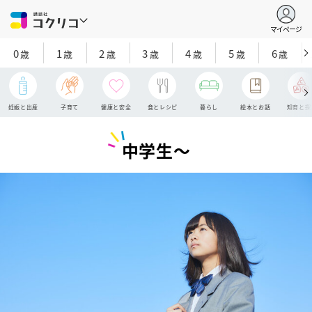
マイページ
0
1
2
3
4
5
6
歳
歳
歳
歳
歳
歳
歳
妊娠と出産
子育て
健康と安全
食とレシピ
暮らし
絵本とお話
知育と探
中学生〜