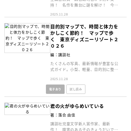
持！ 名作を舞台に謎を解け！ 今度
の物語は、やばすぎホラー！ 恐怖の
2025.11.28
館でなにかが起こる！？
目的別マップで、時間と体力を
かしこく節約！ マップで歩
く 東京ディズニーリゾート２
０２６
編：講談社
たくさんの写真、最新情報が豊富な公
式ガイド。小型、軽量、目的別に整理
されたマップでとてもわかりやすい、
2025.11.28
ロングセラー最新版！
電子あり
試し読み
君の火がゆらめいている
著：落合 由佳
講談社児童文学新人賞作家、最新
作！ 障害のある子のきょうだいであ