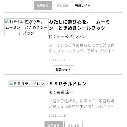
電子あり
試し読み
特設サイト
わたしに遊び心を。 ムーミ
ン ときめきシールブック
絵：トーベ･ヤンソン
ムーミンの日々の暮らしに寄り添う癒
やしのシールブック。手帖やパソコ
ン、スマートフォンにも貼りやすいお
2025.11.12
しゃれシールが２３３枚。
特設サイト
ＳＳＲチルドレン
著：百舌 涼一
「超少子化社会」にあって、家庭環境
が違う３人の中学生がお互いのことを
知るなかで、自分の葛藤を乗りこえ成
2025.11.10
長していく感動の物語！
電子あり
試し読み