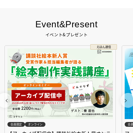
Event&Present
イベント&プレゼント
えほん通信
会員限定
オンライン
会