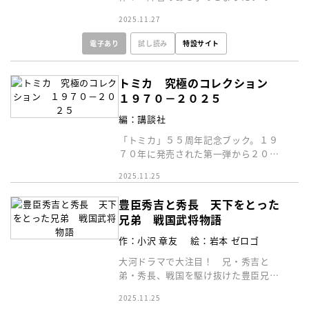
る「きょうだい児」をテーマに、複雑
2025.11.27
な心境を描き切った力作。
電子あり
試し読み
特設サイト
トミカ 究極のコレクション
１９７０－２０２５
編：講談社
「トミカ」５５周年記念ブック。１９
７０年に発売された第一弾から２０２
５年７月発売までの車両を、パッケー
2025.11.25
ジとともに掲載！
豊臣秀吉と秀長 天下をとった
兄弟 戦国武将物語
作：小沢 章友
絵：岩本 ゼロゴ
大河ドラマで大注目！ 兄・秀吉と
弟・秀長、戦国を駆け抜けた豊臣兄弟
の“絆”の物語！
2025.11.25