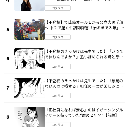
2026」が開催
コクリコ
【不登校】で成績オール１から公立大医学部
へ 中２で起立性調節障害「治るまで３年」の
診断 そのとき母は
コクリコ
【不登校のきっかけは先生でした】「いつま
で休むんですか？」追い詰められる母と息子
《第６話》
コクリコ
【不登校のきっかけは先生でした】「意見の
ない人間は損する」担任の一言が苦しみに…
《第１話》
コクリコ
「正社員になれば安心」のはずが…シングル
マザーを待っていた“魔の２年間”【前編】
コクリコ