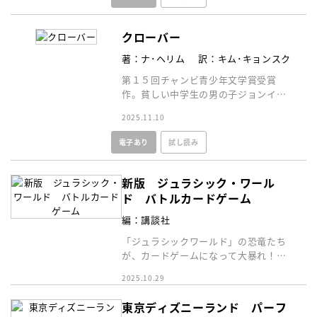
クローバー
著：ナ･ヘリム
訳：キム･キョンスク
第１５回チャンビ青少年文学賞受賞
作。貧しい中学生の男の子ジョンイン
が、黒猫に扮した悪魔「ヘレル」と過
2025.11.10
ごす不思議な一週間の物語
電子あり
試し読み
新版 ジュラシック・ワール
ド バトルカードゲーム
編：講談社
「ジュラシックワールド」の恐竜たち
が、カードゲームになって大暴れ！
大人から子どもまで７種類の遊び方が
2025.10.29
できるカードだよ！
東京ディズニーランド パーフ