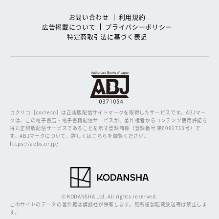
お問い合わせ
利用規約
広告掲載について
プライバシーポリシー
特定商取引法に基づく表記
コクリコ［cocreco］は正規版配信サイトマークを取得したサービスです。
ABJマー
クは、この電子書店・電子書籍配信サービスが、著作権者からコンテンツ使用許諾を
得た正規版配信サービスであることを示す登録商標（登録番号 第6091713号）で
す。ABJマークについて、詳しくはこちらを御覧ください。
https://aebs.or.jp/
© KODANSHA Ltd. All rights reserved.
このサイトのデータの著作権は講談社が保有します。無断複製転載放送等は禁止しま
す。