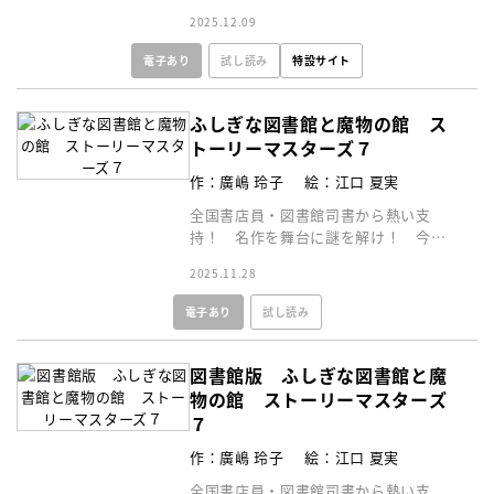
カライズ版！
2025.12.09
電子あり
試し読み
特設サイト
ふしぎな図書館と魔物の館 ス
トーリーマスターズ７
作：廣嶋 玲子
絵：江口 夏実
全国書店員・図書館司書から熱い支
持！ 名作を舞台に謎を解け！ 今度
の物語は、やばすぎホラー！ 恐怖の
2025.11.28
館でなにかが起こる！？
電子あり
試し読み
図書館版 ふしぎな図書館と魔
物の館 ストーリーマスターズ
７
作：廣嶋 玲子
絵：江口 夏実
全国書店員・図書館司書から熱い支