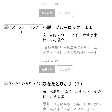
擢され、王子役の透くんと踊ること
2025.12.10
に！
電子あり
試し読み
小説 ブルーロック １１
文：吉岡 みつる
原作：金城 宗幸
絵：ノ村 優介
“青い監獄”計画第二段階始動！ エゴ
イストたちはさらなる戦場へ――！！
2025.12.10
電子あり
試し読み
ひなたとひかり（２）
著：べあろ
原作：高杉 六花
その
他：万冬 しま
累計２０万部突破、小学生に大人気の
青い鳥文庫「ひなたとひかり」のコミ