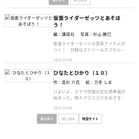
仮面ライダーゼッツとあそぼ
う！
編：講談社
写真：杉山 勝巳
仮面ライダーゼッツの変身アイテムが
つく！ 付録はストリームカプセム
（キラキラｖｅｒ．）。テレビマガジ
2025.10.08
ンでしか手に入らないぞ！
ひなたとひかり（１０）
作：高杉 六花
絵：万冬 しま
いよいよ、ステラ学園の文化祭準備が
始まった。特Ａクラス入りをめざす日
向は、劇の主役を決めるオーディショ
2025.10.08
ンにのぞむ！
電子あり
試し読み
特設サイト