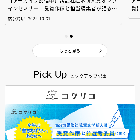
【アーカイブ配信中】講談社絵本新人賞オンラ
ア
インセミナー 受賞作家と担当編集者が語る
賞
「絵本創作実践講座」
作
応募締切
2025-10-31
もっと見る
Pick Up
ピックアップ記事