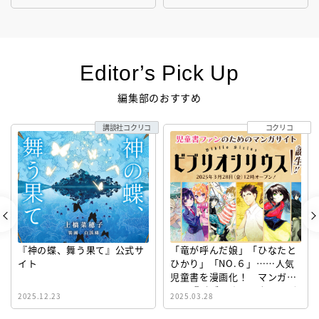
Editor’s Pick Up
編集部のおすすめ
講談社コクリコ
コクリコ
『神の蝶、舞う果て』公式サ
「竜が呼んだ娘」「ひなたと
イト
ひかり」「NO.６」……人気
児童書を漫画化！ マンガサ
イト『ビブリオシリウス』誕
2025.12.23
2025.03.28
生！