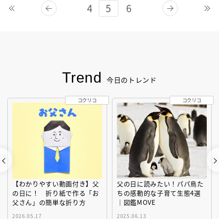
4
5
6
Trend
今日のトレンド
コクリコ
コクリコ
【わかりやすい動画付き】父
父の日に読みたい！パパ鳥た
の日に！ 折り紙で作る「お
ちの感動的な子育て生態4選
父さん」の簡単な折り方
｜図鑑MOVE
2026.05.17
2025.06.13