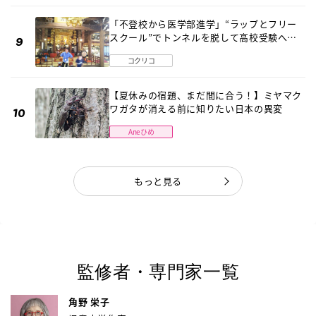
「不登校から医学部進学」“ラップとフリー
スクール”でトンネルを脱して高校受験へ
〔元野球少年の実話〕
コクリコ
【夏休みの宿題、まだ間に合う！】ミヤマク
ワガタが消える前に知りたい日本の異変
Aneひめ
もっと見る
監修者・専門家一覧
角野 栄子