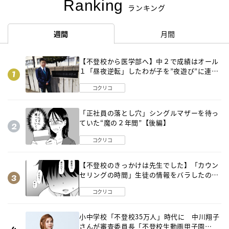
Ranking
ランキング
週間
月間
【不登校から医学部へ】中２で成績はオール
１「昼夜逆転」したわが子を”夜遊び”に連れ
出した母の気づき
コクリコ
「正社員の落とし穴」シングルマザーを待っ
ていた“魔の２年間”【後編】
コクリコ
【不登校のきっかけは先生でした】「カウン
セリングの時間」生徒の情報をバラしたの
は…《第２話》
コクリコ
小中学校「不登校35万人」時代に 中川翔子
さんが審査委員長「不登校生動画甲子園