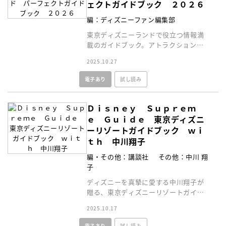
ェクトガイドブック ２０２６
編：ディズニーファン編集部
東京ディズニーランドで役立つ情報満
載のガイドブック。アトラクション、
ショー、レストラン、グッズまでが１
2025.10.27
冊に！
電子あり
試し読み
Ｄｉｓｎｅｙ Ｓｕｐｒｅｍ
ｅ Ｇｕｉｄｅ 東京ディズニ
ーリゾートガイドブック ｗｉ
ｔｈ 中川翔子
編・その他：講談社
その他：中川 翔
子
ディズニーを真摯に愛する中川翔子が
贈る、東京ディズニーリゾートガイド
ブック！久しぶりでも、初めてでも、
2025.10.17
読むといきたくなる！
電子あり
試し読み