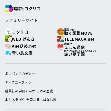
講談社コクリコ
ファミリーサイト
講談社の
コクリコ
動く図鑑MOVE
WEB げんき
TELEMAGA.net
講談社
Aneひめ.net
えほん通信
はやみねかおる FAN CLUB
青い鳥文庫
赤い夢学園
ボンボンアカデミー
ディズニーファン
講談社の学習まんが 日本の歴史
本とあそぼう 全国訪問おはなし隊