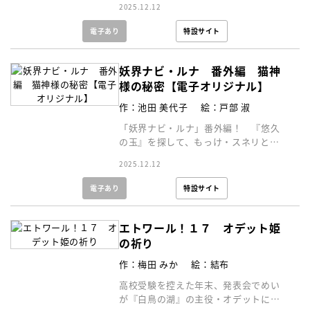
2025.12.12
電子あり
特設サイト
妖界ナビ・ルナ 番外編 猫神
様の秘密【電子オリジナル】
作：池田 美代子
絵：戸部 淑
「妖界ナビ・ルナ」番外編！ 『悠久
の玉』を探して、もっけ・スネリと旅
をしているルナは、宝玉があるという
2025.12.12
神社を調査するが……。
電子あり
特設サイト
エトワール！１７ オデット姫
の祈り
作：梅田 みか
絵：結布
高校受験を控えた年末、発表会でめい
が『白鳥の湖』の主役・オデットに抜