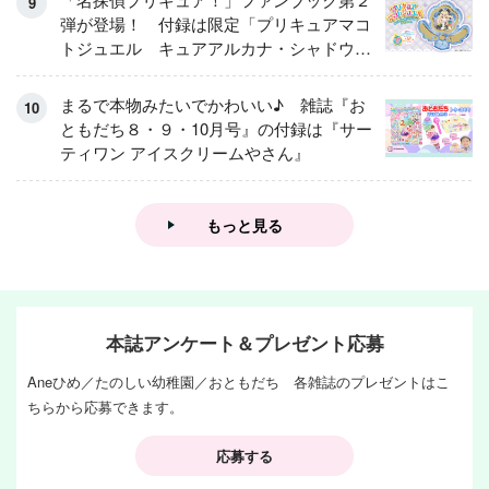
弾が登場！ 付録は限定「プリキュアマコ
トジュエル キュアアルカナ・シャドウ
アイスver.」 キュアエクレールを大特
集！
まるで本物みたいでかわいい♪ 雑誌『お
ともだち８・９・10月号』の付録は『サー
ティワン アイスクリームやさん』
もっと見る
本誌アンケート＆プレゼント応募
Aneひめ／たのしい幼稚園／おともだち 各雑誌のプレゼントはこ
ちらから応募できます。
応募する