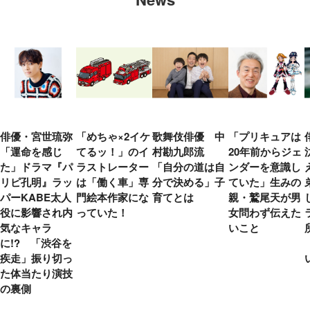
俳優・宮世琉弥
「めちゃ×2イケ
歌舞伎俳優 中
「プリキュアは
「運命を感じ
てるッ！」のイ
村勘九郎流
20年前からジェ
た」ドラマ『パ
ラストレーター
「自分の道は自
ンダーを意識し
リピ孔明』ラッ
は「働く車」専
分で決める」子
ていた」生みの
パーKABE太人
門絵本作家にな
育てとは
親・鷲尾天が男
役に影響され内
っていた！
女問わず伝えた
気なキャラ
いこと
に!? 「渋谷を
疾走」振り切っ
た体当たり演技
の裏側