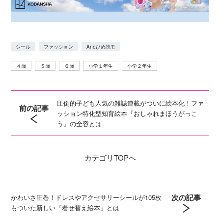
シール
ファッション
Aneひめ読モ
４歳
５歳
６歳
小学１年生
小学２年生
圧倒的子ども人気の雑誌連載がついに絵本化！ファ
前の記事
ッション特化型知育絵本『おしゃれまほうがっこ
う』の全容とは
カテゴリ
TOPへ
次の記事
かわいさ圧巻！ドレスやアクセサリーシールが105枚
もついた新しい『着せ替え絵本』とは