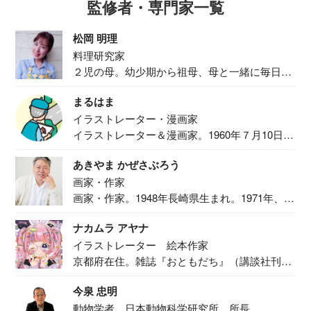
監修者・専門家一覧
松岡 明理
料理研究家
２児の母。幼少期から祖母、母と一緒に毎日の
食事作り...
まるはま
イラストレーター・漫画家
イラストレーター＆漫画家。1960年７月10日生
ま...
あきやま かぜさぶろう
画家・作家
画家・作家。1948年長崎県生まれ。1971年、
二...
ナカムラ アヤナ
イラストレーター 絵本作家
京都府在住。雑誌『おともだち』（講談社刊）
で『おし...
今泉 忠明
動物学者 日本動物科学研究所 所長