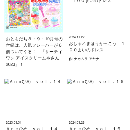
2024.11.22
おともだち８・９・10月号の
おしゃれまほうがっこう １
付録は、人気フレーバーが６
００まいのドレス
個ついてくる！ 「サーティ
ワン アイスクリームやさん
作: ナカムラ アヤナ
2023」！
2023.03.31
2024.03.28
Ａｎｅひめ ｖｏｌ．１４
Ａｎｅひめ ｖｏｌ．１６