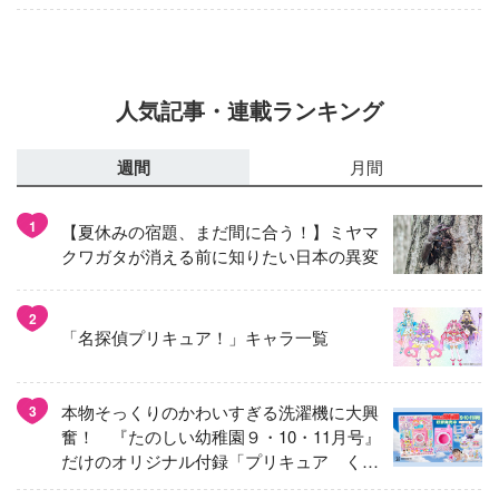
人気記事・連載ランキング
週間
月間
1
【夏休みの宿題、まだ間に合う！】ミヤマ
クワガタが消える前に知りたい日本の異変
2
「名探偵プリキュア！」キャラ一覧
本物そっくりのかわいすぎる洗濯機に大興
3
奮！ 『たのしい幼稚園９・10・11月号』
だけのオリジナル付録「プリキュア くる
くるせんたくき」