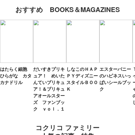
おすすめ BOOKS＆MAGAZINES
はたらく細胞
だいすきプリキ
しなこのＨＡＰ
エスターバニー
ひらがな カタ
ュア！ めいた
ＰＹディズニー
のハピネスいっ
カナドリル
んていプリキュ
スタイルＢＯＯ
ぱいシールブッ
ア！＆プリキュ
Ｋ
ク
アオールスター
ズ ファンブッ
ク ｖｏｌ．１
コクリコ ファミリー