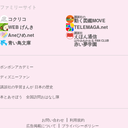
ファミリーサイト
講談社の
コクリコ
動く図鑑MOVE
WEB げんき
TELEMAGA.net
講談社
Aneひめ.net
えほん通信
はやみねかおる FAN CLUB
青い鳥文庫
赤い夢学園
ボンボンアカデミー
ディズニーファン
講談社の学習まんが 日本の歴史
本とあそぼう 全国訪問おはなし隊
お問い合わせ
利用規約
広告掲載について
プライバシーポリシー