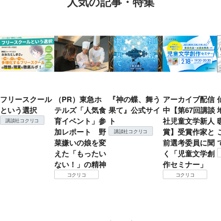
人気の記事・特集
フリースクール
（PR）東急ホ
『神の蝶、舞う
アーカイブ配信
という選択
テルズ「人気食
果て』公式サイ
中【第67回講談
育イベント」参
ト
社児童文学新人
講談社コクリコ
加レポート 野
賞】受賞作家と
講談社コクリコ
菜嫌いの娘を変
前選考委員に聞
えた「もったい
く「児童文学創
ない！」の精神
作セミナー」
コクリコ
コクリコ