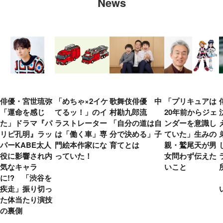
News
俳優・宮世琉弥
「めちゃ×2イケ
歌舞伎俳優 中
「プリキュアは
「運命を感じ
てるッ！」のイ
村勘九郎流
20年前からジェ
た」ドラマ『パ
ラストレーター
「自分の道は自
ンダーを意識し
リピ孔明』ラッ
は「働く車」専
分で決める」子
ていた」生みの
パーKABE太人
門絵本作家にな
育てとは
親・鷲尾天が男
役に影響され内
っていた！
女問わず伝えた
気なキャラ
いこと
に!? 「渋谷を
疾走」振り切っ
た体当たり演技
の裏側