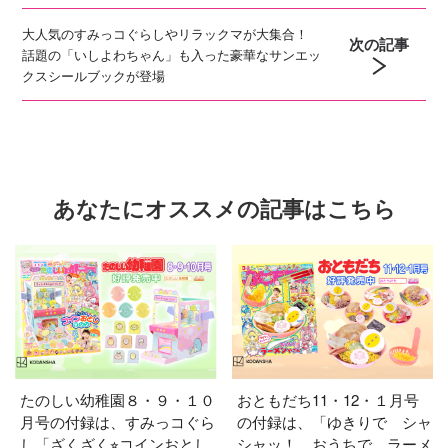
大人気のすみっコぐらしやリラックマが大集合！
次の記事
話題の「いしよわちゃん」も入った豪華なサンエッ
クスシールブックが登場
あなたにオススメの記事はこちら
たのしい幼稚園８・９・１０
おともだち11・12・１月号
月号の付録は、すみっコぐら
の付録は、「ゆきりで シャ
し「ざくざく⭐︎コインおとし
シャッ！ おうちで ラーメ