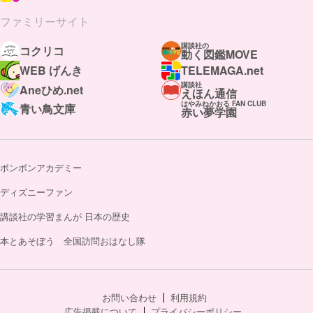
ファミリーサイト
講談社の
コクリコ
動く図鑑MOVE
WEB げんき
TELEMAGA.net
講談社
Aneひめ.net
えほん通信
はやみねかおる FAN CLUB
青い鳥文庫
赤い夢学園
ボンボンアカデミー
ディズニーファン
講談社の学習まんが 日本の歴史
本とあそぼう 全国訪問おはなし隊
お問い合わせ
利用規約
広告掲載について
プライバシーポリシー