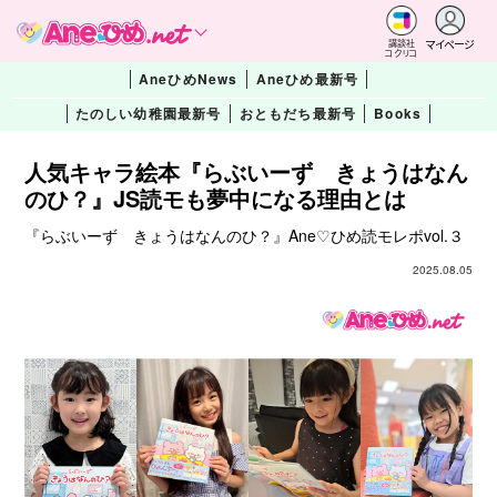
マイページ
講談社
コクリコ
AneひめNews
Aneひめ最新号
たのしい幼稚園最新号
おともだち最新号
Books
人気キャラ絵本『らぶいーず きょうはなん
のひ？』JS読モも夢中になる理由とは
『らぶいーず きょうはなんのひ？』Ane♡ひめ読モレポvol.３
2025.08.05