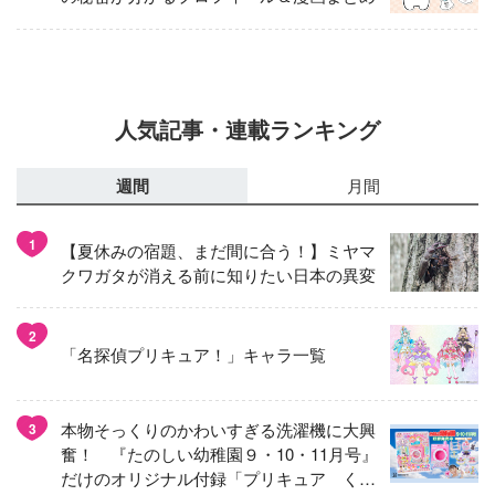
人気記事・連載ランキング
週間
月間
1
【夏休みの宿題、まだ間に合う！】ミヤマ
クワガタが消える前に知りたい日本の異変
2
「名探偵プリキュア！」キャラ一覧
本物そっくりのかわいすぎる洗濯機に大興
3
奮！ 『たのしい幼稚園９・10・11月号』
だけのオリジナル付録「プリキュア くる