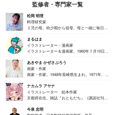
監修者・専門家一覧
松岡 明理
料理研究家
２児の母。幼少期から祖母、母と一緒に毎日の
食事作り...
まるはま
イラストレーター・漫画家
イラストレーター＆漫画家。1960年７月10日生
ま...
あきやま かぜさぶろう
画家・作家
画家・作家。1948年長崎県生まれ。1971年、
二...
ナカムラ アヤナ
イラストレーター 絵本作家
京都府在住。雑誌『おともだち』（講談社刊）
で『おし...
今泉 忠明