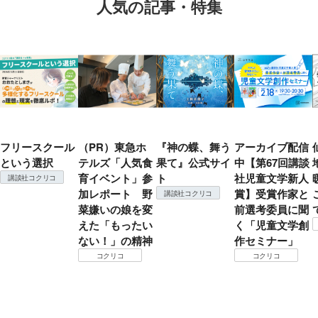
人気の記事・特集
フリースクール
（PR）東急ホ
『神の蝶、舞う
アーカイブ配信
という選択
テルズ「人気食
果て』公式サイ
中【第67回講談
育イベント」参
ト
社児童文学新人
講談社コクリコ
加レポート 野
賞】受賞作家と
講談社コクリコ
菜嫌いの娘を変
前選考委員に聞
えた「もったい
く「児童文学創
ない！」の精神
作セミナー」
コクリコ
コクリコ