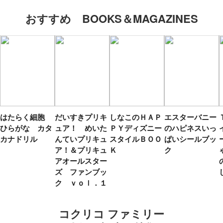
おすすめ BOOKS＆MAGAZINES
はたらく細胞
だいすきプリキ
しなこのＨＡＰ
エスターバニー
ひらがな カタ
ュア！ めいた
ＰＹディズニー
のハピネスいっ
カナドリル
んていプリキュ
スタイルＢＯＯ
ぱいシールブッ
ア！＆プリキュ
Ｋ
ク
アオールスター
ズ ファンブッ
ク ｖｏｌ．１
コクリコ ファミリー