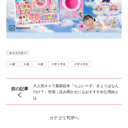
キャラクター
４歳
５歳
６歳
小学１年生
小学２年生
大人気キャラ最新絵本『らぶいーず きょうはなん
前の記事
のひ？』登場｜読み聞かせにもおすすすめな理由と
は
カテゴリ
TOPへ