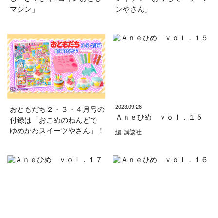
マシン」
ンやさん」
2023.09.28
おともだち２・３・４月号の
Ａｎｅひめ ｖｏｌ．１５
付録は「おこめのねんどで
ゆめかわスイーツやさん」！
編: 講談社