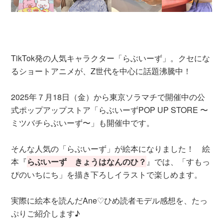
TikTok発の人気キャラクター「らぶいーず」。クセにな
るショートアニメが、Z世代を中心に話題沸騰中！
2025年７月18日（金）から東京ソラマチで開催中の公
式ポップアップストア「らぶいーずPOP UP STORE 〜
ミツバチらぶいーず〜」も開催中です。
そんな人気の「らぶいーず」が絵本になりました！ 絵
本『
らぶいーず きょうはなんのひ？
』では、「すもっ
ぴのいちにち」を描き下ろしイラストで楽しめます。
実際に絵本を読んだAne♡ひめ読者モデル感想を、たっ
ぷりご紹介します♪