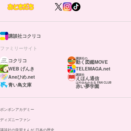
講談社コクリコ
ファミリーサイト
講談社の
コクリコ
動く図鑑MOVE
WEB げんき
TELEMAGA.net
講談社
Aneひめ.net
えほん通信
はやみねかおる FAN CLUB
青い鳥文庫
赤い夢学園
ボンボンアカデミー
ディズニーファン
講談社の学習まんが 日本の歴史