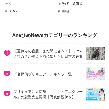
ック
あそび えほん
著: ナガノ
著: 講談社
AneひめNewsカテゴリーのランキング
【夏休みの宿題、まだ間に合う！】ミヤマ
1
クワガタが消える前に知りたい日本の異変
「名探偵プリキュア！」キャラ一覧
2
プリキュアに大変身！ 「キュアエクレー
3
ル」の髪型完全再現【写真解説付き】