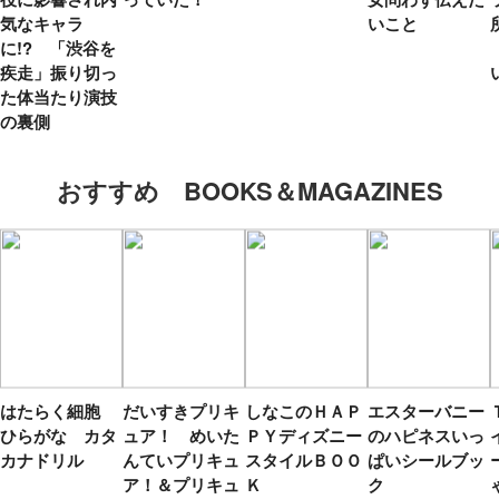
気なキャラ
いこと
に!? 「渋谷を
疾走」振り切っ
た体当たり演技
の裏側
おすすめ BOOKS＆MAGAZINES
はたらく細胞
だいすきプリキ
しなこのＨＡＰ
エスターバニー
ひらがな カタ
ュア！ めいた
ＰＹディズニー
のハピネスいっ
カナドリル
んていプリキュ
スタイルＢＯＯ
ぱいシールブッ
ア！＆プリキュ
Ｋ
ク