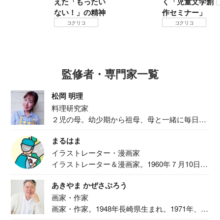
えた「もったい
く「児童文学創
ない！」の精神
作セミナー」
コクリコ
コクリコ
監修者・専門家一覧
松岡 明理
料理研究家
２児の母。幼少期から祖母、母と一緒に毎日の
食事作り...
まるはま
イラストレーター・漫画家
イラストレーター＆漫画家。1960年７月10日生
ま...
あきやま かぜさぶろう
画家・作家
画家・作家。1948年長崎県生まれ。1971年、
二...