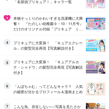
「名探偵プリキュア！」キャラ一覧
本物そっくりのかわいすぎる洗濯機に大興
3
奮！ 『たのしい幼稚園９・10・11月号』
だけのオリジナル付録「プリキュア くる
くるせんたくき」
プリキュアに大変身！ 「キュアエクレー
ル」の髪型完全再現【写真解説付き】
プリキュアに大変身！ 「キュアアルカ
ナ・シャドウ」の髪型完全再現【写真解説
付き】
「んぽちゃむ」ってどんなキャラ？ 人気
の秘密が分かるプロフィール＆漫画まとめ
こんな魚、存在しない──写真を見たさか