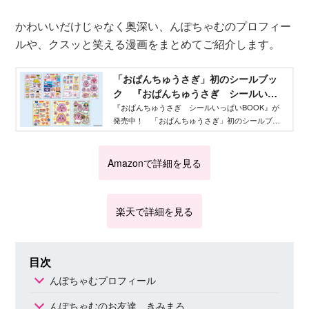
かわいいだけじゃなく奥深い、んぽちゃむのプロフィー
ルや、クスッと笑える漫画をまとめてご紹介します。
「おぱんちゅうさぎ」初のシールブッ
ク 『おぱんちゅうさぎ シールいっ
ぱいBOOK』発売中！ - Aneひめ.net｜
『おぱんちゅうさぎ シールいっぱいBOOK』が
発売中！ 「おぱんちゅうさぎ」初のシールブッ
講談社
クで、シールはたっぷり388枚収録。どんなシール
があるかをお見せしちゃいます！
Amazonで詳細を見る
楽天で詳細を見る
目次
んぽちゃむプロフィール
んぽちゃむのお友達 きみまろ