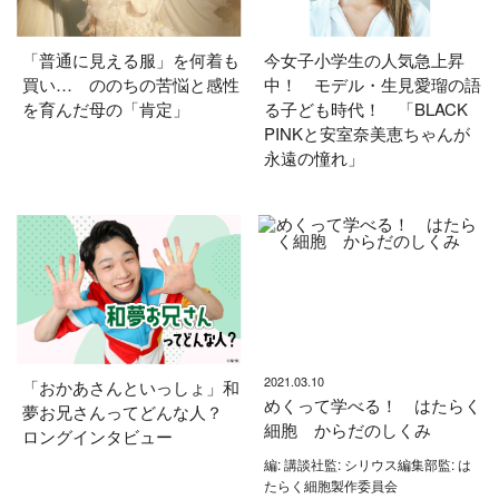
「普通に見える服」を何着も
今女子小学生の人気急上昇
買い… ののちの苦悩と感性
中！ モデル・生見愛瑠の語
を育んだ母の「肯定」
る子ども時代！ 「BLACK
PINKと安室奈美恵ちゃんが
永遠の憧れ」
2021.03.10
「おかあさんといっしょ」和
めくって学べる！ はたらく
夢お兄さんってどんな人？
細胞 からだのしくみ
ロングインタビュー
編: 講談社監: シリウス編集部監: は
たらく細胞製作委員会