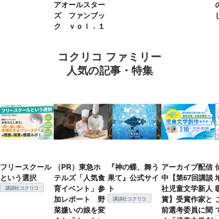
アオールスター
ズ ファンブッ
ク ｖｏｌ．１
コクリコ ファミリー
人気の記事・特集
フリースクール
（PR）東急ホ
『神の蝶、舞う
アーカイブ配信
という選択
テルズ「人気食
果て』公式サイ
中【第67回講談
育イベント」参
ト
社児童文学新人
講談社コクリコ
加レポート 野
賞】受賞作家と
講談社コクリコ
菜嫌いの娘を変
前選考委員に聞