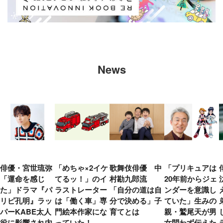
News
俳優・宮世琉弥
「めちゃ×2イケ
歌舞伎俳優 中
「プリキュアは
「運命を感じ
てるッ！」のイ
村勘九郎流
20年前からジェ
た」ドラマ『パ
ラストレーター
「自分の道は自
ンダーを意識し
リピ孔明』ラッ
は「働く車」専
分で決める」子
ていた」生みの
パーKABE太人
門絵本作家にな
育てとは
親・鷲尾天が男
役に影響され内
っていた！
女問わず伝えた