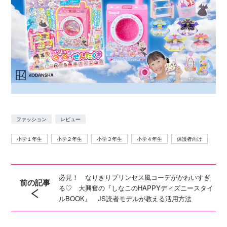
ファッション
レビュー
小学１年生
小学２年生
小学３年生
小学４年生
保護者向け
必見！ なりきりプリンセス風コーデがかわいすぎ
前の記事
る♡ 大興奮の『しなこのHAPPYディズニースタイ
ルBOOK』 JS読者モデルが教える活用方法