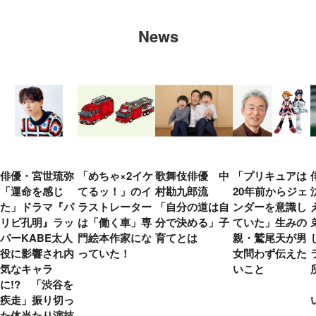
News
俳優・宮世琉弥
「めちゃ×2イケ
歌舞伎俳優 中
「プリキュアは
「運命を感じ
てるッ！」のイ
村勘九郎流
20年前からジェ
た」ドラマ『パ
ラストレーター
「自分の道は自
ンダーを意識し
リピ孔明』ラッ
は「働く車」専
分で決める」子
ていた」生みの
パーKABE太人
門絵本作家にな
育てとは
親・鷲尾天が男
役に影響され内
っていた！
女問わず伝えた
気なキャラ
いこと
に!? 「渋谷を
疾走」振り切っ
た体当たり演技