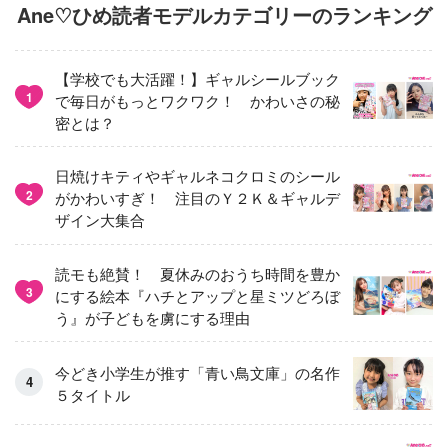
Ane♡ひめ読者モデルカテゴリーのランキング
【学校でも大活躍！】ギャルシールブック
1
で毎日がもっとワクワク！ かわいさの秘
密とは？
日焼けキティやギャルネコクロミのシール
2
がかわいすぎ！ 注目のＹ２Ｋ＆ギャルデ
ザイン大集合
読モも絶賛！ 夏休みのおうち時間を豊か
3
にする絵本『ハチとアップと星ミツどろぼ
う』が子どもを虜にする理由
今どき小学生が推す「青い鳥文庫」の名作
５タイトル