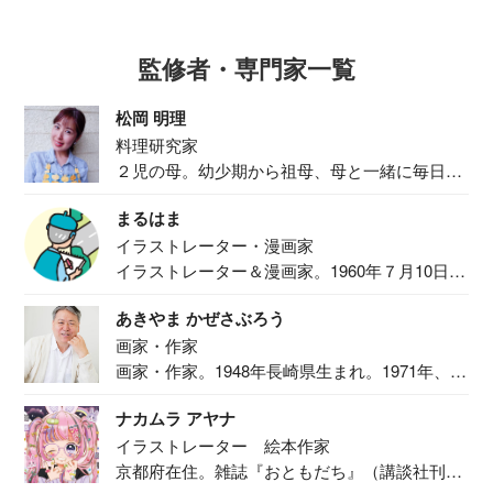
監修者・専門家一覧
松岡 明理
料理研究家
２児の母。幼少期から祖母、母と一緒に毎日の
食事作り...
まるはま
イラストレーター・漫画家
イラストレーター＆漫画家。1960年７月10日生
ま...
あきやま かぜさぶろう
画家・作家
画家・作家。1948年長崎県生まれ。1971年、
二...
ナカムラ アヤナ
イラストレーター 絵本作家
京都府在住。雑誌『おともだち』（講談社刊）