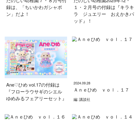
たのしい幼稚園７・８月号付
たのしい幼稚園2025年12・
録は、「ちいかわガシャポ
１・２月号の付録は『キラキ
ン」だよ！
ラ ジュエリー おえかきパ
ッド』！
2024.09.28
Ane♡ひめ vol.17の付録は
Ａｎｅひめ ｖｏｌ．１７
『フローラウサギのシエル
ゆめみるフェアリーセット』
編: 講談社