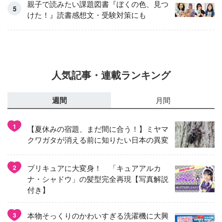
親子で読みたい課題図書『ぼくの色、見つ
けた！』読書感想文・受験対策にも
人気記事・連載ランキング
週間
月間
1
【夏休みの宿題、まだ間に合う！】ミヤマ
クワガタが消える前に知りたい日本の異変
プリキュアに大変身！ 「キュアアルカ
2
ナ・シャドウ」の髪型完全再現【写真解説
付き】
本物そっくりのかわいすぎる洗濯機に大興
3