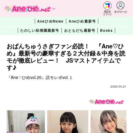
マイページ
講談社
コクリコ
AneひめNews
Aneひめ最新号
たのしい幼稚園最新号
おともだち最新号
Books
おぱんちゅうさぎファン必読！ 『Ane♡ひ
め』最新号の豪華すぎる２大付録＆中身を読
モが徹底レビュー！ JSマストアイテムで
す♪
『Ane♡ひめvol.20』読モレポvol.１
2026.04.21