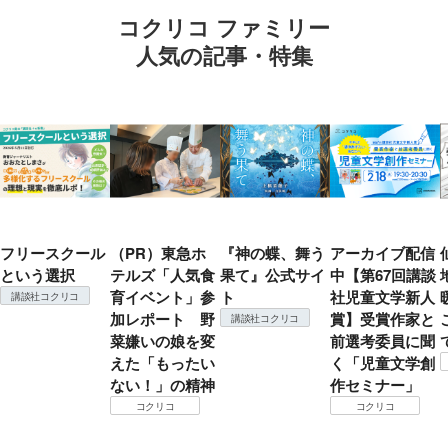
コクリコ ファミリー
人気の記事・特集
フリースクール
（PR）東急ホ
『神の蝶、舞う
アーカイブ配信
という選択
テルズ「人気食
果て』公式サイ
中【第67回講談
育イベント」参
ト
社児童文学新人
講談社コクリコ
加レポート 野
賞】受賞作家と
講談社コクリコ
菜嫌いの娘を変
前選考委員に聞
えた「もったい
く「児童文学創
ない！」の精神
作セミナー」
コクリコ
コクリコ