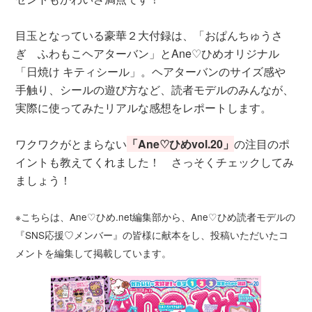
目玉となっている豪華２大付録は、「おぱんちゅうさ
ぎ ふわもこヘアターバン」とAne♡ひめオリジナル
「日焼け キティシール」。ヘアターバンのサイズ感や
手触り、シールの遊び方など、読者モデルのみんなが、
実際に使ってみたリアルな感想をレポートします。
ワクワクがとまらない
「Ane♡ひめvol.20」
の注目のポ
イントも教えてくれました！ さっそくチェックしてみ
ましょう！
※こちらは、Ane♡ひめ.net編集部から、Ane♡ひめ読者モデルの
『SNS応援♡メンバー』の皆様に献本をし、投稿いただいたコ
メントを編集して掲載しています。