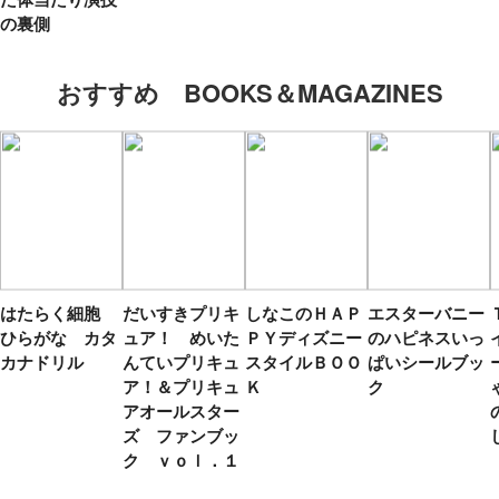
の裏側
おすすめ BOOKS＆MAGAZINES
はたらく細胞
だいすきプリキ
しなこのＨＡＰ
エスターバニー
ひらがな カタ
ュア！ めいた
ＰＹディズニー
のハピネスいっ
カナドリル
んていプリキュ
スタイルＢＯＯ
ぱいシールブッ
ア！＆プリキュ
Ｋ
ク
アオールスター
ズ ファンブッ
ク ｖｏｌ．１