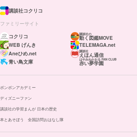
講談社コクリコ
ファミリーサイト
講談社の
コクリコ
動く図鑑MOVE
WEB げんき
TELEMAGA.net
講談社
Aneひめ.net
えほん通信
はやみねかおる FAN CLUB
青い鳥文庫
赤い夢学園
ボンボンアカデミー
ディズニーファン
講談社の学習まんが 日本の歴史
本とあそぼう 全国訪問おはなし隊