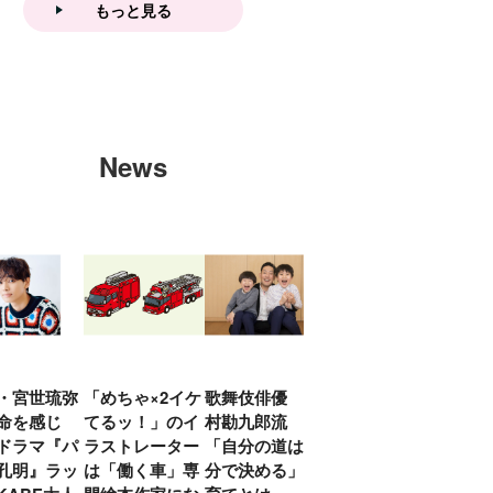
もっと見る
News
・宮世琉弥
「めちゃ×2イケ
歌舞伎俳優 中
「プリキュアは
俳優
命を感じ
てるッ！」のイ
村勘九郎流
20年前からジェ
汰「
ドラマ『パ
ラストレーター
「自分の道は自
ンダーを意識し
える
孔明』ラッ
は「働く車」専
分で決める」子
ていた」生みの
弟み