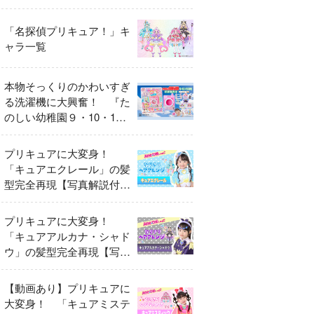
異変
「名探偵プリキュア！」キ
ャラ一覧
本物そっくりのかわいすぎ
る洗濯機に大興奮！ 『た
のしい幼稚園９・10・11
月号』だけのオリジナル付
録「プリキュア くるくる
プリキュアに大変身！
せんたくき」
「キュアエクレール」の髪
型完全再現【写真解説付
き】
プリキュアに大変身！
「キュアアルカナ・シャド
ウ」の髪型完全再現【写真
解説付き】
【動画あり】プリキュアに
大変身！ 「キュアミステ