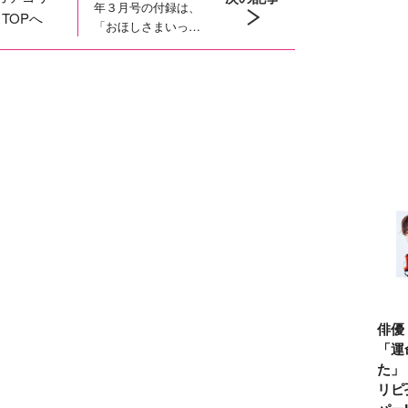
年３月号の付録は、
TOPへ
「おほしさまいっぱ
い！カラフルロケッ
トえんぴつつき お
えかきてちょう」！
俳優
「運
た」
リピ