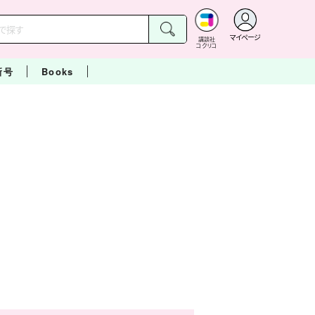
マイページ
講談社
コクリコ
新号
Books