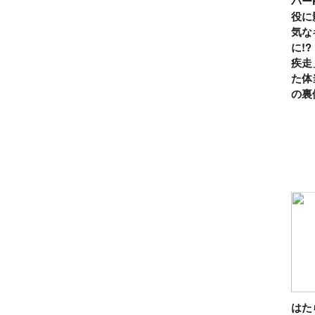
パー
役に
気な
に!
疾走
た体
の裏
は