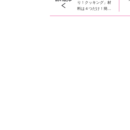
り！クッキング」材
料は４つだけ！簡単
「フルーツ水まんじ
ゅう」