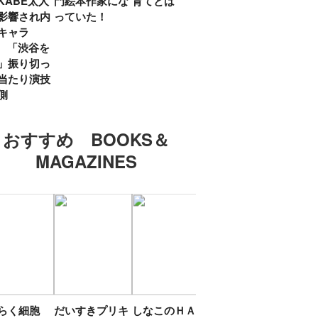
KABE太人
門絵本作家にな
育てとは
親・鷲尾天が男
したひ
影響され内
っていた！
女問わず伝えた
ラマ
キャラ
いこと
所』
? 「渋谷を
「お
」振り切っ
い」
当たり演技
側
おすすめ BOOKS＆
MAGAZINES
たらく細胞
だいすきプリキ
しなこのＨＡＰ
エスターバニー
ＴＯ