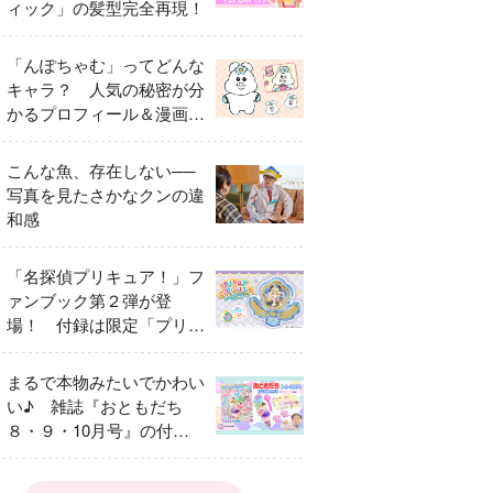
ィック」の髪型完全再現！
「んぽちゃむ」ってどんな
キャラ？ 人気の秘密が分
かるプロフィール＆漫画ま
とめ
こんな魚、存在しない──
写真を見たさかなクンの違
和感
「名探偵プリキュア！」フ
ァンブック第２弾が登
場！ 付録は限定「プリキ
ュアマコトジュエル キュ
アアルカナ・シャドウ ア
まるで本物みたいでかわい
イスver.」 キュアエクレ
い♪ 雑誌『おともだち
ールを大特集！
８・９・10月号』の付録
は『サーティワン アイス
クリームやさん』