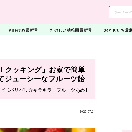
Aneひめ最新号
たのしい幼稚園最新号
おともだち最
！クッキング」お家で簡単
てジューシーなフルーツ飴
ピ【パリパリ☆キラキラ フルーツあめ】
2025.07.24