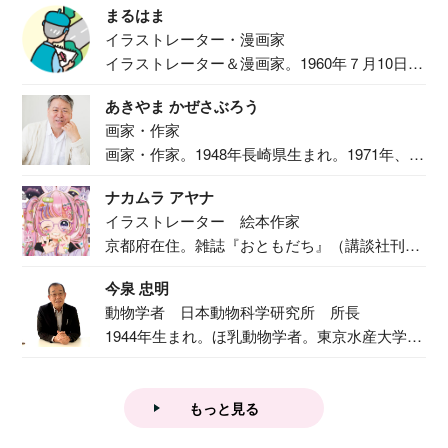
まるはま
イラストレーター・漫画家
イラストレーター＆漫画家。1960年７月10日生
ま...
あきやま かぜさぶろう
画家・作家
画家・作家。1948年長崎県生まれ。1971年、
二...
ナカムラ アヤナ
イラストレーター 絵本作家
京都府在住。雑誌『おともだち』（講談社刊）
で『おし...
今泉 忠明
動物学者 日本動物科学研究所 所長
1944年生まれ。ほ乳動物学者。東京水産大学卒
業後...
もっと見る