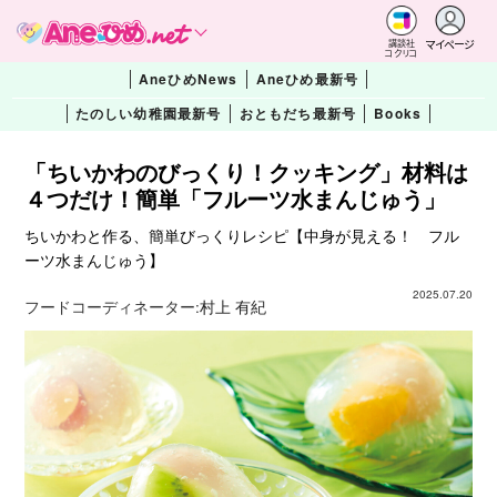
マイページ
講談社
コクリコ
AneひめNews
Aneひめ最新号
たのしい幼稚園最新号
おともだち最新号
Books
「ちいかわのびっくり！クッキング」材料は
４つだけ！簡単「フルーツ水まんじゅう」
ちいかわと作る、簡単びっくりレシピ【中身が見える！ フル
ーツ水まんじゅう】
2025.07.20
フードコーディネーター:
村上 有紀