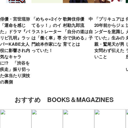
俳優・宮世琉弥
「めちゃ×2イケ
歌舞伎俳優 中
「プリキュアは
「運命を感じ
てるッ！」のイ
村勘九郎流
20年前からジェ
た」ドラマ『パ
ラストレーター
「自分の道は自
ンダーを意識し
リピ孔明』ラッ
は「働く車」専
分で決める」子
ていた」生みの
パーKABE太人
門絵本作家にな
育てとは
親・鷲尾天が男
役に影響され内
っていた！
女問わず伝えた
気なキャラ
いこと
に!? 「渋谷を
疾走」振り切っ
た体当たり演技
の裏側
おすすめ BOOKS＆MAGAZINES