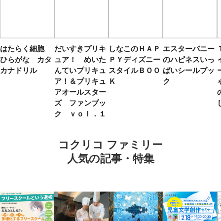
はたらく細胞
だいすきプリキ
しなこのＨＡＰ
エスターバニー
ひらがな カタ
ュア！ めいた
ＰＹディズニー
のハピネスいっ
カナドリル
んていプリキュ
スタイルＢＯＯ
ぱいシールブッ
ア！＆プリキュ
Ｋ
ク
アオールスター
ズ ファンブッ
ク ｖｏｌ．１
コクリコ ファミリー
人気の記事・特集