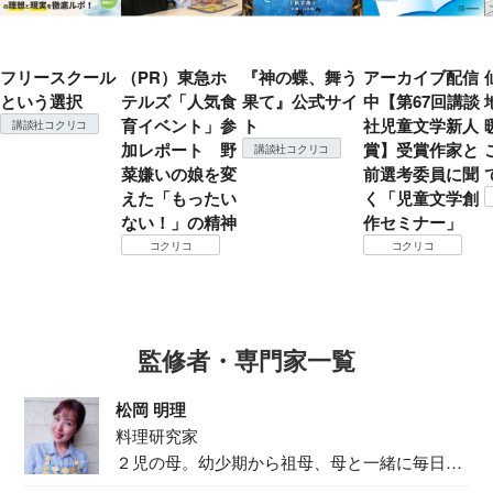
フリースクール
（PR）東急ホ
『神の蝶、舞う
アーカイブ配信
という選択
テルズ「人気食
果て』公式サイ
中【第67回講談
育イベント」参
ト
社児童文学新人
講談社コクリコ
加レポート 野
賞】受賞作家と
講談社コクリコ
菜嫌いの娘を変
前選考委員に聞
えた「もったい
く「児童文学創
ない！」の精神
作セミナー」
コクリコ
コクリコ
監修者・専門家一覧
松岡 明理
料理研究家
２児の母。幼少期から祖母、母と一緒に毎日の
食事作り...