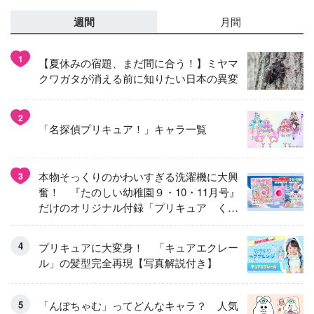
週間
月間
1
【夏休みの宿題、まだ間に合う！】ミヤマ
クワガタが消える前に知りたい日本の異変
2
「名探偵プリキュア！」キャラ一覧
本物そっくりのかわいすぎる洗濯機に大興
3
奮！ 『たのしい幼稚園９・10・11月号』
だけのオリジナル付録「プリキュア くる
くるせんたくき」
プリキュアに大変身！ 「キュアエクレー
ル」の髪型完全再現【写真解説付き】
「んぽちゃむ」ってどんなキャラ？ 人気