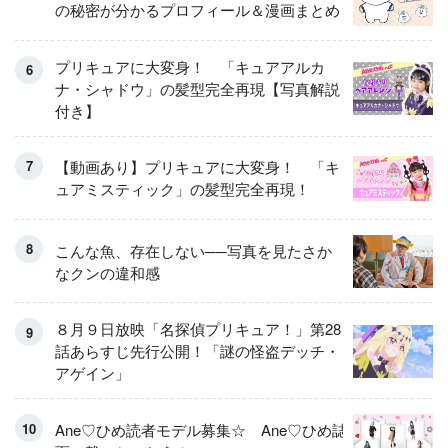
の秘密が分かるプロフィール＆漫画まとめ
プリキュアに大変身！ 「キュアアルカ
ナ・シャドウ」の髪型完全再現【写真解説
付き】
【動画あり】プリキュアに大変身！ 「キ
ュアミスティック」の髪型完全再現！
こんな魚、存在しない──写真を見たさか
なクンの違和感
８月９日放映「名探偵プリキュア！」第28
話あらすじ先行公開！「謎の怪盗デッチ・
アゲイン」
Ane♡ひめ読者モデル募集☆ Ane♡ひめ誌