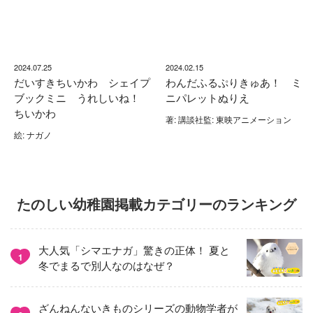
2024.07.25
2024.02.15
だいすきちいかわ シェイプ
わんだふるぷりきゅあ！ ミ
ブックミニ うれしいね！
ニパレットぬりえ
ちいかわ
著: 講談社監: 東映アニメーション
絵: ナガノ
たのしい幼稚園掲載カテゴリーのランキング
大人気「シマエナガ」驚きの正体！ 夏と
1
冬でまるで別人なのはなぜ？
ざんねんないきものシリーズの動物学者が