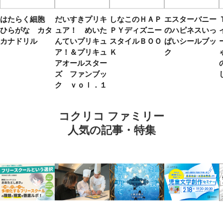
はたらく細胞
だいすきプリキ
しなこのＨＡＰ
エスターバニー
ひらがな カタ
ュア！ めいた
ＰＹディズニー
のハピネスいっ
カナドリル
んていプリキュ
スタイルＢＯＯ
ぱいシールブッ
ア！＆プリキュ
Ｋ
ク
アオールスター
ズ ファンブッ
ク ｖｏｌ．１
コクリコ ファミリー
人気の記事・特集