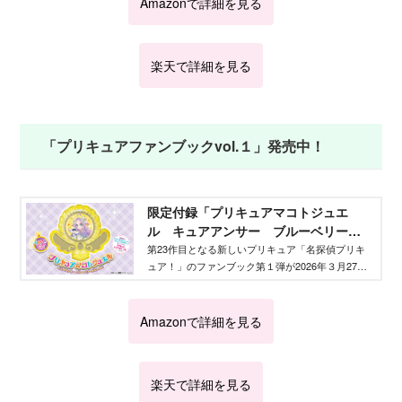
Amazonで詳細を見る
楽天で詳細を見る
「プリキュアファンブックvol.１」発売中！
限定付録「プリキュアマコトジュエ
ル キュアアンサー ブルーベリータ
ルトver.」が付いてくる！ 『だいすき
第23作目となる新しいプリキュア「名探偵プリキ
ュア！」のファンブック第１弾が2026年３月27日
プリキュア！めいたんていプリキュ
に発売。付録の詳細や、気になる内容をご紹介し
ア！＆プリキュアオールスターズファ
ます！
ンブック vol.１』が３月27日発売！ -
Amazonで詳細を見る
Aneひめ.net｜講談社
楽天で詳細を見る