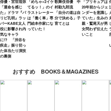
俳優・宮世琉弥
「めちゃ×2イケ
歌舞伎俳優 中
「プリキュアは
「運命を感じ
てるッ！」のイ
村勘九郎流
20年前からジェ
た」ドラマ『パ
ラストレーター
「自分の道は自
ンダーを意識し
リピ孔明』ラッ
は「働く車」専
分で決める」子
ていた」生みの
パーKABE太人
門絵本作家にな
育てとは
親・鷲尾天が男
役に影響され内
っていた！
女問わず伝えた
気なキャラ
いこと
に!? 「渋谷を
疾走」振り切っ
た体当たり演技
の裏側
おすすめ BOOKS＆MAGAZINES