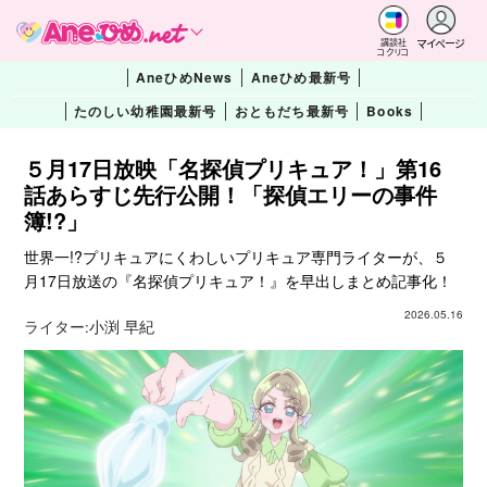
マイページ
講談社
コクリコ
AneひめNews
Aneひめ最新号
たのしい幼稚園最新号
おともだち最新号
Books
５月17日放映「名探偵プリキュア！」第16
話あらすじ先行公開！「探偵エリーの事件
簿!?」
世界一!?プリキュアにくわしいプリキュア専門ライターが、５
月17日放送の『名探偵プリキュア！』を早出しまとめ記事化！
2026.05.16
ライター:
小渕 早紀