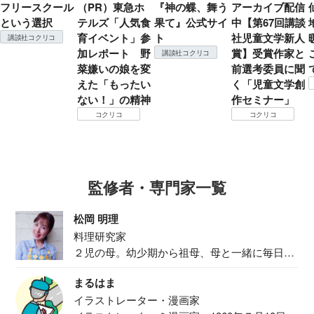
フリースクール
（PR）東急ホ
『神の蝶、舞う
アーカイブ配信
という選択
テルズ「人気食
果て』公式サイ
中【第67回講談
育イベント」参
ト
社児童文学新人
講談社コクリコ
加レポート 野
賞】受賞作家と
講談社コクリコ
菜嫌いの娘を変
前選考委員に聞
えた「もったい
く「児童文学創
ない！」の精神
作セミナー」
コクリコ
コクリコ
監修者・専門家一覧
松岡 明理
料理研究家
２児の母。幼少期から祖母、母と一緒に毎日の
食事作り...
まるはま
イラストレーター・漫画家