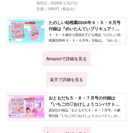
発売日：2026年２月27日
定価：1980円（税込み）
たのしい幼稚園2026年４・５・６月号
付録は『めいたんていプリキュア！
おしゃべりめざましどけい』だよ！ -
４・５・６歳向け講談社子ども雑誌『たのしい幼
稚園2026年４・５・６月号』付録は、『めいたん
Aneひめ.net｜講談社
ていプリキュア！ おしゃべりめざましどけ
い』！
Amazonで詳細を見る
楽天で詳細を見る
おともだち５・６・７月号の付録は
『いちごの♡おけしょうコンパクト』 -
Aneひめ.net｜講談社
講談社の雑誌『おともだち５・６・７月号』の豪
華付録『いちごの♡おけしょうコンパクト』の気
になる内容を紹介！ 『名探偵プリキュア！』の
プレイ絵本やクイズ、新連載、お勉強ワークの情
報が盛りだくさんです。