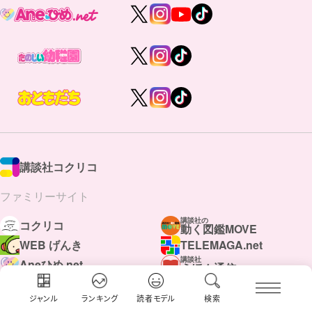
講談社コクリコ
ファミリーサイト
講談社の
コクリコ
動く図鑑MOVE
WEB げんき
TELEMAGA.net
講談社
Aneひめ.net
えほん通信
はやみねかおる FAN CLUB
青い鳥文庫
赤い夢学園
ジャンル
ランキング
読者モデル
検索