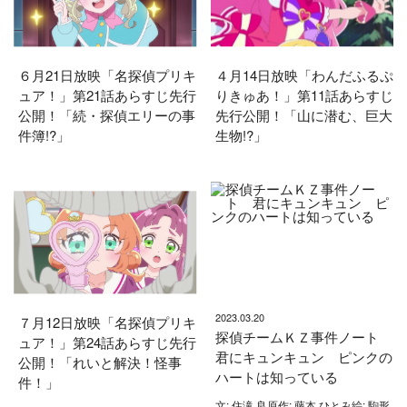
６月21日放映「名探偵プリキ
４月14日放映「わんだふるぷ
ュア！」第21話あらすじ先行
りきゅあ！」第11話あらすじ
公開！「続・探偵エリーの事
先行公開！「山に潜む、巨大
件簿!?」
生物!?」
2023.03.20
７月12日放映「名探偵プリキ
探偵チームＫＺ事件ノート
ュア！」第24話あらすじ先行
君にキュンキュン ピンクの
公開！「れいと解決！怪事
ハートは知っている
件！」
文: 住滝 良原作: 藤本 ひとみ絵: 駒形