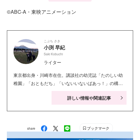
©ABC‐A・東映アニメーション
こぶち さき
小渕 早紀
Saki Kobuchi
ライター
東京都出身・川崎市在住。講談社の幼児誌「たのしい幼
稚園」「おともだち」「いないいないばあっ！」の構
成・ライティングを担当。キャラクター絵本・シールブ
詳しい情報や関連記事
ック・知育ドリルなども手がける。現在小学生の娘２人
の子育てに奮闘中。お笑い系の動画視聴が息抜き。
ブックマーク
share