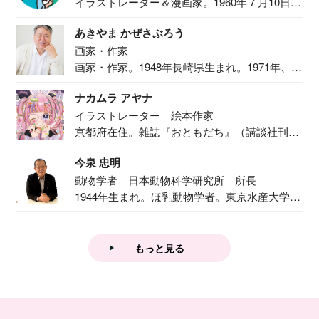
イラストレーター＆漫画家。1960年７月10日生
ま...
あきやま かぜさぶろう
画家・作家
画家・作家。1948年長崎県生まれ。1971年、
二...
ナカムラ アヤナ
イラストレーター 絵本作家
京都府在住。雑誌『おともだち』（講談社刊）
で『おし...
今泉 忠明
動物学者 日本動物科学研究所 所長
1944年生まれ。ほ乳動物学者。東京水産大学卒
業後...
もっと見る