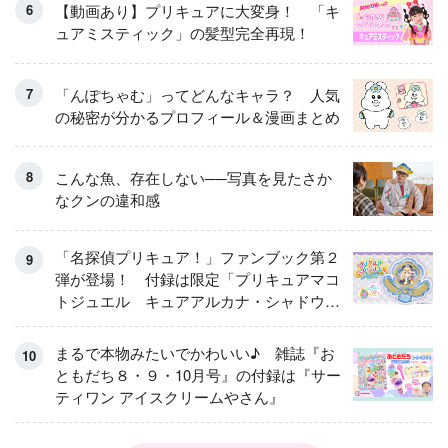
【動画あり】プリキュアに大変身！ 「キ
ュアミスティック」の髪型完全再現！
「んぽちゃむ」ってどんなキャラ？ 人気
の秘密が分かるプロフィール＆漫画まとめ
こんな魚、存在しない──写真を見たさか
なクンの違和感
「名探偵プリキュア！」ファンブック第２
弾が登場！ 付録は限定「プリキュアマコ
トジュエル キュアアルカナ・シャドウ
アイスver.」 キュアエクレールを大特
集！
まるで本物みたいでかわいい♪ 雑誌『お
ともだち８・９・10月号』の付録は『サー
ティワン アイスクリームやさん』