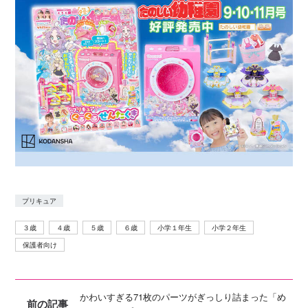
プリキュア
３歳
４歳
５歳
６歳
小学１年生
小学２年生
保護者向け
かわいすぎる71枚のパーツがぎっしり詰まった「め
前の記事