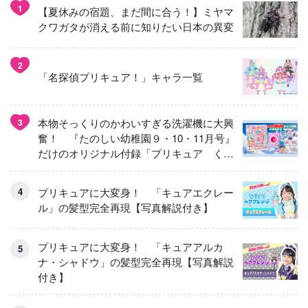
1
【夏休みの宿題、まだ間に合う！】ミヤマ
クワガタが消える前に知りたい日本の異変
2
「名探偵プリキュア！」キャラ一覧
本物そっくりのかわいすぎる洗濯機に大興
3
奮！ 『たのしい幼稚園９・10・11月号』
だけのオリジナル付録「プリキュア くる
くるせんたくき」
プリキュアに大変身！ 「キュアエクレー
ル」の髪型完全再現【写真解説付き】
プリキュアに大変身！ 「キュアアルカ
ナ・シャドウ」の髪型完全再現【写真解説
付き】