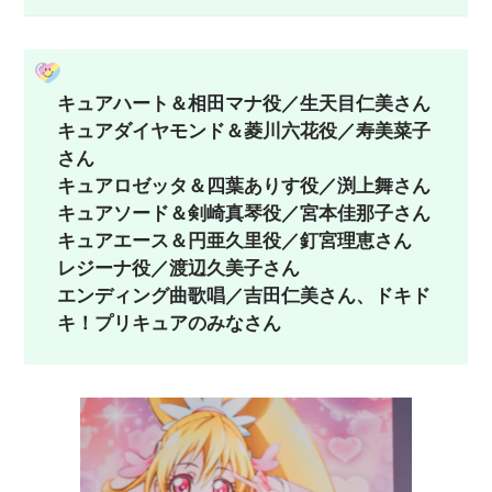
キュアハート＆相田マナ役／生天目仁美さん
キュアダイヤモンド＆菱川六花役／寿美菜子
さん
キュアロゼッタ＆四葉ありす役／渕上舞さん
キュアソード＆剣崎真琴役／宮本佳那子さん
キュアエース＆円亜久里役／釘宮理恵さん
レジーナ役／渡辺久美子さん
エンディング曲歌唱／吉田仁美さん、ドキド
キ！プリキュアのみなさん