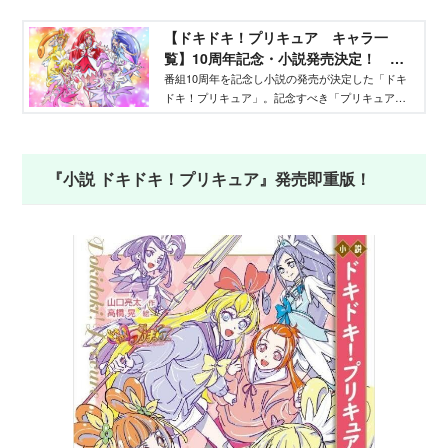
【ドキドキ！プリキュア キャラ一
覧】10周年記念・小説発売決定！
「ドキプリ」のおさらい！ - Aneひ
番組10周年を記念し小説の発売が決定した「ドキ
ドキ！プリキュア」。記念すべき「プリキュアシ
め.net｜講談社
リーズ」10作品目となる、ドキプリのキャラクタ
ーをご紹介します！
『小説 ドキドキ！プリキュア』発売即重版！