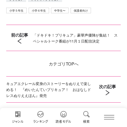
小学５年生
小学６年生
中学生〜
保護者向け
前の記事
「ドキドキ！プリキュア」豪華声優陣が集結！ ス
ペシャルトーク番組が11月１日配信決定
カテゴリ
TOPへ
キュアエクレール変身のストーリーをぬりえで楽し
次の記事
める！ 『めいたんていプリキュア！ おはなしド
レスぬりええほん』発売
ジャンル
ランキング
読者モデル
検索