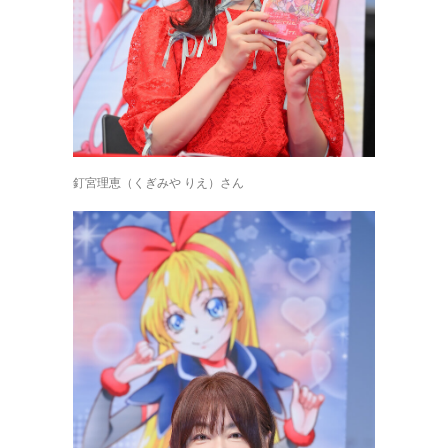
釘宮理恵（くぎみや りえ）さん