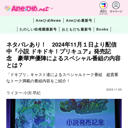
マイページ
講談社
コクリコ
AneひめNews
Aneひめ最新号
たのしい幼稚園最新号
おともだち最新号
Books
ネタバレあり！ 2024年11月１日より配信
中『小説 ドキドキ！プリキュア』発売記
念 豪華声優陣によるスペシャル番組の内容
とは？
「ドキプリ」キャスト達によるスペシャルトーク番組 超貴重
なトーク満載の番組内容をご紹介！
2024.11.03
ライター:
小渕 早紀