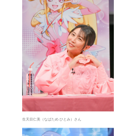
生天目仁美（なばため ひとみ）さん