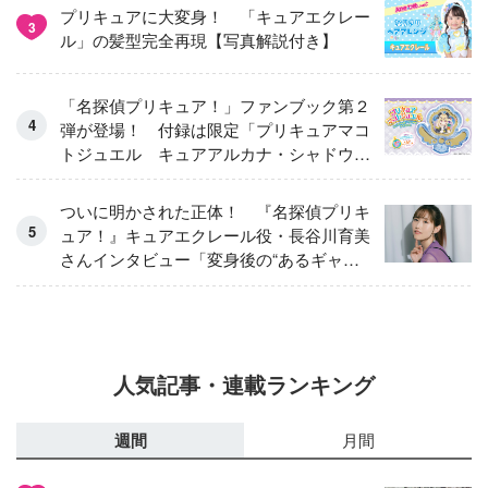
プリキュアに大変身！ 「キュアエクレー
3
ル」の髪型完全再現【写真解説付き】
「名探偵プリキュア！」ファンブック第２
弾が登場！ 付録は限定「プリキュアマコ
トジュエル キュアアルカナ・シャドウ
アイスver.」 キュアエクレールを大特
集！
ついに明かされた正体！ 『名探偵プリキ
ュア！』キュアエクレール役・長谷川育美
さんインタビュー「変身後の“あるギャッ
プ”に驚きました」
人気記事・連載ランキング
週間
月間