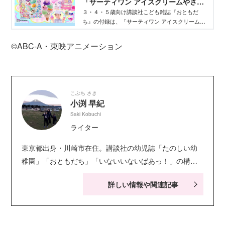
「サーティワン アイスクリームやさ
ん」！ - Aneひめ.net｜講談社
３・４・５歳向け講談社こども雑誌『おともだ
ち』の付録は、「サーティワン アイスクリームや
さん」です！
©ABC‐A・東映アニメーション
こぶち さき
小渕 早紀
Saki Kobuchi
ライター
東京都出身・川崎市在住。講談社の幼児誌「たのしい幼
稚園」「おともだち」「いないいないばあっ！」の構
成・ライティングを担当。キャラクター絵本・シールブ
詳しい情報や関連記事
ック・知育ドリルなども手がける。現在小学生の娘２人
の子育てに奮闘中。お笑い系の動画視聴が息抜き。