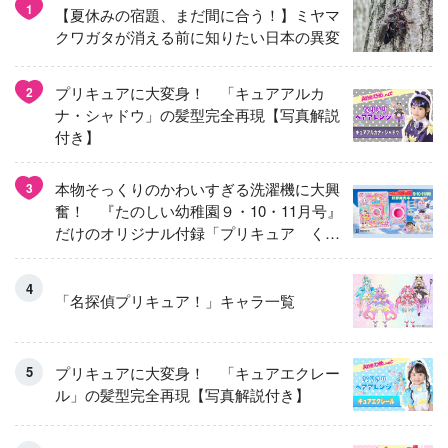
1
【夏休みの宿題、まだ間に合う！】ミヤマ
クワガタが消える前に知りたい日本の異変
プリキュアに大変身！ 「キュアアルカ
2
ナ・シャドウ」の髪型完全再現【写真解説
付き】
本物そっくりのかわいすぎる洗濯機に大興
3
奮！ 『たのしい幼稚園９・10・11月号』
だけのオリジナル付録「プリキュア くる
くるせんたくき」
「名探偵プリキュア！」キャラ一覧
プリキュアに大変身！ 「キュアエクレー
ル」の髪型完全再現【写真解説付き】