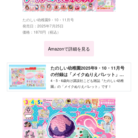
たのしい幼稚園9・10・11月号
発売日：2025年7月25日
価格：1870円（税込）
Amazonで詳細を見る
たのしい幼稚園2025年9・10・11月号
の付録は「メイクぬりえパレット」だ
よ！ - Aneひめ.net｜講談社
4・5・6歳向け講談社こども雑誌『たのしい幼稚
園』の「メイクぬりえパレット」です！