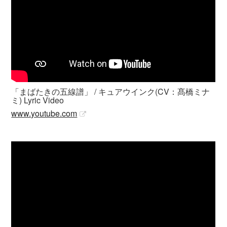
「まばたきの五線譜」 / キュアウインク(CV：髙橋ミナ
ミ) Lyric Video
www.youtube.com