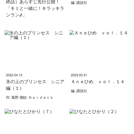
終話）あらすじ先行公開！
編: 講談社
「キミと一緒に！キラッキラ
ンラン♪」
2022.04.13
2023.03.31
氷の上のプリンセス シニア
Ａｎｅひめ ｖｏｌ．１４
編（１）
編: 講談社
作: 風野 潮絵: Ｎａｒｄａｃｋ