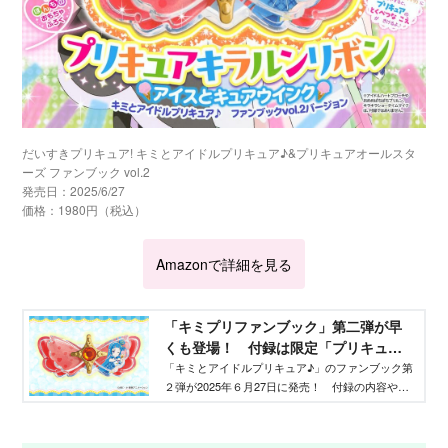
だいすきプリキュア! キミとアイドルプリキュア♪&プリキュアオールスタ
ーズ ファンブック vol.2
発売日：2025/6/27
価格：1980円（税込）
Amazonで詳細を見る
「キミプリファンブック」第二弾が早
くも登場！ 付録は限定「プリキュア
キラルンリボン アイスとキュアウイ
「キミとアイドルプリキュア♪」のファンブック第
２弾が2025年６月27日に発売！ 付録の内容や、
ンク」！キュアズキューンとキュアキ
本誌の企画をご紹介します！
ッスの秘密が丸わかり - Aneひめ.net｜
講談社