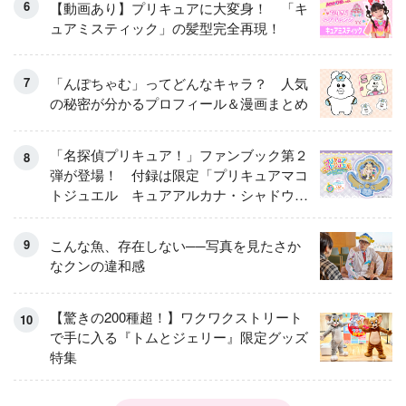
【動画あり】プリキュアに大変身！ 「キ
ュアミスティック」の髪型完全再現！
「んぽちゃむ」ってどんなキャラ？ 人気
の秘密が分かるプロフィール＆漫画まとめ
「名探偵プリキュア！」ファンブック第２
弾が登場！ 付録は限定「プリキュアマコ
トジュエル キュアアルカナ・シャドウ
アイスver.」 キュアエクレールを大特
集！
こんな魚、存在しない──写真を見たさか
なクンの違和感
【驚きの200種超！】ワクワクストリート
で手に入る『トムとジェリー』限定グッズ
特集