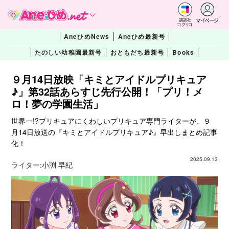
マイページ
講談社
コクリコ
AneひめNews
Aneひめ最新号
たのしい幼稚園最新号
おともだち最新号
Books
９月14日放映「キミとアイドルプリキュア
♪」第32話あらすじ先行公開！「プリ！メ
ロ！夢の学園生活」
世界一!?プリキュアにくわしいプリキュア専門ライターが、９
月14日放送の『キミとアイドルプリキュア♪』早出しまとめ記事
化！
2025.09.13
ライター:
小渕 早紀