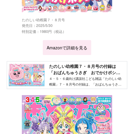
たのしい幼稚園７・８月号
発売日：2025/5/30
特別定価：1980円（税込）
Amazonで詳細を見る
たのしい幼稚園７・８月号の付録は
「おぱんちゅうさぎ おでかけポシェ
ット」だよ！ - Aneひめ.net｜講談社
４・５・６歳向け講談社こども雑誌「たのしい幼
稚園」７・８月号の付録は、「おぱんちゅうさ
ぎ おでかけポシェット」！