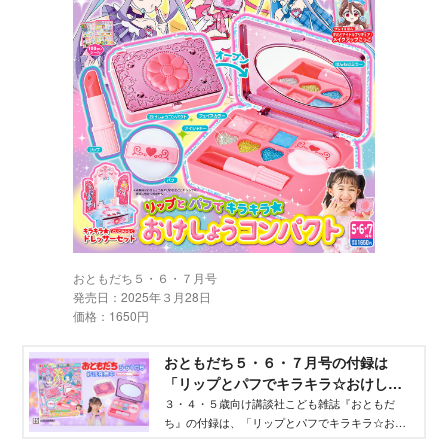
おともだち５・６・７月号
発売日：2025年３月28日
価格：1650円
おともだち５・６・７月号の付録は
「リップとパフでキラキラ☆おけしょ
うコンパクト」！ - Aneひめ.net｜講談
３・４・５歳向け講談社こども雑誌『おともだ
ち』の付録は、「リップとパフでキラキラ☆おけ
社
しょうコンパクト」！