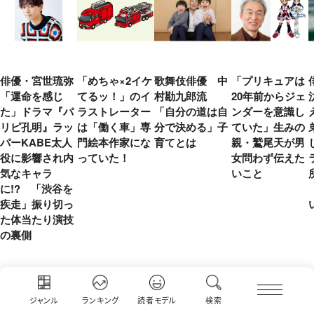
俳優・宮世琉弥
「めちゃ×2イケ
歌舞伎俳優 中
「プリキュアは
「運命を感じ
てるッ！」のイ
村勘九郎流
20年前からジェ
た」ドラマ『パ
ラストレーター
「自分の道は自
ンダーを意識し
リピ孔明』ラッ
は「働く車」専
分で決める」子
ていた」生みの
パーKABE太人
門絵本作家にな
育てとは
親・鷲尾天が男
役に影響され内
っていた！
女問わず伝えた
気なキャラ
いこと
に!? 「渋谷を
疾走」振り切っ
た体当たり演技
の裏側
おすすめ BOOKS＆MAGAZINES
ジャンル
ランキング
読者モデル
検索