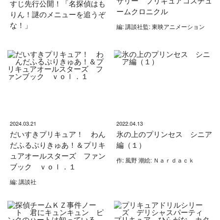
サリー プリキュアコスチュ
すじ先行公開！「名探偵はも
ームクロニクル
りん！謎のメニューを追うぞ
な！」
編: 講談社監: 東映アニメーション
2024.03.21
2022.04.13
だいすきプリキュア！ わん
氷の上のプリンセス シニア
だふるぷりきゅあ！＆プリキ
編（１）
ュアオールスターズ ファン
作: 風野 潮絵: Ｎａｒｄａｃｋ
ブック ｖｏｌ．１
編: 講談社