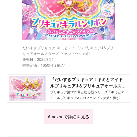
だいすきプリキュア! キミとアイドルプリキュア♪&プリ
キュアオールスターズ ファンブック vol.1
発売日：2025/3/21
特別定価：1650円（税込）
『だいすきプリキュア！キミとアイド
ルプリキュア♪＆プリキュアオールスタ
ーズファンブック vol.１』が３月21
プリキュア第22作目となる新シリーズ「キミとア
イドルプリキュア♪」のファンブック第１弾が
日発売！ 付録は限定「プリキュアキ
2025年３月21日に発売！ 付録の詳細や、気にな
ラルンリボン さくらとキュアアイド
る内容を徹底的にご紹介します！
ル」 - Aneひめ.net｜講談社
Amazonで詳細を見る