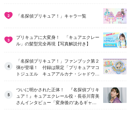
「名探偵プリキュア！」キャラ一覧
2
プリキュアに大変身！ 「キュアエクレー
3
ル」の髪型完全再現【写真解説付き】
「名探偵プリキュア！」ファンブック第２
弾が登場！ 付録は限定「プリキュアマコ
トジュエル キュアアルカナ・シャドウ
アイスver.」 キュアエクレールを大特
集！
ついに明かされた正体！ 『名探偵プリキ
ュア！』キュアエクレール役・長谷川育美
さんインタビュー「変身後の“あるギャッ
プ”に驚きました」