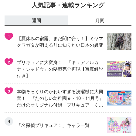
人気記事・連載ランキング
週間
月間
1
【夏休みの宿題、まだ間に合う！】ミヤマ
クワガタが消える前に知りたい日本の異変
プリキュアに大変身！ 「キュアアルカ
2
ナ・シャドウ」の髪型完全再現【写真解説
付き】
本物そっくりのかわいすぎる洗濯機に大興
3
奮！ 『たのしい幼稚園９・10・11月号』
だけのオリジナル付録「プリキュア くる
くるせんたくき」
「名探偵プリキュア！」キャラ一覧