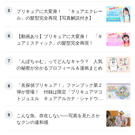
プリキュアに大変身！ 「キュアエクレー
ル」の髪型完全再現【写真解説付き】
【動画あり】プリキュアに大変身！ 「キ
ュアミスティック」の髪型完全再現！
「んぽちゃむ」ってどんなキャラ？ 人気
の秘密が分かるプロフィール＆漫画まとめ
「名探偵プリキュア！」ファンブック第２
弾が登場！ 付録は限定「プリキュアマコ
トジュエル キュアアルカナ・シャドウ
アイスver.」 キュアエクレールを大特
集！
こんな魚、存在しない──写真を見たさか
なクンの違和感