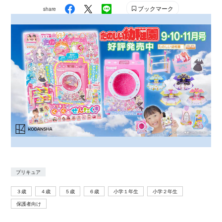
ブックマーク
share
プリキュア
３歳
４歳
５歳
６歳
小学１年生
小学２年生
保護者向け