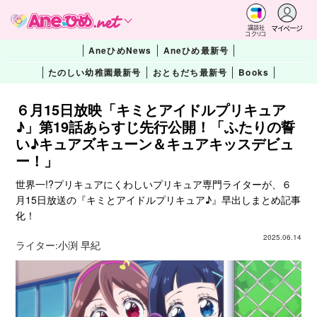
マイページ
講談社
コクリコ
AneひめNews
Aneひめ最新号
たのしい幼稚園最新号
おともだち最新号
Books
６月15日放映「キミとアイドルプリキュア
♪」第19話あらすじ先行公開！「ふたりの誓
い♪キュアズキューン＆キュアキッスデビュ
ー！」
世界一!?プリキュアにくわしいプリキュア専門ライターが、６
月15日放送の『キミとアイドルプリキュア♪』早出しまとめ記事
化！
2025.06.14
ライター:
小渕 早紀