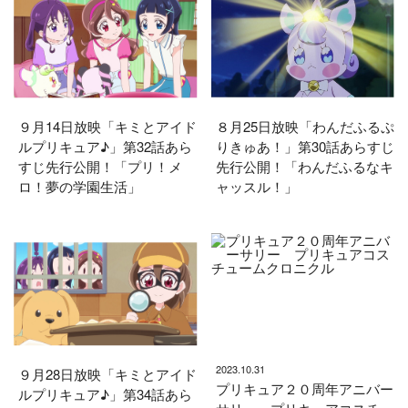
９月14日放映「キミとアイド
８月25日放映「わんだふるぷ
ルプリキュア♪」第32話あら
りきゅあ！」第30話あらすじ
すじ先行公開！「プリ！メ
先行公開！「わんだふるなキ
ロ！夢の学園生活」
ャッスル！」
2023.10.31
９月28日放映「キミとアイド
プリキュア２０周年アニバー
ルプリキュア♪」第34話あら