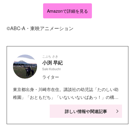
Amazonで詳細を見る
©ABC‐A・東映アニメーション
こぶち さき
小渕 早紀
Saki Kobuchi
ライター
東京都出身・川崎市在住。講談社の幼児誌「たのしい幼
稚園」「おともだち」「いないいないばあっ！」の構
成・ライティングを担当。キャラクター絵本・シールブ
詳しい情報や関連記事
ック・知育ドリルなども手がける。現在小学生の娘２人
の子育てに奮闘中。お笑い系の動画視聴が息抜き。