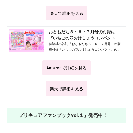
楽天で詳細を見る
おともだち５・６・７月号の付録は
『いちごの♡おけしょうコンパクト』 -
Aneひめ.net｜講談社
講談社の雑誌『おともだち５・６・７月号』の豪
華付録『いちごの♡おけしょうコンパクト』の気
になる内容を紹介！ 『名探偵プリキュア！』の
プレイ絵本やクイズ、新連載、お勉強ワークの情
報が盛りだくさんです。
Amazonで詳細を見る
楽天で詳細を見る
「プリキュアファンブックvol.１」発売中！