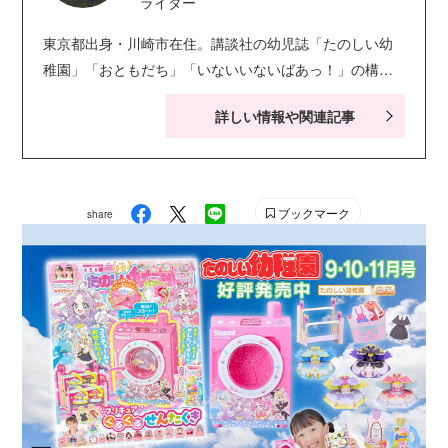
ライター
東京都出身・川崎市在住。講談社の幼児誌「たのしい幼
稚園」「おともだち」「いないいないばあっ！」の構
成・ライティングを担当。キャラクター絵本・シールブ
詳しい情報や関連記事
ック・知育ドリルなども手がける。現在小学生の娘２人
の子育てに奮闘中。お笑い系の動画視聴が息抜き。
ブックマーク
share