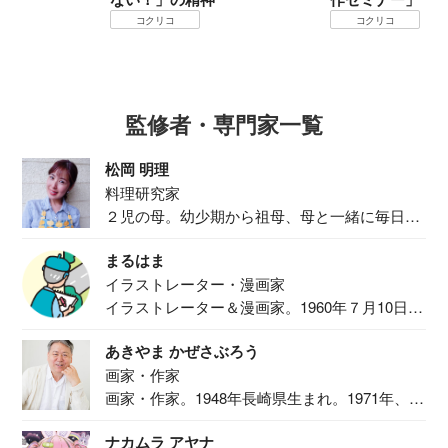
コクリコ
コクリコ
監修者・専門家一覧
松岡 明理
料理研究家
２児の母。幼少期から祖母、母と一緒に毎日の
食事作り...
まるはま
イラストレーター・漫画家
イラストレーター＆漫画家。1960年７月10日生
ま...
あきやま かぜさぶろう
画家・作家
画家・作家。1948年長崎県生まれ。1971年、
二...
ナカムラ アヤナ