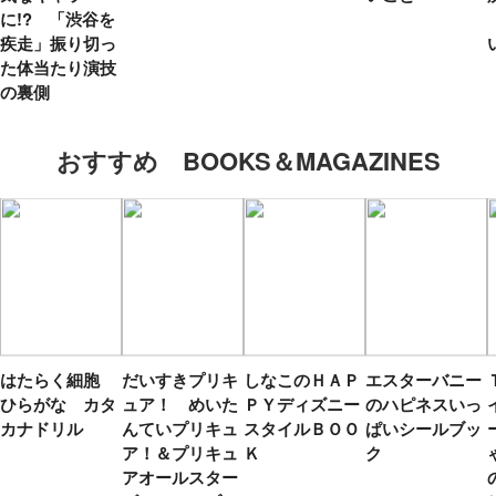
に!? 「渋谷を
疾走」振り切っ
た体当たり演技
の裏側
おすすめ BOOKS＆MAGAZINES
はたらく細胞
だいすきプリキ
しなこのＨＡＰ
エスターバニー
ひらがな カタ
ュア！ めいた
ＰＹディズニー
のハピネスいっ
カナドリル
んていプリキュ
スタイルＢＯＯ
ぱいシールブッ
ア！＆プリキュ
Ｋ
ク
アオールスター