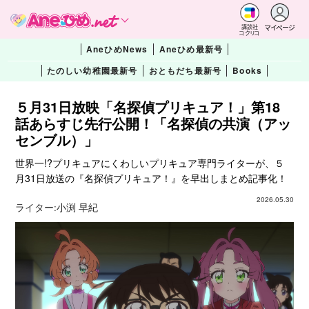
マイページ
講談社
コクリコ
AneひめNews
Aneひめ最新号
たのしい幼稚園最新号
おともだち最新号
Books
５月31日放映「名探偵プリキュア！」第18
話あらすじ先行公開！「名探偵の共演（アッ
センブル）」
世界一!?プリキュアにくわしいプリキュア専門ライターが、５
月31日放送の『名探偵プリキュア！』を早出しまとめ記事化！
2026.05.30
ライター:
小渕 早紀