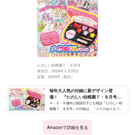
たのしい幼稚園７・８月号
発売日：2026年５月29日
定価：2200円（税込）
毎年大人気の付録に新デザイン登
場！ 『たのしい幼稚園７・８月号』
付録は「メイクぬりえパレット」 -
４・５・６歳向け講談社子ども雑誌『たのしい幼
稚園７・８月号』の付録は、「メイクぬりえパレ
Aneひめ.net｜講談社
ット」！
Amazonで詳細を見る