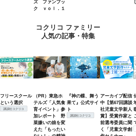
ズ ファンブッ
ク ｖｏｌ．１
コクリコ ファミリー
人気の記事・特集
フリースクール
（PR）東急ホ
『神の蝶、舞う
アーカイブ配信
という選択
テルズ「人気食
果て』公式サイ
中【第67回講談
育イベント」参
ト
社児童文学新人
講談社コクリコ
加レポート 野
賞】受賞作家と
講談社コクリコ
菜嫌いの娘を変
前選考委員に聞
えた「もったい
く「児童文学創
ない！」の精神
作セミナー」