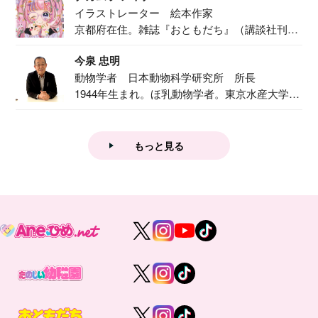
イラストレーター 絵本作家
京都府在住。雑誌『おともだち』（講談社刊）
で『おし...
今泉 忠明
動物学者 日本動物科学研究所 所長
1944年生まれ。ほ乳動物学者。東京水産大学卒
業後...
もっと見る