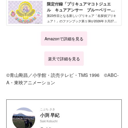
限定付録「プリキュアマコトジュエ
ル キュアアンサー ブルーベリータ
ルトver.」が付いてくる！ 『だいすき
第23作目となる新しいプリキュア「名探偵プリキ
ュア！」のファンブック第１弾が2026年３月27日
プリキュア！めいたんていプリキュ
に発売。付録の詳細や、気になる内容をご紹介し
ア！＆プリキュアオールスターズファ
ます！
ンブック vol.１』が３月27日発売！ -
Amazonで詳細を見る
Aneひめ.net｜講談社
楽天で詳細を見る
©青山剛昌／小学館・読売テレビ・TMS 1996 ©ABC‐
A・東映アニメーション
こぶち さき
小渕 早紀
Saki Kobuchi