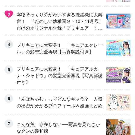
本物そっくりのかわいすぎる洗濯機に大興
3
奮！ 『たのしい幼稚園９・10・11月号』
だけのオリジナル付録「プリキュア くる
くるせんたくき」
プリキュアに大変身！ 「キュアエクレー
ル」の髪型完全再現【写真解説付き】
プリキュアに大変身！ 「キュアアルカ
ナ・シャドウ」の髪型完全再現【写真解説
付き】
「んぽちゃむ」ってどんなキャラ？ 人気
の秘密が分かるプロフィール＆漫画まとめ
こんな魚、存在しない──写真を見たさか
なクンの違和感