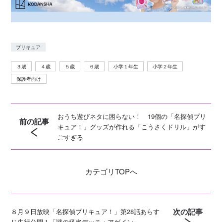
プリキュア
３歳
４歳
５歳
６歳
小学１年生
小学２年生
保護者向け
おうち遊びネタに困らない！ 19個の「名探偵プリ
前の記事
キュア！」グッズが作れる「こうさくドリル」がす
ごすぎる
カテゴリ
TOPへ
次の記事
８月９日放映「名探偵プリキュア！」第28話あらす
じ先行公開！「謎の怪盗デッチ・アゲイン」