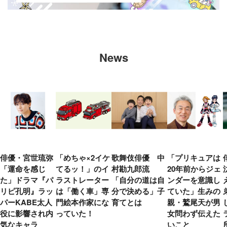
News
俳優・宮世琉弥
「めちゃ×2イケ
歌舞伎俳優 中
「プリキュアは
「運命を感じ
てるッ！」のイ
村勘九郎流
20年前からジェ
た」ドラマ『パ
ラストレーター
「自分の道は自
ンダーを意識し
リピ孔明』ラッ
は「働く車」専
分で決める」子
ていた」生みの
パーKABE太人
門絵本作家にな
育てとは
親・鷲尾天が男
役に影響され内
っていた！
女問わず伝えた
気なキャラ
いこと