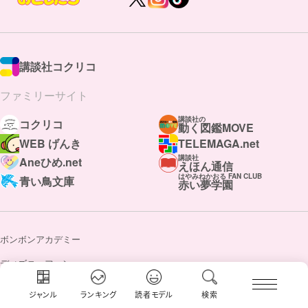
講談社コクリコ
ファミリーサイト
講談社の
コクリコ
動く図鑑MOVE
WEB げんき
TELEMAGA.net
講談社
Aneひめ.net
えほん通信
はやみねかおる FAN CLUB
青い鳥文庫
赤い夢学園
ボンボンアカデミー
ディズニーファン
講談社の学習まんが 日本の歴史
ジャンル
ランキング
読者モデル
検索