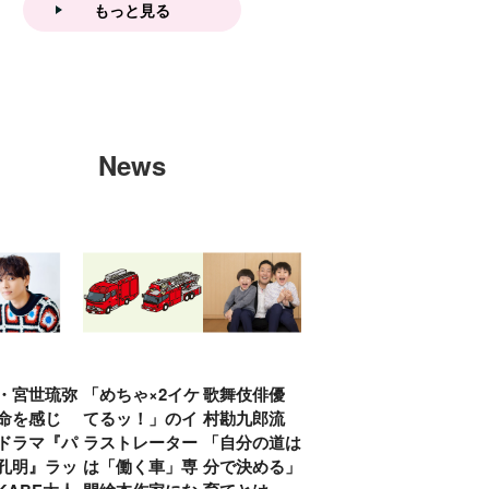
もっと見る
News
・宮世琉弥
「めちゃ×2イケ
歌舞伎俳優 中
「プリキュアは
俳優
命を感じ
てるッ！」のイ
村勘九郎流
20年前からジェ
汰「
ドラマ『パ
ラストレーター
「自分の道は自
ンダーを意識し
える
孔明』ラッ
は「働く車」専
分で決める」子
ていた」生みの
弟み