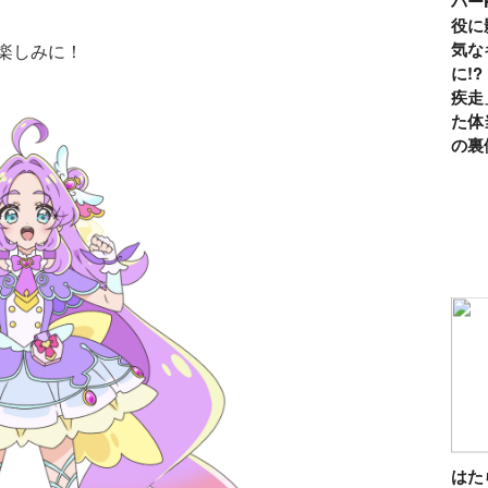
パー
役に
気な
楽しみに！
に!
疾走
た体
の裏
は