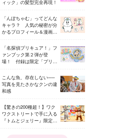
ィック」の髪型完全再現！
「んぽちゃむ」ってどんな
キャラ？ 人気の秘密が分
かるプロフィール＆漫画ま
とめ
「名探偵プリキュア！」フ
ァンブック第２弾が登
場！ 付録は限定「プリキ
ュアマコトジュエル キュ
アアルカナ・シャドウ ア
こんな魚、存在しない──
イスver.」 キュアエクレ
写真を見たさかなクンの違
ールを大特集！
和感
【驚きの200種超！】ワク
ワクストリートで手に入る
『トムとジェリー』限定グ
ッズ特集