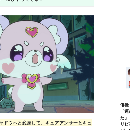
俳優
「運
た」
ャドウへと変身して、キュアアンサーとキュ
リピ