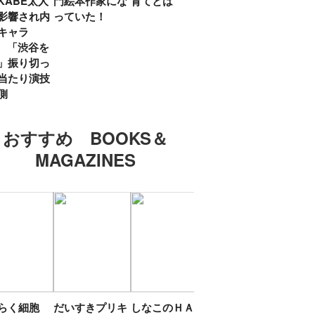
KABE太人
門絵本作家にな
育てとは
親・鷲尾天が男
したひ
影響され内
っていた！
女問わず伝えた
ラマ
キャラ
いこと
所』
? 「渋谷を
「お
」振り切っ
い」
当たり演技
側
おすすめ BOOKS＆
MAGAZINES
たらく細胞
だいすきプリキ
しなこのＨＡＰ
エスターバニー
ＴＯ