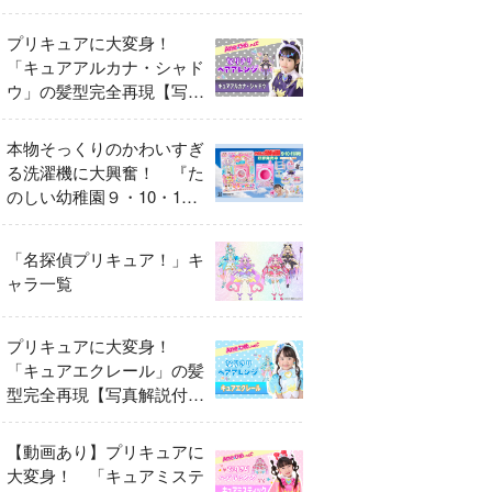
異変
プリキュアに大変身！
「キュアアルカナ・シャド
ウ」の髪型完全再現【写真
解説付き】
本物そっくりのかわいすぎ
る洗濯機に大興奮！ 『た
のしい幼稚園９・10・11
月号』だけのオリジナル付
録「プリキュア くるくる
「名探偵プリキュア！」キ
せんたくき」
ャラ一覧
プリキュアに大変身！
「キュアエクレール」の髪
型完全再現【写真解説付
き】
【動画あり】プリキュアに
大変身！ 「キュアミステ