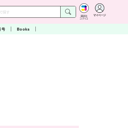
マイページ
講談社
コクリコ
新号
Books