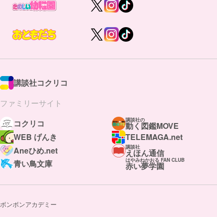
講談社コクリコ
ファミリーサイト
講談社の
コクリコ
動く図鑑MOVE
WEB げんき
TELEMAGA.net
講談社
Aneひめ.net
えほん通信
はやみねかおる FAN CLUB
青い鳥文庫
赤い夢学園
ボンボンアカデミー