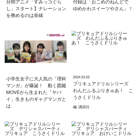
分間アニメ「すみっコぐら
付録は「おこめのねんどで
し」スタート】ナレーション
ゆめかわスイーツやさん」！
を務めるのは奈緒
2024.03.22
小学生女子に大人気の「理科
プリキュアドリルシリーズ
マンガ」が爆誕！ 動く図鑑
わんだふるぷりきゅあ！ こ
MOVEから生まれた「ヤバ
うさくドリル
イ」生きものギャグマンガと
は
編: 講談社