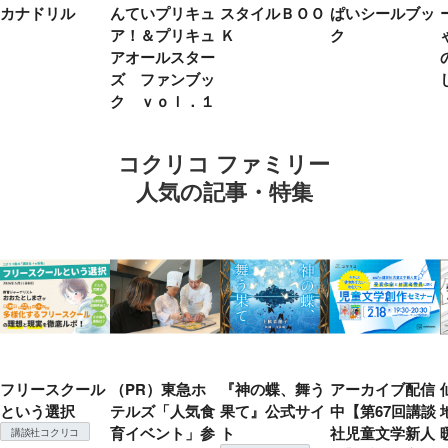
カナドリル
んていプリキュ
スタイルＢＯＯ
ぱいシールブッ
ア！＆プリキュ
Ｋ
ク
アオールスター
ズ ファンブッ
ク ｖｏｌ．１
コクリコ ファミリー
人気の記事・特集
フリースクール
（PR）東急ホ
『神の蝶、舞う
アーカイブ配信
という選択
テルズ「人気食
果て』公式サイ
中【第67回講談
育イベント」参
ト
社児童文学新人
講談社コクリコ