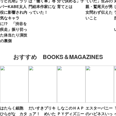
リピ孔明』ラッ
は「働く車」専
分で決める」子
ていた」生みの
パーKABE太人
門絵本作家にな
育てとは
親・鷲尾天が男
役に影響され内
っていた！
女問わず伝えた
気なキャラ
いこと
に!? 「渋谷を
疾走」振り切っ
た体当たり演技
の裏側
おすすめ BOOKS＆MAGAZINES
はたらく細胞
だいすきプリキ
しなこのＨＡＰ
エスターバニー
ひらがな カタ
ュア！ めいた
ＰＹディズニー
のハピネスいっ