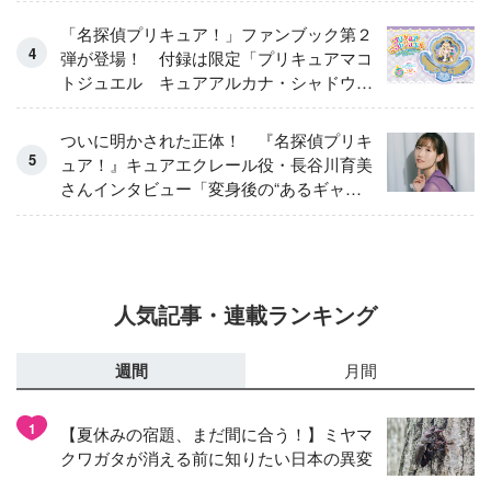
「名探偵プリキュア！」ファンブック第２
弾が登場！ 付録は限定「プリキュアマコ
トジュエル キュアアルカナ・シャドウ
アイスver.」 キュアエクレールを大特
集！
ついに明かされた正体！ 『名探偵プリキ
ュア！』キュアエクレール役・長谷川育美
さんインタビュー「変身後の“あるギャッ
プ”に驚きました」
人気記事・連載ランキング
週間
月間
1
【夏休みの宿題、まだ間に合う！】ミヤマ
クワガタが消える前に知りたい日本の異変