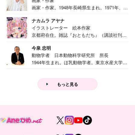
画家・作家
画家・作家。1948年長崎県生まれ。1971年、
二...
ナカムラ アヤナ
イラストレーター 絵本作家
京都府在住。雑誌『おともだち』（講談社刊）
で『おし...
今泉 忠明
動物学者 日本動物科学研究所 所長
1944年生まれ。ほ乳動物学者。東京水産大学卒
業後...
もっと見る