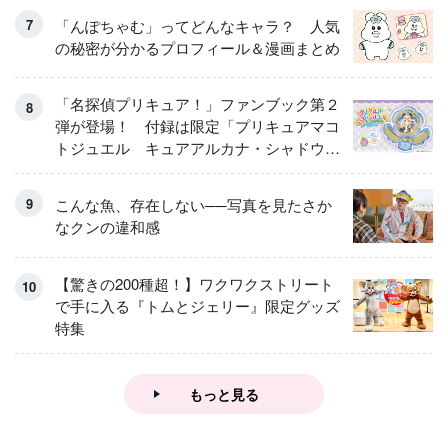
「んぽちゃむ」ってどんなキャラ？ 人気
の秘密が分かるプロフィール＆漫画まとめ
「名探偵プリキュア！」ファンブック第２
弾が登場！ 付録は限定「プリキュアマコ
トジュエル キュアアルカナ・シャドウ
アイスver.」 キュアエクレールを大特
集！
こんな魚、存在しない──写真を見たさか
なクンの違和感
【驚きの200種超！】ワクワクストリート
で手に入る『トムとジェリー』限定グッズ
特集
もっと見る