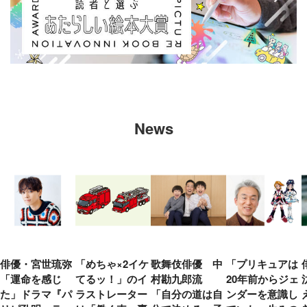
News
俳優・宮世琉弥
「めちゃ×2イケ
歌舞伎俳優 中
「プリキュアは
「運命を感じ
てるッ！」のイ
村勘九郎流
20年前からジェ
た」ドラマ『パ
ラストレーター
「自分の道は自
ンダーを意識し