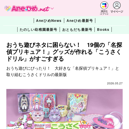
マイページ
講談社
コクリコ
AneひめNews
Aneひめ最新号
たのしい幼稚園最新号
おともだち最新号
Books
おうち遊びネタに困らない！ 19個の「名探
偵プリキュア！」グッズが作れる「こうさく
ドリル」がすごすぎる
おうち遊びにぴったり！ 大好きな「名探偵プリキュア！」と
取り組むこうさくドリルの最新版
2026.05.27