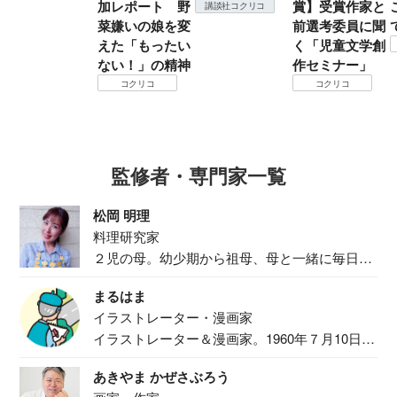
加レポート 野
賞】受賞作家と
講談社コクリコ
菜嫌いの娘を変
前選考委員に聞
えた「もったい
く「児童文学創
ない！」の精神
作セミナー」
コクリコ
コクリコ
監修者・専門家一覧
松岡 明理
料理研究家
２児の母。幼少期から祖母、母と一緒に毎日の
食事作り...
まるはま
イラストレーター・漫画家
イラストレーター＆漫画家。1960年７月10日生
ま...
あきやま かぜさぶろう