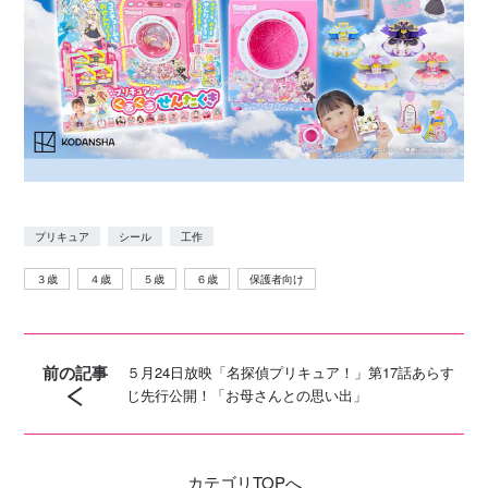
プリキュア
シール
工作
３歳
４歳
５歳
６歳
保護者向け
前の記事
５月24日放映「名探偵プリキュア！」第17話あらす
じ先行公開！「お母さんとの思い出」
カテゴリ
TOPへ