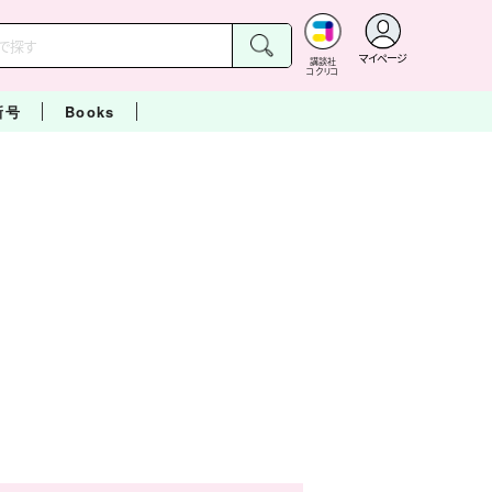
マイページ
講談社
コクリコ
新号
Books