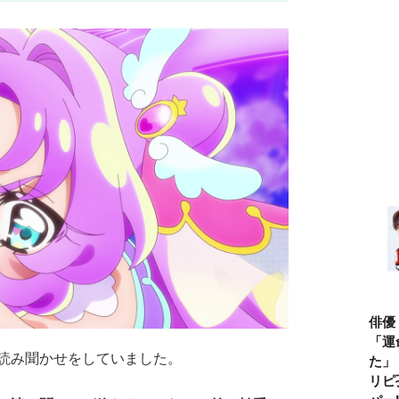
俳優
「運
読み聞かせをしていました。
た」
リピ