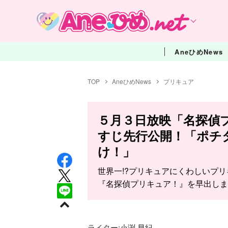
AneひめNews
TOP
AneひめNews
プリキュア
５月３日放映「名探偵
すじ先行公開！「ポチ
け！」
世界一!?プリキュアにくわしいプ
『名探偵プリキュア！』を早出しま
ライター:
小渕 早紀