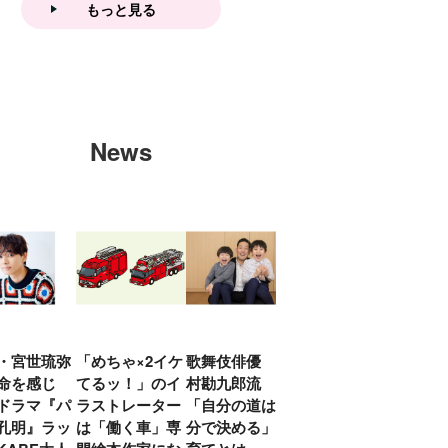
もっと見る
News
・宮世琉弥
「めちゃ×2イケ
歌舞伎俳優 中
「プリキュアは
俳優
命を感じ
てるッ！」のイ
村勘九郎流
20年前からジェ
汰「
ドラマ『パ
ラストレーター
「自分の道は自
ンダーを意識し
える
孔明』ラッ
は「働く車」専
分で決める」子
ていた」生みの
弟み