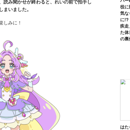
パー
、読み聞かせが終わると、れいの前で拍手し
役に
しまいました。
気な
に!
楽しみに！
疾走
た体
の裏
は