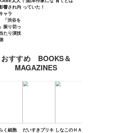
KABE太人
門絵本作家にな
育てとは
親・鷲尾天が男
したひ
影響され内
っていた！
女問わず伝えた
ラマ
キャラ
いこと
所』
? 「渋谷を
「お
」振り切っ
い」
当たり演技
側
おすすめ BOOKS＆
MAGAZINES
たらく細胞
だいすきプリキ
しなこのＨＡＰ
エスターバニー
ＴＯ