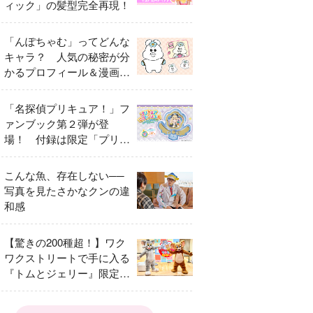
ィック」の髪型完全再現！
「んぽちゃむ」ってどんな
キャラ？ 人気の秘密が分
かるプロフィール＆漫画ま
とめ
「名探偵プリキュア！」フ
ァンブック第２弾が登
場！ 付録は限定「プリキ
ュアマコトジュエル キュ
アアルカナ・シャドウ ア
こんな魚、存在しない──
イスver.」 キュアエクレ
写真を見たさかなクンの違
ールを大特集！
和感
【驚きの200種超！】ワク
ワクストリートで手に入る
『トムとジェリー』限定グ
ッズ特集