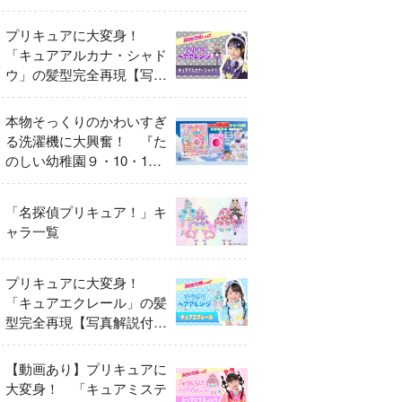
異変
プリキュアに大変身！
「キュアアルカナ・シャド
ウ」の髪型完全再現【写真
解説付き】
本物そっくりのかわいすぎ
る洗濯機に大興奮！ 『た
のしい幼稚園９・10・11
月号』だけのオリジナル付
録「プリキュア くるくる
「名探偵プリキュア！」キ
せんたくき」
ャラ一覧
プリキュアに大変身！
「キュアエクレール」の髪
型完全再現【写真解説付
き】
【動画あり】プリキュアに
大変身！ 「キュアミステ