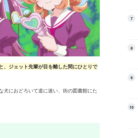
7
8
と、ジェット先輩が目を離した間にひとりで
9
な犬におどろいて道に迷い、街の図書館にた
10