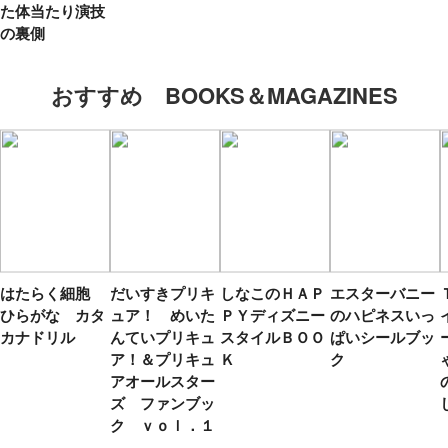
た体当たり演技
の裏側
おすすめ BOOKS＆MAGAZINES
はたらく細胞
だいすきプリキ
しなこのＨＡＰ
エスターバニー
ひらがな カタ
ュア！ めいた
ＰＹディズニー
のハピネスいっ
カナドリル
んていプリキュ
スタイルＢＯＯ
ぱいシールブッ
ア！＆プリキュ
Ｋ
ク
アオールスター
ズ ファンブッ
ク ｖｏｌ．１