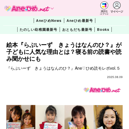
マイページ
講談社
コクリコ
AneひめNews
Aneひめ最新号
たのしい幼稚園最新号
おともだち最新号
Books
絵本『らぶいーず きょうはなんのひ？』が
子どもに人気な理由とは？寝る前の読書や読
み聞かせにも
『らぶいーず きょうはなんのひ？』Ane♡ひめ読モレポvol.５
2025.08.09