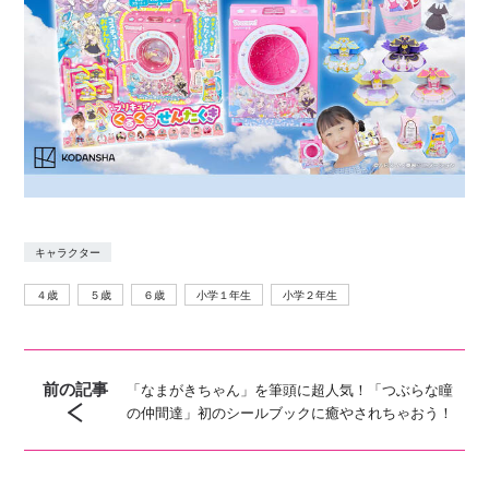
キャラクター
４歳
５歳
６歳
小学１年生
小学２年生
前の記事
「なまがきちゃん」を筆頭に超人気！「つぶらな瞳
の仲間達」初のシールブックに癒やされちゃおう！