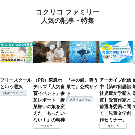
コクリコ ファミリー
人気の記事・特集
フリースクール
（PR）東急ホ
『神の蝶、舞う
アーカイブ配信
という選択
テルズ「人気食
果て』公式サイ
中【第67回講談
育イベント」参
ト
社児童文学新人
講談社コクリコ
加レポート 野
賞】受賞作家と
講談社コクリコ
菜嫌いの娘を変
前選考委員に聞
えた「もったい
く「児童文学創
ない！」の精神
作セミナー」
コクリコ
コクリコ