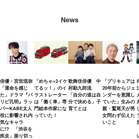
News
俳優・宮世琉弥
「めちゃ×2イケ
歌舞伎俳優 中
「プリキュアは
「運命を感じ
てるッ！」のイ
村勘九郎流
20年前からジェ
た」ドラマ『パ
ラストレーター
「自分の道は自
ンダーを意識し
リピ孔明』ラッ
は「働く車」専
分で決める」子
ていた」生みの
パーKABE太人
門絵本作家にな
育てとは
親・鷲尾天が男
役に影響され内
っていた！
女問わず伝えた
気なキャラ
いこと
に!? 「渋谷を
疾走」振り切っ