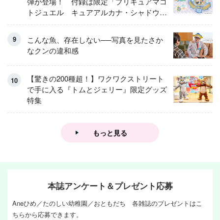
弾が登場！ 付録は限定「プリキュアマコ
トジュエル キュアアルカナ・シャドウ
アイスver.」 キュアエクレールを大特
集！
こんな魚、存在しない──写真を見たさか
なクンの違和感
【驚きの200種超！】ワクワクストリート
で手に入る『トムとジェリー』限定グッズ
特集
もっと見る
本誌アンケート＆プレゼント応募
Aneひめ／たのしい幼稚園／おともだち 各雑誌のプレゼントはこ
ちらから応募できます。