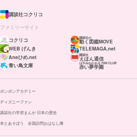
講談社コクリコ
ファミリーサイト
講談社の
コクリコ
動く図鑑MOVE
WEB げんき
TELEMAGA.net
講談社
Aneひめ.net
えほん通信
はやみねかおる FAN CLUB
青い鳥文庫
赤い夢学園
ボンボンアカデミー
ディズニーファン
講談社の学習まんが 日本の歴史
本とあそぼう 全国訪問おはなし隊