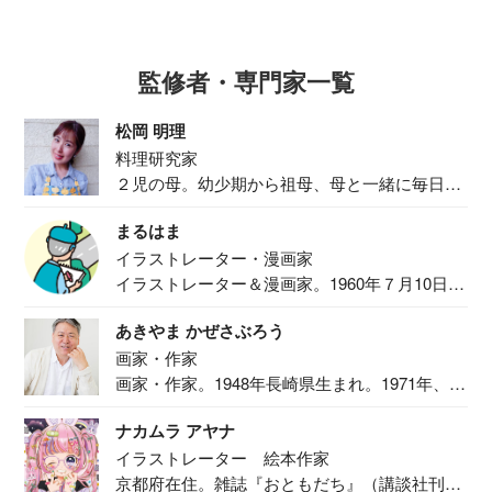
監修者・専門家一覧
松岡 明理
料理研究家
２児の母。幼少期から祖母、母と一緒に毎日の
食事作り...
まるはま
イラストレーター・漫画家
イラストレーター＆漫画家。1960年７月10日生
ま...
あきやま かぜさぶろう
画家・作家
画家・作家。1948年長崎県生まれ。1971年、
二...
ナカムラ アヤナ
イラストレーター 絵本作家
京都府在住。雑誌『おともだち』（講談社刊）