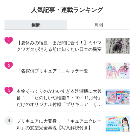
人気記事・連載ランキング
週間
月間
1
【夏休みの宿題、まだ間に合う！】ミヤマ
クワガタが消える前に知りたい日本の異変
2
「名探偵プリキュア！」キャラ一覧
本物そっくりのかわいすぎる洗濯機に大興
3
奮！ 『たのしい幼稚園９・10・11月号』
だけのオリジナル付録「プリキュア くる
くるせんたくき」
プリキュアに大変身！ 「キュアエクレー
ル」の髪型完全再現【写真解説付き】