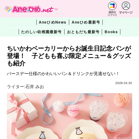
マイページ
講談社
コクリコ
AneひめNews
Aneひめ最新号
たのしい幼稚園最新号
おともだち最新号
Books
ちいかわベーカリーからお誕生日記念パンが
登場！ 子どもも喜ぶ限定メニュー＆グッズ
も紹介
バースデー仕様のかわいいパン＆ドリンクが見逃せない！
2026.04.30
ライター:
石井 みお