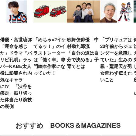
俳優・宮世琉弥
「めちゃ×2イケ
歌舞伎俳優 中
「プリキュアは
「運命を感じ
てるッ！」のイ
村勘九郎流
20年前からジェ
た」ドラマ『パ
ラストレーター
「自分の道は自
ンダーを意識し
リピ孔明』ラッ
は「働く車」専
分で決める」子
ていた」生みの
パーKABE太人
門絵本作家にな
育てとは
親・鷲尾天が男
役に影響され内
っていた！
女問わず伝えた
気なキャラ
いこと
に!? 「渋谷を
疾走」振り切っ
た体当たり演技
の裏側
おすすめ BOOKS＆MAGAZINES