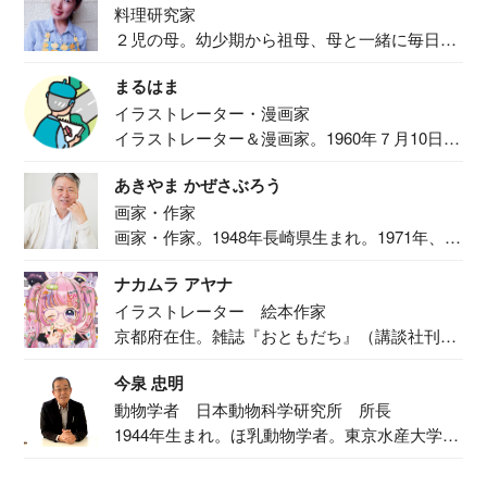
料理研究家
２児の母。幼少期から祖母、母と一緒に毎日の
食事作り...
まるはま
イラストレーター・漫画家
イラストレーター＆漫画家。1960年７月10日生
ま...
あきやま かぜさぶろう
画家・作家
画家・作家。1948年長崎県生まれ。1971年、
二...
ナカムラ アヤナ
イラストレーター 絵本作家
京都府在住。雑誌『おともだち』（講談社刊）
で『おし...
今泉 忠明
動物学者 日本動物科学研究所 所長
1944年生まれ。ほ乳動物学者。東京水産大学卒
業後...