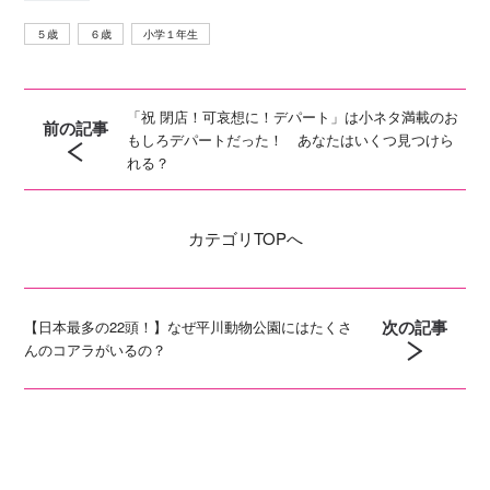
５歳
６歳
小学１年生
「祝 閉店！可哀想に！デパート」は小ネタ満載のお
前の記事
もしろデパートだった！ あなたはいくつ見つけら
れる？
カテゴリ
TOPへ
次の記事
【日本最多の22頭！】なぜ平川動物公園にはたくさ
んのコアラがいるの？