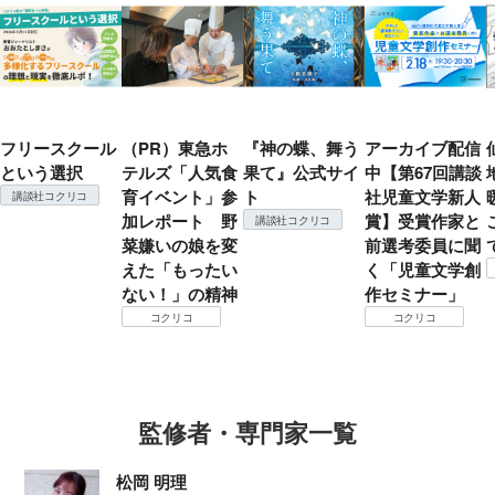
フリースクール
（PR）東急ホ
『神の蝶、舞う
アーカイブ配信
という選択
テルズ「人気食
果て』公式サイ
中【第67回講談
育イベント」参
ト
社児童文学新人
講談社コクリコ
加レポート 野
賞】受賞作家と
講談社コクリコ
菜嫌いの娘を変
前選考委員に聞
えた「もったい
く「児童文学創
ない！」の精神
作セミナー」
コクリコ
コクリコ
監修者・専門家一覧
松岡 明理