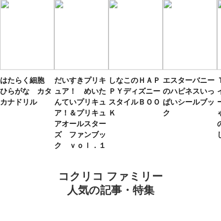
はたらく細胞
だいすきプリキ
しなこのＨＡＰ
エスターバニー
ひらがな カタ
ュア！ めいた
ＰＹディズニー
のハピネスいっ
カナドリル
んていプリキュ
スタイルＢＯＯ
ぱいシールブッ
ア！＆プリキュ
Ｋ
ク
アオールスター
ズ ファンブッ
ク ｖｏｌ．１
コクリコ ファミリー
人気の記事・特集