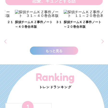
恋愛、キュンとする話
２１
探偵チームＫＺ事件ノート ３１
探偵チームＫＺ事件ノート １１
～４０巻合本版
～２０巻合本版
い
し
世
もっと見る
Ranking
トレンドランキング
1