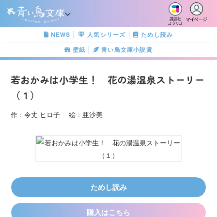
マイページ
講談社
コクリコ
NEWS
人気シリーズ
ためし読み
壁紙
青い鳥文庫小説賞
若おかみは小学生！ 花の湯温泉ストーリー
（１）
作：令丈 ヒロ子 絵：亜沙美
ためし読み
購入はこちら