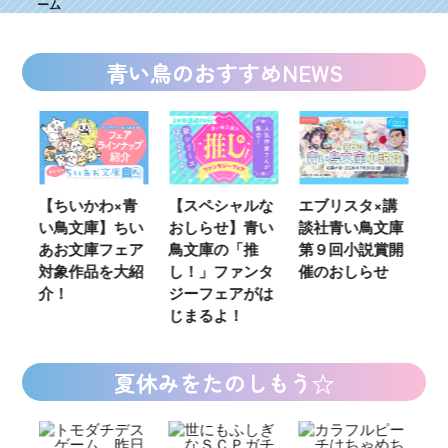
ーム
青い鳥のおすすめNEWS
ウ
【ちいかわ×青
【スペシャルな
エブリスタ×講
【
い鳥文庫】ちい
おしらせ】青い
談社青い鳥文庫
女
あお文庫フェア
鳥文庫の「推
第９回小説賞開
る
対象作品を大紹
し！」ファンタ
催のおしらせ
ミ
介！
ジーフェアがは
じまるよ！
夏休みをたのしもう☆