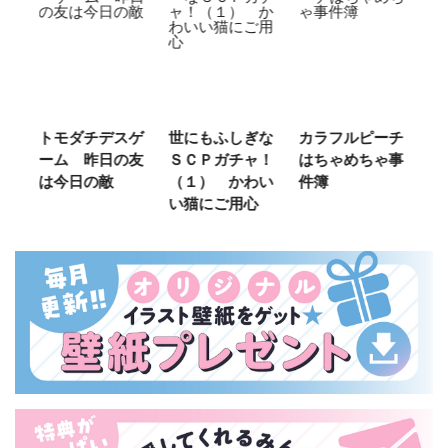
ご
トモダチデスゲ
世にもふしぎな
カラフルピーチ
長
ーム 昨日の友
ＳＣＰガチャ！
はちゃめちゃ事
部
は今日の敵
（１） かわい
件簿
い猫にご用心