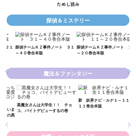
ためし読み
探偵＆ミステリー
Ｋ
数
２１
探偵チームＫＺ事件ノート ３１
探偵チームＫＺ事件ノート １１
～４０巻合本版
～２０巻合本版
魔法＆ファンタジー
妖
全
新 妖界ナビ・ルナ１～１１ 全
黒魔女さんは大学生！！ チョ
１１巻合本版
いま
コ、バイトデビューするの巻
の異