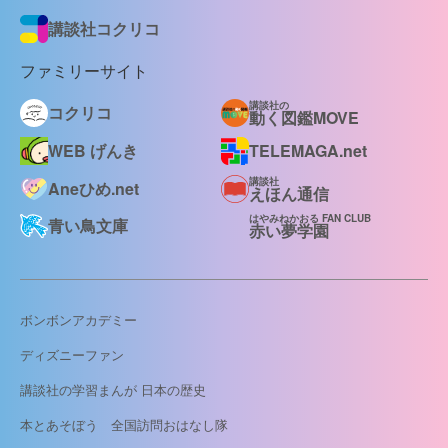
講談社コクリコ
ファミリーサイト
講談社の
コクリコ
動く図鑑MOVE
WEB げんき
TELEMAGA.net
講談社
Aneひめ.net
えほん通信
はやみねかおる FAN CLUB
青い鳥文庫
赤い夢学園
ボンボンアカデミー
ディズニーファン
講談社の学習まんが 日本の歴史
本とあそぼう 全国訪問おはなし隊