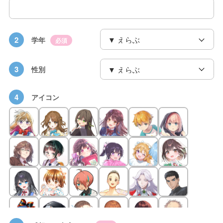
2
学年
必須
3
性別
4
アイコン