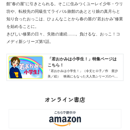
館”春の屋”に引きとられる。そこに住みつくユーレイ少年・ウリ
坊や、転校先の同級生てライバル旅館のあととり娘の真月らと
知り合ったおっこは、ひょんなことから春の屋の”若おかみ”修業
を始めることに。
きびしい修業の日々、失敗の連続……。負けるな、おっこ！コ
メディ新シリーズ第1話。
「若おかみは小学生！」特集ページは
こちら！
「若おかみは小学生！」（令丈ヒロ子／作 亜沙
美／絵） 映画にもなった大人気シリーズのペー
ジだよ！ 主人公の関織子（おっこ）は、両親を
事故でなくし、祖母の経営する温泉旅館で若おか
みの修業をすることに！
オンライン書店