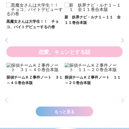
新 妖界ナビ・ルナ１～１１ 全
妖
黒魔女さんは大学生！！ チョ
１１巻合本版
全
いま
コ、バイトデビューするの巻
の異
恋愛、キュンとする話
２１
探偵チームＫＺ事件ノート ３１
探偵チームＫＺ事件ノート １１
～４０巻合本版
～２０巻合本版
い
し
世
もっと見る