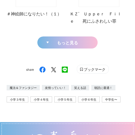
＃神絵師になりたい！（１）
ＫＺ’ Ｕｐｐｅｒ Ｆｉｌ
ｅ 死にふさわしい罪
もっと見る
ブックマーク
share
魔法＆ファンタジー
友情っていい！
笑える話
朝読に最適！
小学３年生
小学４年生
小学５年生
小学６年生
中学生〜