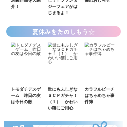
介！
ジーフェアがは
じまるよ！
夏休みをたのしもう☆
ご
トモダチデスゲ
世にもふしぎな
カラフルピーチ
長
ーム 昨日の友
ＳＣＰガチャ！
はちゃめちゃ事
部
は今日の敵
（１） かわい
件簿
い猫にご用心