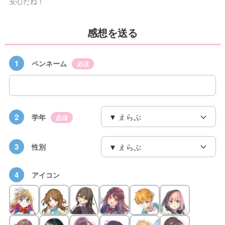
安心だね！
感想を送る
1
ペンネーム
必須
2
学年
必須
3
性別
4
アイコン