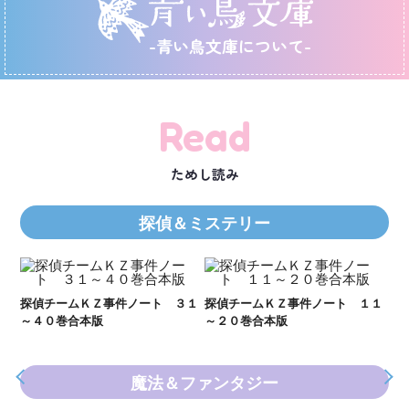
-青い鳥文庫について-
Read
ためし読み
探偵＆ミステリー
Ｋ
数
２１
探偵チームＫＺ事件ノート ３１
探偵チームＫＺ事件ノート １１
～４０巻合本版
～２０巻合本版
魔法＆ファンタジー