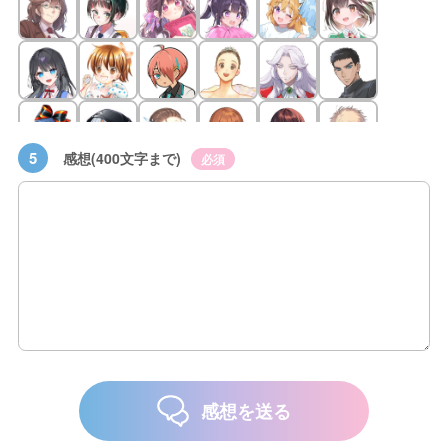
5
感想(400文字まで)
必須
感想を送る