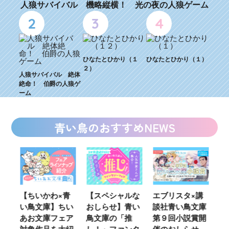
人狼サバイバル 機略縦横！ 光の夜の人狼ゲーム
2
3
4
ひなたとひかり（１
ひなたとひかり（１）
２）
人狼サバイバル 絶体
絶命！ 伯爵の人狼ゲ
ーム
青い鳥のおすすめNEWS
ウ
【ちいかわ×青
【スペシャルな
エブリスタ×講
【
い鳥文庫】ちい
おしらせ】青い
談社青い鳥文庫
女
あお文庫フェア
鳥文庫の「推
第９回小説賞開
る
対象作品を大紹
し！」ファンタ
催のおしらせ
ミ