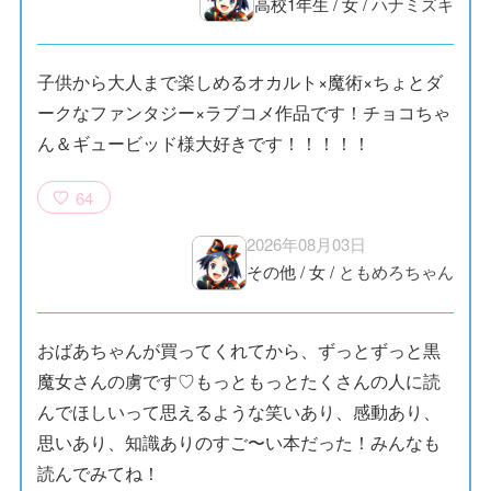
高校1年生
/
女
/
ハナミズキ
子供から大人まで楽しめるオカルト×魔術×ちょとダ
ークなファンタジー×ラブコメ作品です！チョコちゃ
ん＆ギュービッド様大好きです！！！！！
64
2026年08月03日
その他
/
女
/
ともめろちゃん
おばあちゃんが買ってくれてから、ずっとずっと黒
魔女さんの虜です♡もっともっとたくさんの人に読
んでほしいって思えるような笑いあり、感動あり、
思いあり、知識ありのすご〜い本だった！みんなも
読んでみてね！