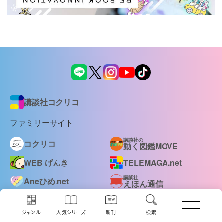
講談社コクリコ
ファミリーサイト
講談社の
コクリコ
動く図鑑MOVE
WEB げんき
TELEMAGA.net
講談社
Aneひめ.net
えほん通信
はやみねかおる FAN CLUB
青い鳥文庫
赤い夢学園
ジャンル
人気シリーズ
新刊
検索