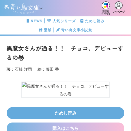
マイページ
講談社
コクリコ
NEWS
人気シリーズ
ためし読み
壁紙
青い鳥文庫小説賞
黒魔女さんが通る！！ チョコ、デビューす
るの巻
著：石崎 洋司 絵：藤田 香
ためし読み
購入はこちら