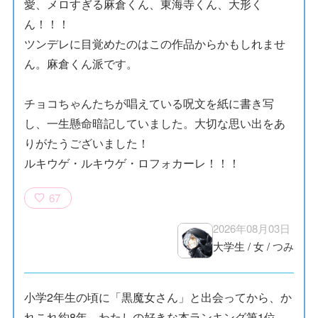
愛、メロすぎる麻倉くん、東海寺くん、大形く
ん！！！
ツンデレに目覚めたのはこの作品からかもしれませ
ん。麻倉くん派です。
チョコちゃんたちが唱えている呪文を紙に書き写
し、一生懸命暗記していました。大切な思い出をあ
りがたうございました！
ルキウゲ・ルキウゲ・ロフォカーレ！！！
67
2026年08月03日
大学生
/
女
/
つみ
小学2年生の頃に「黒魔女さん」と出会ってから、か
れこれ約8年。わたしの好きな本ランキング第1位