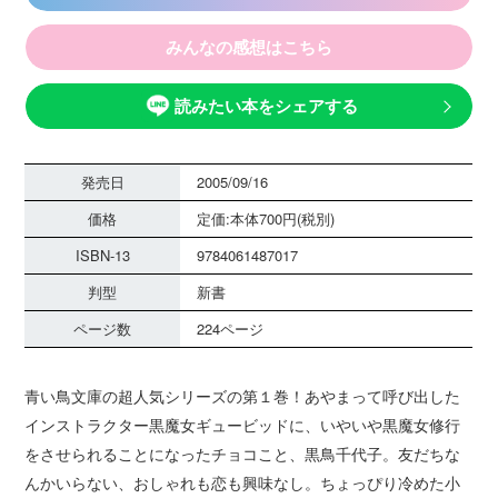
みんなの感想はこちら
読みたい本をシェアする
発売日
2005/09/16
価格
定価:本体700円(税別)
ISBN-13
9784061487017
判型
新書
ページ数
224ページ
青い鳥文庫の超人気シリーズの第１巻！あやまって呼び出した
インストラクター黒魔女ギュービッドに、いやいや黒魔女修行
をさせられることになったチョコこと、黒鳥千代子。友だちな
んかいらない、おしゃれも恋も興味なし。ちょっぴり冷めた小