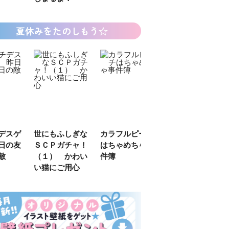
夏休みをたのしもう☆
デスゲ
世にもふしぎな
カラフルピーチ
長浜高校水族館
日の友
ＳＣＰガチャ！
はちゃめちゃ事
部！
敵
（１） かわい
件簿
い猫にご用心