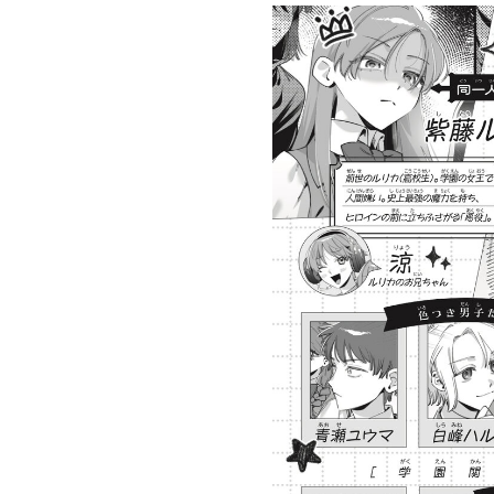
×青
【スペシャルな
エブリスタ×講
【速報】『黒魔
ちい
おしらせ】青い
談社青い鳥文庫
女さんが通
ェア
鳥文庫の「推
第９回小説賞開
る‼』ついにコ
大紹
し！」ファンタ
催のおしらせ
ミカライズ！
ジーフェアがは
じまるよ！