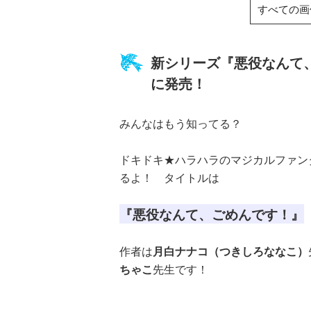
る！！（１８）
すべての画
新シリーズ『悪役なんて
に発売！
ひなたとひかり
みんなはもう知ってる？
（９）
ドキドキ★ハラハラのマジカルファン
るよ！ タイトルは
『悪役なんて、ごめんです！』
作者は
月白ナナコ（つきしろななこ）
ちゃこ
先生です！