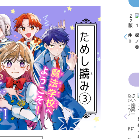
怪盗クイーンはサー
探偵チームＫＺ事件
探偵チームＫＺ事件
探偵
事件
カスがお好き ゲー
ノート １～１０巻
ノート ２１～３０
ノー
く死
ムブック
合本版
巻合本版
巻合
青い鳥文庫版 獣の
黒魔女さんと恋の魔
黒魔
奏者１～８ 全８巻
魔女
法 ６年１組 黒魔
生！
合本版
いきなりお姫さまに
１
女さんが通る！！
イト
なっちゃいまし
が通
（１７）
巻