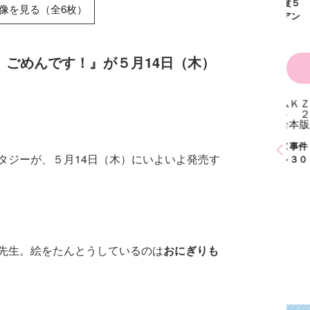
た！？ ～溺愛度５
像を見る（全6枚）
００％の異世界アン
ソロジー～
、ごめんです！』が５月14日（木）
かわいく（なく）て
ごめん お悩み相談
ＢＯＯＫ
探偵チームＫＺ事件
探偵チームＫＺ事件
探偵
タジーが、５月14日（木）にいよいよ発売す
ノート １～１０巻
ノート ２１～３０
ノー
合本版
巻合本版
巻合
先生。絵をたんとうしているのは
おにぎりも