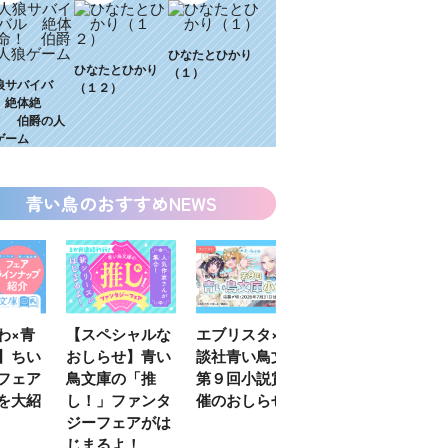
ひなたとひかり
ひなたとひかり
（１）
狼サバイバ
（１２）
 絶体絶
！ 伯爵の人
ゲーム
青い鳥のおすすめNEWS
わ×青
【スペシャルな
エブリスタ×講
【速報】『黒魔
】ちい
おしらせ】青い
談社青い鳥文庫
女さんが通
フェア
鳥文庫の「推
第９回小説賞開
る‼』ついにコ
を大紹
し！」ファンタ
催のおしらせ
ミカライズ！
ジーフェアがは
じまるよ！