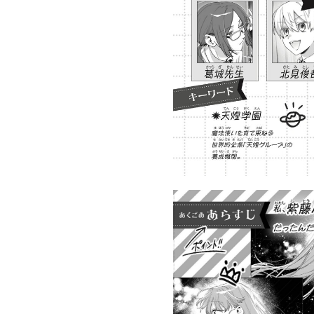
族館
悪役なんて、ご
トモダチデスゲ
世にもふしぎな
めんです！
ーム 昨日の友
ＳＣＰガチャ！
（１）
は今日の敵
（１） かわい
い猫にご用心