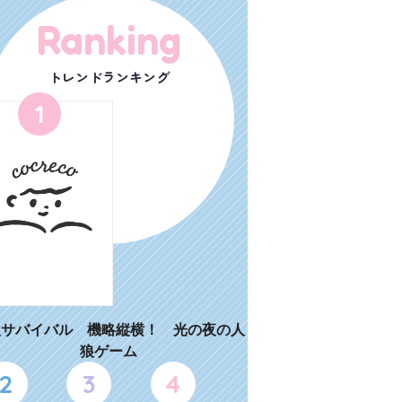
Ranking
トレンドランキング
1
狼サバイバル 機略縦横！ 光の夜の人
狼ゲーム
2
3
4