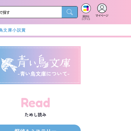
マイページ
講談社
コクリコ
鳥文庫小説賞
-青い鳥文庫について-
Read
ためし読み