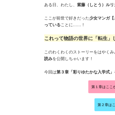
ある日、わたし、
紫藤（しとう）ルリ
ここが前世で好きだった
少女マンガ【
っている
ことに……！
これって物語の世界に「転生」し
このわくわくのストーリーをはやくみ
読み
を公開しちゃいます！
今回は
第３章「彩りゆたかな入学式」
第１章はここ
第２章はこ