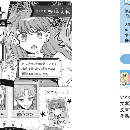
人
ル
命
狼
KZ高校生編、つ
ゴールデンウィ
今月の壁紙ダウ
【ちいか
いに始動！ 限
ークにいっき読
ンロード
い鳥文庫
定特典＆ヒミツ
み！ 青い鳥文
あお文庫
の参加企画も!?
庫の名作「電子
対象作品
合本版」おすす
介！
め