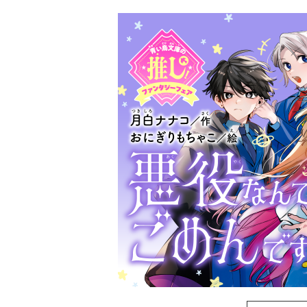
探偵チームＫＺ
ノート つぶや
霊は知っている
黒魔女さんは白
さん！？ ６年
組 黒魔女さん