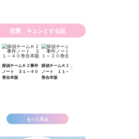
恋愛、キュンとする話
ひなたとひかり
チームＫＺ事件
探偵チームＫＺ事件
２）
ト ３１～４０
ノート １１～２０
本版
巻合本版
いきなりお姫さまに
なっちゃいまし
た！？ ～溺愛度５
００％の異世界アン
ソロジー～
もっと見る