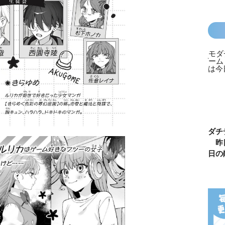
カラフルピーチ
長浜高校水族館
悪役なんて、ご
トモダチ
はちゃめちゃ事
部！
めんです！
ーム 昨
件簿
（１）
は今日の