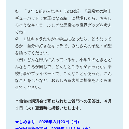
① 「６年１組の人気キャラのお話」「黒魔女の騎士
ギューバッド：女王になる編」に登場したら、おもし
ろそうなキャラ、ふしぎな黒魔法や魔界グッズを考え
てね！
② １組キャラたちが中学生になったら、どうなって
るか、自分の好きなキャラで、みなさんの予想・願望
を語ってください。
（例）どんな部活に入っているか、小学生のときとど
んなところが同じで、どんなところが変わったか。学
校行事やプライベートで、こんなことがあった、こん
なことをしたなど、おもしろ＆大胆に想像をふくらま
せてください。
＊仙台の講演会で寄せられたご質問への回答は、４月
１日（火）更新時に掲載いたします。
★しめきり 2025年３月23日（日）
★次回更新予定日 2025年４月１日（火）