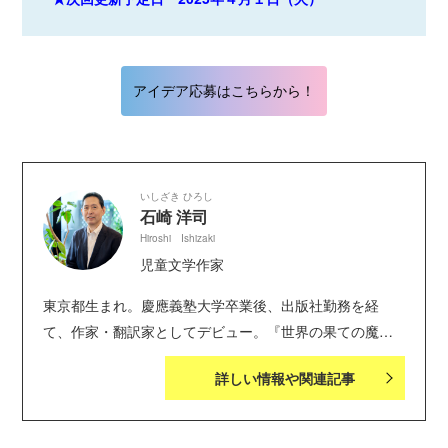
アイデア応募はこちらから！
いしざき ひろし
石崎 洋司
Hiroshi Ishizaki
児童文学作家
東京都生まれ。慶應義塾大学卒業後、出版社勤務を経
て、作家・翻訳家としてデビュー。『世界の果ての魔女
学校』（講談社）で第50回野間児童文芸賞、第37回日本
詳しい情報や関連記事
児童文芸家協会賞を受賞。「黒魔女さんが通る!!」シリー
ズ（講談社青い鳥文庫）など多数の人気作品を手がけ
る。伝記には『杉原千畝 命のビザ』、『福沢諭吉 自由を