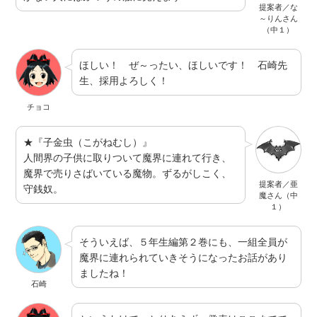
提案者／な
～りんさん
（中１）
ほしい！ ぜ～ったい、ほしいです！ 石崎先
生、採用よろしく！
チョコ
★『子金虫（こがねむし）』
人間界の子供に取りついて魔界に連れて行き、
魔界で売りさばいている魔物。ずるがしこく、
提案者／亜
守銭奴。
魔さん（中
１）
そういえば、５年生編第２巻にも、一組全員が
魔界に連れられていきそうになったお話があり
ましたね！
石崎