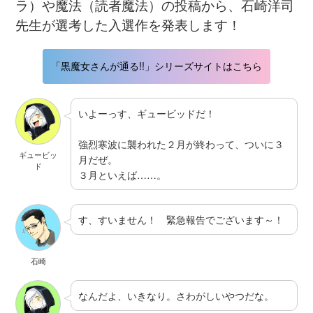
ラ）や魔法（読者魔法）の投稿から、石崎洋司
先生が選考した入選作を発表します！
「黒魔女さんが通る!!」シリーズサイトはこちら
いよーっす、ギュービッドだ！
強烈寒波に襲われた２月が終わって、ついに３
ギュービッ
月だぜ。
ド
３月といえば……。
す、すいません！ 緊急報告でございます～！
石崎
なんだよ、いきなり。さわがしいやつだな。