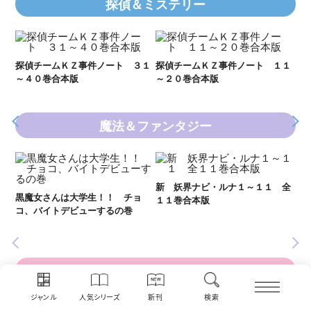
探偵＆ミステリー
Ｋ
数
２１
探偵チームＫＺ事件ノート ３１
探偵チームＫＺ事件ノート １１
～４０巻合本版
～２０巻合本版
魔法＆ファンタジー
妖
全
新 妖界ナビ・ルナ１～１１ 全
黒魔女さんは大学生！！ チョ
１１巻合本版
いま
コ、バイトデビューするの巻
の異
恋愛、キュンとする話
ジャンル
人気シリーズ
新刊
検索
い