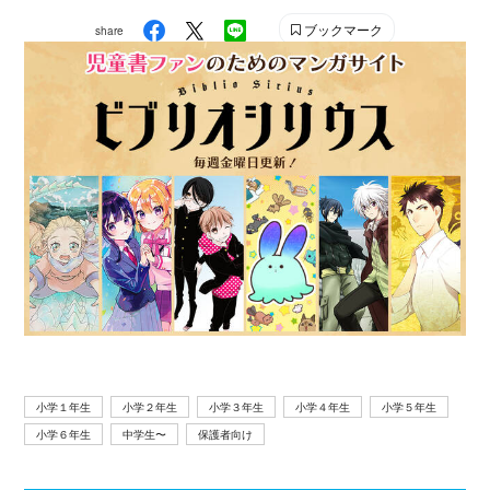
創る』（講談社火の鳥伝記文庫）などがある。
ブックマーク
share
小学１年生
小学２年生
小学３年生
小学４年生
小学５年生
小学６年生
中学生〜
保護者向け