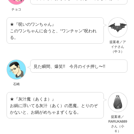
チョコ
★『呪いのワンちゃん』
このワンちゃんに会うと、“ワンチャン”呪われ
る。
提案者／ア
イナさん
（中３）
見た瞬間、爆笑!! 今月のイチ押し〜!!
石崎
★『灰汁魔（あくま）』
お鍋に浮いてる灰汁（あく）の悪魔。とりのぞ
かないと、お鍋がめちゃまずくなる。
提案者／
RARUKA889
さん（小
６）