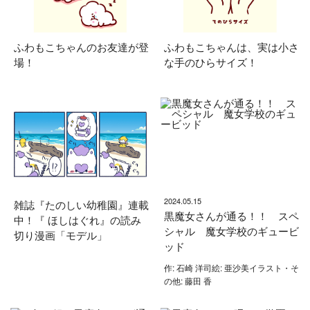
ふわもこちゃんのお友達が登
ふわもこちゃんは、実は小さ
場！
な手のひらサイズ！
2024.05.15
雑誌『たのしい幼稚園』連載
黒魔女さんが通る！！ スペ
中！『 ほしはぐれ』の読み
シャル 魔女学校のギュービ
切り漫画「モデル」
ッド
作: 石崎 洋司絵: 亜沙美イラスト・そ
の他: 藤田 香