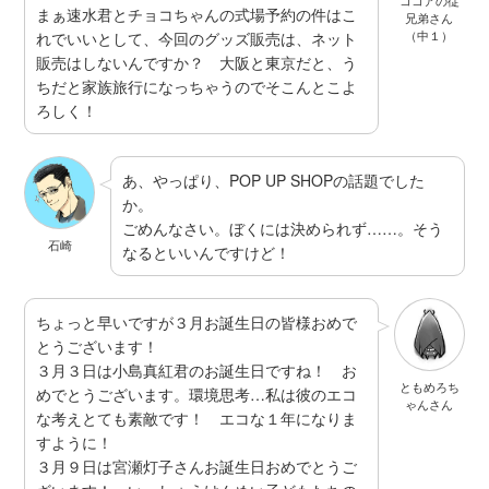
ココアの従
まぁ速水君とチョコちゃんの式場予約の件はこ
兄弟さん
（中１）
れでいいとして、今回のグッズ販売は、ネット
販売はしないんですか？ 大阪と東京だと、う
ちだと家族旅行になっちゃうのでそこんとこよ
ろしく！
あ、やっぱり、POP UP SHOPの話題でした
か。
ごめんなさい。ぼくには決められず……。そう
石崎
なるといいんですけど！
ちょっと早いですが３月お誕生日の皆様おめで
とうございます！
３月３日は小島真紅君のお誕生日ですね！ お
ともめろち
めでとうございます。環境思考…私は彼のエコ
ゃんさん
な考えとても素敵です！ エコな１年になりま
すように！
３月９日は宮瀬灯子さんお誕生日おめでとうご