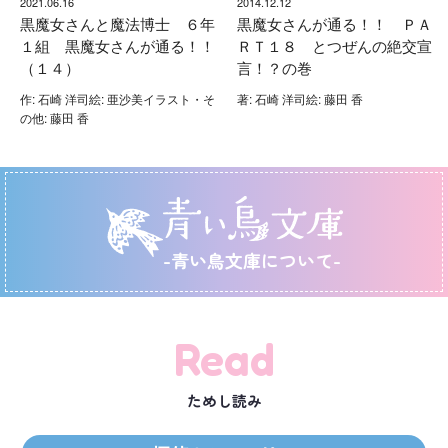
2021.06.16
2014.12.12
黒魔女さんと魔法博士 ６年
黒魔女さんが通る！！ ＰＡ
１組 黒魔女さんが通る！！
ＲＴ１８ とつぜんの絶交宣
（１４）
言！？の巻
作: 石崎 洋司絵: 亜沙美イラスト・そ
著: 石崎 洋司絵: 藤田 香
の他: 藤田 香
-青い鳥文庫について-
Read
ためし読み