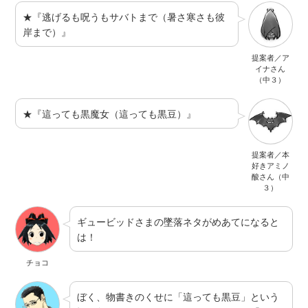
★『逃げるも呪うもサバトまで（暑さ寒さも彼
岸まで）』
提案者／ア
イナさん
（中３）
★『這っても黒魔女（這っても黒豆）』
提案者／本
好きアミノ
酸さん（中
３）
ギュービッドさまの墜落ネタがめあてになると
は！
チョコ
ぼく、物書きのくせに「這っても黒豆」という