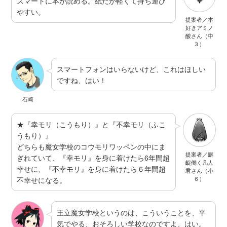
スマートに本が読める。紙だが軽くて持ち運び
やすい。
提案者／本
好きアミノ
酸さん（中
３）
スマートフォンはいらないけど、これはほしい
ですね、はい！
石崎
★『幸モリ（こうもり）』と『不幸モリ（ふこ
うもり）』
どちらも魔女学校のコウモリワッペンの中にま
提案者／齷
ぎれていて、『幸モリ』を身に着けたら6年間超
齪働く凡人
幸せに、『不幸モリ』を身に着けたら６年間超
君さん（小
６）
不幸せになる。
王立魔女学校というのは、こういうことを、平
気でやる、おそろしい学校なのですよ、はい。