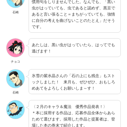
慣用句をしりませんでした。なんでも、「黒い
虫がはっていても、虫であると認めず、黒豆で
石崎
あると言い張ること＝まちがっていても、強情
に自分の考えを曲げないことのたとえ」だそう
です。
あたしは、黒い虫がはっていたら、はってでも
逃げます！
チョコ
氷雪の紫水晶さんの「石の上にも残念」もスト
ックしました！ 来月も、ぜひぜひ、おもしろ
めあてをよろしくお願いしま～す！
石崎
〈２月のキャラ＆魔法 優秀作品発表！〉
＊本に採用する作品は、応募作品全体からあら
ためて選びます。採用した作品と提案者は、登
場した本の巻末で紹介します。