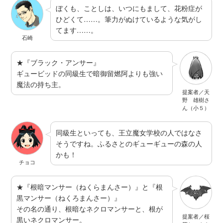
ぼくも、ことしは、いつにもまして、花粉症が
ひどくて……。筆力がぬけているような気がし
てます……。
石崎
★『ブラック・アンサー』
ギュービッドの同級生で暗御留燃阿よりも強い
魔法の持ち主。
提案者／天
野 雄樹さ
ん（小５）
同級生といっても、王立魔女学校の人ではなさ
そうですね。ふるさとのギューギューの森の人
かも！
チョコ
★『根暗マンサー（ねくらまんさー）』と『根
黒マンサー（ねくろまんさー）』
その名の通り、根暗なネクロマンサーと、根が
提案者／桜
黒いネクロマンサー。