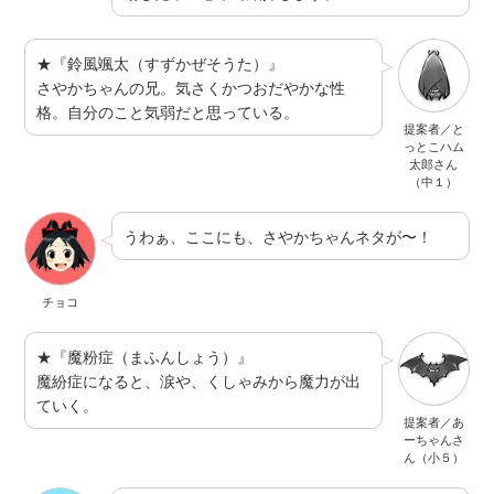
★『鈴風颯太（すずかぜそうた）』
さやかちゃんの兄。気さくかつおだやかな性
格。自分のこと気弱だと思っている。
提案者／と
っとこハム
太郎さん
（中１）
うわぁ、ここにも、さやかちゃんネタが〜！
チョコ
★『魔粉症（まふんしょう）』
魔紛症になると、涙や、くしゃみから魔力が出
ていく。
提案者／あ
ーちゃんさ
ん（小５）