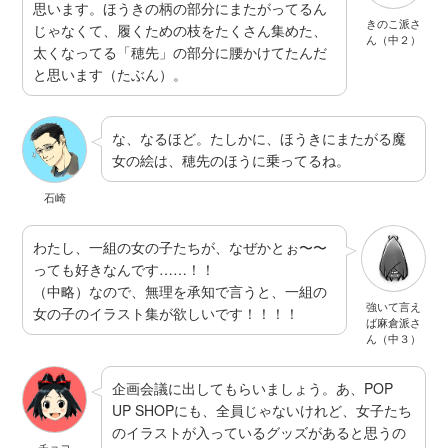
思います。ほうきの柄の部分にまたがってるん
きのこ派さ
じゃなくて、履くための枝をたくさん集めた、
ん（中２）
太くなってる「穂先」の部分に腰かけてたんだ
と思います（たぶん）。
な、なるほど。たしかに、ほうきにまたがる魔
女の絵は、穂先のほうに乗ってるね。
石崎
わたし、一組の女の子たちが、なぜかとぉ〜〜
っても好きなんです……！！
（中略）なので、無理を承知で言うと、一組の
強いて言え
女の子のイラスト集が欲しいです！！！！
ば麻倉派さ
ん（中３）
企画会議に出してもらいましょう。あ、POP
UP SHOPにも、全員じゃないけれど、女子たち
のイラストが入っているグッズがあると思うの
チョコ