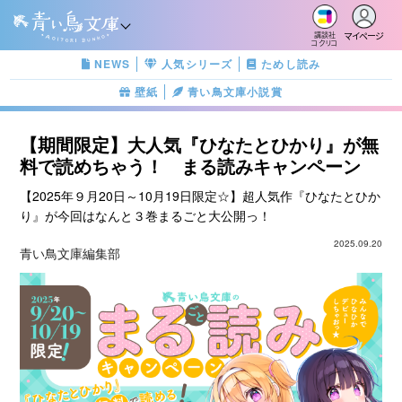
マイページ
講談社
コクリコ
NEWS
人気シリーズ
ためし読み
壁紙
青い鳥文庫小説賞
【期間限定】大人気『ひなたとひかり』が無
料で読めちゃう！ まる読みキャンペーン
【2025年９月20日～10月19日限定☆】超人気作『ひなたとひか
り』が今回はなんと３巻まるごと大公開っ！
2025.09.20
青い鳥文庫編集部