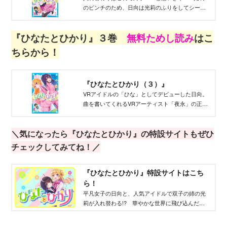
のピンチのため、日向は光莉のふりをしてシーク
レットイベントに出ることに。
『ひなたとひかり』３巻
無料ためし読
み
はこ
ちらから！
『ひなたとひかり（３）』
VRアイドルの「ひな」としてデビューした日向。
曲を書いてくれるVRアーティスト「夜永」の正体
がまさかのあの人で……!?
＼気になったら『ひなたとひかり』の特設サイトもぜひ
チェックしてみてね！／
『ひなたとひかり』特設サイトはこち
ら！
平凡女子の日向と、人気アイドルで双子の姉の光
莉が入れ替わる!? 華やかな世界に飛び込んだ日
向は、推しと出会って――。自分を好きになるこ
との大切さを教えてくれる物語。