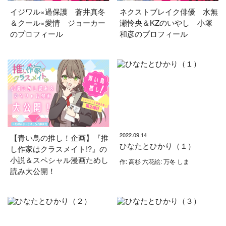
イジワル×過保護 蒼井真冬
ネクストブレイク俳優 水無
＆クール×愛情 ジョーカー
瀬怜央＆KZのいやし 小塚
のプロフィール
和彦のプロフィール
2022.09.14
【青い鳥の推し！企画】『推
ひなたとひかり（１）
し作家はクラスメイト!?』の
小説＆スペシャル漫画ためし
作: 高杉 六花絵: 万冬 しま
読み大公開！