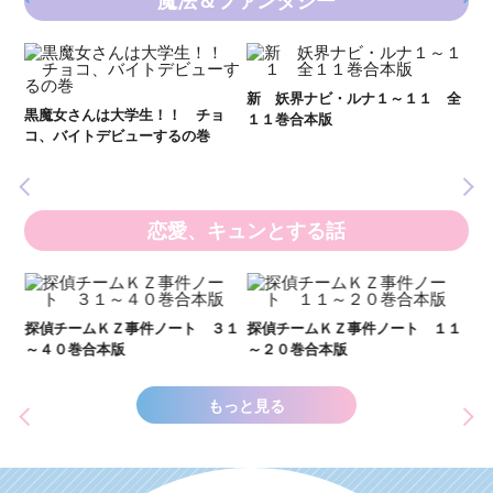
魔法＆ファンタジー
妖
全
新 妖界ナビ・ルナ１～１１ 全
黒魔女さんは大学生！！ チョ
１１巻合本版
いま
コ、バイトデビューするの巻
の異
恋愛、キュンとする話
い
し
２１
探偵チームＫＺ事件ノート ３１
探偵チームＫＺ事件ノート １１
世
～４０巻合本版
～２０巻合本版
もっと見る