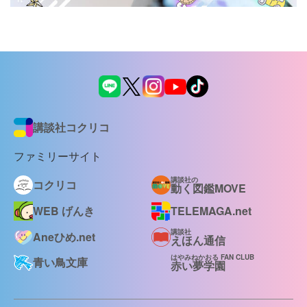
講談社コクリコ
ファミリーサイト
講談社の
コクリコ
動く図鑑MOVE
WEB げんき
TELEMAGA.net
講談社
Aneひめ.net
えほん通信
はやみねかおる FAN CLUB
青い鳥文庫
赤い夢学園