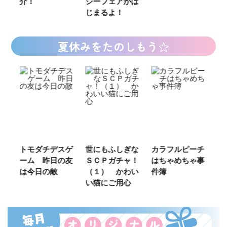
介！
ジーフェアがは
じまるよ！
夏休みをたのしもう☆
ご
トモダチデスゲ
世にもふしぎな
カラフルピーチ
長
ーム 昨日の友
ＳＣＰガチャ！
はちゃめちゃ事
部
は今日の敵
（１） かわい
件簿
い猫にご用心