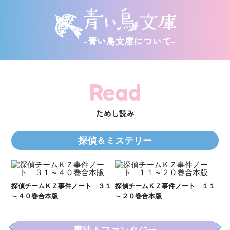
-青い鳥文庫について-
Read
ためし読み
探偵＆ミステリー
Ｋ
数
２１
探偵チームＫＺ事件ノート ３１
探偵チームＫＺ事件ノート １１
～４０巻合本版
～２０巻合本版