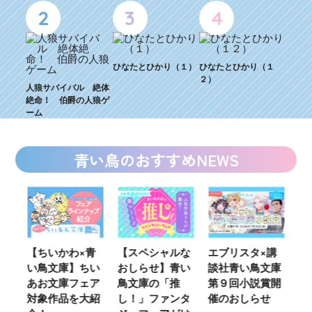
2
3
4
ひなたとひかり（１）
ひなたとひかり（１
２）
人狼サバイバル 絶体
絶命！ 伯爵の人狼ゲ
ーム
青い鳥のおすすめNEWS
ウ
【ちいかわ×青
【スペシャルな
エブリスタ×講
【
い鳥文庫】ちい
おしらせ】青い
談社青い鳥文庫
女
あお文庫フェア
鳥文庫の「推
第９回小説賞開
る
対象作品を大紹
し！」ファンタ
催のおしらせ
ミ