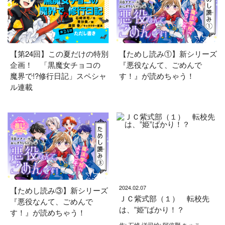
【第24回】この夏だけの特別
【ためし読み①】新シリーズ
企画！ 「黒魔女チョコの
『悪役なんて、ごめんで
魔界で!?修行日記」スペシャ
す！』が読めちゃう！
ル連載
2024.02.07
【ためし読み③】新シリーズ
ＪＣ紫式部（１） 転校先
『悪役なんて、ごめんで
は、”姫”ばかり！？
す！』が読めちゃう！
作: 石崎 洋司絵: 阿倍野 ちゃこ