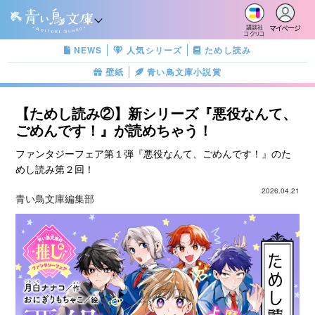
マイページ
講談社
コクリコ
NEWS
人気シリーズ
ためし読み
壁紙
青い鳥文庫小説賞
【ためし読み②】新シリーズ『悪役なんて、
ごめんです！』が読めちゃう！
ファンタジーフェア第１弾『悪役なんて、ごめんです！』のた
めし読み第２回！
2026.04.21
青い鳥文庫編集部