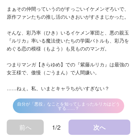
まぁその仲間っていうのがすっごいイケメンぞろいで、
原作ファンたちの推し活のいきおいがすさまじかった。
そんな、彩乃率（ひき）いるイケメン軍団と、悪の親玉
『ルリカ』率いる魔法使いたちの学園バトルも、彩乃を
めぐる恋の模様（もよう）も見もののマンガ。
つまりマンガ【きらゆめ】での『紫藤ルリカ』は最強の
女王様で、傲慢（ごうまん）で人間嫌い。
……ねぇ。私、いまとキャラちがいすぎない？
自分が「悪役」なことを知ってしまったルリカはどう
する……？
前へ
1/2
次へ