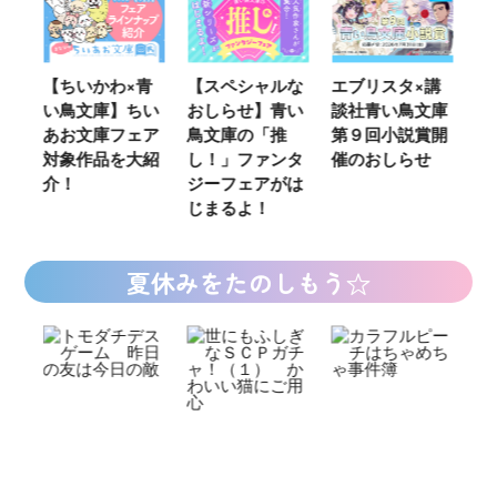
ウ
【ちいかわ×青
【スペシャルな
エブリスタ×講
【
い鳥文庫】ちい
おしらせ】青い
談社青い鳥文庫
女
あお文庫フェア
鳥文庫の「推
第９回小説賞開
る
対象作品を大紹
し！」ファンタ
催のおしらせ
ミ
介！
ジーフェアがは
じまるよ！
夏休みをたのしもう☆