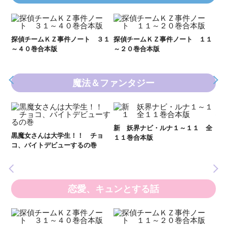
Ｋ
数
２１
探偵チームＫＺ事件ノート ３１
探偵チームＫＺ事件ノート １１
～４０巻合本版
～２０巻合本版
魔法＆ファンタジー
妖
全
新 妖界ナビ・ルナ１～１１ 全
黒魔女さんは大学生！！ チョ
１１巻合本版
いま
コ、バイトデビューするの巻
の異
恋愛、キュンとする話
い