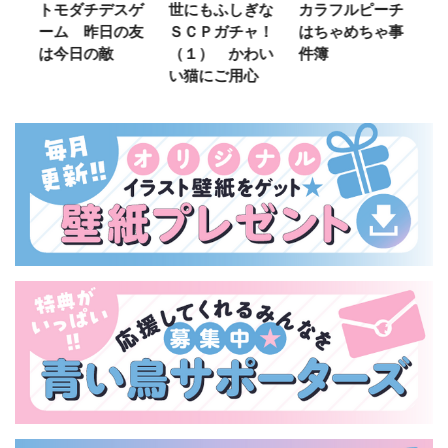
ご
トモダチデスゲ
世にもふしぎな
カラフルピーチ
長
ーム 昨日の友
ＳＣＰガチャ！
はちゃめちゃ事
部
は今日の敵
（１） かわい
件簿
い猫にご用心