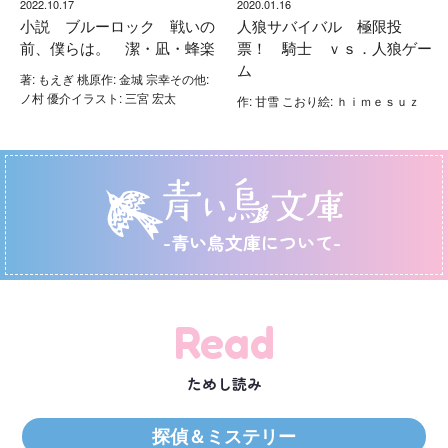
2022.10.17
2020.01.16
小説 ブルーロック 戦いの
人狼サバイバル 極限投
前、僕らは。 潔・凪・蜂楽
票！ 騎士 ｖｓ．人狼ゲー
ム
著: もえぎ 桃原作: 金城 宗幸その他:
ノ村 優介イラスト: 三宮 宏太
作: 甘雪 こおり絵: ｈｉｍｅｓｕｚ
-青い鳥文庫について-
Read
ためし読み
探偵＆ミステリー