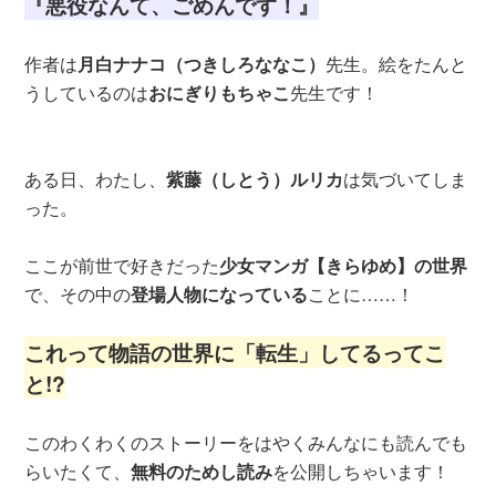
『悪役なんて、ごめんです！』
作者は
月白ナナコ（つきしろななこ）
先生。絵をたんと
うしているのは
おにぎりもちゃこ
先生です！
ある日、わたし、
紫藤（しとう）ルリカ
は気づいてしま
った。
ここが前世で好きだった
少女マンガ【きらゆめ】の世界
で、その中の
登場人物になっている
ことに……！
これって物語の世界に「転生」してるってこ
と!?
このわくわくのストーリーをはやくみんなにも読んでも
らいたくて、
無料のためし読み
を公開しちゃいます！