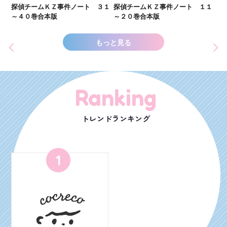
し
２１
探偵チームＫＺ事件ノート ３１
探偵チームＫＺ事件ノート １１
世
～４０巻合本版
～２０巻合本版
もっと見る
Ranking
トレンドランキング
1