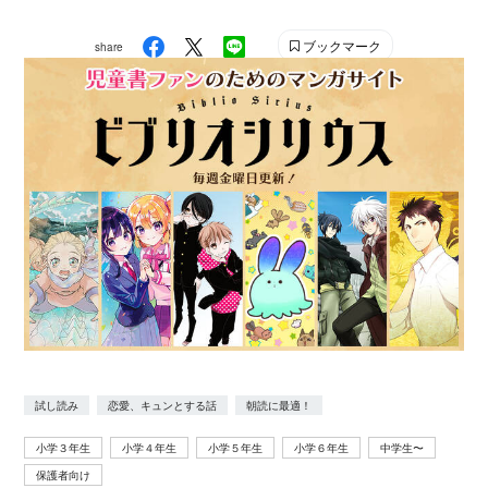
ブックマーク
share
試し読み
恋愛、キュンとする話
朝読に最適！
小学３年生
小学４年生
小学５年生
小学６年生
中学生〜
保護者向け