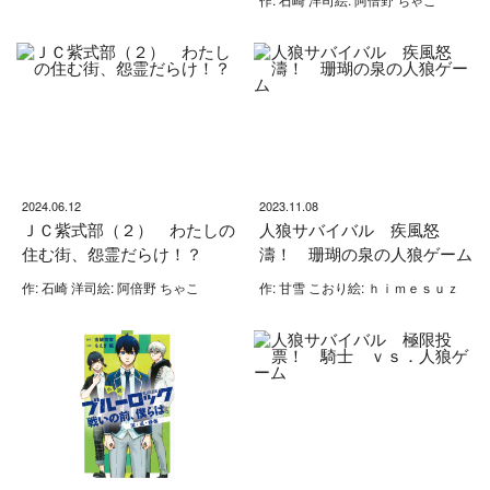
2024.06.12
2023.11.08
ＪＣ紫式部（２） わたしの
人狼サバイバル 疾風怒
住む街、怨霊だらけ！？
濤！ 珊瑚の泉の人狼ゲーム
作: 石崎 洋司絵: 阿倍野 ちゃこ
作: 甘雪 こおり絵: ｈｉｍｅｓｕｚ