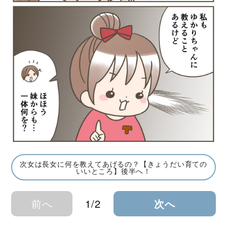
次女は長女に何を教えてあげるの？【きょうだい育ての
いいところ】後半へ！
前へ
1/2
次へ