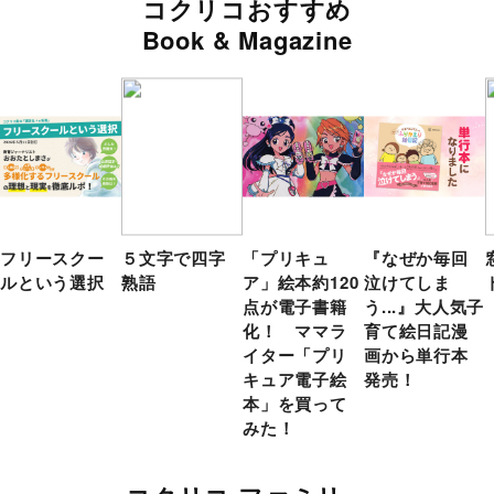
コクリコおすすめ
Book & Magazine
フリースクー
５文字で四字
「プリキュ
『なぜか毎回
ルという選択
熟語
ア」絵本約120
泣けてしま
点が電子書籍
う...』大人気子
化！ ママラ
育て絵日記漫
イター「プリ
画から単行本
キュア電子絵
発売！
本」を買って
みた！