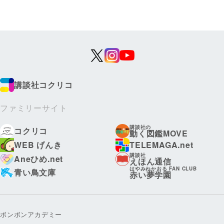
講談社コクリコ
ファミリーサイト
講談社の
コクリコ
動く図鑑MOVE
WEB げんき
TELEMAGA.net
講談社
Aneひめ.net
えほん通信
はやみねかおる FAN CLUB
青い鳥文庫
赤い夢学園
ボンボンアカデミー