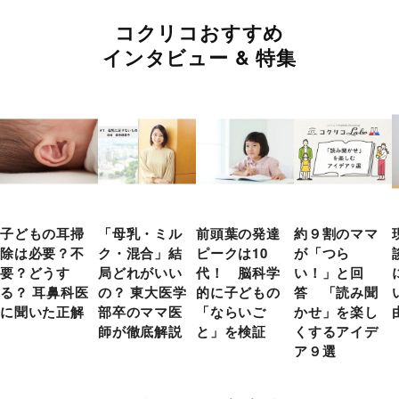
コクリコおすすめ
インタビュー & 特集
子どもの耳掃
「母乳・ミル
前頭葉の発達
約９割のママ
除は必要？不
ク・混合」結
ピークは10
が「つら
要？どうす
局どれがいい
代！ 脳科学
い！」と回
る？ 耳鼻科医
の？ 東大医学
的に子どもの
答 「読み聞
に聞いた正解
部卒のママ医
「ならいご
かせ」を楽し
師が徹底解説
と」を検証
くするアイデ
ア９選