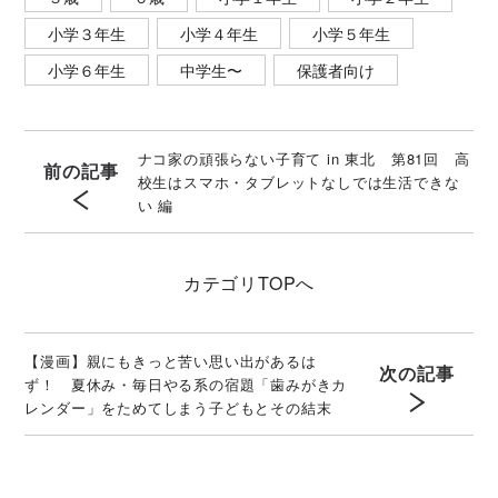
小学３年生
小学４年生
小学５年生
小学６年生
中学生〜
保護者向け
ナコ家の頑張らない子育て in 東北 第81回 高
前の記事
校生はスマホ・タブレットなしでは生活できな
い 編
カテゴリ
TOPへ
【漫画】親にもきっと苦い思い出があるは
次の記事
ず！ 夏休み・毎日やる系の宿題「歯みがきカ
レンダー」をためてしまう子どもとその結末