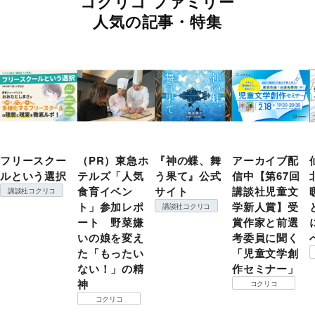
コクリコ ファミリー
人気の記事・特集
フリースクー
（PR）東急ホ
『神の蝶、舞
アーカイブ配
ルという選択
テルズ「人気
う果て』公式
信中【第67回
食育イベン
サイト
講談社児童文
講談社コクリコ
ト」参加レポ
学新人賞】受
講談社コクリコ
ート 野菜嫌
賞作家と前選
いの娘を変え
考委員に聞く
た「もったい
「児童文学創
ない！」の精
作セミナー」
神
コクリコ
コクリコ