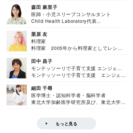
安全保障構想...
森田 麻里子
医師・小児スリープコンサルタント
Child Health Laboratory代表...
栗原 友
料理家
料理家 2005年から料理家としてレシピ
を紹介。東...
田中 昌子
モンテッソーリで子育て支援 エンジェル
モンテッソーリで子育て支援 エンジェル
ズハウス研究所所長
ズハウス研究...
細田 千尋
医学博士・認知科学者・脳科学者
東北大学加齢医学研究所及び、東北大学大
学院情報科学...
もっと見る