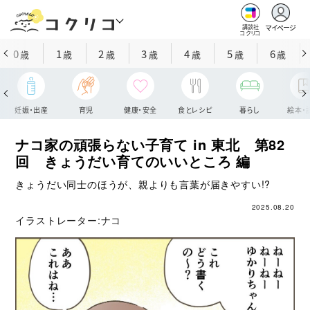
マイページ
講談社
コクリコ
0
1
2
3
4
5
6
歳
歳
歳
歳
歳
歳
歳
妊娠・出産
育児
健康・安全
食とレシピ
暮らし
絵本・
ナコ家の頑張らない子育て in 東北 第82
回 きょうだい育てのいいところ 編
きょうだい同士のほうが、親よりも言葉が届きやすい!?
2025.08.20
イラストレーター:
ナコ