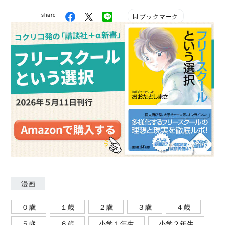
share
ブックマーク
漫画
０歳
１歳
２歳
３歳
４歳
５歳
６歳
小学１年生
小学２年生