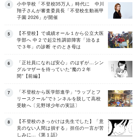
小中学校「不登校35万人」時代に 中川
翔子さんが審査委員長「不登校生動画甲
子園 2026」が開催
【不登校】で成績オール１から公立大医
学部へ 中２で起立性調節障害「治るま
で３年」の診断 そのとき母は
「正社員になれば安心」のはずが…シン
グルマザーを待っていた“魔の２年
間”【前編】
「不登校から医学部進学」“ラップとフ
リースクール”でトンネルを脱して高校
受験へ〔元野球少年の実話〕
【不登校のきっかけは先生でした】「意
見のない人間は損する」担任の一言が苦
しみに…《第１話》