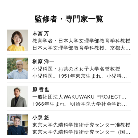
監修者・専門家一覧
末冨 芳
教育学者・日本大学文理学部教育学科教授
日本大学文理学部教育学科教授。京都大学
教育学部卒業...
榊原 洋一
小児科医・お茶の水女子大学名誉教授
小児科医。1951年東京生まれ。小児科
医。東京大学...
原 哲也
一般社団法人WAKUWAKU PROJECT
1966年生まれ、明治学院大学社会学部福
JAPAN代表・言語聴覚士・社会福祉士
祉学科卒業...
小泉 悠
東京大学先端科学技術研究センター准教授
東京大学先端科学技術研究センター（国際