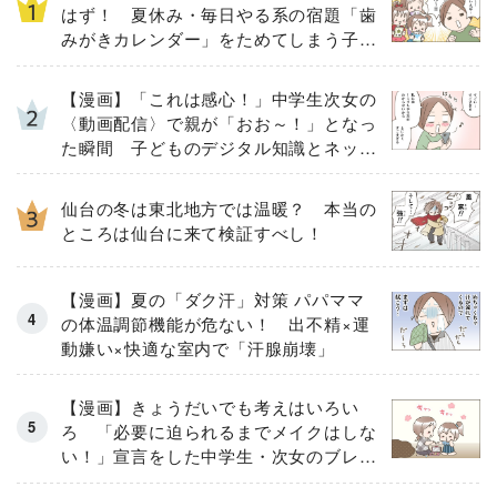
はず！ 夏休み・毎日やる系の宿題「歯
みがきカレンダー」をためてしまう子ど
もとその結末
【漫画】「これは感心！」中学生次女の
〈動画配信〉で親が「おお～！」となっ
た瞬間 子どものデジタル知識とネット
リテラシー教育の高さがスゴイ！
仙台の冬は東北地方では温暖？ 本当の
ところは仙台に来て検証すべし！
【漫画】夏の「ダク汗」対策 パパママ
の体温調節機能が危ない！ 出不精×運
動嫌い×快適な室内で「汗腺崩壊」
【漫画】きょうだいでも考えはいろい
ろ 「必要に迫られるまでメイクはしな
い！」宣言をした中学生・次女のブレな
い信念