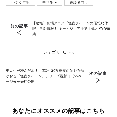
小学６年生
中学生〜
保護者向け
【速報】劇場アニメ「怪盗クイーンの優雅な休
前の記事
暇」最新情報！ キービジュアル第１弾とPVが解
禁
カテゴリ
TOPへ
東大生が読んだ本！ 累計130万部超のはやみね
次の記事
かおる「怪盗クイーン」シリーズ最新刊〔99ペ
ージ分を先行公開〕
あなたにオススメの記事はこちら