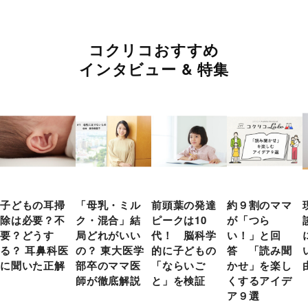
コクリコおすすめ
インタビュー & 特集
子どもの耳掃
「母乳・ミル
前頭葉の発達
約９割のママ
除は必要？不
ク・混合」結
ピークは10
が「つら
要？どうす
局どれがいい
代！ 脳科学
い！」と回
る？ 耳鼻科医
の？ 東大医学
的に子どもの
答 「読み聞
に聞いた正解
部卒のママ医
「ならいご
かせ」を楽し
師が徹底解説
と」を検証
くするアイデ
ア９選