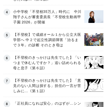
小中学校「不登校35万人」時代に 中川
翔子さんが審査委員長「不登校生動画甲
子園 2026」が開催
【不登校】で成績オール１から公立大医
学部へ 中２で起立性調節障害「治るま
で３年」の診断 そのとき母は
【不登校のきっかけは先生でした】「い
つまで休むんですか？」追い詰められる
母と息子《第６話》
【不登校のきっかけは先生でした】「意
見のない人間は損する」担任の一言が苦
しみに…《第１話》
「正社員になれば安心」のはずが…シン