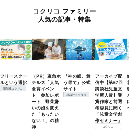
コクリコ ファミリー
人気の記事・特集
フリースクー
（PR）東急ホ
『神の蝶、舞
アーカイブ配
ルという選択
テルズ「人気
う果て』公式
信中【第67回
食育イベン
サイト
講談社児童文
講談社コクリコ
ト」参加レポ
学新人賞】受
講談社コクリコ
ート 野菜嫌
賞作家と前選
いの娘を変え
考委員に聞く
た「もったい
「児童文学創
ない！」の精
作セミナー」
神
コクリコ