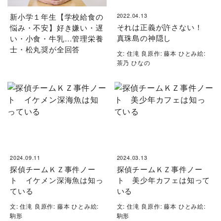
新小学１年生【学校給食の
2022.04.13
それは正義が許さない！
悩み・不安】好き嫌い・遅
真珠島の神隠し
い・小食・牛乳…管理栄養
士・松丸奨が全回答
文: 住滝 良原作: 藤本 ひとみ絵:
茶乃 ひなの
2024.09.11
2024.03.13
探偵チームＫＺ事件ノー
探偵チームＫＺ事件ノー
ト イケメン深海魚は知っ
ト 美少年カフェは知って
ている
いる
文: 住滝 良原作: 藤本 ひとみ絵:
文: 住滝 良原作: 藤本 ひとみ絵:
駒形
駒形