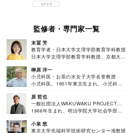
コクリコ
監修者・専門家一覧
末冨 芳
教育学者・日本大学文理学部教育学科教授
日本大学文理学部教育学科教授。京都大学
教育学部卒業...
榊原 洋一
小児科医・お茶の水女子大学名誉教授
小児科医。1951年東京生まれ。小児科
医。東京大学...
原 哲也
一般社団法人WAKUWAKU PROJECT
1966年生まれ、明治学院大学社会学部福
JAPAN代表・言語聴覚士・社会福祉士
祉学科卒業...
小泉 悠
東京大学先端科学技術研究センター准教授