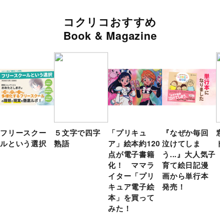
コクリコおすすめ
Book & Magazine
フリースクー
５文字で四字
「プリキュ
『なぜか毎回
ルという選択
熟語
ア」絵本約120
泣けてしま
点が電子書籍
う...』大人気子
化！ ママラ
育て絵日記漫
イター「プリ
画から単行本
キュア電子絵
発売！
本」を買って
みた！