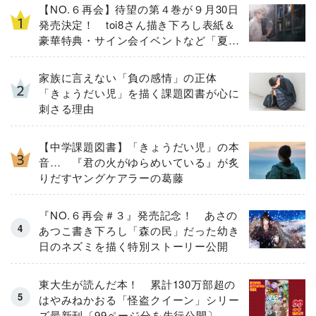
【NO.６再会】待望の第４巻が９月30日
発売決定！ toi8さん描き下ろし表紙＆
豪華特典・サイン会イベントなど「夏の
３大ニュース」を一挙解禁！
家族に言えない「負の感情」の正体
「きょうだい児」を描く課題図書が心に
刺さる理由
【中学課題図書】「きょうだい児」の本
音… 『君の火がゆらめいている』が炙
りだすヤングケアラーの葛藤
『NO.６再会＃３』発売記念！ あさの
あつこ書き下ろし「森の民」だった幼き
日のネズミを描く特別ストーリー公開
東大生が読んだ本！ 累計130万部超の
はやみねかおる「怪盗クイーン」シリー
ズ最新刊〔99ページ分を先行公開〕