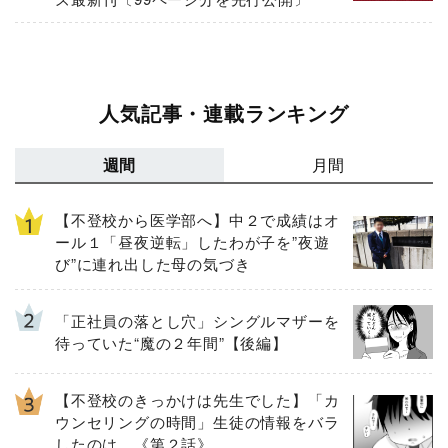
人気記事・連載ランキング
週間
月間
【不登校から医学部へ】中２で成績はオ
ール１「昼夜逆転」したわが子を”夜遊
び”に連れ出した母の気づき
「正社員の落とし穴」シングルマザーを
待っていた“魔の２年間”【後編】
【不登校のきっかけは先生でした】「カ
ウンセリングの時間」生徒の情報をバラ
したのは…《第２話》