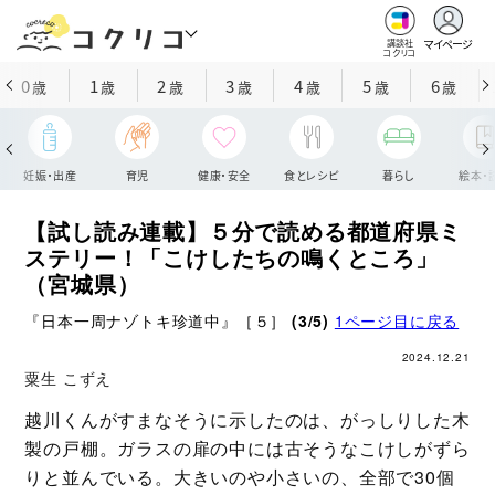
マイページ
講談社
コクリコ
0
1
2
3
4
5
6
歳
歳
歳
歳
歳
歳
歳
妊娠・出産
育児
健康・安全
食とレシピ
暮らし
絵本・
【試し読み連載】５分で読める都道府県ミ
ステリー！「こけしたちの鳴くところ」
（宮城県）
『日本一周ナゾトキ珍道中』［５］
(3/5)
1ページ目に戻る
2024.12.21
粟生 こずえ
越川くんがすまなそうに示したのは、がっしりした木
製の戸棚。ガラスの扉の中には古そうなこけしがずら
りと並んでいる。大きいのや小さいの、全部で30個