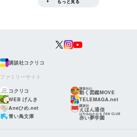
もっと見る
講談社コクリコ
ファミリーサイト
講談社の
コクリコ
動く図鑑MOVE
WEB げんき
TELEMAGA.net
講談社
Aneひめ.net
えほん通信
はやみねかおる FAN CLUB
青い鳥文庫
赤い夢学園