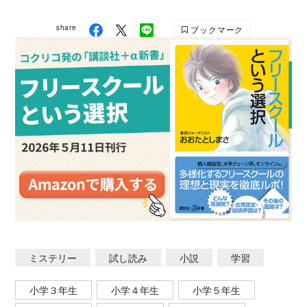
share
ブックマーク
ミステリー
試し読み
小説
学習
小学３年生
小学４年生
小学５年生