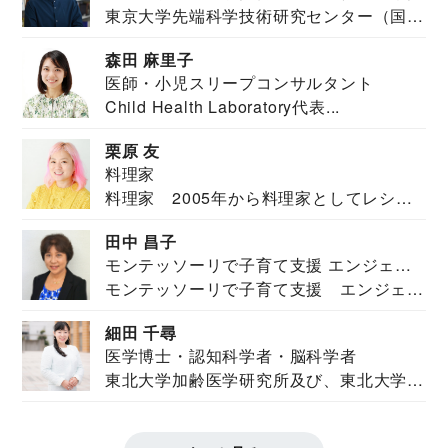
東京大学先端科学技術研究センター（国際
安全保障構想...
森田 麻里子
医師・小児スリープコンサルタント
Child Health Laboratory代表...
栗原 友
料理家
料理家 2005年から料理家としてレシピ
を紹介。東...
田中 昌子
モンテッソーリで子育て支援 エンジェル
モンテッソーリで子育て支援 エンジェル
ズハウス研究所所長
ズハウス研究...
細田 千尋
医学博士・認知科学者・脳科学者
東北大学加齢医学研究所及び、東北大学大
学院情報科学...