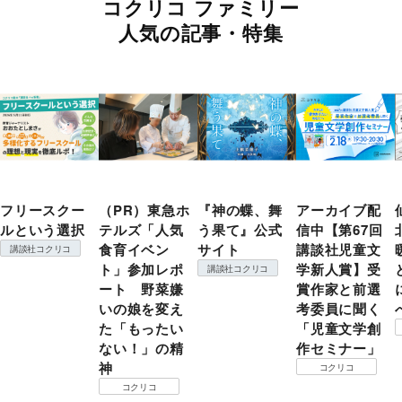
コクリコ ファミリー
人気の記事・特集
フリースクー
（PR）東急ホ
『神の蝶、舞
アーカイブ配
ルという選択
テルズ「人気
う果て』公式
信中【第67回
食育イベン
サイト
講談社児童文
講談社コクリコ
ト」参加レポ
学新人賞】受
講談社コクリコ
ート 野菜嫌
賞作家と前選
いの娘を変え
考委員に聞く
た「もったい
「児童文学創
ない！」の精
作セミナー」
神
コクリコ
コクリコ