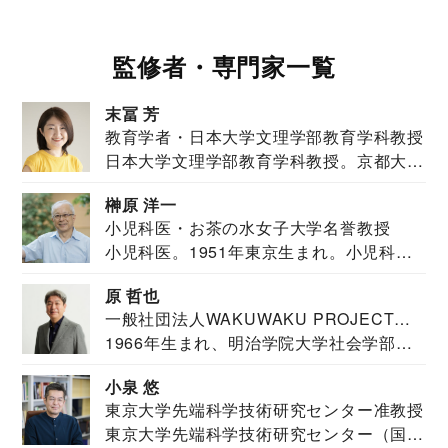
監修者・専門家一覧
末冨 芳
教育学者・日本大学文理学部教育学科教授
日本大学文理学部教育学科教授。京都大学
教育学部卒業...
榊原 洋一
小児科医・お茶の水女子大学名誉教授
小児科医。1951年東京生まれ。小児科
医。東京大学...
原 哲也
一般社団法人WAKUWAKU PROJECT
1966年生まれ、明治学院大学社会学部福
JAPAN代表・言語聴覚士・社会福祉士
祉学科卒業...
小泉 悠
東京大学先端科学技術研究センター准教授
東京大学先端科学技術研究センター（国際