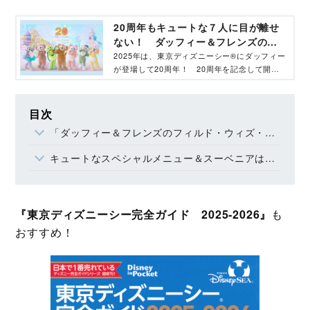
20周年もキュートな７人に目が離せ
ない！ ダッフィー＆フレンズのス
ペシャルイベントをたっぷり紹介♪‐
2025年は、東京ディズニーシー®にダッフィー
が登場して20周年！ 20周年を記念して開催
コクリコ｜講談社
されるスペシャルイベント「ダッフィー＆フレ
ンズ20周年：カラフルハピネス」の見どころ
をたっぷり紹介します♪
目次
「ダッフィー＆フレンズのフィルド・ウィズ・ジョイ！」ストーリー
キュートなスペシャルメニュー＆スーベニアは必見♡
『東京ディズニーシー完全ガイド 2025‐2026』
も
おすすめ！