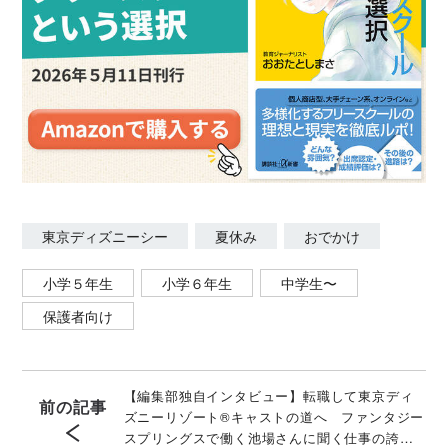
東京ディズニーシー
夏休み
おでかけ
小学５年生
小学６年生
中学生〜
保護者向け
【編集部独自インタビュー】転職して東京ディ
前の記事
ズニーリゾート®キャストの道へ ファンタジー
スプリングスで働く池場さんに聞く仕事の誇り