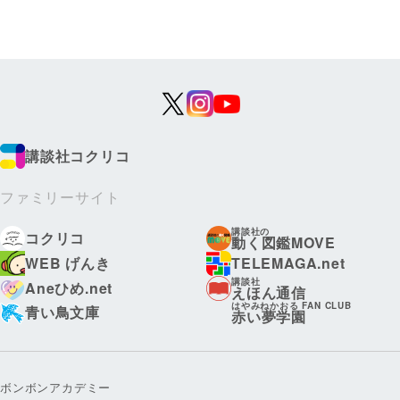
講談社コクリコ
ファミリーサイト
講談社の
コクリコ
動く図鑑MOVE
WEB げんき
TELEMAGA.net
講談社
Aneひめ.net
えほん通信
はやみねかおる FAN CLUB
青い鳥文庫
赤い夢学園
ボンボンアカデミー