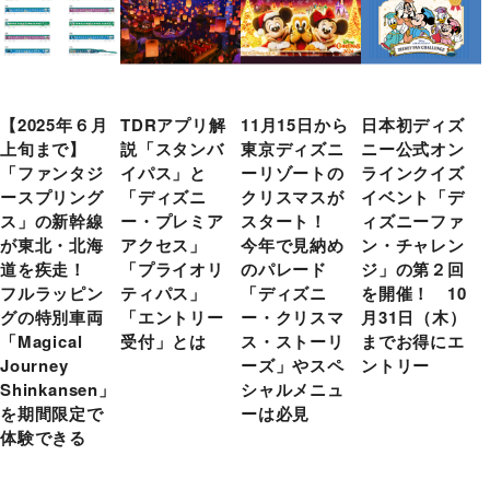
【2025年６月
TDRアプリ解
11月15日から
日本初ディズ
上旬まで】
説「スタンバ
東京ディズニ
ニー公式オン
「ファンタジ
イパス」と
ーリゾートの
ラインクイズ
ースプリング
「ディズニ
クリスマスが
イベント「デ
ス」の新幹線
ー・プレミア
スタート！
ィズニーファ
が東北・北海
アクセス」
今年で見納め
ン・チャレン
道を疾走！
「プライオリ
のパレード
ジ」の第２回
フルラッピン
ティパス」
「ディズニ
を開催！ 10
グの特別車両
「エントリー
ー・クリスマ
月31日（木）
「Magical
受付」とは
ス・ストーリ
までお得にエ
Journey
ーズ」やスペ
ントリー
Shinkansen」
シャルメニュ
を期間限定で
ーは必見
体験できる