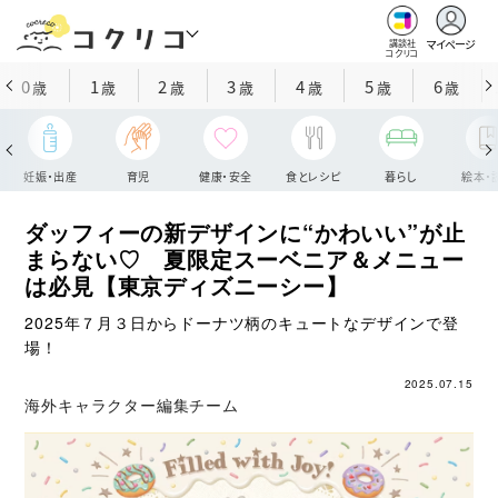
マイページ
講談社
コクリコ
0
1
2
3
4
5
6
歳
歳
歳
歳
歳
歳
歳
妊娠・出産
育児
健康・安全
食とレシピ
暮らし
絵本・
ダッフィーの新デザインに“かわいい”が止
まらない♡ 夏限定スーベニア＆メニュー
は必見【東京ディズニーシー】
2025年７月３日からドーナツ柄のキュートなデザインで登
場！
2025.07.15
海外キャラクター編集チーム