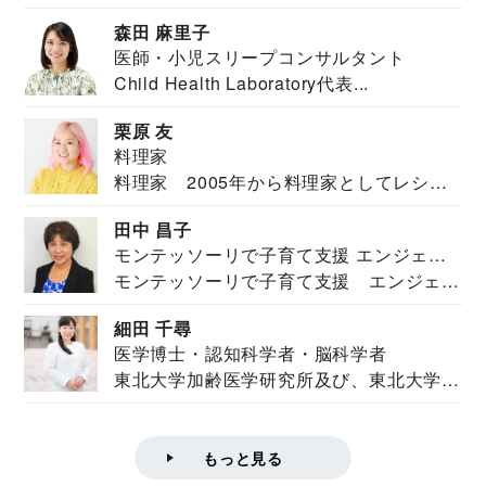
安全保障構想...
森田 麻里子
医師・小児スリープコンサルタント
Child Health Laboratory代表...
栗原 友
料理家
料理家 2005年から料理家としてレシピ
を紹介。東...
田中 昌子
モンテッソーリで子育て支援 エンジェル
モンテッソーリで子育て支援 エンジェル
ズハウス研究所所長
ズハウス研究...
細田 千尋
医学博士・認知科学者・脳科学者
東北大学加齢医学研究所及び、東北大学大
学院情報科学...
もっと見る