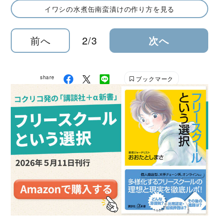
イワシの水煮缶南蛮漬けの作り方を見る
前へ
2/3
次へ
share
ブックマーク