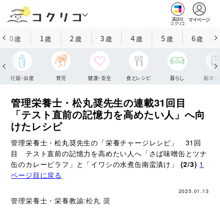
マイページ
講談社
コクリコ
0
1
2
3
4
5
6
歳
歳
歳
歳
歳
歳
歳
妊娠・出産
育児
健康・安全
食とレシピ
暮らし
絵本・
管理栄養士・松丸奨先生の連載31回目
「テスト直前の記憶力を高めたい人」へ向
けたレシピ
管理栄養士・松丸奨先生の「栄養チャージレシピ」 31回
目 テスト直前の記憶力を高めたい人へ「さば味噌缶とツナ
缶のカレーピラフ」と「イワシの水煮缶南蛮漬け」
(2/3)
1
ページ目に戻る
2025.01.13
管理栄養士・栄養教諭:
松丸 奨