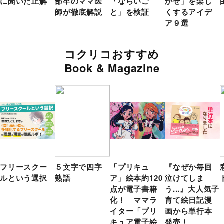
に聞いた正解
部卒のママ医
「ならいご
かせ」を楽し
師が徹底解説
と」を検証
くするアイデ
ア９選
コクリコおすすめ
Book & Magazine
フリースクー
５文字で四字
「プリキュ
『なぜか毎回
ルという選択
熟語
ア」絵本約120
泣けてしま
点が電子書籍
う...』大人気子
化！ ママラ
育て絵日記漫
イター「プリ
画から単行本
キュア電子絵
発売！