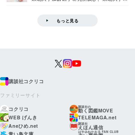
学院情報科学...
もっと見る
講談社コクリコ
ファミリーサイト
講談社の
コクリコ
動く図鑑MOVE
WEB げんき
TELEMAGA.net
講談社
Aneひめ.net
えほん通信
はやみねかおる FAN CLUB
青い鳥文庫