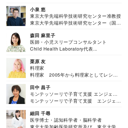
祉学科卒業...
小泉 悠
東京大学先端科学技術研究センター准教授
東京大学先端科学技術研究センター（国際
安全保障構想...
森田 麻里子
医師・小児スリープコンサルタント
Child Health Laboratory代表...
栗原 友
料理家
料理家 2005年から料理家としてレシピ
を紹介。東...
田中 昌子
モンテッソーリで子育て支援 エンジェル
モンテッソーリで子育て支援 エンジェル
ズハウス研究所所長
ズハウス研究...
細田 千尋
医学博士・認知科学者・脳科学者
東北大学加齢医学研究所及び、東北大学大