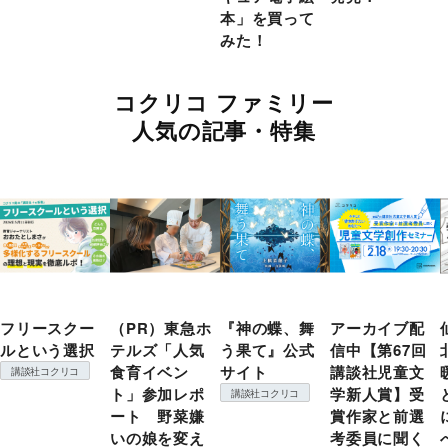
本」を買って
みた！
コクリコ ファミリー
人気の記事・特集
フリースクー
（PR）東急ホ
『神の蝶、舞
アーカイブ配
ルという選択
テルズ「人気
う果て』公式
信中【第67回
食育イベン
サイト
講談社児童文
講談社コクリコ
ト」参加レポ
学新人賞】受
講談社コクリコ
ート 野菜嫌
賞作家と前選
いの娘を変え
考委員に聞く