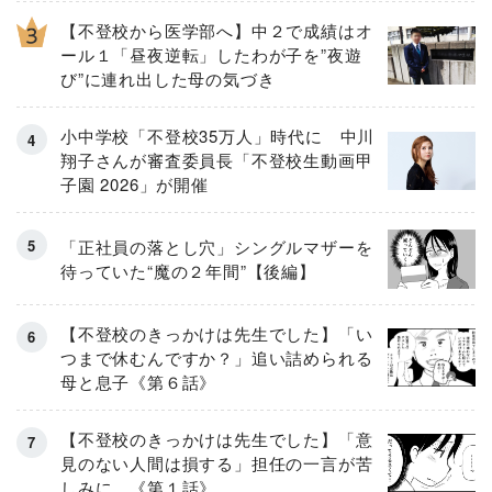
【不登校から医学部へ】中２で成績はオ
ール１「昼夜逆転」したわが子を”夜遊
び”に連れ出した母の気づき
小中学校「不登校35万人」時代に 中川
翔子さんが審査委員長「不登校生動画甲
子園 2026」が開催
「正社員の落とし穴」シングルマザーを
待っていた“魔の２年間”【後編】
【不登校のきっかけは先生でした】「い
つまで休むんですか？」追い詰められる
母と息子《第６話》
【不登校のきっかけは先生でした】「意
見のない人間は損する」担任の一言が苦
しみに…《第１話》