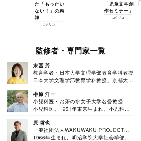
た「もったい
「児童文学創
ない！」の精
作セミナー」
神
コクリコ
コクリコ
監修者・専門家一覧
末冨 芳
教育学者・日本大学文理学部教育学科教授
日本大学文理学部教育学科教授。京都大学
教育学部卒業...
榊原 洋一
小児科医・お茶の水女子大学名誉教授
小児科医。1951年東京生まれ。小児科
医。東京大学...
原 哲也
一般社団法人WAKUWAKU PROJECT
1966年生まれ、明治学院大学社会学部福
JAPAN代表・言語聴覚士・社会福祉士