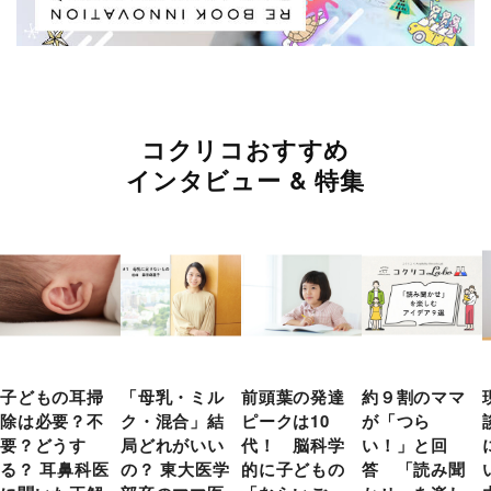
コクリコおすすめ
インタビュー & 特集
子どもの耳掃
「母乳・ミル
前頭葉の発達
約９割のママ
除は必要？不
ク・混合」結
ピークは10
が「つら
要？どうす
局どれがいい
代！ 脳科学
い！」と回
る？ 耳鼻科医
の？ 東大医学
的に子どもの
答 「読み聞