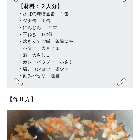
【材料：２人分】
・さばの味噌煮缶 １缶
・ツナ缶 １缶
・にんじん 1/4本
・玉ねぎ 1/2個
・炊き立てご飯 茶碗２杯
・バター 大さじ１
・酒 大さじ１
・カレーパウダー 小さじ１
・塩、コショウ 各少々
・刻みパセリ 適量
【作り方】