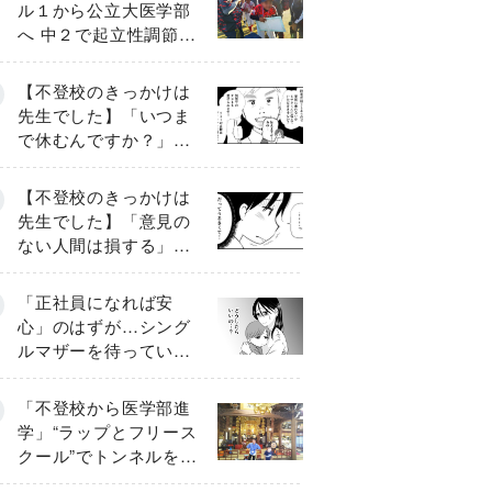
ル１から公立大医学部
へ 中２で起立性調節障
害「治るまで３年」の
診断 そのとき母は
【不登校のきっかけは
先生でした】「いつま
で休むんですか？」追
い詰められる母と息子
《第６話》
【不登校のきっかけは
先生でした】「意見の
ない人間は損する」担
任の一言が苦しみに…
《第１話》
「正社員になれば安
心」のはずが…シング
ルマザーを待ってい
た“魔の２年間”【前編】
「不登校から医学部進
学」“ラップとフリース
クール”でトンネルを脱
して高校受験へ〔元野