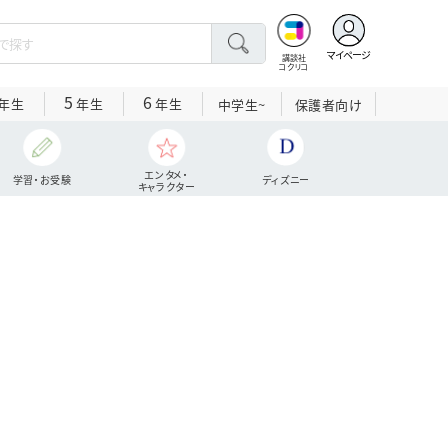
マイページ
講談社
コクリコ
5
6
年生
年生
年生
中学生~
保護者向け
エンタメ・
学習・お受験
ディズニー
キャラクター