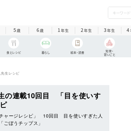
5
6
1
2
3
4
歳
歳
年生
年生
年生
知育・
食とレシピ
暮らし
絵本・読書
習いごと
丸先生レシピ
生の連載10回目 「目を使いす
ピ
チャージレシピ」 10回目 目を使いすぎた人
「ごぼうチップス」