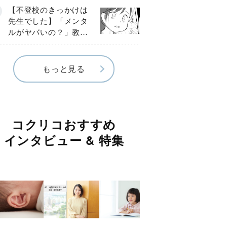
球少年の実話〕
【不登校のきっかけは
先生でした】「メンタ
ルがヤバいの？」教室
で始まった悪ふざけ
《第３話》
もっと見る
コクリコおすすめ
インタビュー & 特集