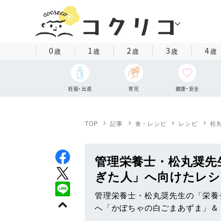
0
1
2
3
4
歳
歳
歳
歳
歳
妊娠・出産
育児
健康・安全
TOP
記事
食・レシピ
レシピ
松
管理栄養士・松丸奨先
ぎた人」へ向けたレシ
管理栄養士・松丸奨先生の「栄養
へ「かぼちゃの白ごまあずま」＆