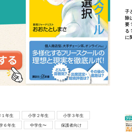
子
除
要
る
に
学１年生
小学２年生
小学３年生
学６年生
中学生〜
保護者向け