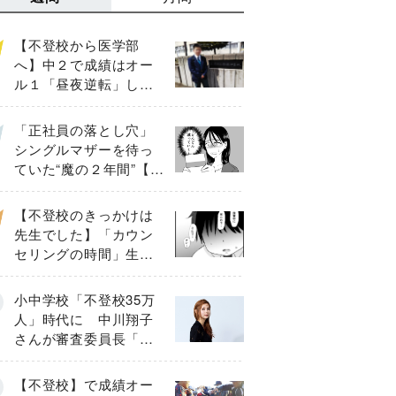
【不登校から医学部
へ】中２で成績はオー
ル１「昼夜逆転」した
わが子を”夜遊び”に連れ
出した母の気づき
「正社員の落とし穴」
シングルマザーを待っ
ていた“魔の２年間”【後
編】
【不登校のきっかけは
先生でした】「カウン
セリングの時間」生徒
の情報をバラしたの
は…《第２話》
小中学校「不登校35万
人」時代に 中川翔子
さんが審査委員長「不
登校生動画甲子園
2026」が開催
【不登校】で成績オー