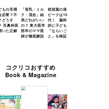
どもの耳掃
「母乳・ミル
前頭葉の発達
約９割のママ
現役
は必要？不
ク・混合」結
ピークは10
が「つら
談員
？どうす
局どれがいい
代！ 脳科学
い！」と回
に偏
？ 耳鼻科医
の？ 東大医学
的に子どもの
答 「読み聞
い」
聞いた正解
部卒のママ医
「ならいご
かせ」を楽し
由
師が徹底解説
と」を検証
くするアイデ
ア９選
コクリコおすすめ
Book & Magazine