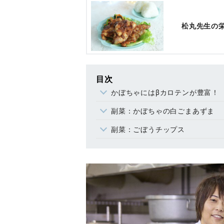
松丸先生の
目次
かぼちゃにはβカロテンが豊富！
副菜：かぼちゃの白ごまあずま
副菜：ごぼうチップス