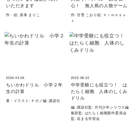
いただきます
心！ 無人島の人狼ゲーム
作・絵: 真珠 まりこ
作: 甘雪 こおり絵: ｈｉｍｅｓｕ
ｚ
2024.03.06
2022.08.22
ちいかわドリル 小学２年
中学受験にも役立つ！ は
生の計算
たらく細胞 人体のしくみ
ドリル
著・イラスト: ナガノ編: 講談社
編: 講談社監: 月刊少年シリウス編
集部監: はたらく細胞製作委員会
監: 花まる学習会