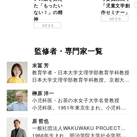
た「もったい
「児童文学創
ない！」の精
作セミナー」
神
コクリコ
コクリコ
監修者・専門家一覧
末冨 芳
教育学者・日本大学文理学部教育学科教授
日本大学文理学部教育学科教授。京都大学
教育学部卒業...
榊原 洋一
小児科医・お茶の水女子大学名誉教授
小児科医。1951年東京生まれ。小児科
医。東京大学...
原 哲也
一般社団法人WAKUWAKU PROJECT
1966年生まれ、明治学院大学社会学部福
JAPAN代表・言語聴覚士・社会福祉士