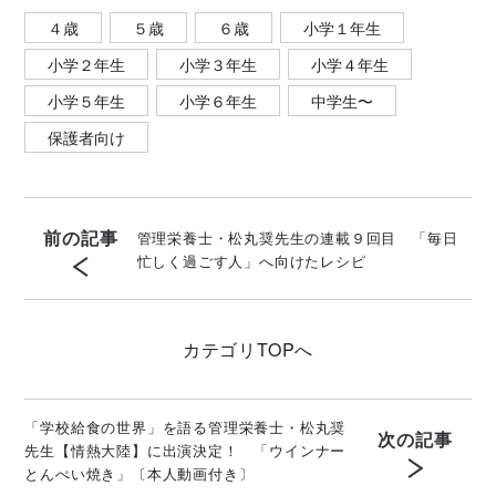
４歳
５歳
６歳
小学１年生
小学２年生
小学３年生
小学４年生
小学５年生
小学６年生
中学生〜
保護者向け
前の記事
管理栄養士・松丸奨先生の連載９回目 「毎日
忙しく過ごす人」へ向けたレシピ
カテゴリ
TOPへ
「学校給食の世界」を語る管理栄養士・松丸奨
次の記事
先生【情熱大陸】に出演決定！ 「ウインナー
とんぺい焼き」〔本人動画付き〕