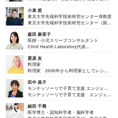
祉学科卒業...
小泉 悠
東京大学先端科学技術研究センター准教授
東京大学先端科学技術研究センター（国際
安全保障構想...
森田 麻里子
医師・小児スリープコンサルタント
Child Health Laboratory代表...
栗原 友
料理家
料理家 2005年から料理家としてレシピ
を紹介。東...
田中 昌子
モンテッソーリで子育て支援 エンジェル
モンテッソーリで子育て支援 エンジェル
ズハウス研究所所長
ズハウス研究...
細田 千尋
医学博士・認知科学者・脳科学者