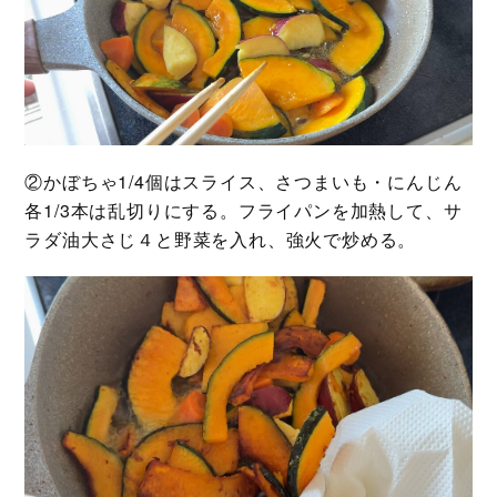
②かぼちゃ1/4個はスライス、さつまいも・にんじん
各1/3本は乱切りにする。フライパンを加熱して、サ
ラダ油大さじ４と野菜を入れ、強火で炒める。