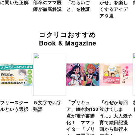
に聞いた正解
部卒のママ医
「ならいご
かせ」を楽し
師が徹底解説
と」を検証
くするアイデ
ア９選
コクリコおすすめ
Book & Magazine
フリースクー
５文字で四字
「プリキュ
『なぜか毎回
ルという選択
熟語
ア」絵本約120
泣けてしま
点が電子書籍
う...』大人気子
化！ ママラ
育て絵日記漫
イター「プリ
画から単行本