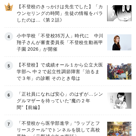
【不登校のきっかけは先生でした】「カ
ウンセリングの時間」生徒の情報をバラ
したのは…《第２話》
小中学校「不登校35万人」時代に 中川
翔子さんが審査委員長「不登校生動画甲
子園 2026」が開催
【不登校】で成績オール１から公立大医
学部へ 中２で起立性調節障害「治るま
で３年」の診断 そのとき母は
「正社員になれば安心」のはずが…シン
グルマザーを待っていた“魔の２年
間”【前編】
「不登校から医学部進学」“ラップとフ
リースクール”でトンネルを脱して高校