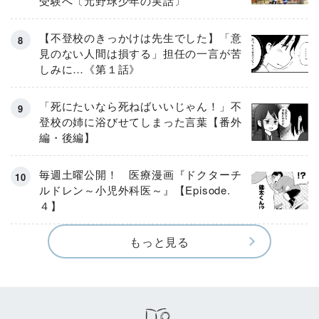
受験へ〔元野球少年の実話〕
【不登校のきっかけは先生でした】「意
見のない人間は損する」担任の一言が苦
しみに…《第１話》
「死にたいなら死ねばいいじゃん！」不
登校の姉に浴びせてしまった言葉【番外
編・後編】
毎週土曜公開！ 医療漫画『ドクターチ
ルドレン～小児外科医～』【Episode.
４】
もっと見る