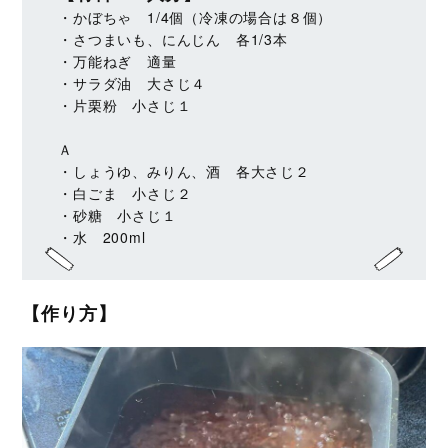
・かぼちゃ 1/4個（冷凍の場合は８個）
・さつまいも、にんじん 各1/3本
・万能ねぎ 適量
・サラダ油 大さじ４
・片栗粉 小さじ１
Ａ
・しょうゆ、みりん、酒 各大さじ２
・白ごま 小さじ２
・砂糖 小さじ１
・水 200ml
【作り方】