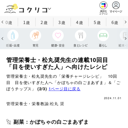
マイページ
講談社
コクリコ
0
1
2
3
4
5
6
歳
歳
歳
歳
歳
歳
歳
妊娠・出産
育児
健康・安全
食とレシピ
暮らし
絵本・
管理栄養士・松丸奨先生の連載10回目
「目を使いすぎた人」へ向けたレシピ
管理栄養士・松丸奨先生の「栄養チャージレシピ」 10回
目 目を使いすぎた人へ「かぼちゃの白ごまあずま」＆「ご
ぼうチップス」
(2/3)
1ページ目に戻る
2024.11.01
管理栄養士・栄養教諭:
松丸 奨
副菜：かぼちゃの白ごまあずま