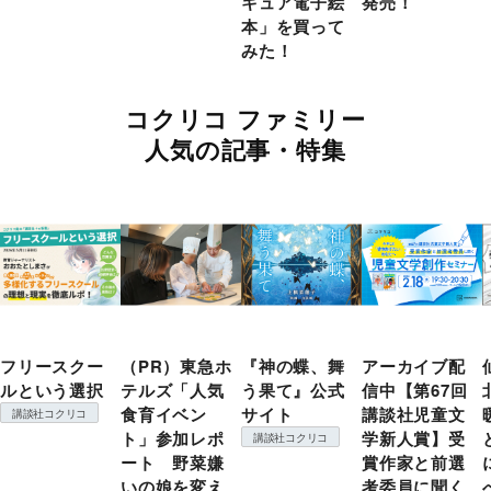
キュア電子絵
発売！
本」を買って
みた！
コクリコ ファミリー
人気の記事・特集
フリースクー
（PR）東急ホ
『神の蝶、舞
アーカイブ配
ルという選択
テルズ「人気
う果て』公式
信中【第67回
食育イベン
サイト
講談社児童文
講談社コクリコ
ト」参加レポ
学新人賞】受
講談社コクリコ
ート 野菜嫌
賞作家と前選
いの娘を変え
考委員に聞く