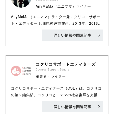
AnyMaMa（エニママ）ライター
AnyMaMa（エニママ）ライター兼コクリコ・サポー
ト・エディター 兵庫県神戸市在住。2013年、2016年
生まれの3歳差兄弟を育てる母。夫の転勤に同行し九
詳しい情報や関連記事
州と中国地方への転居を経て現在に至る。秘書や大学
事務などを経験し、現在はリモートワークでライタ
ー・オンライン秘書として活動中。 AnyMaMa：
https://anymama.jp/ Twitter：
https://twitter.com/AnyMaMaJP
コクリコサポートエディターズ
Cocreco Support Editors
編集者・ライター
コクリコサポートエディターズ（CSE）は、コクリコ
の第２編集部。コクリコと、ママの社会復帰を支援す
るサービス「AnyMaMa（エニママ）」が協力して立
詳しい情報や関連記事
ち上げました。子育てをしながら、ほかのお仕事をし