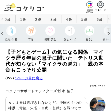
マイページ
講談社
コクリコ
0
1
2
3
4
5
6
歳
歳
歳
歳
歳
歳
歳
妊娠・出産
育児
健康・安全
食とレシピ
暮らし
絵本・
【子どもとゲーム】の気になる関係 マイ
クラ歴６年目の息子に聞いた テトリス世
代が知らない「マイクラの魅力」 親の本
音もこっそり公開
(2/2)
1ページ目に戻る
2025.07.13
コクリコサポートエディターズ:
松永 祐子
Ａ．１番は選びきれないけど、中国の４つの
神獣（青龍・朱雀・白虎・玄武）を調べてつ