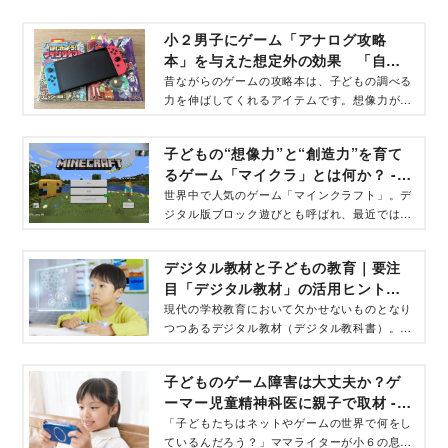
小２男子にゲーム「アナログ攻略
本」を与えた想定外の効果 「自主
性」「無意識の読書習慣」が身につ
昔ながらのゲームの攻略本は、子どもの調べる
力を伸ばしてくれるアイテムです。想像力がつ
いた実感ルポ - コクリコ｜講談社
いたり、活字を読む力がついたりなどのメリッ
トがたくさんあります。小２男児ママが感じ
子どもの“想像力”と“創造力”を育て
た、アナログな攻略本の魅力をお伝えします。
るゲーム「マイクラ」とは何か？ -
コクリコ｜講談社
世界中で人気のゲーム「マインクラフト」。デ
ジタル版ブロック遊びとも呼ばれ、最近では子
どもの教育ツールとして活用されています。プ
ロマインクラフターのタツナミシュウイチさん
デジタル教材と子どもの教育｜要注
に、マインクラフトの魅力を教えてもらうこち
目「デジタル教材」の活用ヒントを
らの企画。第１回目は、マインクラフトの特徴
専門家が解説 - コクリコ｜講談社
と教育効果について。
現代の学校教育において欠かせないものとなり
つつあるデジタル教材（デジタル教科書）。注
目されているデジタル教材の紹介とその活用を
めぐる不安や疑問に対して専門家がアドバイ
子どものゲーム障害は大丈夫か？ゲ
ス。
ーマー児童精神科医に親子で取材 -
コクリコ｜講談社
「子どもたちはネットやゲームの世界で何をし
ているんだろう？」ママライターが小６の息子