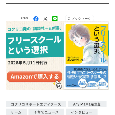
ながら……など、さまざまな立場で、子どもとの毎日
が楽しくなる記事を発信していきます。 AnyMaMa公
式HP：https://anymama.jp/ X：
share
ブックマーク
https://twitter.com/AnyMaMaJP Instagram：
https://www.instagram.com/anymama_official/
コクリコサポートエディターズ
Any MaMa編集部
ゲーム
子育てニュース
インタビュー