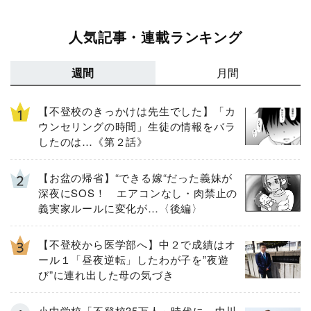
人気記事・連載ランキング
週間
月間
【不登校のきっかけは先生でした】「カ
ウンセリングの時間」生徒の情報をバラ
したのは…《第２話》
【お盆の帰省】“できる嫁“だった義妹が
深夜にSOS！ エアコンなし・肉禁止の
義実家ルールに変化が…〈後編〉
【不登校から医学部へ】中２で成績はオ
ール１「昼夜逆転」したわが子を”夜遊
び”に連れ出した母の気づき
小中学校「不登校35万人」時代に 中川