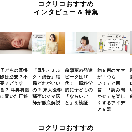
コクリコおすすめ
インタビュー & 特集
子どもの耳掃
「母乳・ミル
前頭葉の発達
約９割のママ
除は必要？不
ク・混合」結
ピークは10
が「つら
要？どうす
局どれがいい
代！ 脳科学
い！」と回
る？ 耳鼻科医
の？ 東大医学
的に子どもの
答 「読み聞
に聞いた正解
部卒のママ医
「ならいご
かせ」を楽し
師が徹底解説
と」を検証
くするアイデ
ア９選
コクリコおすすめ