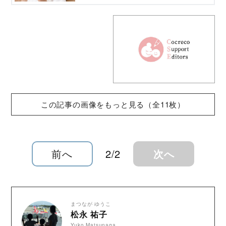
とともに、児童精神科医の関正樹先生に直撃イ
ンタビューを敢行。全３回連載の第１回。子ど
もとゲームの関係はいかにあるべきなのでしょ
うか。
この記事の画像をもっと見る（全11枚）
前へ
2/2
次へ
まつなが ゆうこ
松永 祐子
Yuko Matsunaga