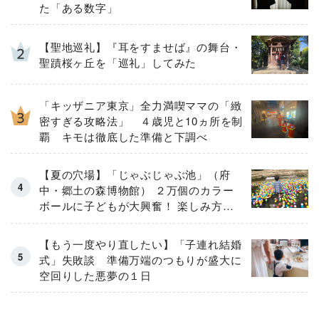
た「ある数字」
【聖地巡礼】『耳をすませば』の舞台・
聖蹟桜ヶ丘を「巡礼」してみた
「キッザニア東京」全力満喫ママの「緻
密すぎる攻略法」 ４歳児と10ヵ所を制
覇 キモは徹底した準備と下調べ
【夏の穴場】「じゃぶじゃぶ池」（府
中・郷土の森博物館） ２万個のカラー
ボールに子どもが大興奮！ 楽しみ方と
注意点をルポ
【もう一度やり直したい】「子連れ結婚
式」失敗談 準備万端のつもりが盛大に
空回りした悪夢の１日