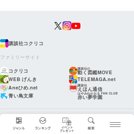
講談社コクリコ
ファミリーサイト
講談社の
コクリコ
動く図鑑MOVE
WEB げんき
TELEMAGA.net
講談社
Aneひめ.net
えほん通信
はやみねかおる FAN CLUB
青い鳥文庫
赤い夢学園
ボンボンアカデミー
イベント
ジャンル
ランキング
検索
プレゼント
ディズニーファン