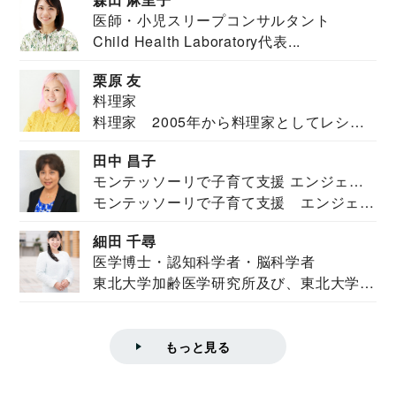
医師・小児スリープコンサルタント
Child Health Laboratory代表...
栗原 友
料理家
料理家 2005年から料理家としてレシピ
を紹介。東...
田中 昌子
モンテッソーリで子育て支援 エンジェル
モンテッソーリで子育て支援 エンジェル
ズハウス研究所所長
ズハウス研究...
細田 千尋
医学博士・認知科学者・脳科学者
東北大学加齢医学研究所及び、東北大学大
学院情報科学...
もっと見る