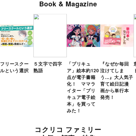
Book & Magazine
フリースクー
５文字で四字
「プリキュ
『なぜか毎回
ルという選択
熟語
ア」絵本約120
泣けてしま
点が電子書籍
う...』大人気子
化！ ママラ
育て絵日記漫
イター「プリ
画から単行本
キュア電子絵
発売！
本」を買って
みた！
コクリコ ファミリー