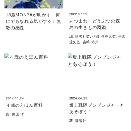
18歳MON7Aが明かす「何
2022.07.29
あつまれ どうぶつの森
にでもなれる気がする」無
島の生きもの図鑑
敵の感性
編: 講談社監: 伊藤 弥寿彦監: 平沢
達矢監: 宮崎 佑介
2017.11.24
2024.04.23
４歳のえほん百科
爆上戦隊ブンブンジャーと
あそぼう！
監: 榊原 洋一
著: 講談社