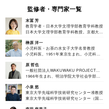
監修者・専門家一覧
末冨 芳
教育学者・日本大学文理学部教育学科教授
日本大学文理学部教育学科教授。京都大学
教育学部卒業...
榊原 洋一
小児科医・お茶の水女子大学名誉教授
小児科医。1951年東京生まれ。小児科
医。東京大学...
原 哲也
一般社団法人WAKUWAKU PROJECT
1966年生まれ、明治学院大学社会学部福
JAPAN代表・言語聴覚士・社会福祉士
祉学科卒業...
小泉 悠
東京大学先端科学技術研究センター准教授
東京大学先端科学技術研究センター（国際
安全保障構想...
森田 麻里子