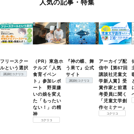
人気の記事・特集
フリースクー
（PR）東急ホ
『神の蝶、舞
アーカイブ配
ルという選択
テルズ「人気
う果て』公式
信中【第67回
食育イベン
サイト
講談社児童文
講談社コクリコ
ト」参加レポ
学新人賞】受
講談社コクリコ
ート 野菜嫌
賞作家と前選
いの娘を変え
考委員に聞く
た「もったい
「児童文学創
ない！」の精
作セミナー」
神
コクリコ
コクリコ