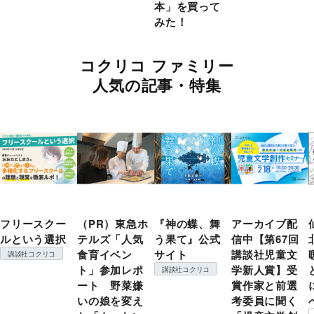
本」を買って
みた！
コクリコ ファミリー
人気の記事・特集
フリースクー
（PR）東急ホ
『神の蝶、舞
アーカイブ配
ルという選択
テルズ「人気
う果て』公式
信中【第67回
食育イベン
サイト
講談社児童文
講談社コクリコ
ト」参加レポ
学新人賞】受
講談社コクリコ
ート 野菜嫌
賞作家と前選
いの娘を変え
考委員に聞く