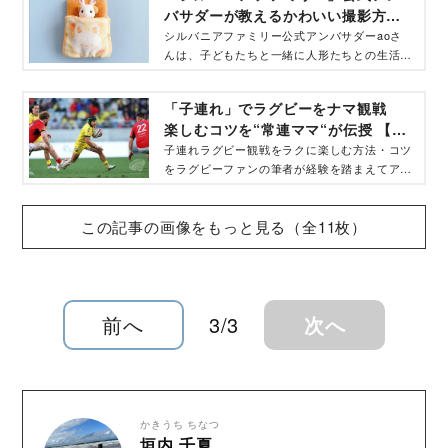
バサダーが教えるかわいい撮影方法
と子どもへの教育効果 - コクリコ｜
シルバニアファミリー公式アンバサダーaoさ
んは、子どもたちと一緒に人形たちとの生活を
講談社
楽しんでいる名人です。インスタグラムのお洒
落な写真はまねっこしたいと注目を寄せられて
「子連れ」でラグビーをナマ観戦
います。aoさんに、「シルバニアファミリ
楽しむコツを“常連ママ“が伝授 【チ
ー」で癒やされる生活やかわいい写真の撮り方
ケット・席・持ち物】 - コクリコ｜
について聞きました！
子連れラグビー観戦をラクに楽しむ方法・コツ
をラグビーファンの筆者が経験を踏まえてアド
講談社
バイス。リーグの仕組み、チケットの取り方、
おすすめの席、未就学児との観戦時にあると役
この記事の画像をもっと見る（全11枚）
立つ持ちものなどもご紹介。
前へ
3/3
次へ
かきうち ちなつ
垣内 千夏