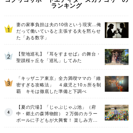
ランキング
妻の家事負担は夫の10倍という現実…俺
だって働いていると主張する夫を黙らせ
た「ある数字」
【聖地巡礼】『耳をすませば』の舞台・
聖蹟桜ヶ丘を「巡礼」してみた
「キッザニア東京」全力満喫ママの「緻
密すぎる攻略法」 ４歳児と10ヵ所を制
覇 キモは徹底した準備と下調べ
【夏の穴場】「じゃぶじゃぶ池」（府
中・郷土の森博物館） ２万個のカラー
ボールに子どもが大興奮！ 楽しみ方と
注意点をルポ