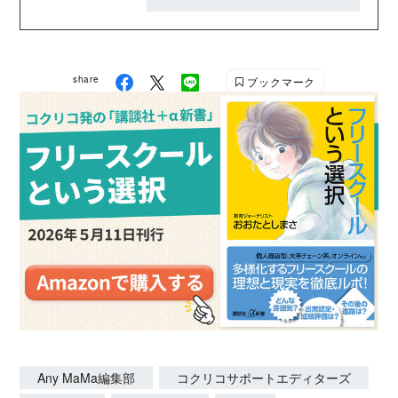
ながら……など、さまざまな立場で、子どもとの毎日
が楽しくなる記事を発信していきます。 AnyMaMa公
式HP：https://anymama.jp/ X：
share
ブックマーク
https://twitter.com/AnyMaMaJP Instagram：
https://www.instagram.com/anymama_official/
Any MaMa編集部
コクリコサポートエディターズ