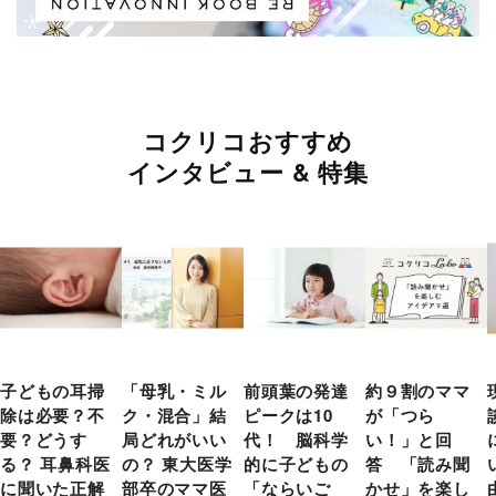
コクリコおすすめ
インタビュー & 特集
子どもの耳掃
「母乳・ミル
前頭葉の発達
約９割のママ
除は必要？不
ク・混合」結
ピークは10
が「つら
要？どうす
局どれがいい
代！ 脳科学
い！」と回
る？ 耳鼻科医
の？ 東大医学
的に子どもの
答 「読み聞
に聞いた正解
部卒のママ医
「ならいご
かせ」を楽し