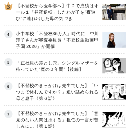
【不登校から医学部へ】中２で成績はオ
ール１「昼夜逆転」したわが子を”夜遊
び”に連れ出した母の気づき
小中学校「不登校35万人」時代に 中川
翔子さんが審査委員長「不登校生動画甲
子園 2026」が開催
「正社員の落とし穴」シングルマザーを
待っていた“魔の２年間”【後編】
【不登校のきっかけは先生でした】「い
つまで休むんですか？」追い詰められる
母と息子《第６話》
【不登校のきっかけは先生でした】「意
見のない人間は損する」担任の一言が苦
しみに…《第１話》