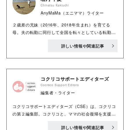
Chinatsu Kakiuchi
AnyMaMa（エニママ）ライター
２歳差の兄妹（2016年、2018年生まれ）を育てる
母。夫の転勤に同行して全国を転々としている転勤
族。2人目の出産を機に、フリーランスライターとし
詳しい情報や関連記事
て活動開始。ライフスタイルやビジネスなど、さまざ
まなジャンルの記事制作を担当。 AnyMaMa：
https://anymama.jp/ Twitter：
https://twitter.com/AnyMaMaJP
コクリコサポートエディターズ
Cocreco Support Editors
編集者・ライター
コクリコサポートエディターズ（CSE）は、コクリコ
の第２編集部。コクリコと、ママの社会復帰を支援す
るサービス「AnyMaMa（エニママ）」が協力して立
詳しい情報や関連記事
ち上げました。子育てをしながら、ほかのお仕事をし