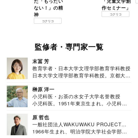
た「もったい
「児童文学創
ない！」の精
作セミナー」
神
コクリコ
コクリコ
監修者・専門家一覧
末冨 芳
教育学者・日本大学文理学部教育学科教授
日本大学文理学部教育学科教授。京都大学
教育学部卒業...
榊原 洋一
小児科医・お茶の水女子大学名誉教授
小児科医。1951年東京生まれ。小児科
医。東京大学...
原 哲也
一般社団法人WAKUWAKU PROJECT
1966年生まれ、明治学院大学社会学部福
JAPAN代表・言語聴覚士・社会福祉士