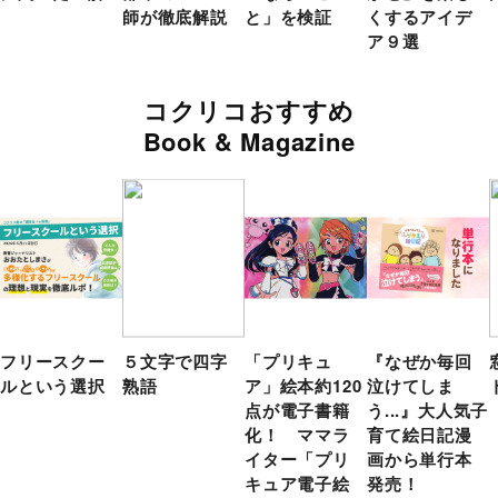
師が徹底解説
と」を検証
くするアイデ
ア９選
コクリコおすすめ
Book & Magazine
フリースクー
５文字で四字
「プリキュ
『なぜか毎回
ルという選択
熟語
ア」絵本約120
泣けてしま
点が電子書籍
う...』大人気子
化！ ママラ
育て絵日記漫
イター「プリ
画から単行本
キュア電子絵
発売！