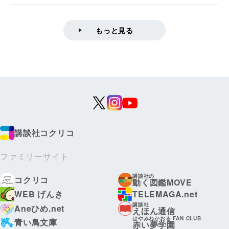
学院情報科学...
もっと見る
講談社コクリコ
ファミリーサイト
講談社の
コクリコ
動く図鑑MOVE
WEB げんき
TELEMAGA.net
講談社
Aneひめ.net
えほん通信
はやみねかおる FAN CLUB
青い鳥文庫
赤い夢学園