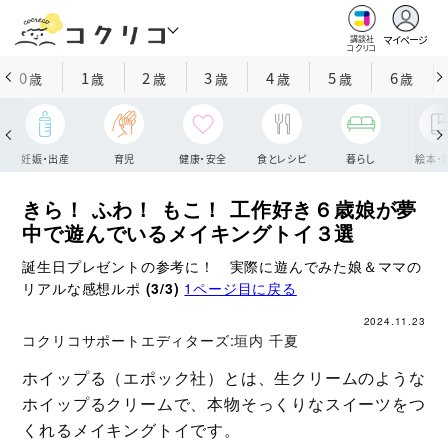
マイページ
講談社
コクリコ
0
1
2
3
4
5
6
歳
歳
歳
歳
歳
歳
歳
妊娠・出産
育児
健康・安全
食とレシピ
暮らし
絵本・
きら！ ふわ！ もこ！ 工作好き６歳娘が夢
中で遊んでいるメイキングトイ３選
誕生日プレゼントの参考に！ 実際に遊んでみた娘＆ママの
リアルな感想ルポ
(3/3)
1ページ目に戻る
2024.11.23
コクリコサポートエディターズ:
垣内 千夏
ホイップる（エポック社）とは、生クリームのような
ホイップるクリームで、本物そっくりなスイーツをつ
くれるメイキングトイです。