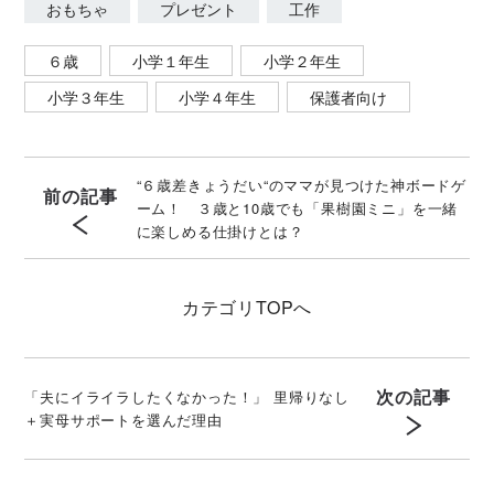
おもちゃ
プレゼント
工作
６歳
小学１年生
小学２年生
小学３年生
小学４年生
保護者向け
“６歳差きょうだい“のママが見つけた神ボードゲ
前の記事
ーム！ ３歳と10歳でも「果樹園ミニ」を一緒
に楽しめる仕掛けとは？
カテゴリ
TOPへ
次の記事
「夫にイライラしたくなかった！」 里帰りなし
＋実母サポートを選んだ理由