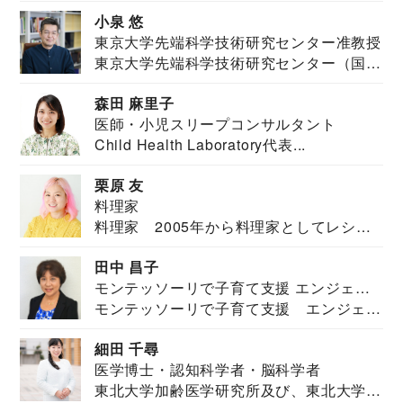
祉学科卒業...
小泉 悠
東京大学先端科学技術研究センター准教授
東京大学先端科学技術研究センター（国際
安全保障構想...
森田 麻里子
医師・小児スリープコンサルタント
Child Health Laboratory代表...
栗原 友
料理家
料理家 2005年から料理家としてレシピ
を紹介。東...
田中 昌子
モンテッソーリで子育て支援 エンジェル
モンテッソーリで子育て支援 エンジェル
ズハウス研究所所長
ズハウス研究...
細田 千尋
医学博士・認知科学者・脳科学者
東北大学加齢医学研究所及び、東北大学大