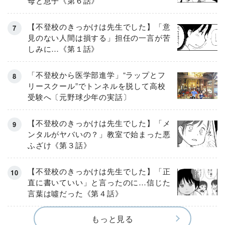
母と息子《第６話》
【不登校のきっかけは先生でした】「意
見のない人間は損する」担任の一言が苦
しみに…《第１話》
「不登校から医学部進学」“ラップとフ
リースクール”でトンネルを脱して高校
受験へ〔元野球少年の実話〕
【不登校のきっかけは先生でした】「メ
ンタルがヤバいの？」教室で始まった悪
ふざけ《第３話》
【不登校のきっかけは先生でした】「正
直に書いていい」と言ったのに…信じた
言葉は噓だった《第４話》
もっと見る