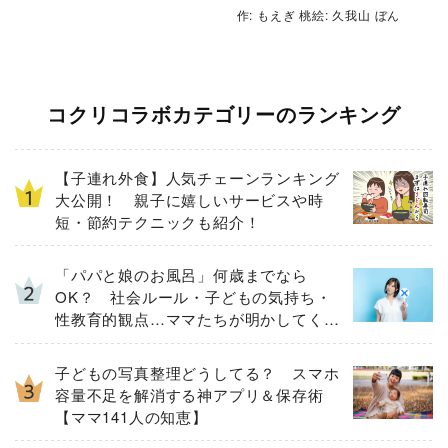
作: もえぎ 桃絵: 久我山 ぼん
コクリコラボカテゴリーのランキング
【子連れ外食】人気チェーンランキング
大公開！ 親子に嬉しいサービスや時
短・節約テクニックも紹介！
「パパと娘のお風呂」何歳までなら
OK？ 社会ルール・子どもの気持ち・
性教育的観点…ママたちが明かしてくれ
た「大切にしたいこと」
子どもの写真整理どうしてる？ スマホ
容量不足を解消する神アプリ＆保存術
【ママ141人の知恵】