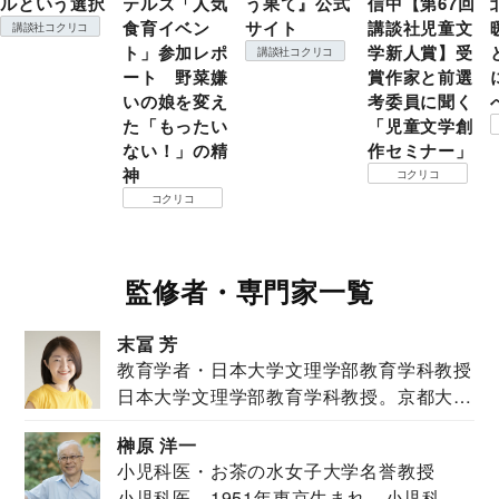
ルという選択
テルズ「人気
う果て』公式
信中【第67回
食育イベン
サイト
講談社児童文
講談社コクリコ
ト」参加レポ
学新人賞】受
講談社コクリコ
ート 野菜嫌
賞作家と前選
いの娘を変え
考委員に聞く
た「もったい
「児童文学創
ない！」の精
作セミナー」
神
コクリコ
コクリコ
監修者・専門家一覧
末冨 芳
教育学者・日本大学文理学部教育学科教授
日本大学文理学部教育学科教授。京都大学
教育学部卒業...
榊原 洋一
小児科医・お茶の水女子大学名誉教授
小児科医。1951年東京生まれ。小児科