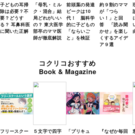
子どもの耳掃
「母乳・ミル
前頭葉の発達
約９割のママ
除は必要？不
ク・混合」結
ピークは10
が「つら
要？どうす
局どれがいい
代！ 脳科学
い！」と回
る？ 耳鼻科医
の？ 東大医学
的に子どもの
答 「読み聞
に聞いた正解
部卒のママ医
「ならいご
かせ」を楽し
師が徹底解説
と」を検証
くするアイデ
ア９選
コクリコおすすめ
Book & Magazine
フリースクー
５文字で四字
「プリキュ
『なぜか毎回