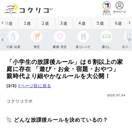
マイページ
講談社
コクリコ
0
1
2
3
4
5
6
歳
歳
歳
歳
歳
歳
歳
妊娠・出産
育児
健康・安全
食とレシピ
暮らし
絵本・
「小学生の放課後ルール」は６割以上の家
庭に存在 「遊び・お金・宿題・おやつ」
親時代より細やかなルールを大公開！
(2/3)
1ページ目に戻る
2025.07.04
コクリコラボ
どんな放課後ルールを決めているの？