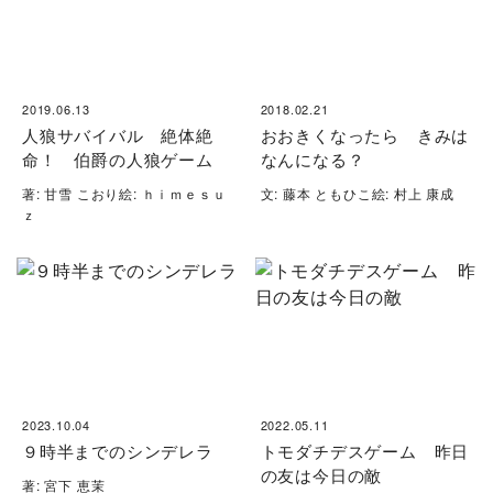
2019.06.13
2018.02.21
人狼サバイバル 絶体絶
おおきくなったら きみは
命！ 伯爵の人狼ゲーム
なんになる？
著: 甘雪 こおり絵: ｈｉｍｅｓｕ
文: 藤本 ともひこ絵: 村上 康成
ｚ
2023.10.04
2022.05.11
９時半までのシンデレラ
トモダチデスゲーム 昨日
の友は今日の敵
著: 宮下 恵茉