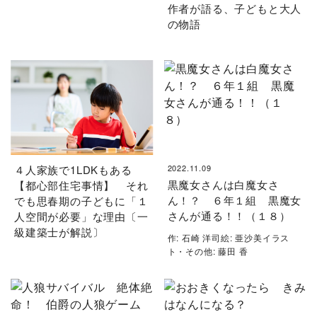
作者が語る、子どもと大人
の物語
４人家族で1LDKもある
2022.11.09
黒魔女さんは白魔女さ
【都心部住宅事情】 それ
ん！？ ６年１組 黒魔女
でも思春期の子どもに「１
さんが通る！！（１８）
人空間が必要」な理由〔一
級建築士が解説〕
作: 石崎 洋司絵: 亜沙美イラス
ト・その他: 藤田 香