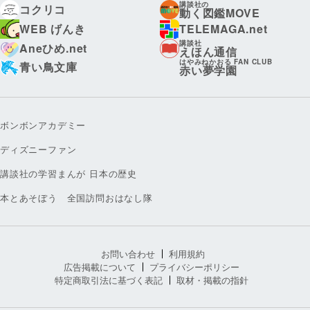
講談社の
コクリコ
動く図鑑MOVE
WEB げんき
TELEMAGA.net
講談社
Aneひめ.net
えほん通信
はやみねかおる FAN CLUB
青い鳥文庫
赤い夢学園
ボンボンアカデミー
ディズニーファン
講談社の学習まんが 日本の歴史
本とあそぼう 全国訪問おはなし隊
お問い合わせ
利用規約
広告掲載について
プライバシーポリシー
特定商取引法に基づく表記
取材・掲載の指針