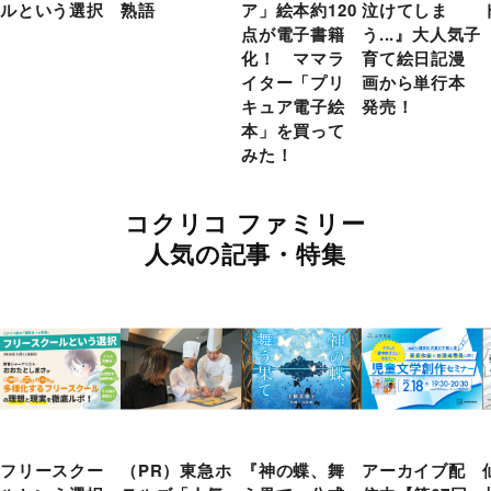
ルという選択
熟語
ア」絵本約120
泣けてしま
点が電子書籍
う...』大人気子
化！ ママラ
育て絵日記漫
イター「プリ
画から単行本
キュア電子絵
発売！
本」を買って
みた！
コクリコ ファミリー
人気の記事・特集
フリースクー
（PR）東急ホ
『神の蝶、舞
アーカイブ配