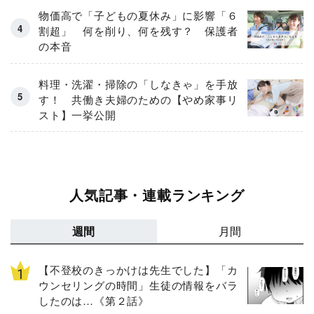
物価高で「子どもの夏休み」に影響「６
割超」 何を削り、何を残す？ 保護者
の本音
料理・洗濯・掃除の「しなきゃ」を手放
す！ 共働き夫婦のための【やめ家事リ
スト】一挙公開
人気記事・連載ランキング
週間
月間
【不登校のきっかけは先生でした】「カ
ウンセリングの時間」生徒の情報をバラ
したのは…《第２話》