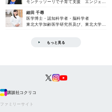
モンテッソーリで子育て支援 エンジェル
ズハウス研究所所長
ズハウス研究...
細田 千尋
医学博士・認知科学者・脳科学者
東北大学加齢医学研究所及び、東北大学大
学院情報科学...
もっと見る
講談社コクリコ
ファミリーサイト