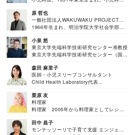
医。東京大学...
原 哲也
一般社団法人WAKUWAKU PROJECT
1966年生まれ、明治学院大学社会学部福
JAPAN代表・言語聴覚士・社会福祉士
祉学科卒業...
小泉 悠
東京大学先端科学技術研究センター准教授
東京大学先端科学技術研究センター（国際
安全保障構想...
森田 麻里子
医師・小児スリープコンサルタント
Child Health Laboratory代表...
栗原 友
料理家
料理家 2005年から料理家としてレシピ
を紹介。東...
田中 昌子
モンテッソーリで子育て支援 エンジェル