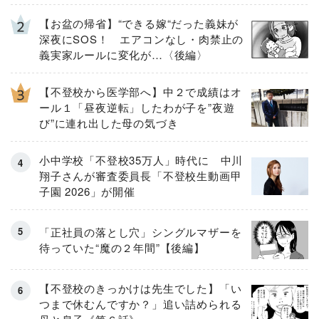
【お盆の帰省】“できる嫁“だった義妹が
深夜にSOS！ エアコンなし・肉禁止の
義実家ルールに変化が…〈後編〉
【不登校から医学部へ】中２で成績はオ
ール１「昼夜逆転」したわが子を”夜遊
び”に連れ出した母の気づき
小中学校「不登校35万人」時代に 中川
翔子さんが審査委員長「不登校生動画甲
子園 2026」が開催
「正社員の落とし穴」シングルマザーを
待っていた“魔の２年間”【後編】
【不登校のきっかけは先生でした】「い
つまで休むんですか？」追い詰められる