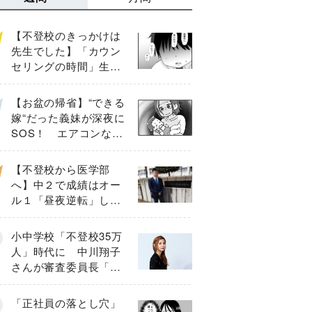
【不登校のきっかけは
先生でした】「カウン
セリングの時間」生徒
の情報をバラしたの
は…《第２話》
【お盆の帰省】“できる
嫁“だった義妹が深夜に
SOS！ エアコンな
し・肉禁止の義実家ル
ールに変化が…〈後
【不登校から医学部
編〉
へ】中２で成績はオー
ル１「昼夜逆転」した
わが子を”夜遊び”に連れ
出した母の気づき
小中学校「不登校35万
人」時代に 中川翔子
さんが審査委員長「不
登校生動画甲子園
2026」が開催
「正社員の落とし穴」