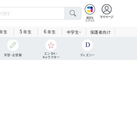
マイページ
講談社
コクリコ
5
6
年生
年生
年生
中学生~
保護者向け
エンタメ・
学習・お受験
ディズニー
キャラクター