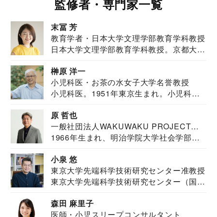
監修者・専門家一覧
末冨 芳
教育学者・日本大学文理学部教育学科教授
日本大学文理学部教育学科教授。京都大学
教育学部卒業...
榊原 洋一
小児科医・お茶の水女子大学名誉教授
小児科医。1951年東京生まれ。小児科
医。東京大学...
原 哲也
一般社団法人WAKUWAKU PROJECT
1966年生まれ、明治学院大学社会学部福
JAPAN代表・言語聴覚士・社会福祉士
祉学科卒業...
小泉 悠
東京大学先端科学技術研究センター准教授
東京大学先端科学技術研究センター（国際
安全保障構想...
森田 麻里子
医師・小児スリープコンサルタント