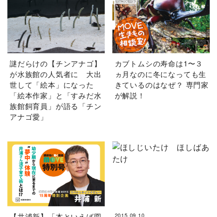
謎だらけの【チンアナゴ】
カブトムシの寿命は1〜３
が水族館の人気者に 大出
ヵ月なのに冬になっても生
世して「絵本」になった
きているのはなぜ？ 専門家
「絵本作家」と「すみだ水
が解説！
族館飼育員」が語る「チン
アナゴ愛」
【井浦新】「本といえば図
2015.09.10