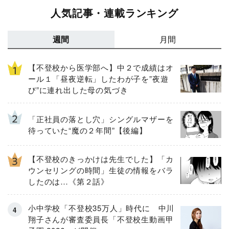
人気記事・連載ランキング
週間
月間
【不登校から医学部へ】中２で成績はオ
ール１「昼夜逆転」したわが子を”夜遊
び”に連れ出した母の気づき
「正社員の落とし穴」シングルマザーを
待っていた“魔の２年間”【後編】
【不登校のきっかけは先生でした】「カ
ウンセリングの時間」生徒の情報をバラ
したのは…《第２話》
小中学校「不登校35万人」時代に 中川
翔子さんが審査委員長「不登校生動画甲