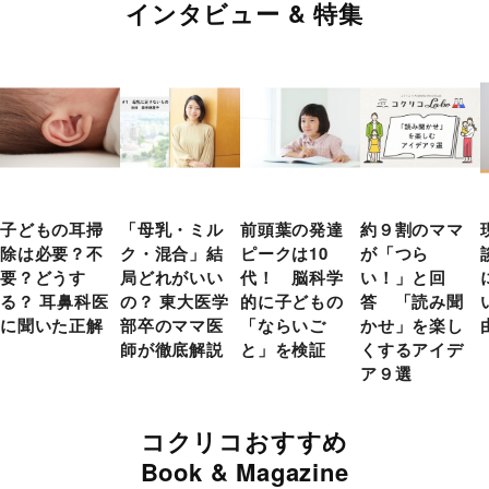
インタビュー & 特集
子どもの耳掃
「母乳・ミル
前頭葉の発達
約９割のママ
除は必要？不
ク・混合」結
ピークは10
が「つら
要？どうす
局どれがいい
代！ 脳科学
い！」と回
る？ 耳鼻科医
の？ 東大医学
的に子どもの
答 「読み聞
に聞いた正解
部卒のママ医
「ならいご
かせ」を楽し
師が徹底解説
と」を検証
くするアイデ
ア９選
コクリコおすすめ
Book & Magazine