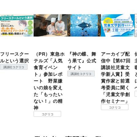
フリースクー
（PR）東急ホ
『神の蝶、舞
アーカイブ配
ルという選択
テルズ「人気
う果て』公式
信中【第67回
食育イベン
サイト
講談社児童文
講談社コクリコ
ト」参加レポ
学新人賞】受
講談社コクリコ
ート 野菜嫌
賞作家と前選
いの娘を変え
考委員に聞く
た「もったい
「児童文学創
ない！」の精
作セミナー」
神
コクリコ
コクリコ