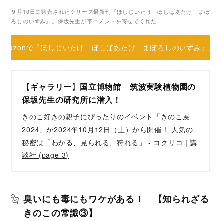
９月10日に発売されたシリーズ最新刊『ほしじいたけ ほしばあたけ まぼ
ろしのいずみ』。保坂先生が帯コメントを寄せてくれた
Amazonで『ほしじいたけ ほしばあたけ まぼろしのいずみ』見
【ギャラリー】国立博物館 筑波実験植物園の
保坂先生の研究所に潜入！
きのこ好きの親子にぴったりのイベント「きのこ展
2024」が2024年10月12日（土）から開催！ 人気の
秘密は「わかる、見られる、狩れる」 - コクリコ｜講
談社 (page 3)
臭いにも毒にもワケがある！ 【知られざる
きのこの常識③】