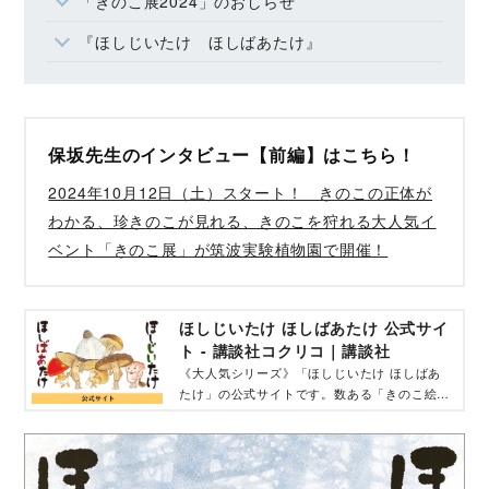
「きのこ展2024」のおしらせ
『ほしじいたけ ほしばあたけ』
保坂先生のインタビュー【前編】はこちら！
2024年10月12日（土）スタート！ きのこの正体が
わかる、珍きのこが見れる、きのこを狩れる大人気イ
ベント「きのこ展」が筑波実験植物園で開催！
ほしじいたけ ほしばあたけ 公式サイ
ト - 講談社コクリコ｜講談社
《大人気シリーズ》「ほしじいたけ ほしばあ
たけ」の公式サイトです。数ある「きのこ絵
本」の中でも珍しい、「ほししいたけ」が主人
公！ 長老きのこのほしじいたけとほじばあた
けが、仲間のきのこを助けるために体を張って
大活躍。そのパワーは、生のしいたけとは“ひ