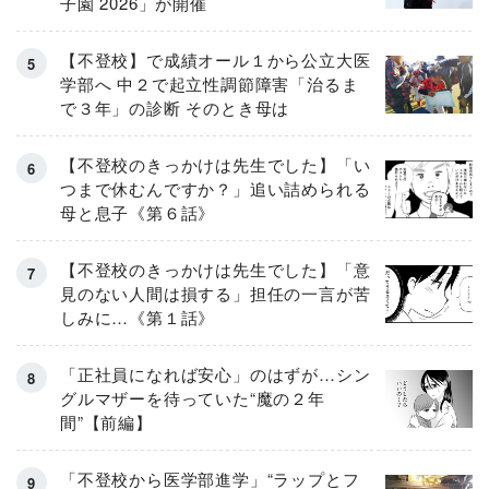
子園 2026」が開催
【不登校】で成績オール１から公立大医
学部へ 中２で起立性調節障害「治るま
で３年」の診断 そのとき母は
【不登校のきっかけは先生でした】「い
つまで休むんですか？」追い詰められる
母と息子《第６話》
【不登校のきっかけは先生でした】「意
見のない人間は損する」担任の一言が苦
しみに…《第１話》
「正社員になれば安心」のはずが…シン
グルマザーを待っていた“魔の２年
間”【前編】
「不登校から医学部進学」“ラップとフ