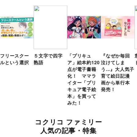
フリースクー
５文字で四字
「プリキュ
『なぜか毎回
ルという選択
熟語
ア」絵本約120
泣けてしま
点が電子書籍
う...』大人気子
化！ ママラ
育て絵日記漫
イター「プリ
画から単行本
キュア電子絵
発売！
本」を買って
みた！
コクリコ ファミリー
人気の記事・特集