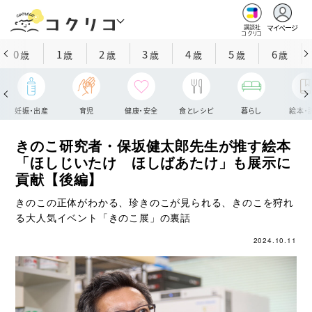
マイページ
講談社
コクリコ
0
1
2
3
4
5
6
歳
歳
歳
歳
歳
歳
歳
妊娠・出産
育児
健康・安全
食とレシピ
暮らし
絵本・
きのこ研究者・保坂健太郎先生が推す絵本
「ほしじいたけ ほしばあたけ」も展示に
貢献【後編】
きのこの正体がわかる、珍きのこが見られる、きのこを狩れ
る大人気イベント「きのこ展」の裏話
2024.10.11