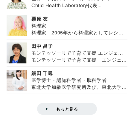
Child Health Laboratory代表...
栗原 友
料理家
料理家 2005年から料理家としてレシピ
を紹介。東...
田中 昌子
モンテッソーリで子育て支援 エンジェル
モンテッソーリで子育て支援 エンジェル
ズハウス研究所所長
ズハウス研究...
細田 千尋
医学博士・認知科学者・脳科学者
東北大学加齢医学研究所及び、東北大学大
学院情報科学...
もっと見る