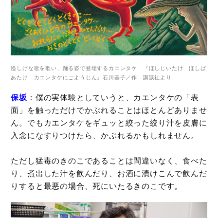
怪しげな歌を歌い、踊る姿で登場するカエンタケ 『ほしじいたけ ほしば
あたけ カエンタケにごようじん』石川基子／作 講談社より
保坂
：僕の実体験としていうと、カエンタケの「表
面」を触っただけでかぶれることはほとんどありませ
ん。でもカエンタケをギュッと絞った絞り汁を皮膚に
入念になすりつけたら、かぶれるかもしれません。
ただし猛毒のきのこであることは間違いなく、食べた
り、煮出した汁を飲んだり、お酒に漬けこんで飲んだ
りすると最悪の場合、死にいたるきのこです。