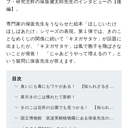
プ・研究主幹の保坂健太郎先生のインタビューの【後
編】。
専門家の保坂先生をうならせた絵本「ほしじいたけ
ほしばあたけ」シリーズの表現。第１弾では、きのこ
となめくじの関係に続いて「キヌガサタケ」が話題に
出ましたが、「キヌガサタケ」は風で胞子を飛ばさな
いことが発覚！ 「じゃあどうやって増えるの？」と
いう疑問に保坂先生が答えます。
目次
臭いにも毒にもワケがある！ 【知られざるきのこの常識③】
展示きのこは獲れたて新鮮！
きのこは近所の公園でも見つかる！ 【知られざるきのこの常識④】
国立博物館 筑波実験植物園にある保坂先生の研究所を探検♪