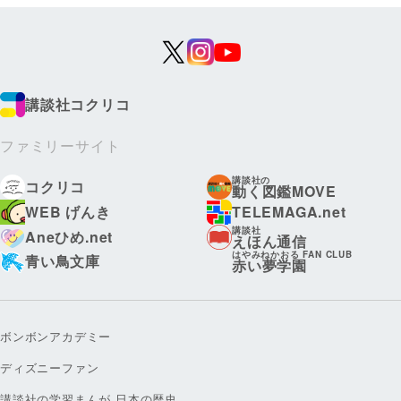
講談社コクリコ
ファミリーサイト
講談社の
コクリコ
動く図鑑MOVE
WEB げんき
TELEMAGA.net
講談社
Aneひめ.net
えほん通信
はやみねかおる FAN CLUB
青い鳥文庫
赤い夢学園
ボンボンアカデミー
ディズニーファン
講談社の学習まんが 日本の歴史