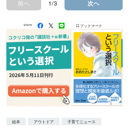
前へ
1/3
次へ
share
ブックマーク
絵本
アウトドア
子育てニュース