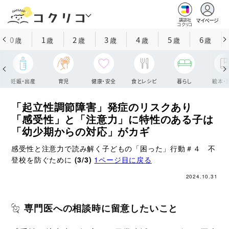
マイページ
講談社
コクリコ
0
1
2
3
4
5
6
歳
歳
歳
歳
歳
歳
歳
妊娠・出産
育児
健康・安全
食とレシピ
暮らし
絵本・
「起立性調節障害」発症のリスクあり
「感受性」と「注意力」に特性のある子は
「幼少期からの対応」がカギ
感受性と注意力で読み解く子どもの「困った」行動＃４ 不
登校を防ぐために
(3/3)
1ページ目に戻る
2024.10.31
専門医への相談時に留意したいこと