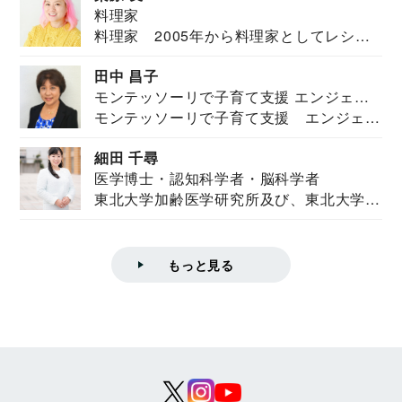
料理家
料理家 2005年から料理家としてレシピ
を紹介。東...
田中 昌子
モンテッソーリで子育て支援 エンジェル
モンテッソーリで子育て支援 エンジェル
ズハウス研究所所長
ズハウス研究...
細田 千尋
医学博士・認知科学者・脳科学者
東北大学加齢医学研究所及び、東北大学大
学院情報科学...
もっと見る