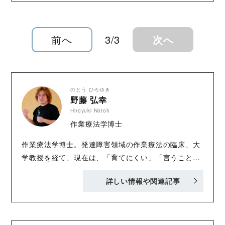
前へ
3/3
次へ
のとう ひろゆき
野藤 弘幸
Hiroyuki Notoh
作業療法学博士
作業療法学博士。発達障害領域の作業療法の臨床、大
学教授を経て、現在は、「育てにくい」「言うことを
聞かない」「自分でしようとしない」など、大人がそ
詳しい情報や関連記事
う思う乳児期から青年期の子どもたちと、その子ども
たちの養育者に携わる保育者への研修、講演活動を行
う。著書に『発達障害のこどもを行き詰まらせない保
育実践～すべてのこどもに通じる理解と対応』（郁洋