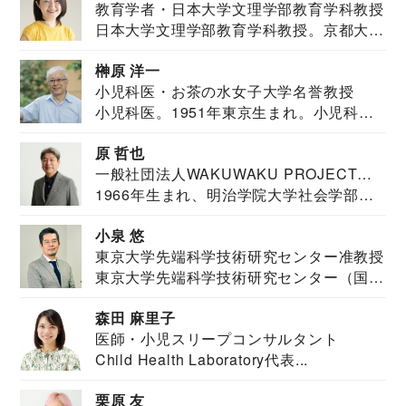
教育学者・日本大学文理学部教育学科教授
日本大学文理学部教育学科教授。京都大学
教育学部卒業...
榊原 洋一
小児科医・お茶の水女子大学名誉教授
小児科医。1951年東京生まれ。小児科
医。東京大学...
原 哲也
一般社団法人WAKUWAKU PROJECT
1966年生まれ、明治学院大学社会学部福
JAPAN代表・言語聴覚士・社会福祉士
祉学科卒業...
小泉 悠
東京大学先端科学技術研究センター准教授
東京大学先端科学技術研究センター（国際
安全保障構想...
森田 麻里子
医師・小児スリープコンサルタント
Child Health Laboratory代表...
栗原 友