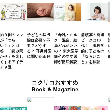
約９割のママ
子どもの耳掃
「母乳・ミル
前頭葉の発達
が「つら
除は必要？不
ク・混合」結
ピークは10
い！」と回
要？どうす
局どれがいい
代！ 脳科学
答 「読み聞
る？ 耳鼻科医
の？ 東大医学
的に子どもの
かせ」を楽し
に聞いた正解
部卒のママ医
「ならいご
くするアイデ
師が徹底解説
と」を検証
ア９選
コクリコおすすめ
Book & Magazine