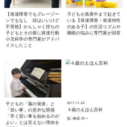
【発達障害でもグレーゾー
子どもが真夜中まで起きて
ンでもなし 頭はいいけど
いる【発達障害・発達特性
不登校】かんしゃく持ちの
のある子】の生活リズムや
子どもとその親に発達行動
睡眠の悩みに専門家が回答
小児科学の専門家がアドバ
イスしたこと
子どもの「脳の発達」と
2017.11.24
４歳のえほん百科
「習い事」の意外な関係
「早く習い事を始めるのが
監: 榊原 洋一
よい」とは言えない理由を