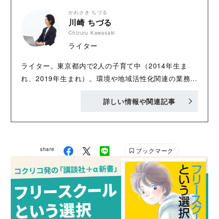
舎）、その他保育雑誌への連載などを担当。
かわさき ちづる
川崎 ちづる
※Photo by 川端アリ
Chizuru Kawasaki
ライター
ライター。東京都内で2人の子育て中（2014年生ま
れ、2019年生まれ）。環境や地域活性化関連の業務に
長く携わり、その後ライターへ転身。経験を活かし、
詳しい情報や関連記事
環境教育や各種オルタナティブ関連の記事などを執筆
している。WEBコラムの他、環境系企業や教育機関な
どのPR記事も担当。
share
ブックマーク