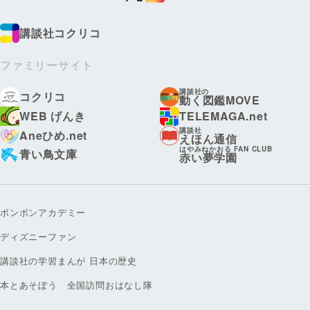
講談社コクリコ
ファミリーサイト
講談社の
コクリコ
動く図鑑MOVE
WEB げんき
TELEMAGA.net
講談社
Aneひめ.net
えほん通信
はやみねかおる FAN CLUB
青い鳥文庫
赤い夢学園
ボンボンアカデミー
ディズニーファン
講談社の学習まんが 日本の歴史
本とあそぼう 全国訪問おはなし隊