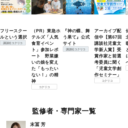
フリースクー
（PR）東急ホ
『神の蝶、舞
アーカイブ配
ルという選択
テルズ「人気
う果て』公式
信中【第67回
食育イベン
サイト
講談社児童文
講談社コクリコ
ト」参加レポ
学新人賞】受
講談社コクリコ
ート 野菜嫌
賞作家と前選
いの娘を変え
考委員に聞く
た「もったい
「児童文学創
ない！」の精
作セミナー」
神
コクリコ
コクリコ
監修者・専門家一覧
末冨 芳