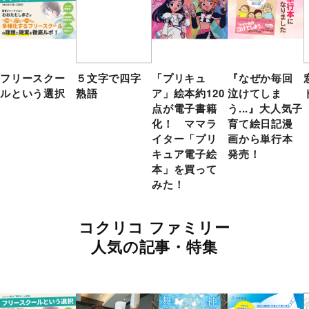
フリースクー
５文字で四字
「プリキュ
『なぜか毎回
ルという選択
熟語
ア」絵本約120
泣けてしま
点が電子書籍
う...』大人気子
化！ ママラ
育て絵日記漫
イター「プリ
画から単行本
キュア電子絵
発売！
本」を買って
みた！
コクリコ ファミリー
人気の記事・特集