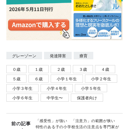
グレーゾーン
発達障害
療育
０歳
１歳
２歳
３歳
４歳
５歳
６歳
小学１年生
小学２年生
小学３年生
小学４年生
小学５年生
小学６年生
中学生〜
保護者向け
「感受性」が強い 「注意力」の範囲が狭い
前の記事
特性のある子の小学校生活の注意点を専門家が