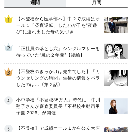
週間
月間
【不登校から医学部へ】中２で成績はオ
ール１「昼夜逆転」したわが子を”夜遊
び”に連れ出した母の気づき
「正社員の落とし穴」シングルマザーを
待っていた“魔の２年間”【後編】
【不登校のきっかけは先生でした】「カ
ウンセリングの時間」生徒の情報をバラ
したのは…《第２話》
小中学校「不登校35万人」時代に 中川
翔子さんが審査委員長「不登校生動画甲
子園 2026」が開催
【不登校】で成績オール１から公立大医