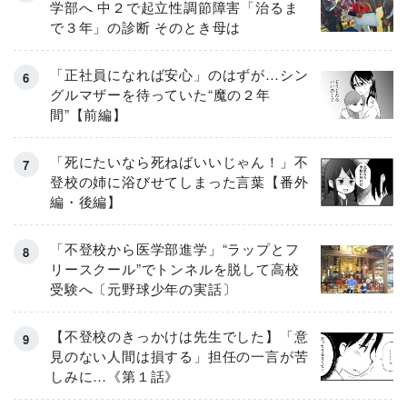
学部へ 中２で起立性調節障害「治るま
で３年」の診断 そのとき母は
「正社員になれば安心」のはずが…シン
グルマザーを待っていた“魔の２年
間”【前編】
「死にたいなら死ねばいいじゃん！」不
登校の姉に浴びせてしまった言葉【番外
編・後編】
「不登校から医学部進学」“ラップとフ
リースクール”でトンネルを脱して高校
受験へ〔元野球少年の実話〕
【不登校のきっかけは先生でした】「意
見のない人間は損する」担任の一言が苦
しみに…《第１話》