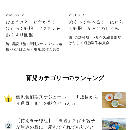
2022.03.02
2021.03.10
びょうきと たたかう！
めくって学べる！ はたら
はたらく細胞 ワクチン＆
く細胞 からだのしくみ
おくすり図鑑
編: 講談社監: シリウス編集部監:
はたらく細胞製作委員会
編: 講談社監: 月刊少年シリウス編
集部監: はたらく細胞製作委員会
育児カテゴリーのランキング
離乳食初期スケジュール 「１週目から
４週目」までの献立と与え方
【特別養子縁組】 「養親」久保田智子
が生みの親に「産んでくれてありがと