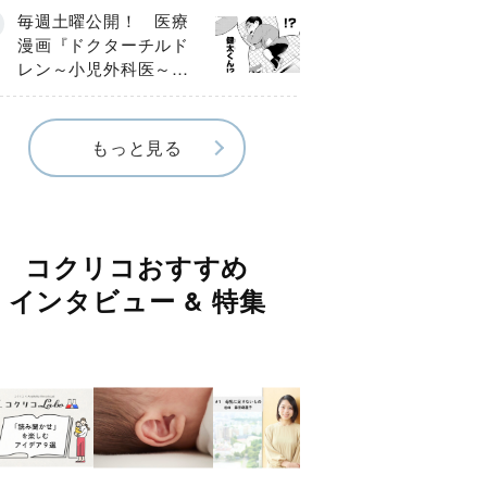
編】
毎週土曜公開！ 医療
漫画『ドクターチルド
レン～小児外科医～』
【Episode.４】
もっと見る
コクリコおすすめ
インタビュー & 特集