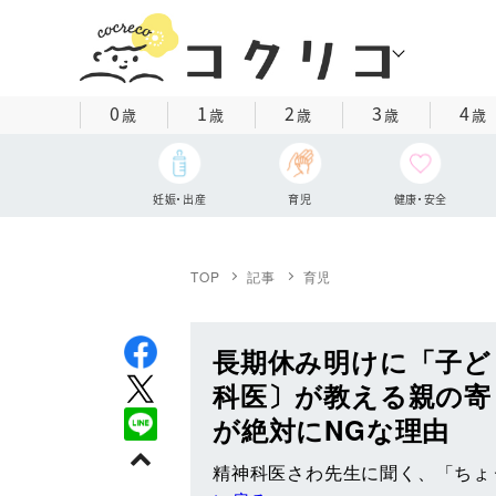
0
1
2
3
4
歳
歳
歳
歳
歳
妊娠・出産
育児
健康・安全
TOP
記事
育児
長期休み明けに「子ど
科医〕が教える親の寄
が絶対にNGな理由
精神科医さわ先生に聞く、「ちょ