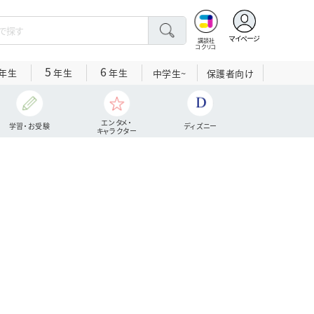
マイページ
講談社
コクリコ
5
6
年生
年生
年生
中学生~
保護者向け
エンタメ・
学習・お受験
ディズニー
キャラクター