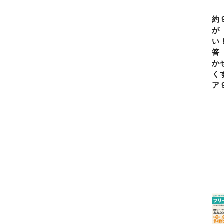
約
が
い
答
か
く
ア