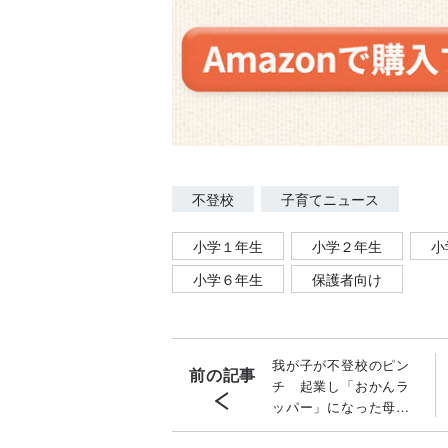
不登校
子育てニュース
小学１年生
小学２年生
小
小学６年生
保護者向け
我が子が不登校のピン
前の記事
チ 起業し「おかんラ
ッパー」になった母
大反響“子育てリリッ