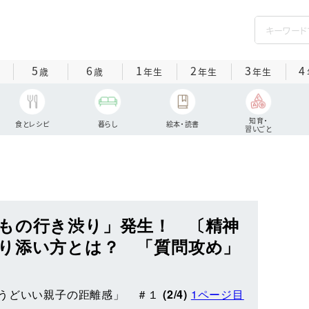
5
6
1
2
3
4
歳
歳
年生
年生
年生
知育・
食とレシピ
暮らし
絵本・読書
習いごと
もの行き渋り」発生！ 〔精神
り添い方とは？ 「質問攻め」
うどいい親子の距離感」 ＃１
(2/4)
1ページ目