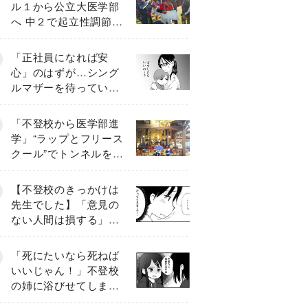
ル１から公立大医学部
へ 中２で起立性調節障
害「治るまで３年」の
診断 そのとき母は
「正社員になれば安
心」のはずが…シング
ルマザーを待ってい
た“魔の２年間”【前編】
「不登校から医学部進
学」“ラップとフリース
クール”でトンネルを脱
して高校受験へ〔元野
球少年の実話〕
【不登校のきっかけは
先生でした】「意見の
ない人間は損する」担
任の一言が苦しみに…
《第１話》
「死にたいなら死ねば
いいじゃん！」不登校
の姉に浴びせてしまっ
た言葉【番外編・後