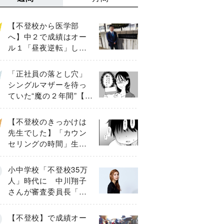
【不登校から医学部
へ】中２で成績はオー
ル１「昼夜逆転」した
わが子を”夜遊び”に連れ
出した母の気づき
「正社員の落とし穴」
シングルマザーを待っ
ていた“魔の２年間”【後
編】
【不登校のきっかけは
先生でした】「カウン
セリングの時間」生徒
の情報をバラしたの
は…《第２話》
小中学校「不登校35万
人」時代に 中川翔子
さんが審査委員長「不
登校生動画甲子園
2026」が開催
【不登校】で成績オー