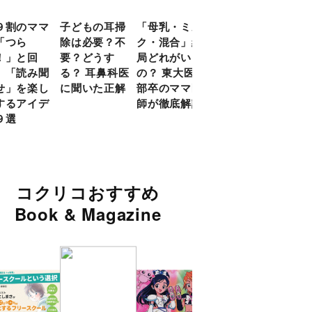
９割のママ
子どもの耳掃
「母乳・ミル
前頭葉の発達
現役
「つら
除は必要？不
ク・混合」結
ピークは10
談員
！」と回
要？どうす
局どれがいい
代！ 脳科学
に偏
 「読み聞
る？ 耳鼻科医
の？ 東大医学
的に子どもの
い」
せ」を楽し
に聞いた正解
部卒のママ医
「ならいご
由
するアイデ
師が徹底解説
と」を検証
９選
コクリコおすすめ
Book & Magazine