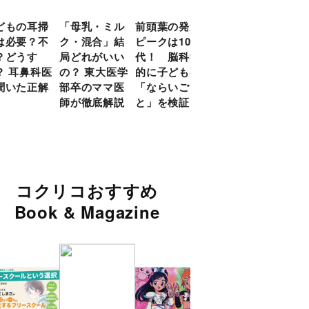
どもの耳掃
「母乳・ミル
前頭葉の発達
約９割のママ
現役
は必要？不
ク・混合」結
ピークは10
が「つら
談員
？どうす
局どれがいい
代！ 脳科学
い！」と回
に偏
？ 耳鼻科医
の？ 東大医学
的に子どもの
答 「読み聞
い」
聞いた正解
部卒のママ医
「ならいご
かせ」を楽し
由
師が徹底解説
と」を検証
くするアイデ
ア９選
コクリコおすすめ
Book & Magazine