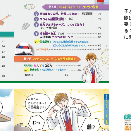
子
除
要
る
に