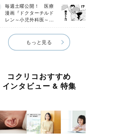
編】
毎週土曜公開！ 医療
漫画『ドクターチルド
レン～小児外科医～』
【Episode.４】
もっと見る
コクリコおすすめ
インタビュー & 特集