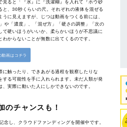
で見ると「『水』に『洗濯糊』を入れて『ホウ砂
ると、30秒くらいの尺。それぞれの液体を混ぜる
ように見えますが、じつは動画をつくる前には、
度」や「濃度」、「混ぜ方」「硬さの調整」「次の
して硬いほうがいいか、柔らかいほうが不思議に
とわからないことが無数に出てくるのです。
の動画はコチラ
際に触ったり、できあがる過程を観察したりな
をする可能性を手に入れられます。未だ人類が発
は、実際に動いた人にしかできないのです。
加のチャンスも！
年を記念し、クラウドファンディングを開催中です。