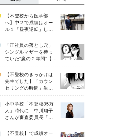
【不登校から医学部
へ】中２で成績はオー
ル１「昼夜逆転」した
わが子を”夜遊び”に連れ
出した母の気づき
「正社員の落とし穴」
シングルマザーを待っ
ていた“魔の２年間”【後
編】
【不登校のきっかけは
先生でした】「カウン
セリングの時間」生徒
の情報をバラしたの
は…《第２話》
小中学校「不登校35万
人」時代に 中川翔子
さんが審査委員長「不
登校生動画甲子園
2026」が開催
【不登校】で成績オー