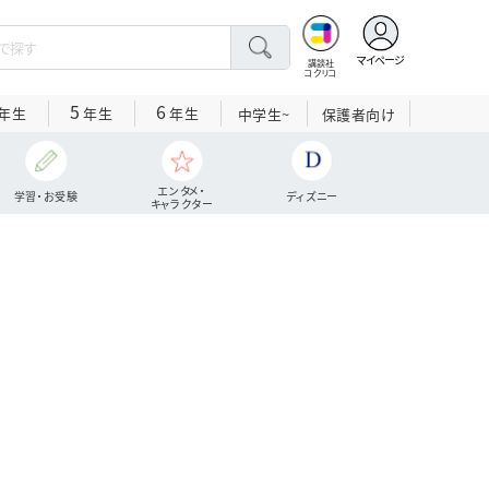
マイページ
講談社
コクリコ
5
6
年生
年生
年生
中学生~
保護者向け
エンタメ・
学習・お受験
ディズニー
キャラクター