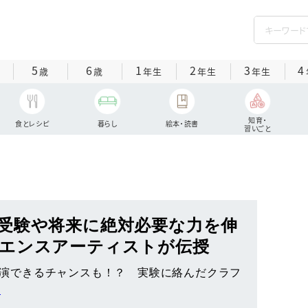
5
6
1
2
3
4
歳
歳
年生
年生
年生
知育・
食とレシピ
暮らし
絵本・読書
習いごと
受験や将来に絶対必要な力を伸
エンスアーティストが伝授
に出演できるチャンスも！？ 実験に絡んだクラフ
る