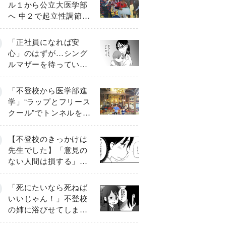
ル１から公立大医学部
へ 中２で起立性調節障
害「治るまで３年」の
診断 そのとき母は
「正社員になれば安
心」のはずが…シング
ルマザーを待ってい
た“魔の２年間”【前編】
「不登校から医学部進
学」“ラップとフリース
クール”でトンネルを脱
して高校受験へ〔元野
球少年の実話〕
【不登校のきっかけは
先生でした】「意見の
ない人間は損する」担
任の一言が苦しみに…
《第１話》
「死にたいなら死ねば
いいじゃん！」不登校
の姉に浴びせてしまっ
た言葉【番外編・後