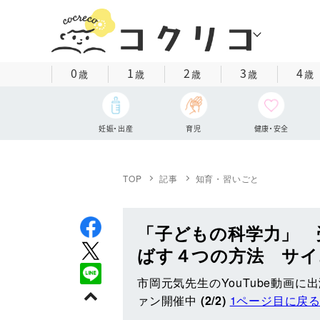
0
1
2
3
4
歳
歳
歳
歳
歳
妊娠・出産
育児
健康・安全
TOP
記事
知育・習いごと
「子どもの科学力」 
ばす４つの方法 サイ
市岡元気先生のYouTube動画
ァン開催中
(2/2)
1ページ目に戻