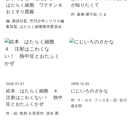
はたらく細胞 ワクチン＆
が知りたくて
おくすり図鑑
作: 倉橋 燿子絵: たま
編: 講談社監: 月刊少年シリウス編
集部監: はたらく細胞製作委員会
2022.07.21
1995.10.20
絵本 はたらく細胞 ４
にじいろのさかな
注射はこわくない！ 熱中
作: マ－カス･フィスタ－訳: 谷川
症とおたふくかぜ
俊太郎
作・絵: 牧村 久実原作: 清水 茜