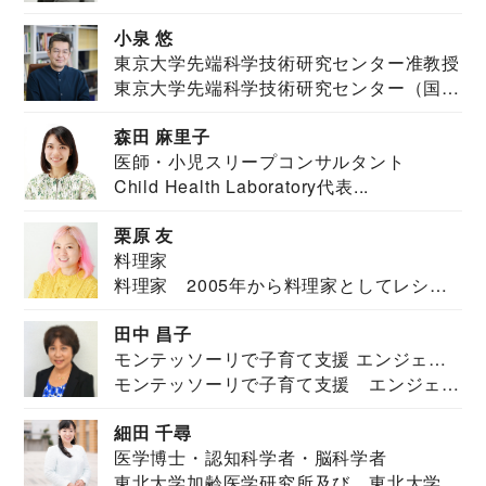
祉学科卒業...
小泉 悠
東京大学先端科学技術研究センター准教授
東京大学先端科学技術研究センター（国際
安全保障構想...
森田 麻里子
医師・小児スリープコンサルタント
Child Health Laboratory代表...
栗原 友
料理家
料理家 2005年から料理家としてレシピ
を紹介。東...
田中 昌子
モンテッソーリで子育て支援 エンジェル
モンテッソーリで子育て支援 エンジェル
ズハウス研究所所長
ズハウス研究...
細田 千尋
医学博士・認知科学者・脳科学者
東北大学加齢医学研究所及び、東北大学大