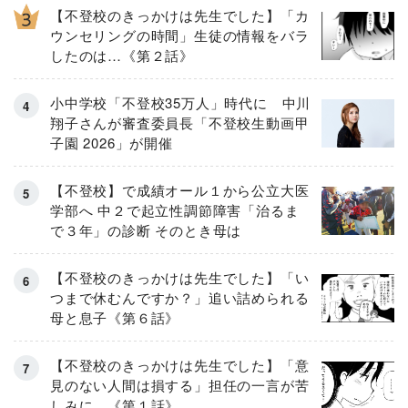
【不登校のきっかけは先生でした】「カ
ウンセリングの時間」生徒の情報をバラ
したのは…《第２話》
小中学校「不登校35万人」時代に 中川
翔子さんが審査委員長「不登校生動画甲
子園 2026」が開催
【不登校】で成績オール１から公立大医
学部へ 中２で起立性調節障害「治るま
で３年」の診断 そのとき母は
【不登校のきっかけは先生でした】「い
つまで休むんですか？」追い詰められる
母と息子《第６話》
【不登校のきっかけは先生でした】「意
見のない人間は損する」担任の一言が苦
しみに…《第１話》