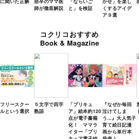
に聞いた正解
部卒のママ医
「ならいご
かせ」を楽し
師が徹底解説
と」を検証
くするアイデ
ア９選
コクリコおすすめ
Book & Magazine
フリースクー
５文字で四字
「プリキュ
『なぜか毎回
ルという選択
熟語
ア」絵本約120
泣けてしま
点が電子書籍
う...』大人気子
化！ ママラ
育て絵日記漫
イター「プリ
画から単行本
キュア電子絵
発売！