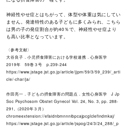
神経性やせ症とはちがって、体型や体重は気にしてい
ません。発達特性のある子どもに多くみられ、こちら
は男の子の発症割合が約40％で、神経性やせ症より
も高い比率となっています。
〈参考文献〉
大谷良子．小児摂食障害における学校連携．心身医学
2019年 59巻３号 p.239-244
https://www.jstage.jst.go.jp/article/jjpm/59/3/59_239/_arti
cle/-char/ja/
作田亮一．子どもの摂食障害の問題点．女性心身医学 J Jp
Soc Psychosom Obstet Gynecol Vol. 24, No. 3, pp. 288-
291,（2020年３月）
chromeextension://efaidnbmnnnibpcajpcglclefindmkaj/
https://www.jstage.jst.go.jp/article/jspog/24/3/24_288/_p