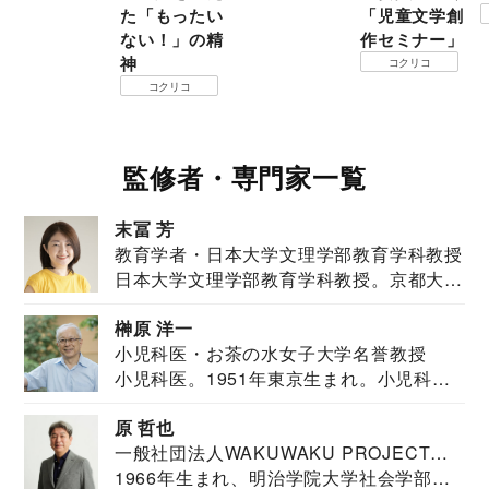
た「もったい
「児童文学創
ない！」の精
作セミナー」
神
コクリコ
コクリコ
監修者・専門家一覧
末冨 芳
教育学者・日本大学文理学部教育学科教授
日本大学文理学部教育学科教授。京都大学
教育学部卒業...
榊原 洋一
小児科医・お茶の水女子大学名誉教授
小児科医。1951年東京生まれ。小児科
医。東京大学...
原 哲也
一般社団法人WAKUWAKU PROJECT
1966年生まれ、明治学院大学社会学部福
JAPAN代表・言語聴覚士・社会福祉士