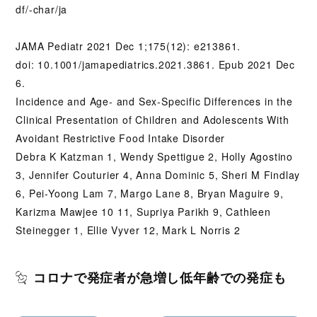
df/-char/ja
JAMA Pediatr 2021 Dec 1;175(12): e213861.
doi: 10.1001/jamapediatrics.2021.3861. Epub 2021 Dec
6.
Incidence and Age- and Sex-Specific Differences in the
Clinical Presentation of Children and Adolescents With
Avoidant Restrictive Food Intake Disorder
Debra K Katzman 1, Wendy Spettigue 2, Holly Agostino
3, Jennifer Couturier 4, Anna Dominic 5, Sheri M Findlay
6, Pei-Yoong Lam 7, Margo Lane 8, Bryan Maguire 9,
Karizma Mawjee 10 11, Supriya Parikh 9, Cathleen
Steinegger 1, Ellie Vyver 12, Mark L Norris 2
コロナで発症者が急増し低年齢での発症も