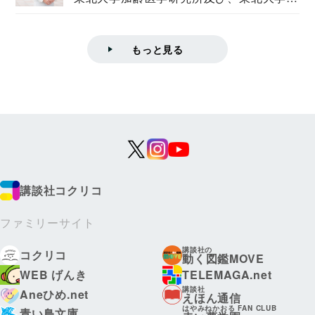
学院情報科学...
もっと見る
講談社コクリコ
ファミリーサイト
講談社の
コクリコ
動く図鑑MOVE
WEB げんき
TELEMAGA.net
講談社
Aneひめ.net
えほん通信
はやみねかおる FAN CLUB
青い鳥文庫