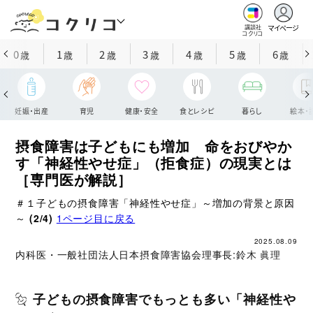
マイページ
講談社
コクリコ
0
1
2
3
4
5
6
歳
歳
歳
歳
歳
歳
歳
妊娠・出産
育児
健康・安全
食とレシピ
暮らし
絵本・
摂食障害は子どもにも増加 命をおびやか
す「神経性やせ症」（拒食症）の現実とは
［専門医が解説］
＃１子どもの摂食障害「神経性やせ症」～増加の背景と原因
～
(2/4)
1ページ目に戻る
2025.08.09
内科医・一般社団法人日本摂食障害協会理事長:
鈴木 眞理
子どもの摂食障害でもっとも多い「神経性や