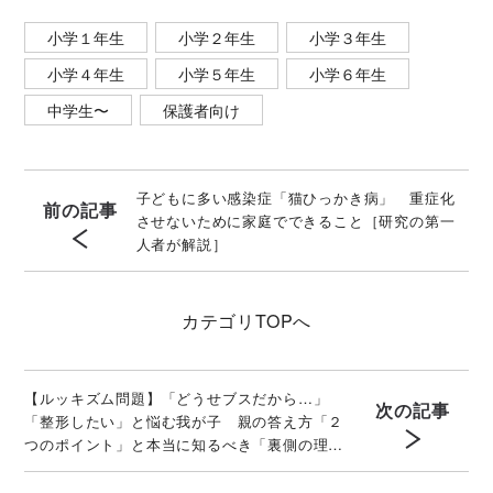
小学１年生
小学２年生
小学３年生
小学４年生
小学５年生
小学６年生
中学生〜
保護者向け
子どもに多い感染症「猫ひっかき病」 重症化
前の記事
させないために家庭でできること［研究の第一
人者が解説］
カテゴリ
TOPへ
【ルッキズム問題】「どうせブスだから…」
次の記事
「整形したい」と悩む我が子 親の答え方「２
つのポイント」と本当に知るべき「裏側の理
由」