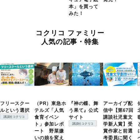
本」を買って
みた！
コクリコ ファミリー
人気の記事・特集
フリースクー
（PR）東急ホ
『神の蝶、舞
アーカイブ配
ルという選択
テルズ「人気
う果て』公式
信中【第67回
食育イベン
サイト
講談社児童文
講談社コクリコ
ト」参加レポ
学新人賞】受
講談社コクリコ
ート 野菜嫌
賞作家と前選
いの娘を変え
考委員に聞く