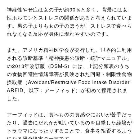
神経性やせ症は女の子が約90％と多く、背景には女
性ホルモンとストレスの関係があると考えられていま
す。男の子よりも女の子のほうが、ストレスで食べら
れなくなる反応が身体に現れやすいのです。
また、アメリカ精神医学会が発行した、世界的に利用
される診断基準「精神疾患の診断・統計マニュアル」
の2013年改訂版（DSM-5）には、上記分類表のうち
の食物回避性情緒障害が反映された回避・制限性食物
摂取症（Avoidant/Restrictive Food Intake Disorder:
ARFID、以下：アーフィッド）が初めて採用されま
した。
アーフィッドは、食べものの食感やにおいが苦手だっ
たり、過去にだれかが吐いているのを目撃した経験が
トラウマになったりすることで、食事を拒否するよう
になる摂食障害の一種です。