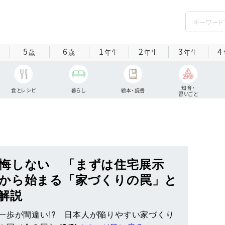
5
6
1
2
3
4
歳
歳
年生
年生
年生
知育・
食とレシピ
暮らし
絵本・読書
習いごと
悔しない 「まずは住宅展示
から始まる「家づくりの罠」と
解説
一歩が間違い!? 日本人が陥りやすい家づくり