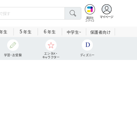
マイページ
講談社
コクリコ
5
6
年生
年生
年生
中学生~
保護者向け
エンタメ・
学習・お受験
ディズニー
キャラクター