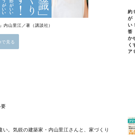
約
が
い
』内山里江／著（講談社）
答
か
onで見る
く
ア
必要
違い。気鋭の建築家・内山里江さんと、家づくり