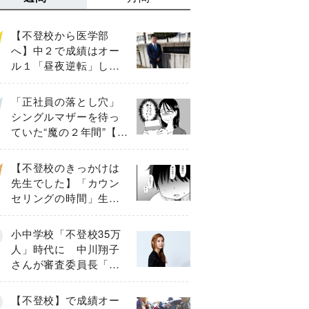
【不登校から医学部
へ】中２で成績はオー
ル１「昼夜逆転」した
わが子を”夜遊び”に連れ
出した母の気づき
「正社員の落とし穴」
シングルマザーを待っ
ていた“魔の２年間”【後
編】
【不登校のきっかけは
先生でした】「カウン
セリングの時間」生徒
の情報をバラしたの
は…《第２話》
小中学校「不登校35万
人」時代に 中川翔子
さんが審査委員長「不
登校生動画甲子園
2026」が開催
【不登校】で成績オー