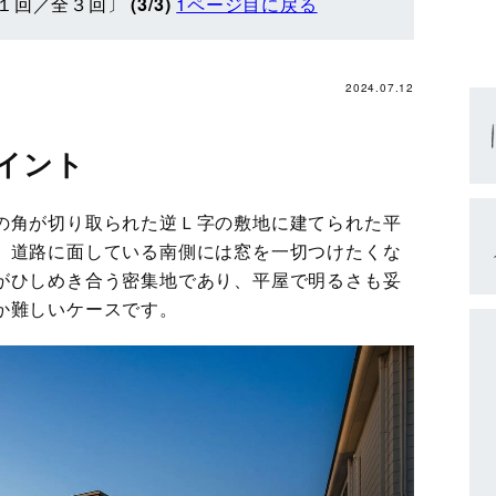
１回／全３回〕
(3/3)
1ページ目に戻る
2024.07.12
イント
の角が切り取られた逆Ｌ字の敷地に建てられた平
、道路に面している南側には窓を一切つけたくな
がひしめき合う密集地であり、平屋で明るさも妥
か難しいケースです。