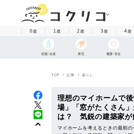
0
1
2
3
4
歳
歳
歳
歳
歳
妊娠・出産
育児
健康・安全
TOP
記事
暮らし
理想のマイホームで後
場」「窓がたくさん」
は？ 気鋭の建築家が
マイホームを考えるときの最初の