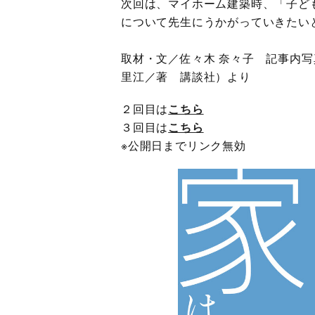
次回は、マイホーム建築時、「子ど
について先生にうかがっていきたい
取材・文／佐々木 奈々子 記事内
里江／著 講談社）より
２回目は
こちら
３回目は
こちら
※公開日までリンク無効