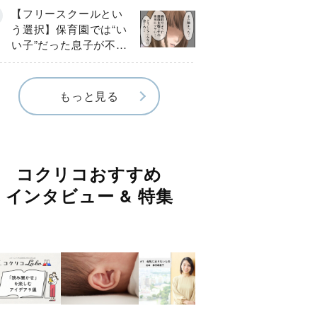
《第１話》
【フリースクールとい
う選択】保育園では“い
い子”だった息子が不登
校に…小学校入学後に
見えたSOS《第１話》
もっと見る
コクリコおすすめ
インタビュー & 特集