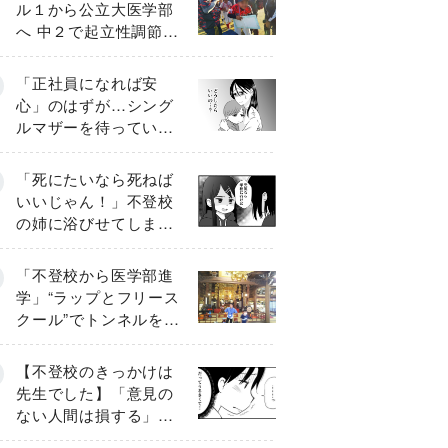
ル１から公立大医学部
へ 中２で起立性調節障
害「治るまで３年」の
診断 そのとき母は
「正社員になれば安
心」のはずが…シング
ルマザーを待ってい
た“魔の２年間”【前編】
「死にたいなら死ねば
いいじゃん！」不登校
の姉に浴びせてしまっ
た言葉【番外編・後
編】
「不登校から医学部進
学」“ラップとフリース
クール”でトンネルを脱
して高校受験へ〔元野
球少年の実話〕
【不登校のきっかけは
先生でした】「意見の
ない人間は損する」担
任の一言が苦しみに…