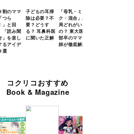
９割のママ
子どもの耳掃
「母乳・ミル
前頭葉の発達
現役
「つら
除は必要？不
ク・混合」結
ピークは10
談員
！」と回
要？どうす
局どれがいい
代！ 脳科学
に偏
 「読み聞
る？ 耳鼻科医
の？ 東大医学
的に子どもの
い」
せ」を楽し
に聞いた正解
部卒のママ医
「ならいご
由
するアイデ
師が徹底解説
と」を検証
９選
コクリコおすすめ
Book & Magazine