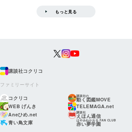
もっと見る
講談社コクリコ
ファミリーサイト
講談社の
コクリコ
動く図鑑MOVE
WEB げんき
TELEMAGA.net
講談社
Aneひめ.net
えほん通信
はやみねかおる FAN CLUB
青い鳥文庫
赤い夢学園