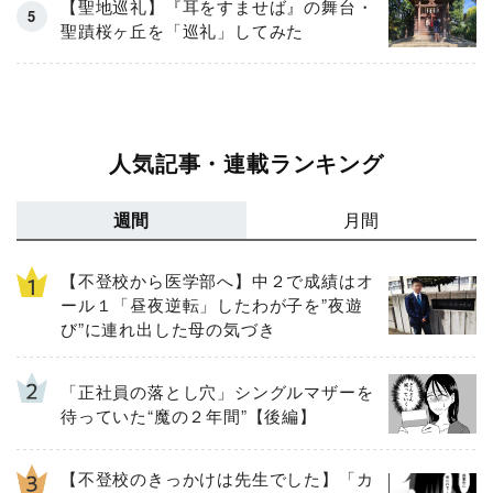
【聖地巡礼】『耳をすませば』の舞台・
聖蹟桜ヶ丘を「巡礼」してみた
人気記事・連載ランキング
週間
月間
【不登校から医学部へ】中２で成績はオ
ール１「昼夜逆転」したわが子を”夜遊
び”に連れ出した母の気づき
「正社員の落とし穴」シングルマザーを
待っていた“魔の２年間”【後編】
【不登校のきっかけは先生でした】「カ