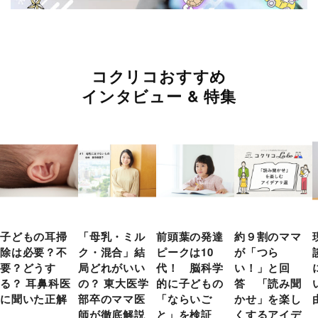
コクリコおすすめ
インタビュー & 特集
子どもの耳掃
「母乳・ミル
前頭葉の発達
約９割のママ
除は必要？不
ク・混合」結
ピークは10
が「つら
要？どうす
局どれがいい
代！ 脳科学
い！」と回
る？ 耳鼻科医
の？ 東大医学
的に子どもの
答 「読み聞
に聞いた正解
部卒のママ医
「ならいご
かせ」を楽し
師が徹底解説
と」を検証
くするアイデ