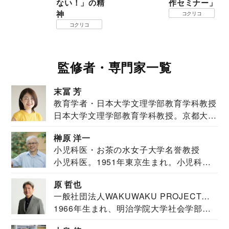
ない！」の精
作セミナー」
神
コクリコ
コクリコ
監修者・専門家一覧
末冨 芳
教育学者・日本大学文理学部教育学科教授
日本大学文理学部教育学科教授。京都大学
教育学部卒業...
榊原 洋一
小児科医・お茶の水女子大学名誉教授
小児科医。1951年東京生まれ。小児科
医。東京大学...
原 哲也
一般社団法人WAKUWAKU PROJECT
1966年生まれ、明治学院大学社会学部福
JAPAN代表・言語聴覚士・社会福祉士
祉学科卒業...