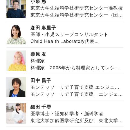
小泉 悠
東京大学先端科学技術研究センター准教授
東京大学先端科学技術研究センター（国際
安全保障構想...
森田 麻里子
医師・小児スリープコンサルタント
Child Health Laboratory代表...
栗原 友
料理家
料理家 2005年から料理家としてレシピ
を紹介。東...
田中 昌子
モンテッソーリで子育て支援 エンジェル
モンテッソーリで子育て支援 エンジェル
ズハウス研究所所長
ズハウス研究...
細田 千尋
医学博士・認知科学者・脳科学者
東北大学加齢医学研究所及び、東北大学大
学院情報科学...