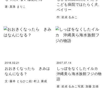
こども病院ではたらく犬、
著: 真珠 まりこ
ベイリー
作: 岩貞 るみこ
2018.02.21
2007.07.14
おおきくなったら きみは
しっぽをなくしたイルカ
なんになる？
沖縄美ら海水族館フジの物
語
文: 藤本 ともひこ絵: 村上 康成
著: 岩貞 るみこ写真: 加藤 文雄