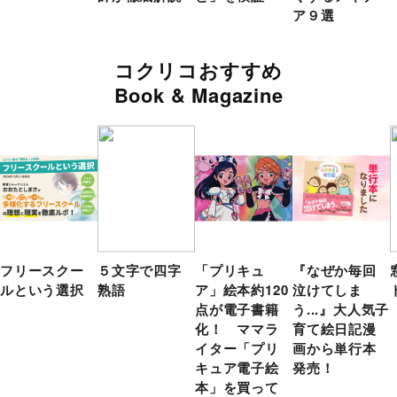
ア９選
コクリコおすすめ
Book & Magazine
フリースクー
５文字で四字
「プリキュ
『なぜか毎回
ルという選択
熟語
ア」絵本約120
泣けてしま
点が電子書籍
う...』大人気子
化！ ママラ
育て絵日記漫
イター「プリ
画から単行本
キュア電子絵
発売！
本」を買って