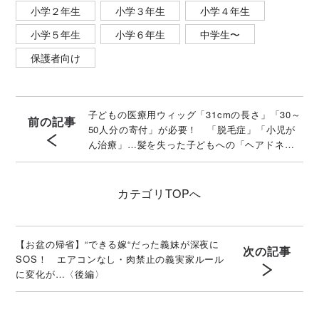
小学２年生
小学３年生
小学４年生
小学５年生
小学６年生
中学生〜
保護者向け
子どもの医療用ウィッグ「31cmの長さ」「30～
前の記事
50人分の寄付」が必要！ 「脱毛症」「小児が
ん治療」…髪を失った子どもへの「ヘアドネー
ション」とは？
カテゴリ
TOPへ
【お盆の帰省】“できる嫁“だった義妹が深夜に
次の記事
SOS！ エアコンなし・肉禁止の義実家ルール
に変化が…〈後編〉