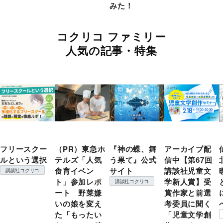
みた！
コクリコ ファミリー
人気の記事・特集
フリースクー
（PR）東急ホ
『神の蝶、舞
アーカイブ配
ルという選択
テルズ「人気
う果て』公式
信中【第67回
食育イベン
サイト
講談社児童文
講談社コクリコ
ト」参加レポ
学新人賞】受
講談社コクリコ
ート 野菜嫌
賞作家と前選
いの娘を変え
考委員に聞く
た「もったい
「児童文学創