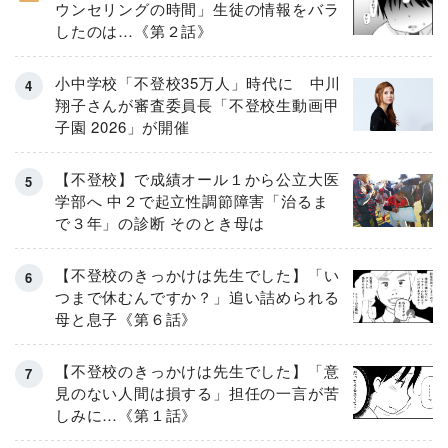
ウンセリングの時間」生徒の情報をバラ
したのは…《第２話》
小中学校「不登校35万人」時代に 中川
翔子さんが審査委員長「不登校生動画甲
子園 2026」が開催
【不登校】で成績オール１から公立大医
学部へ 中２で起立性調節障害「治るま
で３年」の診断 そのとき母は
【不登校のきっかけは先生でした】「い
つまで休むんですか？」追い詰められる
母と息子《第６話》
【不登校のきっかけは先生でした】「意
見のない人間は損する」担任の一言が苦
しみに…《第１話》