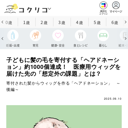
マイページ
講談社
コクリコ
0
1
2
3
4
5
6
歳
歳
歳
歳
歳
歳
歳
妊娠・出産
育児
健康・安全
食とレシピ
暮らし
絵本・
子どもに髪の毛を寄付する「ヘアドネーシ
ョン」約1000個達成！ 医療用ウィッグを
届けた先の「想定外の課題」とは？
寄付された髪からウィッグを作る「ヘアドネーション」 ～
後編～
2025.09.10