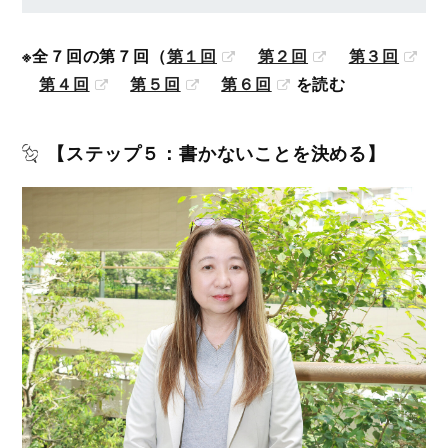
※全７回の第７回（
第１回
第２回
第３回
第４回
第５回
第６回
を読む
【ステップ５：書かないことを決める】