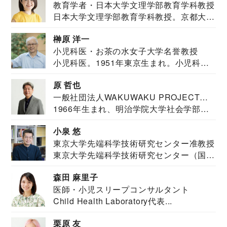
教育学者・日本大学文理学部教育学科教授
日本大学文理学部教育学科教授。京都大学
教育学部卒業...
榊原 洋一
小児科医・お茶の水女子大学名誉教授
小児科医。1951年東京生まれ。小児科
医。東京大学...
原 哲也
一般社団法人WAKUWAKU PROJECT
1966年生まれ、明治学院大学社会学部福
JAPAN代表・言語聴覚士・社会福祉士
祉学科卒業...
小泉 悠
東京大学先端科学技術研究センター准教授
東京大学先端科学技術研究センター（国際
安全保障構想...
森田 麻里子
医師・小児スリープコンサルタント
Child Health Laboratory代表...
栗原 友