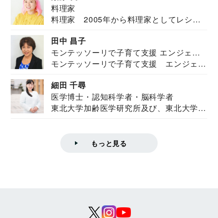
料理家
料理家 2005年から料理家としてレシピ
を紹介。東...
田中 昌子
モンテッソーリで子育て支援 エンジェル
モンテッソーリで子育て支援 エンジェル
ズハウス研究所所長
ズハウス研究...
細田 千尋
医学博士・認知科学者・脳科学者
東北大学加齢医学研究所及び、東北大学大
学院情報科学...
もっと見る