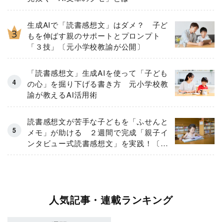
生成AIで「読書感想文」はダメ？ 子ど
もを伸ばす親のサポートとプロンプト
「３技」〔元小学校教諭が公開〕
「読書感想文」生成AIを使って「子ども
の心」を掘り下げる書き方 元小学校教
諭が教えるAI活用術
読書感想文が苦手な子どもを「ふせんと
メモ」が助ける ２週間で完成「親子イ
ンタビュー式読書感想文」を実践！〔文
章力養成講座の専門家〕が伝授
人気記事・連載ランキング