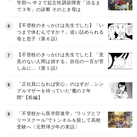
学部へ 中２で起立性調節障害「治るま
で３年」の診断 そのとき母は
【不登校のきっかけは先生でした】「い
つまで休むんですか？」追い詰められる
母と息子《第６話》
【不登校のきっかけは先生でした】「意
見のない人間は損する」担任の一言が苦
しみに…《第１話》
「正社員になれば安心」のはずが…シン
グルマザーを待っていた“魔の２年
間”【前編】
「不登校から医学部進学」“ラップとフ
リースクール”でトンネルを脱して高校
受験へ〔元野球少年の実話〕