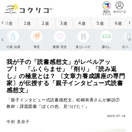
マイページ
講談社
コクリコ
0
1
2
3
4
5
6
歳
歳
歳
歳
歳
歳
歳
妊娠・出産
育児
健康・安全
食とレシピ
暮らし
絵本・
我が子の「読書感想文」がレベルアッ
プ！ 「ふくらませ」「削り」「読み返
し」の極意とは？ 〔文章力養成講座の専門
家〕が伝授する「親子インタビュー式読書
感想文」
「親子インタビュー式読書感想文」松嶋有香さんが解説⑦
教材：課題図書『ぼくの色、見つけた！』
2025.07.16
中村 美奈子