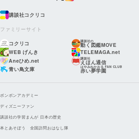
講談社コクリコ
ファミリーサイト
講談社の
コクリコ
動く図鑑MOVE
WEB げんき
TELEMAGA.net
講談社
Aneひめ.net
えほん通信
はやみねかおる FAN CLUB
青い鳥文庫
赤い夢学園
ボンボンアカデミー
ディズニーファン
講談社の学習まんが 日本の歴史
本とあそぼう 全国訪問おはなし隊