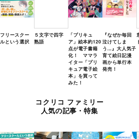
フリースクー
５文字で四字
「プリキュ
『なぜか毎回
ルという選択
熟語
ア」絵本約120
泣けてしま
点が電子書籍
う...』大人気子
化！ ママラ
育て絵日記漫
イター「プリ
画から単行本
キュア電子絵
発売！
本」を買って
みた！
コクリコ ファミリー
人気の記事・特集