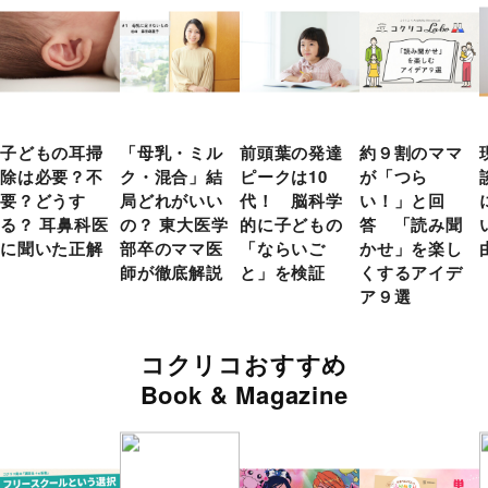
子どもの耳掃
「母乳・ミル
前頭葉の発達
約９割のママ
除は必要？不
ク・混合」結
ピークは10
が「つら
要？どうす
局どれがいい
代！ 脳科学
い！」と回
る？ 耳鼻科医
の？ 東大医学
的に子どもの
答 「読み聞
に聞いた正解
部卒のママ医
「ならいご
かせ」を楽し
師が徹底解説
と」を検証
くするアイデ
ア９選
コクリコおすすめ
Book & Magazine