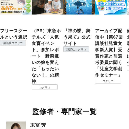
フリースクー
（PR）東急ホ
『神の蝶、舞
アーカイブ配
ルという選択
テルズ「人気
う果て』公式
信中【第67回
食育イベン
サイト
講談社児童文
講談社コクリコ
ト」参加レポ
学新人賞】受
講談社コクリコ
ート 野菜嫌
賞作家と前選
いの娘を変え
考委員に聞く
た「もったい
「児童文学創
ない！」の精
作セミナー」
神
コクリコ
コクリコ
監修者・専門家一覧
末冨 芳