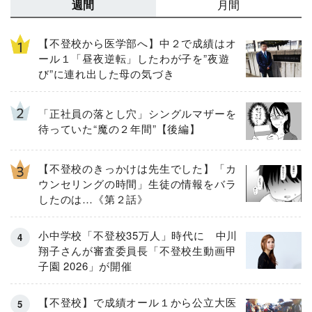
週間
月間
【不登校から医学部へ】中２で成績はオ
ール１「昼夜逆転」したわが子を”夜遊
び”に連れ出した母の気づき
「正社員の落とし穴」シングルマザーを
待っていた“魔の２年間”【後編】
【不登校のきっかけは先生でした】「カ
ウンセリングの時間」生徒の情報をバラ
したのは…《第２話》
小中学校「不登校35万人」時代に 中川
翔子さんが審査委員長「不登校生動画甲
子園 2026」が開催
【不登校】で成績オール１から公立大医