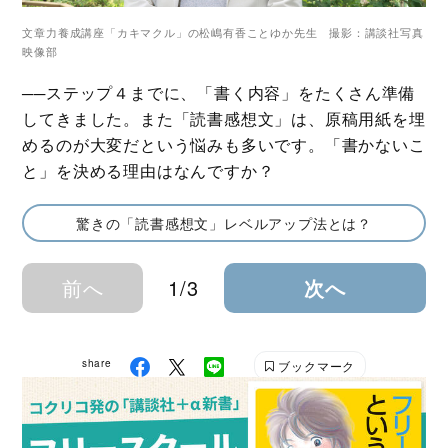
文章力養成講座「カキマクル」の松嶋有香ことゆか先生 撮影：講談社写真
映像部
──ステップ４までに、「書く内容」をたくさん準備
してきました。また「読書感想文」は、原稿用紙を埋
めるのが大変だという悩みも多いです。「書かないこ
と」を決める理由はなんですか？
驚きの「読書感想文」レベルアップ法とは？
前へ
1/3
次へ
share
ブックマーク