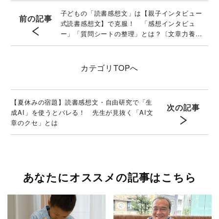
子どもの「読書感想文」は【親子インタビュー
前の記事
式読書感想文】で克服！ 「感想インタビュ
ー」「質問シートの整理」とは？〔文章力養成
講座の専門家〕がわかりやすく解説
カテゴリ
TOPへ
【夏休みの宿題】読書感想文・自由研究で「生
次の記事
成AI」を使うとバレる！ 先生が見抜く「AI文
章のクセ」とは
あなたにオススメの記事はこちら