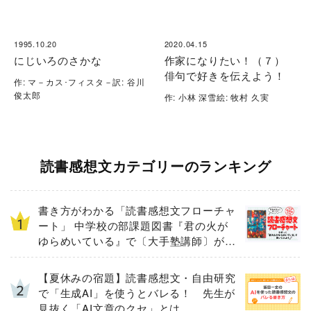
1995.10.20
2020.04.15
にじいろのさかな
作家になりたい！（７）
俳句で好きを伝えよう！
作: マ－カス･フィスタ－訳: 谷川
俊太郎
作: 小林 深雪絵: 牧村 久実
読書感想文カテゴリーのランキング
書き方がわかる「読書感想文フローチャ
ート」 中学校の部課題図書『君の火が
ゆらめいている』で〔大手塾講師〕が実
演！
【夏休みの宿題】読書感想文・自由研究
で「生成AI」を使うとバレる！ 先生が
見抜く「AI文章のクセ」とは