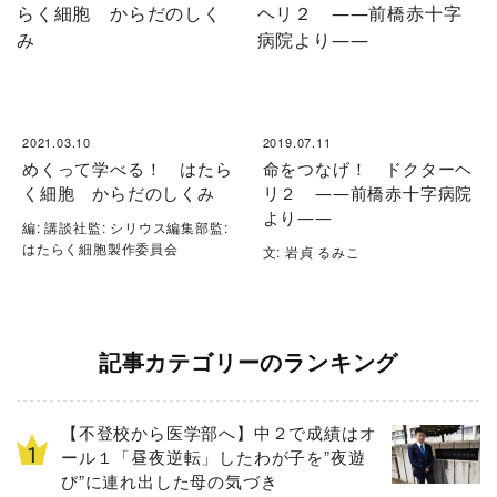
2021.03.10
2019.07.11
めくって学べる！ はたら
命をつなげ！ ドクターヘ
く細胞 からだのしくみ
リ２ ――前橋赤十字病院
より――
編: 講談社監: シリウス編集部監:
はたらく細胞製作委員会
文: 岩貞 るみこ
記事カテゴリーのランキング
【不登校から医学部へ】中２で成績はオ
ール１「昼夜逆転」したわが子を”夜遊
び”に連れ出した母の気づき