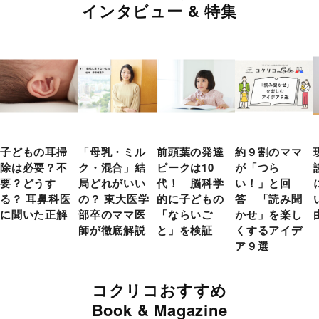
インタビュー & 特集
子どもの耳掃
「母乳・ミル
前頭葉の発達
約９割のママ
除は必要？不
ク・混合」結
ピークは10
が「つら
要？どうす
局どれがいい
代！ 脳科学
い！」と回
る？ 耳鼻科医
の？ 東大医学
的に子どもの
答 「読み聞
に聞いた正解
部卒のママ医
「ならいご
かせ」を楽し
師が徹底解説
と」を検証
くするアイデ
ア９選
コクリコおすすめ
Book & Magazine