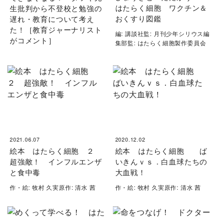
はたらく細胞 ワクチン＆
生批判から不登校と勉強の
おくすり図鑑
遅れ・教育について考え
た！［教育ジャーナリスト
編: 講談社監: 月刊少年シリウス編
がコメント］
集部監: はたらく細胞製作委員会
2021.06.07
2020.12.02
絵本 はたらく細胞 ２
絵本 はたらく細胞 ば
超強敵！ インフルエンザ
いきんｖｓ．白血球たちの
と食中毒
大血戦！
作・絵: 牧村 久実原作: 清水 茜
作・絵: 牧村 久実原作: 清水 茜