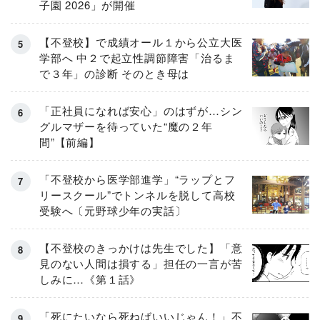
子園 2026」が開催
【不登校】で成績オール１から公立大医
学部へ 中２で起立性調節障害「治るま
で３年」の診断 そのとき母は
「正社員になれば安心」のはずが…シン
グルマザーを待っていた“魔の２年
間”【前編】
「不登校から医学部進学」“ラップとフ
リースクール”でトンネルを脱して高校
受験へ〔元野球少年の実話〕
【不登校のきっかけは先生でした】「意
見のない人間は損する」担任の一言が苦
しみに…《第１話》
「死にたいなら死ねばいいじゃん！」不