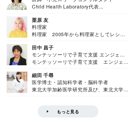
Child Health Laboratory代表...
栗原 友
料理家
料理家 2005年から料理家としてレシピ
を紹介。東...
田中 昌子
モンテッソーリで子育て支援 エンジェル
モンテッソーリで子育て支援 エンジェル
ズハウス研究所所長
ズハウス研究...
細田 千尋
医学博士・認知科学者・脳科学者
東北大学加齢医学研究所及び、東北大学大
学院情報科学...
もっと見る