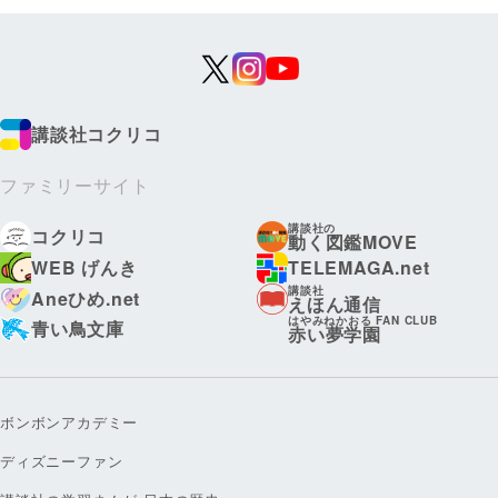
講談社コクリコ
ファミリーサイト
講談社の
コクリコ
動く図鑑MOVE
WEB げんき
TELEMAGA.net
講談社
Aneひめ.net
えほん通信
はやみねかおる FAN CLUB
青い鳥文庫
赤い夢学園
ボンボンアカデミー
ディズニーファン