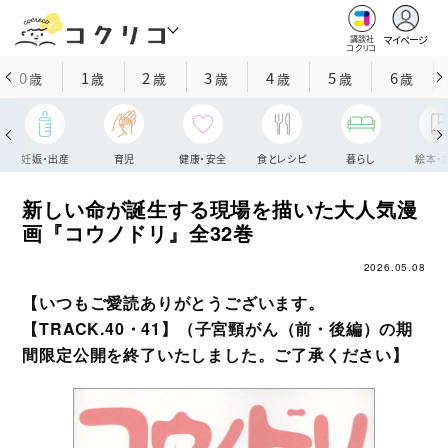
マイページ
講談社
コクリコ
0
1
2
3
4
5
6
歳
歳
歳
歳
歳
歳
歳
妊娠・出産
育児
健康・安全
食とレシピ
暮らし
絵本・
新しい命が誕生する現場を描いた大人気漫
画『コウノドリ』全32巻
2026.05.08
【いつもご愛読ありがとうございます。
【TRACK.40・41】（子宮頸がん（前・後編）の期
間限定公開を終了いたしました。ご了承ください】