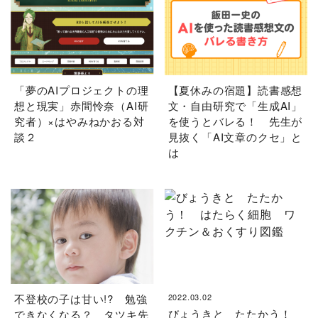
「夢のAIプロジェクトの理
【夏休みの宿題】読書感想
想と現実」赤間怜奈（AI研
文・自由研究で「生成AI」
究者）×はやみねかおる対
を使うとバレる！ 先生が
談２
見抜く「AI文章のクセ」と
は
不登校の子は甘い!? 勉強
2022.03.02
びょうきと たたかう！
できなくなる？ タツキ先