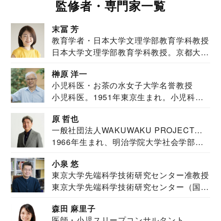
監修者・専門家一覧
末冨 芳
教育学者・日本大学文理学部教育学科教授
日本大学文理学部教育学科教授。京都大学
教育学部卒業...
榊原 洋一
小児科医・お茶の水女子大学名誉教授
小児科医。1951年東京生まれ。小児科
医。東京大学...
原 哲也
一般社団法人WAKUWAKU PROJECT
1966年生まれ、明治学院大学社会学部福
JAPAN代表・言語聴覚士・社会福祉士
祉学科卒業...
小泉 悠
東京大学先端科学技術研究センター准教授
東京大学先端科学技術研究センター（国際
安全保障構想...
森田 麻里子
医師・小児スリープコンサルタント