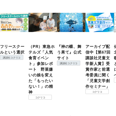
フリースクー
（PR）東急ホ
『神の蝶、舞
アーカイブ配
ルという選択
テルズ「人気
う果て』公式
信中【第67回
食育イベン
サイト
講談社児童文
講談社コクリコ
ト」参加レポ
学新人賞】受
講談社コクリコ
ート 野菜嫌
賞作家と前選
いの娘を変え
考委員に聞く
た「もったい
「児童文学創
ない！」の精
作セミナー」
神
コクリコ
コクリコ