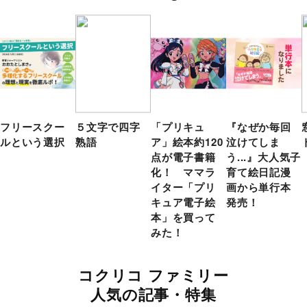
フリースクー
５文字で四字
「プリキュ
『なぜか毎回
ルという選択
熟語
ア」絵本約120
泣けてしま
点が電子書籍
う...』大人気子
化！ ママラ
育て絵日記漫
イター「プリ
画から単行本
キュア電子絵
発売！
本」を買って
みた！
コクリコ ファミリー
人気の記事・特集