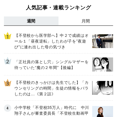
人気記事・連載ランキング
週間
月間
【不登校から医学部へ】中２で成績はオ
ール１「昼夜逆転」したわが子を”夜遊
び”に連れ出した母の気づき
「正社員の落とし穴」シングルマザーを
待っていた“魔の２年間”【後編】
【不登校のきっかけは先生でした】「カ
ウンセリングの時間」生徒の情報をバラ
したのは…《第２話》
小中学校「不登校35万人」時代に 中川
翔子さんが審査委員長「不登校生動画甲