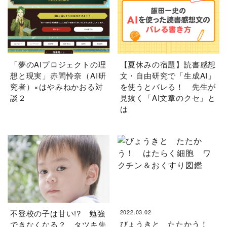
「夢のAIプロジェクトの理
【夏休みの宿題】読書感想
想と現実」赤間怜奈（AI研
文・自由研究で「生成AI」
究者）×はやみねかおる対
を使うとバレる！ 先生が
談２
見抜く「AI文章のクセ」と
は
不登校の子は甘い!? 勉強
2022.03.02
びょうきと たたかう！
できなくなる？ タツキ先