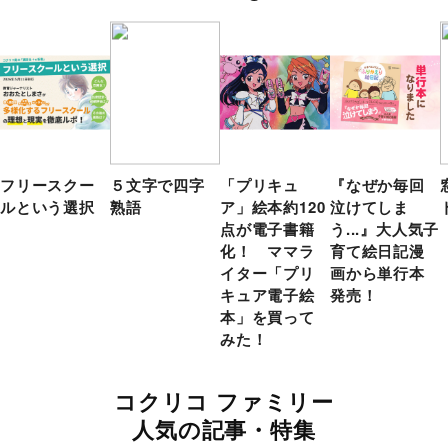
フリースクー
５文字で四字
「プリキュ
『なぜか毎回
ルという選択
熟語
ア」絵本約120
泣けてしま
点が電子書籍
う...』大人気子
化！ ママラ
育て絵日記漫
イター「プリ
画から単行本
キュア電子絵
発売！
本」を買って
みた！
コクリコ ファミリー
人気の記事・特集