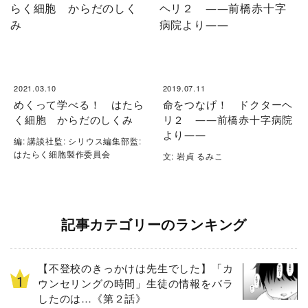
2021.03.10
2019.07.11
めくって学べる！ はたら
命をつなげ！ ドクターヘ
く細胞 からだのしくみ
リ２ ――前橋赤十字病院
より――
編: 講談社監: シリウス編集部監:
はたらく細胞製作委員会
文: 岩貞 るみこ
記事カテゴリーのランキング
【不登校のきっかけは先生でした】「カ
ウンセリングの時間」生徒の情報をバラ
したのは…《第２話》