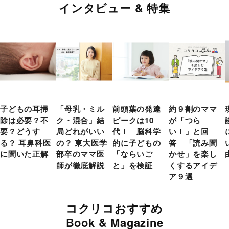
インタビュー & 特集
子どもの耳掃
「母乳・ミル
前頭葉の発達
約９割のママ
除は必要？不
ク・混合」結
ピークは10
が「つら
要？どうす
局どれがいい
代！ 脳科学
い！」と回
る？ 耳鼻科医
の？ 東大医学
的に子どもの
答 「読み聞
に聞いた正解
部卒のママ医
「ならいご
かせ」を楽し
師が徹底解説
と」を検証
くするアイデ
ア９選
コクリコおすすめ
Book & Magazine