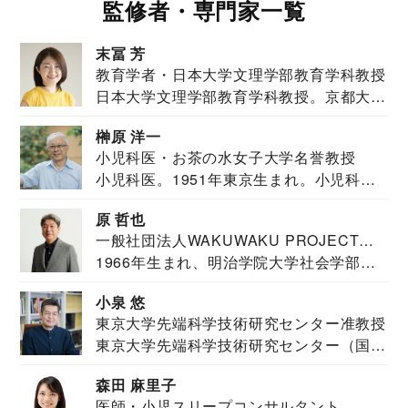
監修者・専門家一覧
末冨 芳
教育学者・日本大学文理学部教育学科教授
日本大学文理学部教育学科教授。京都大学
教育学部卒業...
榊原 洋一
小児科医・お茶の水女子大学名誉教授
小児科医。1951年東京生まれ。小児科
医。東京大学...
原 哲也
一般社団法人WAKUWAKU PROJECT
1966年生まれ、明治学院大学社会学部福
JAPAN代表・言語聴覚士・社会福祉士
祉学科卒業...
小泉 悠
東京大学先端科学技術研究センター准教授
東京大学先端科学技術研究センター（国際
安全保障構想...
森田 麻里子
医師・小児スリープコンサルタント