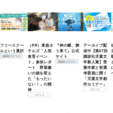
フリースクー
（PR）東急ホ
『神の蝶、舞
アーカイブ配
ルという選択
テルズ「人気
う果て』公式
信中【第67回
食育イベン
サイト
講談社児童文
講談社コクリコ
ト」参加レポ
学新人賞】受
講談社コクリコ
ート 野菜嫌
賞作家と前選
いの娘を変え
考委員に聞く
た「もったい
「児童文学創
ない！」の精
作セミナー」
神
コクリコ
コクリコ