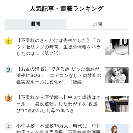
人気記事・連載ランキング
週間
月間
【不登校のきっかけは先生でした】「カ
ウンセリングの時間」生徒の情報をバラ
したのは…《第２話》
【お盆の帰省】“できる嫁“だった義妹が
深夜にSOS！ エアコンなし・肉禁止の
義実家ルールに変化が…〈後編〉
【不登校から医学部へ】中２で成績はオ
ール１「昼夜逆転」したわが子を”夜遊
び”に連れ出した母の気づき
小中学校「不登校35万人」時代に 中川
翔子さんが審査委員長「不登校生動画甲