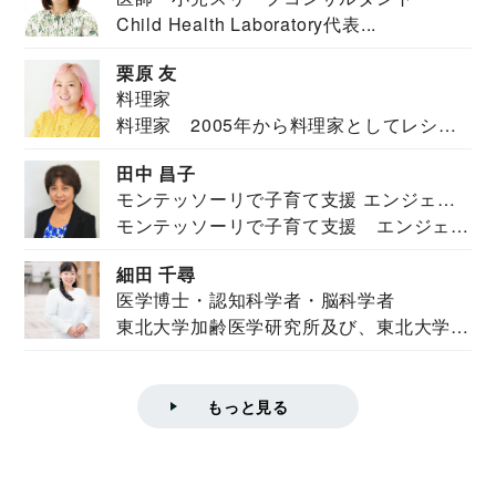
Child Health Laboratory代表...
栗原 友
料理家
料理家 2005年から料理家としてレシピ
を紹介。東...
田中 昌子
モンテッソーリで子育て支援 エンジェル
モンテッソーリで子育て支援 エンジェル
ズハウス研究所所長
ズハウス研究...
細田 千尋
医学博士・認知科学者・脳科学者
東北大学加齢医学研究所及び、東北大学大
学院情報科学...
もっと見る