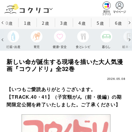
マイページ
講談社
コクリコ
0
1
2
3
4
5
6
歳
歳
歳
歳
歳
歳
歳
妊娠・出産
育児
健康・安全
食とレシピ
暮らし
絵本・
新しい命が誕生する現場を描いた大人気漫
画『コウノドリ』全32巻
2026.05.08
【いつもご愛読ありがとうございます。
【TRACK.40・41】（子宮頸がん（前・後編）の期
間限定公開を終了いたしました。ご了承ください】