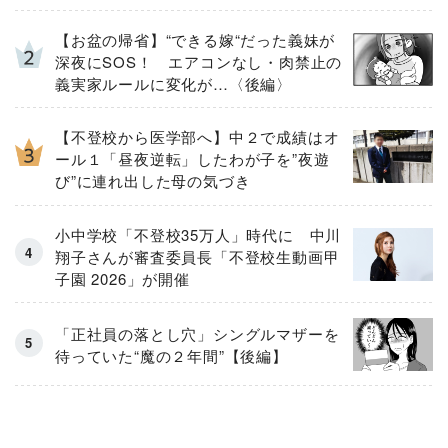
【お盆の帰省】“できる嫁“だった義妹が
深夜にSOS！ エアコンなし・肉禁止の
義実家ルールに変化が…〈後編〉
【不登校から医学部へ】中２で成績はオ
ール１「昼夜逆転」したわが子を”夜遊
び”に連れ出した母の気づき
小中学校「不登校35万人」時代に 中川
翔子さんが審査委員長「不登校生動画甲
子園 2026」が開催
「正社員の落とし穴」シングルマザーを
待っていた“魔の２年間”【後編】