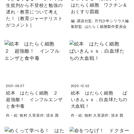
はたらく細胞 ワクチン＆
生批判から不登校と勉強の
おくすり図鑑
遅れ・教育について考え
た！［教育ジャーナリスト
編: 講談社監: 月刊少年シリウス編
がコメント］
集部監: はたらく細胞製作委員会
2021.06.07
2020.12.02
絵本 はたらく細胞 ２
絵本 はたらく細胞 ば
超強敵！ インフルエンザ
いきんｖｓ．白血球たちの
と食中毒
大血戦！
作・絵: 牧村 久実原作: 清水 茜
作・絵: 牧村 久実原作: 清水 茜