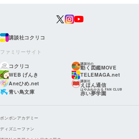
講談社コクリコ
ファミリーサイト
講談社の
コクリコ
動く図鑑MOVE
WEB げんき
TELEMAGA.net
講談社
Aneひめ.net
えほん通信
はやみねかおる FAN CLUB
青い鳥文庫
赤い夢学園
ボンボンアカデミー
ディズニーファン