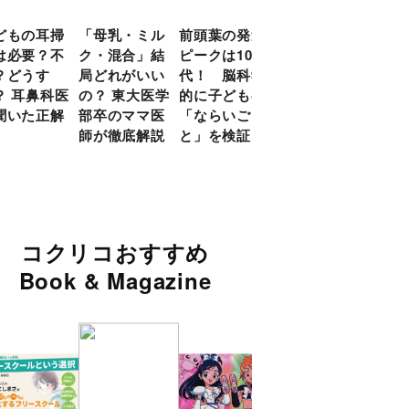
どもの耳掃
「母乳・ミル
前頭葉の発達
約９割のママ
現役
は必要？不
ク・混合」結
ピークは10
が「つら
談員
？どうす
局どれがいい
代！ 脳科学
い！」と回
に偏
？ 耳鼻科医
の？ 東大医学
的に子どもの
答 「読み聞
い」
聞いた正解
部卒のママ医
「ならいご
かせ」を楽し
由
師が徹底解説
と」を検証
くするアイデ
ア９選
コクリコおすすめ
Book & Magazine