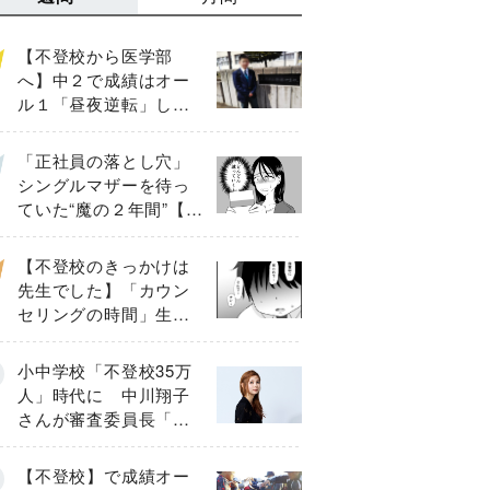
【不登校から医学部
へ】中２で成績はオー
ル１「昼夜逆転」した
わが子を”夜遊び”に連れ
出した母の気づき
「正社員の落とし穴」
シングルマザーを待っ
ていた“魔の２年間”【後
編】
【不登校のきっかけは
先生でした】「カウン
セリングの時間」生徒
の情報をバラしたの
は…《第２話》
小中学校「不登校35万
人」時代に 中川翔子
さんが審査委員長「不
登校生動画甲子園
2026」が開催
【不登校】で成績オー