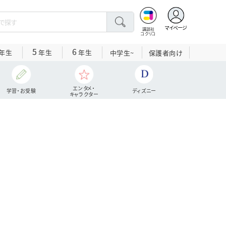
マイページ
講談社
コクリコ
5
6
年生
年生
年生
中学生~
保護者向け
エンタメ・
学習・お受験
ディズニー
キャラクター