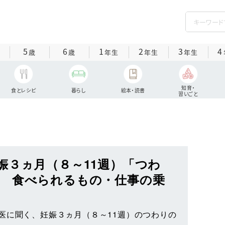
5
6
1
2
3
4
歳
歳
年生
年生
年生
知育・
食とレシピ
暮らし
絵本・読書
習いごと
娠３ヵ月（８～11週）「つわ
 食べられるもの・仕事の乗
医に聞く、妊娠３ヵ月（８～11週）のつわりの