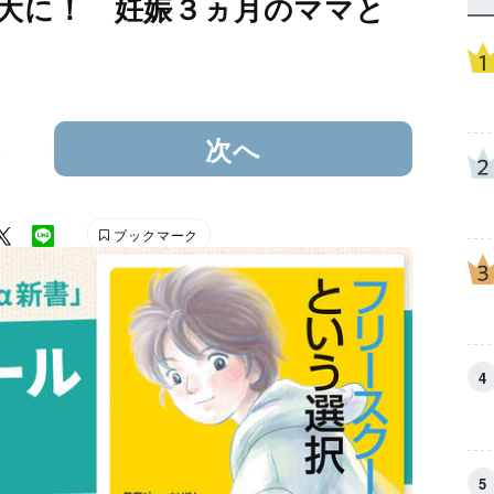
大に！ 妊娠３ヵ月のママと
3
次へ
ブックマーク