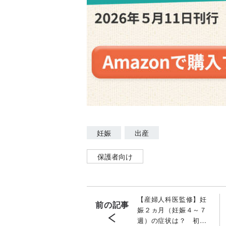
妊娠
出産
保護者向け
【産婦人科医監修】妊
前の記事
娠２ヵ月（妊娠４～７
週）の症状は？ 初め