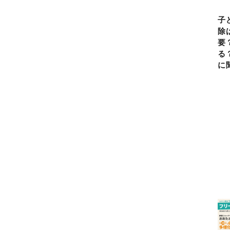
子
除
要
る
に