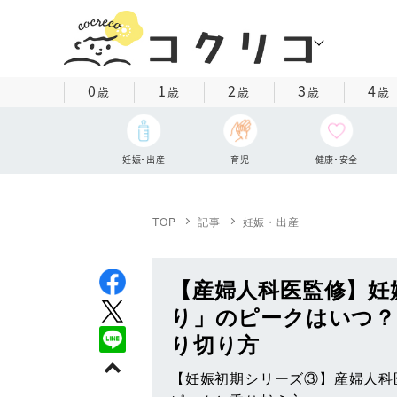
0
1
2
3
4
歳
歳
歳
歳
歳
妊娠・出産
育児
健康・安全
TOP
記事
妊娠・出産
【産婦人科医監修】妊
り」のピークはいつ？
り切り方
【妊娠初期シリーズ③】産婦人科