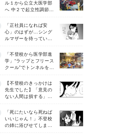
ル１から公立大医学部
へ 中２で起立性調節障
害「治るまで３年」の
診断 そのとき母は
「正社員になれば安
心」のはずが…シング
ルマザーを待ってい
た“魔の２年間”【前編】
「不登校から医学部進
学」“ラップとフリース
クール”でトンネルを脱
して高校受験へ〔元野
球少年の実話〕
【不登校のきっかけは
先生でした】「意見の
ない人間は損する」担
任の一言が苦しみに…
《第１話》
「死にたいなら死ねば
いいじゃん！」不登校
の姉に浴びせてしまっ
た言葉【番外編・後