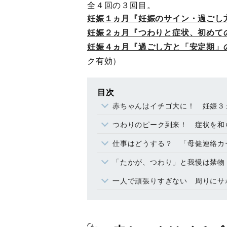
全４回の３回目。
妊娠１ヵ月『妊娠のサイン・過ごし
妊娠２ヵ月『つわりと症状、初めて
妊娠４ヵ月『過ごし方と「安定期」
ク有効）
目次
赤ちゃんはイチゴ大に！ 妊娠３
つわりのピーク到来！ 症状を和
仕事はどうする？ 「母健連絡カ
「たかが、つわり」と我慢は禁物
一人で頑張りすぎない 周りにサ