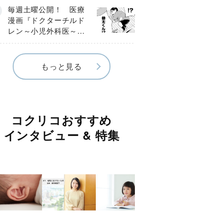
編】
毎週土曜公開！ 医療
漫画『ドクターチルド
レン～小児外科医～』
【Episode.４】
もっと見る
コクリコおすすめ
インタビュー & 特集