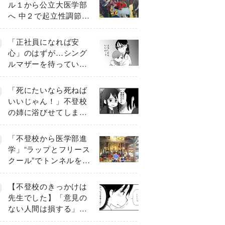
ル１から公立大医学部
へ 中２で起立性調節障
害「治るまで３年」の
診断 そのとき母は
「正社員になれば安
心」のはずが…シング
ルマザーを待ってい
た“魔の２年間”【前編】
「死にたいなら死ねば
いいじゃん！」不登校
の姉に浴びせてしまっ
た言葉【番外編・後
編】
「不登校から医学部進
学」“ラップとフリース
クール”でトンネルを脱
して高校受験へ〔元野
球少年の実話〕
【不登校のきっかけは
先生でした】「意見の
ない人間は損する」担
任の一言が苦しみに…