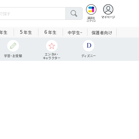
マイページ
講談社
コクリコ
5
6
年生
年生
年生
中学生~
保護者向け
エンタメ・
学習・お受験
ディズニー
キャラクター