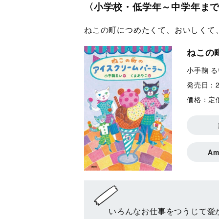
〈小学校・低学年～中学年ま
ねこの町につめたくて、おいしくて
ねこの
小手鞠 る
発売日：
価格：
定
A
いろんなお仕事をつうじて愛