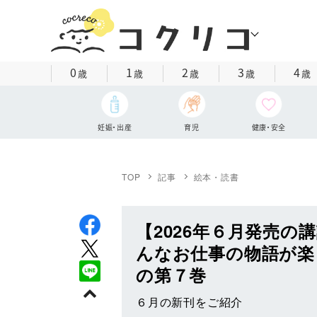
0
1
2
3
4
歳
歳
歳
歳
歳
妊娠・出産
育児
健康・安全
TOP
記事
絵本・読書
【2026年６月発売
んなお仕事の物語が楽
の第７巻
６月の新刊をご紹介