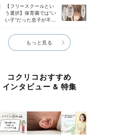
《第１話》
【フリースクールとい
う選択】保育園では“い
い子”だった息子が不登
校に…小学校入学後に
見えたSOS《第１話》
もっと見る
コクリコおすすめ
インタビュー & 特集