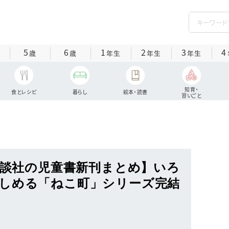
5
6
1
2
3
4
歳
歳
年生
年生
年生
知育・
食とレシピ
暮らし
絵本・読書
習いごと
の講談社の児童書新刊まとめ】いろ
しめる「ねこ町」シリーズ完結