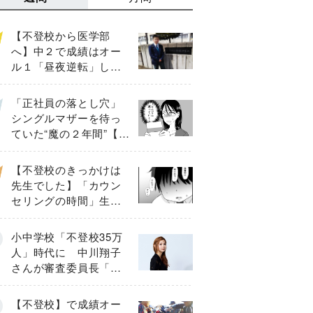
【不登校から医学部
へ】中２で成績はオー
ル１「昼夜逆転」した
わが子を”夜遊び”に連れ
出した母の気づき
「正社員の落とし穴」
シングルマザーを待っ
ていた“魔の２年間”【後
編】
【不登校のきっかけは
先生でした】「カウン
セリングの時間」生徒
の情報をバラしたの
は…《第２話》
小中学校「不登校35万
人」時代に 中川翔子
さんが審査委員長「不
登校生動画甲子園
2026」が開催
【不登校】で成績オー