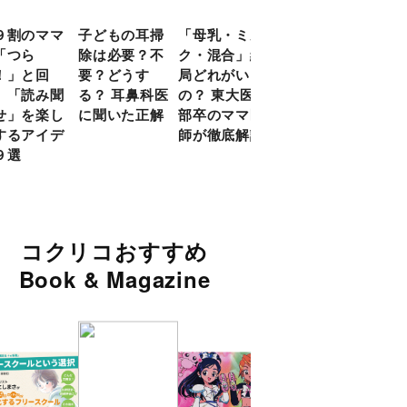
９割のママ
子どもの耳掃
「母乳・ミル
前頭葉の発達
現役
「つら
除は必要？不
ク・混合」結
ピークは10
談員
！」と回
要？どうす
局どれがいい
代！ 脳科学
に偏
 「読み聞
る？ 耳鼻科医
の？ 東大医学
的に子どもの
い」
せ」を楽し
に聞いた正解
部卒のママ医
「ならいご
由
するアイデ
師が徹底解説
と」を検証
９選
コクリコおすすめ
Book & Magazine