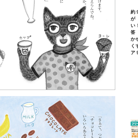
約
が
い
答
か
く
ア