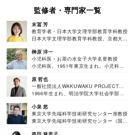
監修者・専門家一覧
末冨 芳
教育学者・日本大学文理学部教育学科教授
日本大学文理学部教育学科教授。京都大学
教育学部卒業...
榊原 洋一
小児科医・お茶の水女子大学名誉教授
小児科医。1951年東京生まれ。小児科
医。東京大学...
原 哲也
一般社団法人WAKUWAKU PROJECT
1966年生まれ、明治学院大学社会学部福
JAPAN代表・言語聴覚士・社会福祉士
祉学科卒業...
小泉 悠
東京大学先端科学技術研究センター准教授
東京大学先端科学技術研究センター（国際
安全保障構想...
森田 麻里子