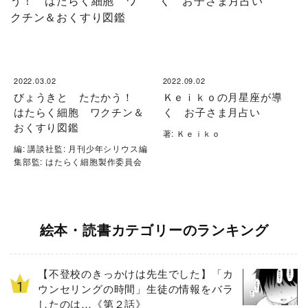
2022.03.02
2022.09.02
びょうきと たたかう！
Ｋｅｉｋｏの月星座が導
はたらく細胞 ワクチン＆
く お子さま月占い
おくすり図鑑
著: Ｋｅｉｋｏ
編: 講談社監: 月刊少年シリウス編
集部監: はたらく細胞製作委員会
絵本・読書カテゴリーのランキング
【不登校のきっかけは先生でした】「カ
ウンセリングの時間」生徒の情報をバラ
したのは…《第２話》