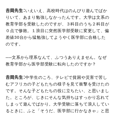
𠮷岡先生：
いえいえ、高校時代はのんびり遊んでばか
りいて、あまり勉強しなかったんです。大学は文系の
教育学部を受験したのですが、３科目のうち２科目が
０点で惨敗。１浪目に突然医学部受験に変更して、偏
差値30台から猛勉強してようやく医学部に合格した
のです。
──文系から理系なんて、ふつうありえません。なぜ
教育学部から医学部受験に転向したのですか？
𠮷岡先生：
中学生のころ、テレビで貧困や災害で苦し
むアフリカの子どもたちの様子を見て衝撃を受けたの
です。そんな子どもたちの役に立ちたい、と思いまし
た。ところが、じきにそんな気持ちはすっかり忘れて
しまって遊んでばかり。大学受験に落ちて浪人してい
るときに、ふと「そうだ、医学部に行かなきゃ」と思