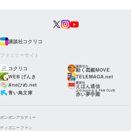
講談社コクリコ
ファミリーサイト
講談社の
コクリコ
動く図鑑MOVE
WEB げんき
TELEMAGA.net
講談社
Aneひめ.net
えほん通信
はやみねかおる FAN CLUB
青い鳥文庫
赤い夢学園
ボンボンアカデミー
ディズニーファン