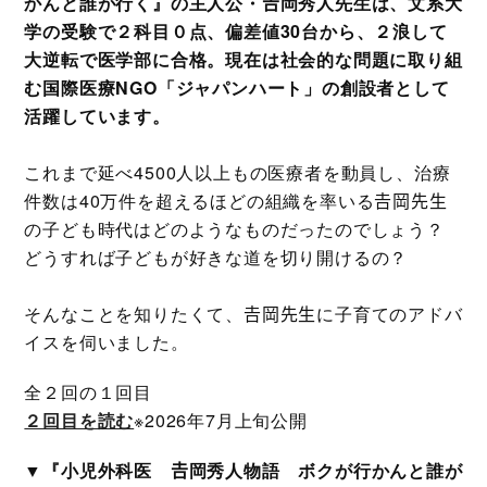
かんと誰が行く』の主人公・𠮷岡秀人先生は、文系大
学の受験で２科目０点、偏差値30台から、２浪して
大逆転で医学部に合格。現在は社会的な問題に取り組
む国際医療NGO「ジャパンハート」の創設者として
活躍しています。
これまで延べ4500人以上もの医療者を動員し、治療
件数は40万件を超えるほどの組織を率いる𠮷岡先生
の子ども時代はどのようなものだったのでしょう？
どうすれば子どもが好きな道を切り開けるの？
そんなことを知りたくて、𠮷岡先生に子育てのアドバ
イスを伺いました。
全２回の１回目
２回目を読む
※2026年7月上旬公開
▼『小児外科医 𠮷岡秀人物語 ボクが行かんと誰が