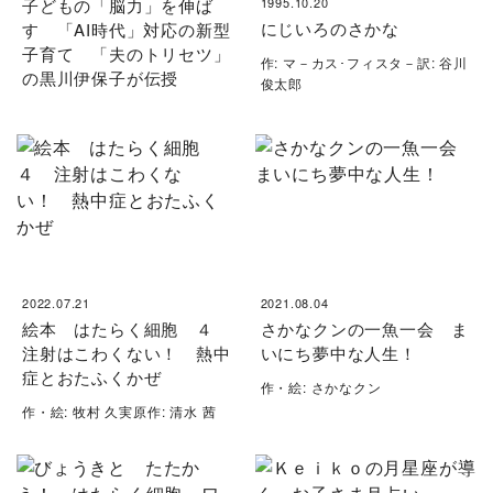
子どもの「脳力」を伸ば
1995.10.20
にじいろのさかな
す 「AI時代」対応の新型
子育て 「夫のトリセツ」
作: マ－カス･フィスタ－訳: 谷川
の黒川伊保子が伝授
俊太郎
2022.07.21
2021.08.04
絵本 はたらく細胞 ４
さかなクンの一魚一会 ま
注射はこわくない！ 熱中
いにち夢中な人生！
症とおたふくかぜ
作・絵: さかなクン
作・絵: 牧村 久実原作: 清水 茜