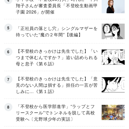
翔子さんが審査委員長「不登校生動画甲
子園 2026」が開催
「正社員の落とし穴」シングルマザーを
待っていた“魔の２年間”【後編】
【不登校のきっかけは先生でした】「い
つまで休むんですか？」追い詰められる
母と息子《第６話》
【不登校のきっかけは先生でした】「意
見のない人間は損する」担任の一言が苦
しみに…《第１話》
「不登校から医学部進学」“ラップとフ
リースクール”でトンネルを脱して高校
受験へ〔元野球少年の実話〕