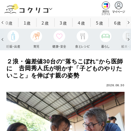
マイページ
講談社
コクリコ
0
1
2
3
4
5
6
歳
歳
歳
歳
歳
歳
歳
妊娠・出産
育児
健康・安全
食とレシピ
暮らし
絵本・
２浪・偏差値30台の“落ちこぼれ“から医師
に 𠮷岡秀人氏が明かす「子どものやりた
いこと」を伸ばす親の姿勢
2026.06.30