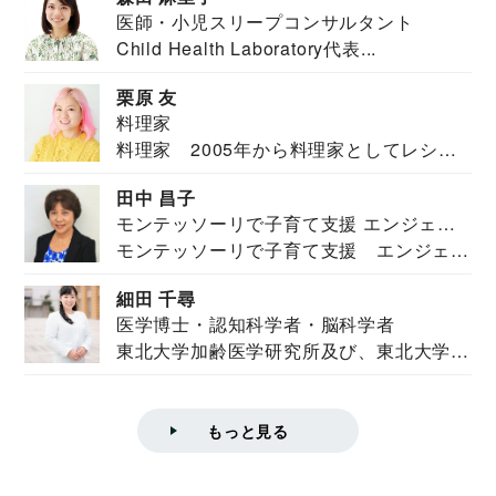
医師・小児スリープコンサルタント
Child Health Laboratory代表...
栗原 友
料理家
料理家 2005年から料理家としてレシピ
を紹介。東...
田中 昌子
モンテッソーリで子育て支援 エンジェル
モンテッソーリで子育て支援 エンジェル
ズハウス研究所所長
ズハウス研究...
細田 千尋
医学博士・認知科学者・脳科学者
東北大学加齢医学研究所及び、東北大学大
学院情報科学...
もっと見る