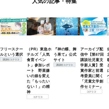
人気の記事・特集
フリースクー
（PR）東急ホ
『神の蝶、舞
アーカイブ配
ルという選択
テルズ「人気
う果て』公式
信中【第67回
食育イベン
サイト
講談社児童文
講談社コクリコ
ト」参加レポ
学新人賞】受
講談社コクリコ
ート 野菜嫌
賞作家と前選
いの娘を変え
考委員に聞く
た「もったい
「児童文学創
ない！」の精
作セミナー」
神
コクリコ
コクリコ