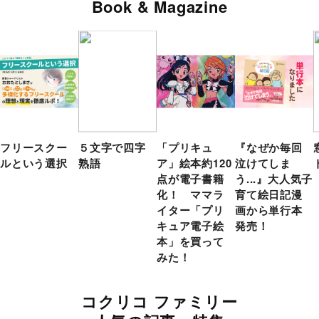
Book & Magazine
フリースクー
５文字で四字
「プリキュ
『なぜか毎回
ルという選択
熟語
ア」絵本約120
泣けてしま
点が電子書籍
う...』大人気子
化！ ママラ
育て絵日記漫
イター「プリ
画から単行本
キュア電子絵
発売！
本」を買って
みた！
コクリコ ファミリー