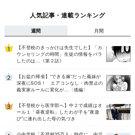
人気記事・連載ランキング
週間
月間
【不登校のきっかけは先生でした】「カ
ウンセリングの時間」生徒の情報をバラ
したのは…《第２話》
【お盆の帰省】“できる嫁“だった義妹が
深夜にSOS！ エアコンなし・肉禁止の
義実家ルールに変化が…〈後編〉
【不登校から医学部へ】中２で成績はオ
ール１「昼夜逆転」したわが子を”夜遊
び”に連れ出した母の気づき
小中学校「不登校35万人」時代に 中川