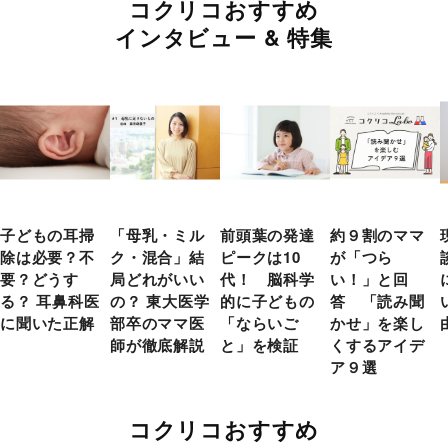
コクリコおすすめ
インタビュー & 特集
子どもの耳掃
「母乳・ミル
前頭葉の発達
約９割のママ
除は必要？不
ク・混合」結
ピークは10
が「つら
要？どうす
局どれがいい
代！ 脳科学
い！」と回
る？ 耳鼻科医
の？ 東大医学
的に子どもの
答 「読み聞
に聞いた正解
部卒のママ医
「ならいご
かせ」を楽し
師が徹底解説
と」を検証
くするアイデ
ア９選
コクリコおすすめ