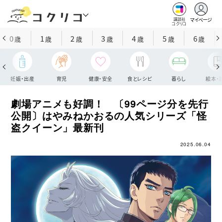
マイページ
講談社
コクリコ
0
1
2
3
4
5
6
歳
歳
歳
歳
歳
歳
歳
妊娠・出産
育児
健康・安全
食とレシピ
暮らし
絵本・
劇場アニメも好調！ 〔99ページ分を先行
公開〕はやみねかおるの人気シリーズ「怪
盗クイーン」最新刊
2025.06.04