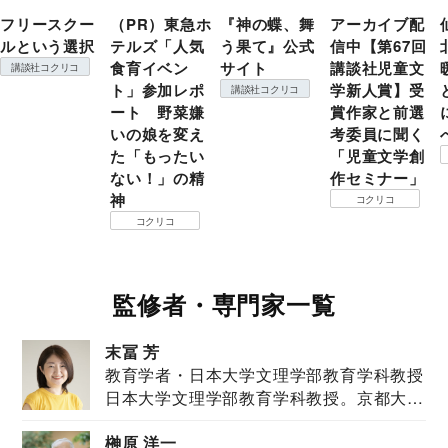
フリースクー
（PR）東急ホ
『神の蝶、舞
アーカイブ配
ルという選択
テルズ「人気
う果て』公式
信中【第67回
食育イベン
サイト
講談社児童文
講談社コクリコ
ト」参加レポ
学新人賞】受
講談社コクリコ
ート 野菜嫌
賞作家と前選
いの娘を変え
考委員に聞く
た「もったい
「児童文学創
ない！」の精
作セミナー」
神
コクリコ
コクリコ
監修者・専門家一覧
末冨 芳
教育学者・日本大学文理学部教育学科教授
日本大学文理学部教育学科教授。京都大学
教育学部卒業...
榊原 洋一