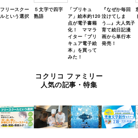
フリースクー
５文字で四字
「プリキュ
『なぜか毎回
ルという選択
熟語
ア」絵本約120
泣けてしま
点が電子書籍
う...』大人気子
化！ ママラ
育て絵日記漫
イター「プリ
画から単行本
キュア電子絵
発売！
本」を買って
みた！
コクリコ ファミリー
人気の記事・特集