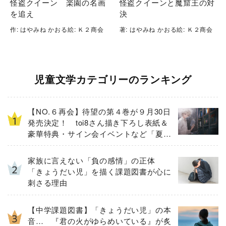
怪盗クイーン 楽園の名画
怪盗クイーンと魔窟王の対
を追え
決
作: はやみね かおる絵: Ｋ２商会
著: はやみね かおる絵: Ｋ２商会
児童文学カテゴリーのランキング
【NO.６再会】待望の第４巻が９月30日
発売決定！ toi8さん描き下ろし表紙＆
豪華特典・サイン会イベントなど「夏の
３大ニュース」を一挙解禁！
家族に言えない「負の感情」の正体
「きょうだい児」を描く課題図書が心に
刺さる理由
【中学課題図書】「きょうだい児」の本
音… 『君の火がゆらめいている』が炙