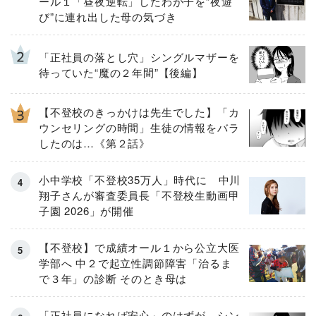
ール１「昼夜逆転」したわが子を”夜遊
び”に連れ出した母の気づき
「正社員の落とし穴」シングルマザーを
待っていた“魔の２年間”【後編】
【不登校のきっかけは先生でした】「カ
ウンセリングの時間」生徒の情報をバラ
したのは…《第２話》
小中学校「不登校35万人」時代に 中川
翔子さんが審査委員長「不登校生動画甲
子園 2026」が開催
【不登校】で成績オール１から公立大医
学部へ 中２で起立性調節障害「治るま
で３年」の診断 そのとき母は
「正社員になれば安心」のはずが…シン