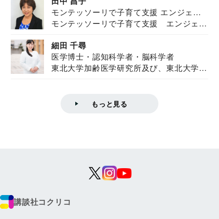
田中 昌子
モンテッソーリで子育て支援 エンジェル
モンテッソーリで子育て支援 エンジェル
ズハウス研究所所長
ズハウス研究...
細田 千尋
医学博士・認知科学者・脳科学者
東北大学加齢医学研究所及び、東北大学大
学院情報科学...
もっと見る
講談社コクリコ