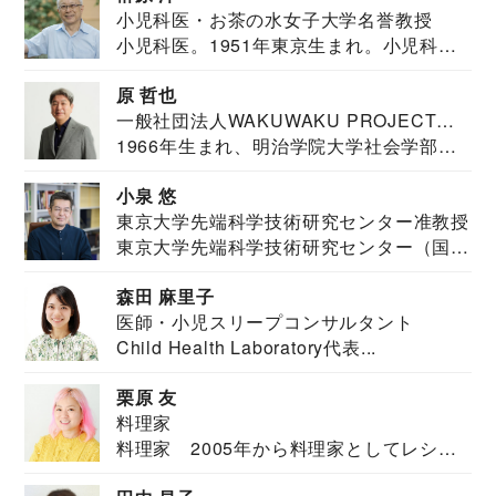
小児科医・お茶の水女子大学名誉教授
小児科医。1951年東京生まれ。小児科
医。東京大学...
原 哲也
一般社団法人WAKUWAKU PROJECT
1966年生まれ、明治学院大学社会学部福
JAPAN代表・言語聴覚士・社会福祉士
祉学科卒業...
小泉 悠
東京大学先端科学技術研究センター准教授
東京大学先端科学技術研究センター（国際
安全保障構想...
森田 麻里子
医師・小児スリープコンサルタント
Child Health Laboratory代表...
栗原 友
料理家
料理家 2005年から料理家としてレシピ
を紹介。東...