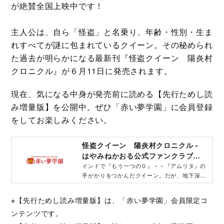
が絶賛全国上映中です！
主人公は、自ら「怪盗」と名乗り、年齢・性別・生ま
れすべてが謎に包まれているクイーン。その秘められ
た過去が明らかになる最新刊『怪盗クイーン 陽炎村
クロニクル』が６月11日に発売されます。
現在、気になる中身が発売前に読める【先行ためし読
み増量版】を公開中。ぜひ「赤い夢学園」に会員登録
をしてお楽しみください。
怪盗クイーン 陽炎村クロニクル -
はやみねかおる公式ファンクラブサ
イト『赤い夢学園』
インドで『もう一つの０』－－『アムリタ』の
手がかりをつかんだクイーン。だが、地下深く
で皇帝と戦っているさなかに岩の天井がくず
れ、二人は閉じ込められてしまう。ときは遡
※【先行ためし読み増量版】は、「赤い夢学園」会員限定コ
り、１９世紀末のフランス「陽炎村」。村の中
ンテンツです。
心部にあるワイン蔵の樽の中から、１０歳ぐら
い子どもが見つかった。赤い布に包まれ、銀色