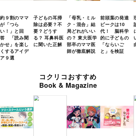
約９割のママ
子どもの耳掃
「母乳・ミル
前頭葉の発達
が「つら
除は必要？不
ク・混合」結
ピークは10
い！」と回
要？どうす
局どれがいい
代！ 脳科学
答 「読み聞
る？ 耳鼻科医
の？ 東大医学
的に子どもの
かせ」を楽し
に聞いた正解
部卒のママ医
「ならいご
くするアイデ
師が徹底解説
と」を検証
ア９選
コクリコおすすめ
Book & Magazine