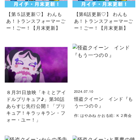
【第５話更新♡】 わんも
【第6話更新♡】 わんも
あ！トランスフォーマーご
あ！トランスフォーマーご
ー！ごー！【月末更新】
ー！ごー！【月末更新】
８月31日放映「キミとアイ
2024.07.10
怪盗クイーン インド『も
ドルプリキュア♪」第30話
う一つの０』
あらすじ先行公開！「プリ
キュア！キラッキラン・フ
作: はやみね かおる絵: Ｋ２商会
ォー・ユー！」