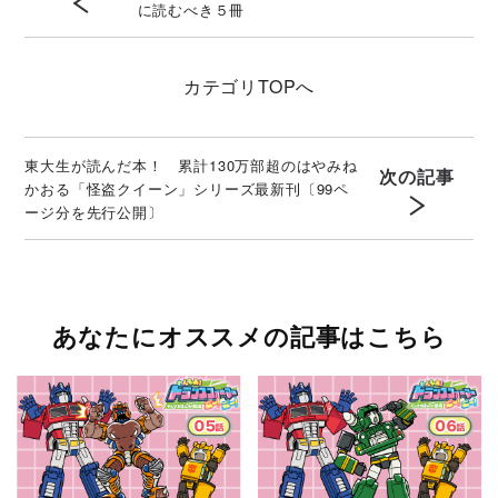
に読むべき５冊
カテゴリ
TOPへ
東大生が読んだ本！ 累計130万部超のはやみね
次の記事
かおる「怪盗クイーン」シリーズ最新刊〔99ペ
ージ分を先行公開〕
あなたにオススメの記事はこちら