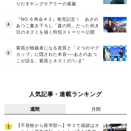
りだすヤングケアラーの葛藤
『NO.６再会＃３』発売記念！ あさの
あつこ書き下ろし「森の民」だった幼き
日のネズミを描く特別ストーリー公開
紫苑が独裁者になる資質と「２つのマグ
カップ」に隠された本音──あさのあつ
こが語る、紫苑とネズミの“いま”
人気記事・連載ランキング
週間
月間
【不登校から医学部へ】中２で成績はオ