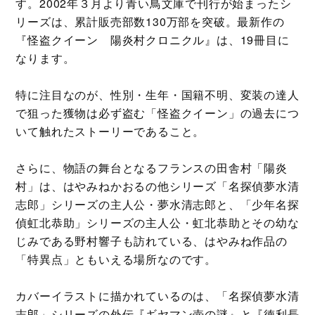
す。2002年３月より青い鳥文庫で刊行が始まったシ
リーズは、累計販売部数130万部を突破。最新作の
『怪盗クイーン 陽炎村クロニクル』は、19冊目に
なります。
特に注目なのが、性別・生年・国籍不明、変装の達人
で狙った獲物は必ず盗む「怪盗クイーン」の過去につ
いて触れたストーリーであること。
さらに、物語の舞台となるフランスの田舎村「陽炎
村」は、はやみねかおるの他シリーズ「名探偵夢水清
志郎」シリーズの主人公・夢水清志郎と、「少年名探
偵虹北恭助」シリーズの主人公・虹北恭助とその幼な
じみである野村響子も訪れている、はやみね作品の
「特異点」ともいえる場所なのです。
カバーイラストに描かれているのは、「名探偵夢水清
志郎」シリーズの外伝『ギヤマン壺の謎』と『徳利長