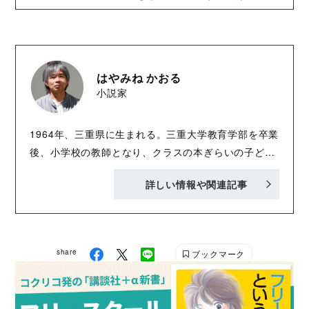
はやみね かおる
小説家
1964年、三重県に生まれる。三重大学教育学部を卒業
後、小学校の教師となり、クラスの本ぎらいの子ども
たちを夢中にさせる本をさがすうちに、みずから書き
詳しい情報や関連記事
はじめる。「怪盗道化師」で第30回講談社児童文学新
人賞に入選。 「名探偵夢水清志郎事件ノート」「怪盗
クイーン」「都会のトム＆ソーヤ」「少年名探偵虹北
恭助の冒険」などのシリーズのほか、『バイバイ スク
share
ブックマーク
ール』『オタカラウォーズ』『ぼくと未来屋の夏』
『令夢の世界はスリップする』（以上、すべて講談
社）『モナミシリーズ』（角川つばさ文庫）『奇譚ル