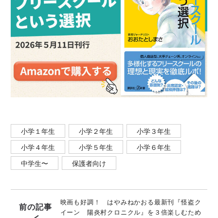
ーム』（朝日新聞出版）などの作品がある。 子ども自
身が選ぶ、うつのみやこども賞を4回受賞。漫画版
「名探偵夢水清志郎事件ノート」（原作／はやみねか
おる、漫画／えぬえけい 講談社）で第33回講談社漫
画賞（児童部門）受賞。第61回野間児童文芸賞特別賞
受賞。
小学１年生
小学２年生
小学３年生
小学４年生
小学５年生
小学６年生
中学生〜
保護者向け
映画も好調！ はやみねかおる最新刊『怪盗ク
前の記事
イーン 陽炎村クロニクル』を３倍楽しむため