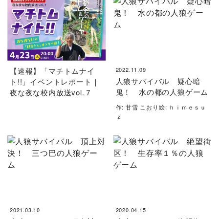
【速報】「マチトムナイ
2022.11.09
人狼サバイバル 疑心暗
ト!!」イベントレポート｜
鬼！ 水の都の人狼ゲーム
夜な夜な校内放送vol.７
作: 甘雪 こおり絵: ｈｉｍｅｓｕ
ｚ
2021.03.10
2020.04.15