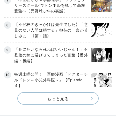
リースクール”でトンネルを脱して高校
受験へ〔元野球少年の実話〕
【不登校のきっかけは先生でした】「意
見のない人間は損する」担任の一言が苦
しみに…《第１話》
「死にたいなら死ねばいいじゃん！」不
登校の姉に浴びせてしまった言葉【番外
編・後編】
毎週土曜公開！ 医療漫画『ドクターチ
ルドレン～小児外科医～』【Episode.
４】
もっと見る