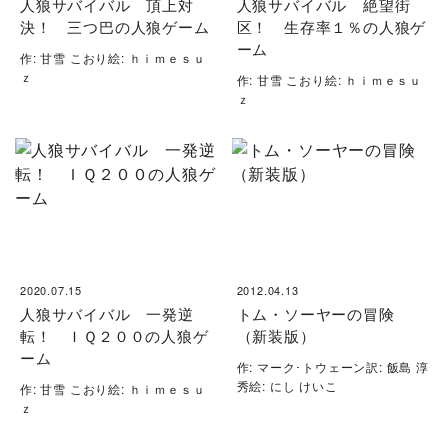
人狼サバイバル 頂上対
人狼サバイバル 絶望街
決！ 三つ巴の人狼ゲーム
区！ 生存率１％の人狼ゲ
ーム
作: 甘雪 こおり絵: ｈｉｍｅｓｕ
ｚ
作: 甘雪 こおり絵: ｈｉｍｅｓｕ
ｚ
2020.07.15
2012.04.13
人狼サバイバル 一発逆
トム・ソーヤーの冒険
転！ ＩＱ２００の人狼ゲ
（新装版）
ーム
作: マーク･トウェーン訳: 飯島 淳
秀絵: にし けいこ
作: 甘雪 こおり絵: ｈｉｍｅｓｕ
ｚ