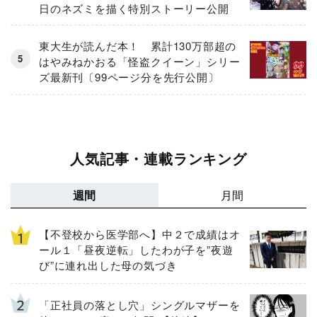
日のネズミを描く特別ストーリー公開
東大生が読んだ本！ 累計130万部超の
はやみねかおる「怪盗クイーン」シリー
ズ最新刊〔99ページ分を先行公開〕
人気記事・連載ランキング
週間
月間
【不登校から医学部へ】中２で成績はオ
ール１「昼夜逆転」したわが子を”夜遊
び”に連れ出した母の気づき
「正社員の落とし穴」シングルマザーを