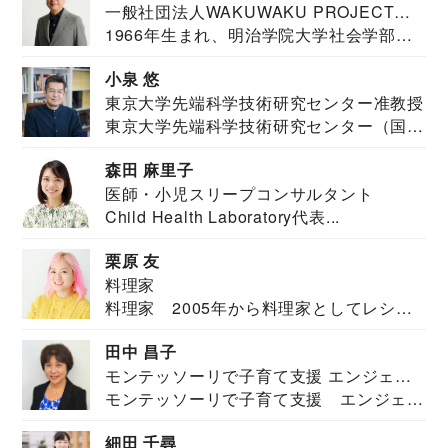
一般社団法人WAKUWAKU PROJECT
1966年生まれ、明治学院大学社会学部福
JAPAN代表・言語聴覚士・社会福祉士
祉学科卒業...
小泉 悠
東京大学先端科学技術研究センター准教授
東京大学先端科学技術研究センター（国際
安全保障構想...
森田 麻里子
医師・小児スリープコンサルタント
Child Health Laboratory代表...
栗原 友
料理家
料理家 2005年から料理家としてレシピ
を紹介。東...
田中 昌子
モンテッソーリで子育て支援 エンジェル
モンテッソーリで子育て支援 エンジェル
ズハウス研究所所長
ズハウス研究...
細田 千尋