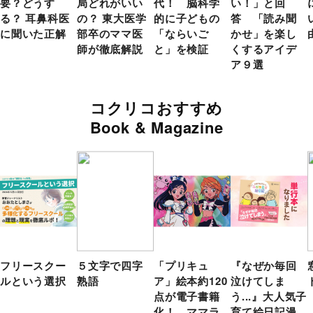
要？どうす
局どれがいい
代！ 脳科学
い！」と回
る？ 耳鼻科医
の？ 東大医学
的に子どもの
答 「読み聞
に聞いた正解
部卒のママ医
「ならいご
かせ」を楽し
師が徹底解説
と」を検証
くするアイデ
ア９選
コクリコおすすめ
Book & Magazine
フリースクー
５文字で四字
「プリキュ
『なぜか毎回
ルという選択
熟語
ア」絵本約120
泣けてしま
点が電子書籍
う...』大人気子
化！ ママラ
育て絵日記漫