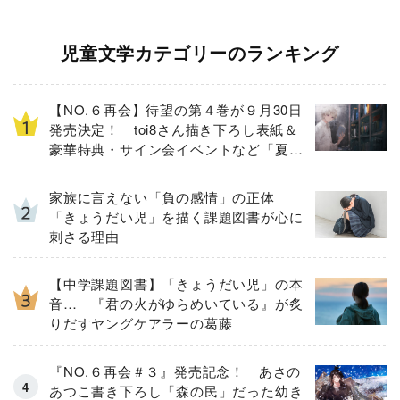
児童文学カテゴリーのランキング
【NO.６再会】待望の第４巻が９月30日
発売決定！ toi8さん描き下ろし表紙＆
豪華特典・サイン会イベントなど「夏の
３大ニュース」を一挙解禁！
家族に言えない「負の感情」の正体
「きょうだい児」を描く課題図書が心に
刺さる理由
【中学課題図書】「きょうだい児」の本
音… 『君の火がゆらめいている』が炙
りだすヤングケアラーの葛藤
『NO.６再会＃３』発売記念！ あさの
あつこ書き下ろし「森の民」だった幼き