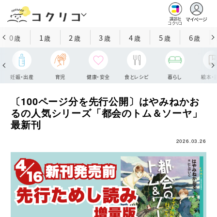
マイページ
講談社
コクリコ
0
1
2
3
4
5
6
歳
歳
歳
歳
歳
歳
歳
妊娠・出産
育児
健康・安全
食とレシピ
暮らし
絵本・
〔100ページ分を先行公開〕はやみねかお
るの人気シリーズ「都会のトム＆ソーヤ」
最新刊
2026.03.26