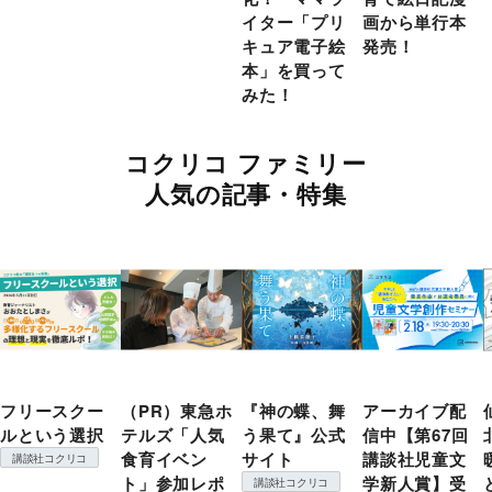
イター「プリ
画から単行本
キュア電子絵
発売！
本」を買って
みた！
コクリコ ファミリー
人気の記事・特集
フリースクー
（PR）東急ホ
『神の蝶、舞
アーカイブ配
ルという選択
テルズ「人気
う果て』公式
信中【第67回
食育イベン
サイト
講談社児童文
講談社コクリコ
ト」参加レポ
学新人賞】受
講談社コクリコ