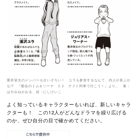
栗井栄太のメンバーもせいぞろい！ ユラも参加するなんて、内人が喜ぶか
も!? 『都会のトム＆ソーヤ ２２ ナイト列車で行こう！』より。 著：
はやみねかおる、絵：にしけいこ
よく知っているキャラクターもいれば、新しいキャラ
クターも！ この12人がどんなドラマを繰り広げる
のか、ぜひ自分の目で確かめてください。