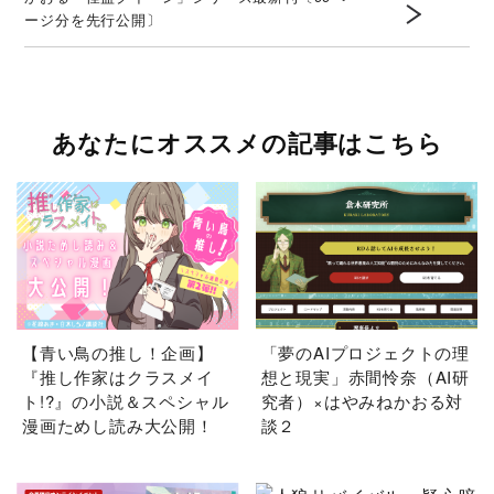
ージ分を先行公開〕
あなたにオススメの記事はこちら
【青い鳥の推し！企画】
「夢のAIプロジェクトの理
『推し作家はクラスメイ
想と現実」赤間怜奈（AI研
ト!?』の小説＆スペシャル
究者）×はやみねかおる対
漫画ためし読み大公開！
談２