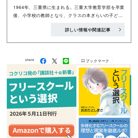
1964年、三重県に生まれる。三重大学教育学部を卒業
後、小学校の教師となり、クラスの本ぎらいの子ども
たちを夢中にさせる本をさがすうちに、みずから書き
詳しい情報や関連記事
はじめる。「怪盗道化師」で第30回講談社児童文学新
人賞に入選。 「名探偵夢水清志郎事件ノート」「怪盗
クイーン」「都会のトム＆ソーヤ」「少年名探偵虹北
恭助の冒険」などのシリーズのほか、『バイバイ スク
share
ブックマーク
ール』『オタカラウォーズ』『ぼくと未来屋の夏』
『令夢の世界はスリップする』（以上、すべて講談
社）『モナミシリーズ』（角川つばさ文庫）『奇譚ル
ーム』（朝日新聞出版）などの作品がある。 子ども自
身が選ぶ、うつのみやこども賞を4回受賞。漫画版
「名探偵夢水清志郎事件ノート」（原作／はやみねか
おる、漫画／えぬえけい 講談社）で第33回講談社漫
画賞（児童部門）受賞。第61回野間児童文芸賞特別賞
受賞。