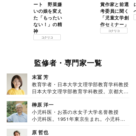
ート 野菜嫌
賞作家と前選
いの娘を変え
考委員に聞く
た「もったい
「児童文学創
ない！」の精
作セミナー」
神
コクリコ
コクリコ
監修者・専門家一覧
末冨 芳
教育学者・日本大学文理学部教育学科教授
日本大学文理学部教育学科教授。京都大学
教育学部卒業...
榊原 洋一
小児科医・お茶の水女子大学名誉教授
小児科医。1951年東京生まれ。小児科
医。東京大学...
原 哲也