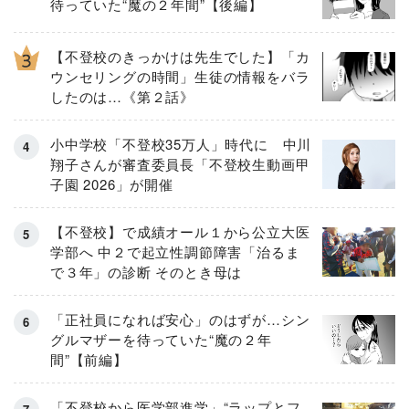
待っていた“魔の２年間”【後編】
【不登校のきっかけは先生でした】「カ
ウンセリングの時間」生徒の情報をバラ
したのは…《第２話》
小中学校「不登校35万人」時代に 中川
翔子さんが審査委員長「不登校生動画甲
子園 2026」が開催
【不登校】で成績オール１から公立大医
学部へ 中２で起立性調節障害「治るま
で３年」の診断 そのとき母は
「正社員になれば安心」のはずが…シン
グルマザーを待っていた“魔の２年
間”【前編】
「不登校から医学部進学」“ラップとフ