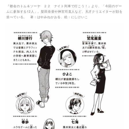
『都会のトム＆ソーヤ ２２ ナイト列車で行こう！』より、「今回のゲー
ムに参加する12人」。梨田奈亜や神宮司直人など、天才クリエイターが顔を
並べている。 著：はやみねかおる、絵：にしけいこ