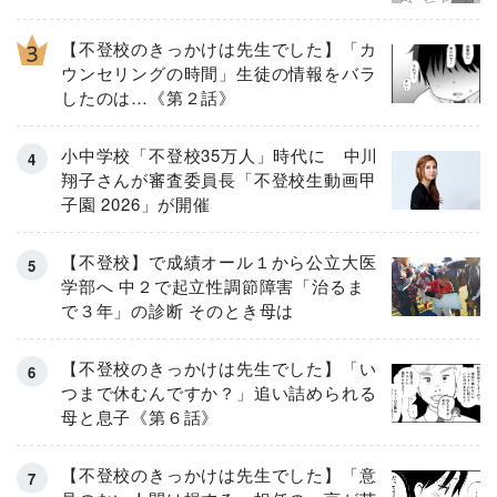
【不登校のきっかけは先生でした】「カ
ウンセリングの時間」生徒の情報をバラ
したのは…《第２話》
小中学校「不登校35万人」時代に 中川
翔子さんが審査委員長「不登校生動画甲
子園 2026」が開催
【不登校】で成績オール１から公立大医
学部へ 中２で起立性調節障害「治るま
で３年」の診断 そのとき母は
【不登校のきっかけは先生でした】「い
つまで休むんですか？」追い詰められる
母と息子《第６話》
【不登校のきっかけは先生でした】「意