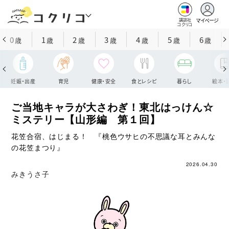
マイページ
講談社
コクリコ
0
1
2
3
4
5
6
歳
歳
歳
歳
歳
歳
歳
妊娠・出産
育児
健康・安全
食とレシピ
暮らし
絵本・
ご当地キャラが大さわぎ！東北はっけん☆
ミステリー【山形編 第１回】
花笠合宿、はじまる！ 『桃色ウサヒの不思議な耳とみんな
の花笠まつり』
2026.04.30
みきうさ子