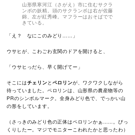
山形県寒河江（さがえ）市に住むサクラ
ンボの妖精。頭のサクランボは右が佐藤
錦、左が紅秀峰。マフラーはおそばでで
きている。
「え？ なにこのみどり……」
ウサヒが、こわごわ玄関のドアを開けると、
「ウサヒっだら、早く開げてー」
そこには
チェリン
と
ペロリン
が、ワクワクしながら
待っていました。ペロリンは、山形県の農産物等の
PRのシンボルマーク。全身みどり色で、でっかい山
の形をしています。
（さっきのみどり色の正体はペロリンかぁ……。びっ
くりしたー。マジでモニターこわれたかと思ったわ）