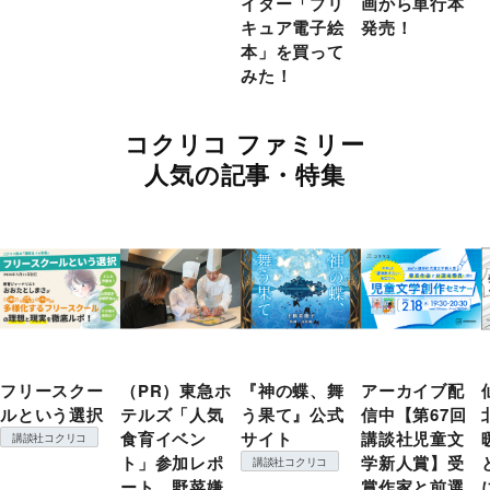
イター「プリ
画から単行本
キュア電子絵
発売！
本」を買って
みた！
コクリコ ファミリー
人気の記事・特集
フリースクー
（PR）東急ホ
『神の蝶、舞
アーカイブ配
ルという選択
テルズ「人気
う果て』公式
信中【第67回
食育イベン
サイト
講談社児童文
講談社コクリコ
ト」参加レポ
学新人賞】受
講談社コクリコ
ート 野菜嫌
賞作家と前選