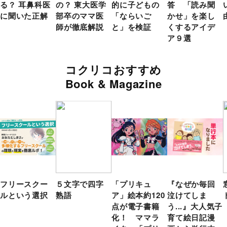
る？ 耳鼻科医
の？ 東大医学
的に子どもの
答 「読み聞
に聞いた正解
部卒のママ医
「ならいご
かせ」を楽し
師が徹底解説
と」を検証
くするアイデ
ア９選
コクリコおすすめ
Book & Magazine
フリースクー
５文字で四字
「プリキュ
『なぜか毎回
ルという選択
熟語
ア」絵本約120
泣けてしま
点が電子書籍
う...』大人気子
化！ ママラ
育て絵日記漫