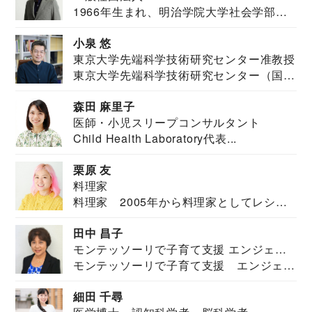
1966年生まれ、明治学院大学社会学部福
JAPAN代表・言語聴覚士・社会福祉士
祉学科卒業...
小泉 悠
東京大学先端科学技術研究センター准教授
東京大学先端科学技術研究センター（国際
安全保障構想...
森田 麻里子
医師・小児スリープコンサルタント
Child Health Laboratory代表...
栗原 友
料理家
料理家 2005年から料理家としてレシピ
を紹介。東...
田中 昌子
モンテッソーリで子育て支援 エンジェル
モンテッソーリで子育て支援 エンジェル
ズハウス研究所所長
ズハウス研究...
細田 千尋