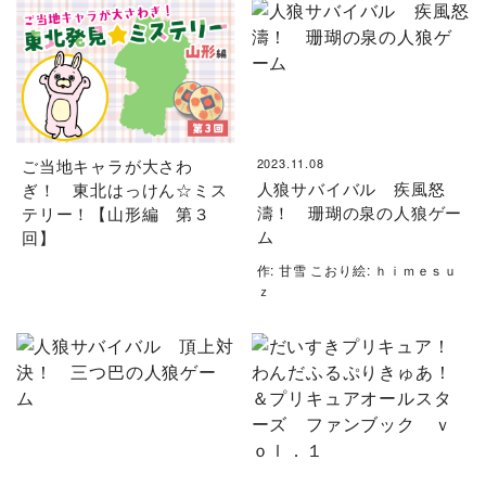
ご当地キャラが大さわ
2023.11.08
人狼サバイバル 疾風怒
ぎ！ 東北はっけん☆ミス
濤！ 珊瑚の泉の人狼ゲー
テリー！【山形編 第３
ム
回】
作: 甘雪 こおり絵: ｈｉｍｅｓｕ
ｚ