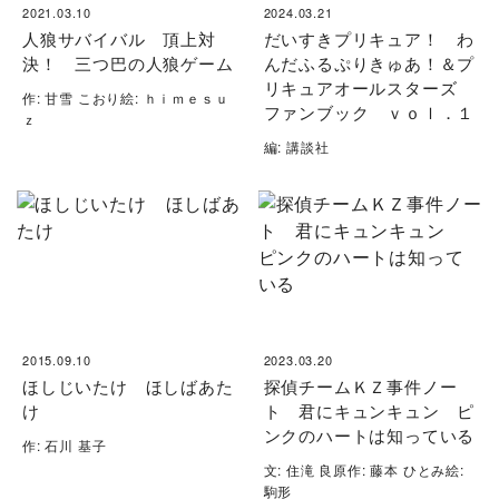
2021.03.10
2024.03.21
人狼サバイバル 頂上対
だいすきプリキュア！ わ
決！ 三つ巴の人狼ゲーム
んだふるぷりきゅあ！＆プ
リキュアオールスターズ
作: 甘雪 こおり絵: ｈｉｍｅｓｕ
ファンブック ｖｏｌ．１
ｚ
編: 講談社
2015.09.10
2023.03.20
ほしじいたけ ほしばあた
探偵チームＫＺ事件ノー
け
ト 君にキュンキュン ピ
ンクのハートは知っている
作: 石川 基子
文: 住滝 良原作: 藤本 ひとみ絵:
駒形