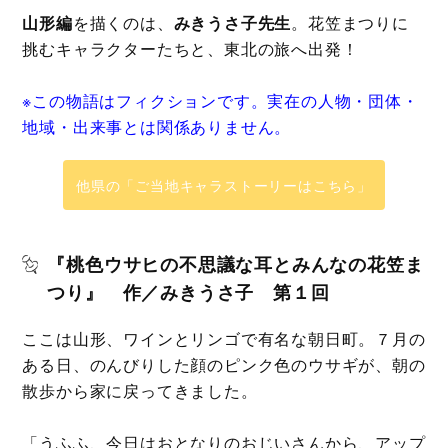
山形編
を描くのは、
みきうさ子先生
。花笠まつりに
挑むキャラクターたちと、東北の旅へ出発！
※この物語はフィクションです。実在の人物・団体・
地域・出来事とは関係ありません。
他県の「ご当地キャラストーリーはこちら」
『桃色ウサヒの不思議な耳とみんなの花笠ま
つり』 作／みきうさ子 第１回
ここは山形、ワインとリンゴで有名な朝日町。７月の
ある日、のんびりした顔のピンク色のウサギが、朝の
散歩から家に戻ってきました。
「うふふ、今日はおとなりのおじいさんから、アップ