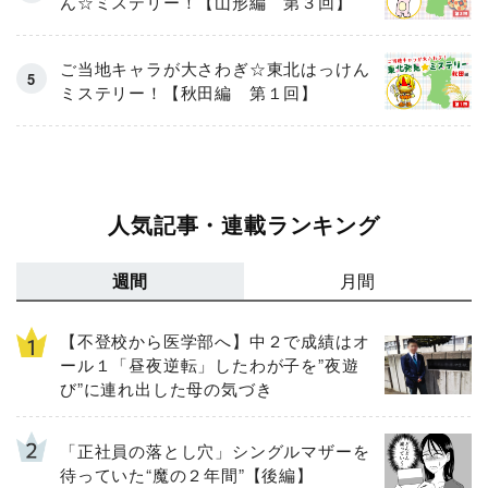
ん☆ミステリー！【山形編 第３回】
ご当地キャラが大さわぎ☆東北はっけん
ミステリー！【秋田編 第１回】
人気記事・連載ランキング
週間
月間
【不登校から医学部へ】中２で成績はオ
ール１「昼夜逆転」したわが子を”夜遊
び”に連れ出した母の気づき
「正社員の落とし穴」シングルマザーを
待っていた“魔の２年間”【後編】