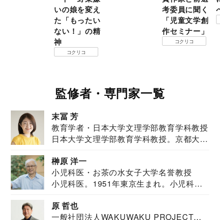
いの娘を変え
考委員に聞く
た「もったい
「児童文学創
ない！」の精
作セミナー」
神
コクリコ
コクリコ
監修者・専門家一覧
末冨 芳
教育学者・日本大学文理学部教育学科教授
日本大学文理学部教育学科教授。京都大学
教育学部卒業...
榊原 洋一
小児科医・お茶の水女子大学名誉教授
小児科医。1951年東京生まれ。小児科
医。東京大学...
原 哲也
一般社団法人WAKUWAKU PROJECT