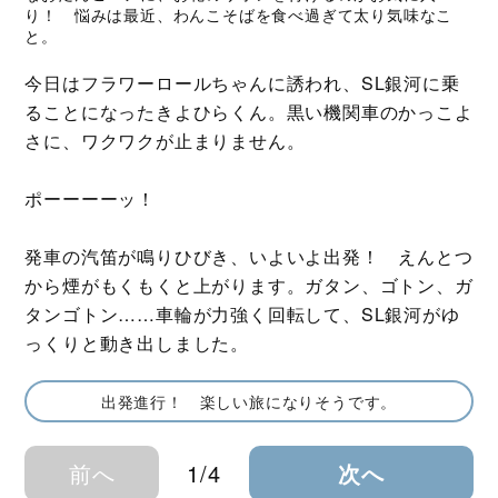
り！ 悩みは最近、わんこそばを食べ過ぎて太り気味なこ
と。
今日はフラワーロールちゃんに誘われ、SL銀河に乗
ることになったきよひらくん。黒い機関車のかっこよ
さに、ワクワクが止まりません。
ポーーーーッ！
発車の汽笛が鳴りひびき、いよいよ出発！ えんとつ
から煙がもくもくと上がります。ガタン、ゴトン、ガ
タンゴトン……車輪が力強く回転して、SL銀河がゆ
っくりと動き出しました。
出発進行！ 楽しい旅になりそうです。
前へ
1/4
次へ