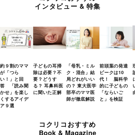
インタビュー & 特集
約９割のママ
子どもの耳掃
「母乳・ミル
前頭葉の発達
が「つら
除は必要？不
ク・混合」結
ピークは10
い！」と回
要？どうす
局どれがいい
代！ 脳科学
答 「読み聞
る？ 耳鼻科医
の？ 東大医学
的に子どもの
かせ」を楽し
に聞いた正解
部卒のママ医
「ならいご
くするアイデ
師が徹底解説
と」を検証
ア９選
コクリコおすすめ
Book & Magazine