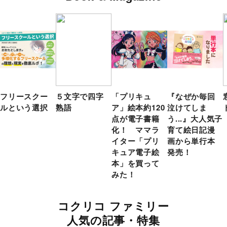
フリースクー
５文字で四字
「プリキュ
『なぜか毎回
ルという選択
熟語
ア」絵本約120
泣けてしま
点が電子書籍
う...』大人気子
化！ ママラ
育て絵日記漫
イター「プリ
画から単行本
キュア電子絵
発売！
本」を買って
みた！
コクリコ ファミリー
人気の記事・特集