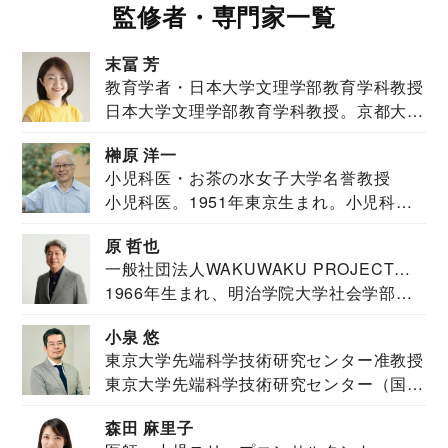
監修者・専門家一覧
末冨 芳
教育学者・日本大学文理学部教育学科教授
日本大学文理学部教育学科教授。京都大学
教育学部卒業...
榊原 洋一
小児科医・お茶の水女子大学名誉教授
小児科医。1951年東京生まれ。小児科
医。東京大学...
原 哲也
一般社団法人WAKUWAKU PROJECT
1966年生まれ、明治学院大学社会学部福
JAPAN代表・言語聴覚士・社会福祉士
祉学科卒業...
小泉 悠
東京大学先端科学技術研究センター准教授
東京大学先端科学技術研究センター（国際
安全保障構想...
森田 麻里子