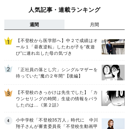
人気記事・連載ランキング
週間
月間
【不登校から医学部へ】中２で成績はオ
ール１「昼夜逆転」したわが子を”夜遊
び”に連れ出した母の気づき
「正社員の落とし穴」シングルマザーを
待っていた“魔の２年間”【後編】
【不登校のきっかけは先生でした】「カ
ウンセリングの時間」生徒の情報をバラ
したのは…《第２話》
小中学校「不登校35万人」時代に 中川
翔子さんが審査委員長「不登校生動画甲