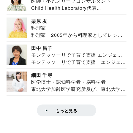
医師・小児スリープコンサルタント
Child Health Laboratory代表...
栗原 友
料理家
料理家 2005年から料理家としてレシピ
を紹介。東...
田中 昌子
モンテッソーリで子育て支援 エンジェル
モンテッソーリで子育て支援 エンジェル
ズハウス研究所所長
ズハウス研究...
細田 千尋
医学博士・認知科学者・脳科学者
東北大学加齢医学研究所及び、東北大学大
学院情報科学...
もっと見る