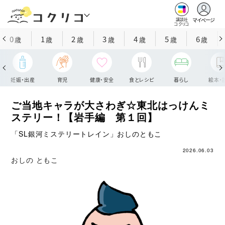
マイページ
講談社
コクリコ
0
1
2
3
4
5
6
歳
歳
歳
歳
歳
歳
歳
妊娠・出産
育児
健康・安全
食とレシピ
暮らし
絵本・
ご当地キャラが大さわぎ☆東北はっけんミ
ステリー！【岩手編 第１回】
「SL銀河ミステリートレイン」おしのともこ
2026.06.03
おしの ともこ