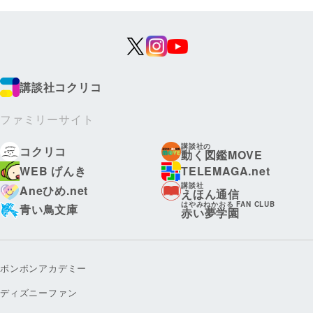
講談社コクリコ
ファミリーサイト
講談社の
コクリコ
動く図鑑MOVE
WEB げんき
TELEMAGA.net
講談社
Aneひめ.net
えほん通信
はやみねかおる FAN CLUB
青い鳥文庫
赤い夢学園
ボンボンアカデミー
ディズニーファン