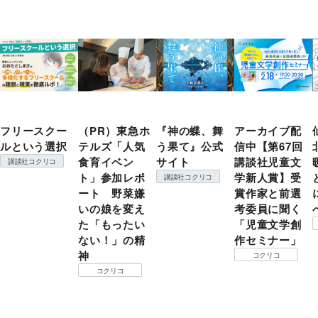
フリースクー
（PR）東急ホ
『神の蝶、舞
アーカイブ配
ルという選択
テルズ「人気
う果て』公式
信中【第67回
食育イベン
サイト
講談社児童文
講談社コクリコ
ト」参加レポ
学新人賞】受
講談社コクリコ
ート 野菜嫌
賞作家と前選
いの娘を変え
考委員に聞く
た「もったい
「児童文学創
ない！」の精
作セミナー」
神
コクリコ
コクリコ