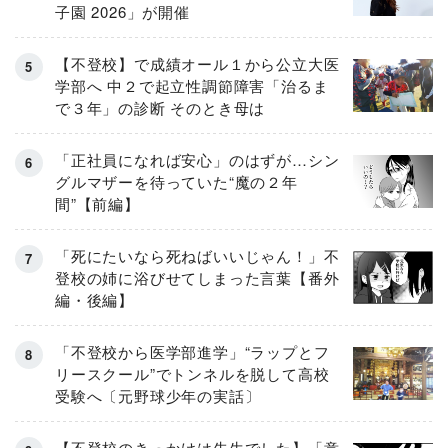
子園 2026」が開催
【不登校】で成績オール１から公立大医
学部へ 中２で起立性調節障害「治るま
で３年」の診断 そのとき母は
「正社員になれば安心」のはずが…シン
グルマザーを待っていた“魔の２年
間”【前編】
「死にたいなら死ねばいいじゃん！」不
登校の姉に浴びせてしまった言葉【番外
編・後編】
「不登校から医学部進学」“ラップとフ
リースクール”でトンネルを脱して高校
受験へ〔元野球少年の実話〕
【不登校のきっかけは先生でした】「意